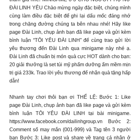
ĐÀI LINH YÊU Chào mừng ngày đặc biệt, chúng mình
cùng làm điều đặc biệt để ghi lại dấu mốc đáng nhớ
trong chặng đường chúng ta bên nhau nhé! Hãy like
page Đài Linh, chụp ảnh bạn đã like page và gửi kèm
bình luận “TÔI YÊU ĐÀI LINH” để cùng trao gửi lời
yêu thương đến Đài Linh qua minigame này nhé ạ.
Đài Linh đã chuẩn bị món quà cực HOT dành cho bạn:
20 giải thưởng là set túi mỹ phẩm dưỡng ẩm mềm mịn
trị giá 233k. Trao lời yêu thương để nhận quà tặng hấp
dẫn!
Nhanh tay chơi thôi bạn ơi THỂ LỆ: Bước 1: Like
page Đài Linh, chụp ảnh bạn đã like page và gửi kèm
bình luận TÔI YÊU ĐÀI LINH tại bài minigame.
https://www.facebook.com/dailinhgroup.vn Bước 2:
Comment số may mắn (001-999) và Tag tên 3 người
bạn Bước 3: Like post và share về trang cá nhân ở