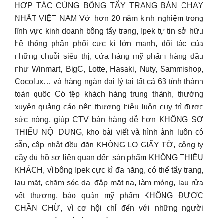
HỢP TÁC CÙNG BÔNG TẨY TRANG BÁN CHẠY
NHẤT VIỆT NAM Với hơn 20 năm kinh nghiệm trong
lĩnh vực kinh doanh bông tẩy trang, Ipek tự tin sở hữu
hệ thống phân phối cực kì lớn mạnh, đối tác của
những chuỗi siêu thị, cửa hàng mỹ phẩm hàng đầu
như Winmart, BigC, Lotte, Hasaki, Nuty, Sammishop,
Cocolux… và hàng ngàn đại lý tại tất cả 63 tỉnh thành
toàn quốc Có tệp khách hàng trung thành, thường
xuyên quảng cáo nên thương hiệu luôn duy trì được
sức nóng, giúp CTV bán hàng dễ hơn KHÔNG SỢ
THIẾU NỘI DUNG, kho bài viết và hình ảnh luôn có
sẵn, cập nhật đều đặn KHÔNG LO GIẤY TỜ, công ty
đầy đủ hồ sơ liên quan đến sản phẩm KHÔNG THIẾU
KHÁCH, vì bông Ipek cực kì đa năng, có thể tẩy trang,
lau mặt, chăm sóc da, đắp mặt nạ, làm móng, lau rửa
vết thương, bảo quản mỹ phẩm KHÔNG ĐƯỢC
CHẦN CHỪ, vì cơ hội chỉ đến với những người