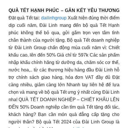
QUÀ TẾT HẠNH PHÚC – GẮN KẾT YÊU THƯƠNG
Đặt quà Tết tại:
dailinhgroup
Xuất hiện đúng thời điểm
dịp cuối năm, Đài Linh mang đến bộ quà Tết Hạnh
phúc không thể bỏ qua, gửi gắm trọn vẹn tâm tình
chân thành của người tặng. Bộ quà Tết doanh nghiệp
từ Đài Linh Group chấn động mùa cuối năm vì: Chiết
khấu cao, lên đến 50% Giá chỉ từ 597k Các sản phẩm
nhập khẩu chính hãng từ dưỡng da, chăm sóc cơ thể,
nước hoa,.. từ các thương hiệu hàng đầu Đài Linh hỗ
trợ chính sách giao hàng, hóa đơn VAT đầy đủ Đặt
càng nhiều, giảm càng lớn Nhanh tay liên hệ để lựa
chọn và mang về bộ quà Tết ưng ý nhất cùng Đài Linh
nha! QUÀ TẾT DOANH NGHIỆP – CHIẾT KHẤU LÊN
ĐẾN 50% Doanh nghiệp cần tìm quà Tết tặng đối tác,
khách hàng? Bạn cần món quà đẳng cấp tặng cho
người thân? Bộ quà Tết 2024 của Đài Linh Group là