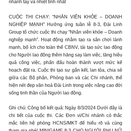
nhanh tay và nhiệt tình nhất
CUỘC THI CHẠY: “NHÂN VIÊN KHỎE – DOANH
NGHIỆP MẠNH” Hưởng ứng tuần lễ 8-3, Đài Linh
Group tổ chức cuộc thi chạy “Nhân viên khỏe – Doanh
nghiệp mạnh”. Hoạt động nhằm tạo ra sân chơi lành
mạnh, bổ ích cho toàn thể CBNV, tái tạo sức lao động
cho Người lao động thêm hăng say làm việc, tăng hiệu
quả công việc, phấn đấu hoàn thành vượt mức kế
hoạch đặt ra. Cuộc thi tạo sự gắn kết, lan tỏa, chia sẻ
giữa các Bộ phận, Phòng ban và các Chi nhánh, thể
hiện nét đẹp văn hoá Đài Linh trong việc nâng cao đời
sống tinh thần của Người lao động.
Ghi chú: Công bố kết quả: Ngày 8/3/2024 Dưới đây là
chi tiết của cuộc thi. Các Đơn vị/Chi nhánh có thắc
mắc liên hệ phòng HCNS/MKT để hiểu rõ và cùng
tham gia nhé! MINIGAME 8-3 CHO NGƯỜI PHỤ NỮ