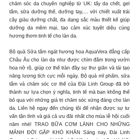
chăm sóc da chuyên nghiệp từ UK: tẩy da chết, gel
tắm, sữa dưỡng thể, dưỡng tay,… với chiết xuất trái
cây giàu dưỡng chất, đa dạng sắc màu thiết kế giúp
dưỡng da mềm mại, tạo cảm xúc tuyệt diệu cùng
hương thơm tinh tế cho làn da.
Bộ quà Sữa tắm ngát hương hoa AquaVera đẳng cấp
Châu Âu cho làn da như được chìm đắm trong vườn
hoa nở rộ, giúp cơ thể tràn đầy sự thư giãn và tái tạo
năng lượng tích cực mỗi ngày. Bộ quà mĩ phẩm, sữa
tắm và chăm sóc cơ thể của Đài Linh Group đã trở
thành sự lựa chọn ý nghĩa, tinh tế mà bạn không thể
bỏ qua với những giá trị chăm sóc xứng đáng cho làn
da. Liên hệ ngay đến chúng tôi để nhận được sự tư
vấn tận tình và giá cả ưu đãi nhất cho mùa lễ hội cuối
năm nhé! TRAO BỮA CƠM LÀNH CHO NHỮNG
MẢNH ĐỜI GẶP KHÓ KHĂN Sáng nay, Đài Linh