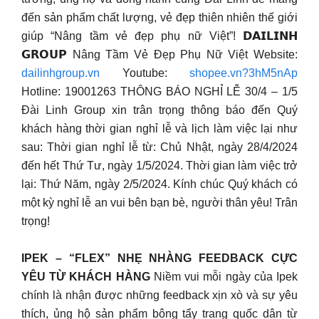
đến sản phẩm chất lượng, vẻ đẹp thiên nhiên thế giới
giúp “Nâng tầm vẻ đẹp phụ nữ Việt”! 𝗗𝗔𝗜𝗟𝗜𝗡𝗛
𝗚𝗥𝗢𝗨𝗣 Nâng Tầm Vẻ Đẹp Phụ Nữ Việt Website:
dailinhgroup.vn
Youtube:
shopee.vn?3hM5nAp
Hotline: 19001263 THÔNG BÁO NGHỈ LỄ 30/4 – 1/5
Đài Linh Group xin trân trọng thông báo đến Quý
khách hàng thời gian nghỉ lễ và lịch làm việc lại như
sau: Thời gian nghỉ lễ từ: Chủ Nhật, ngày 28/4/2024
đến hết Thứ Tư, ngày 1/5/2024. Thời gian làm việc trở
lại: Thứ Năm, ngày 2/5/2024. Kính chúc Quý khách có
một kỳ nghỉ lễ an vui bên bạn bè, người thân yêu! Trân
trọng!
IPEK – “FLEX” NHẸ NHÀNG FEEDBACK CỰC
YÊU TỪ KHÁCH HÀNG
Niềm vui mỗi ngày của Ipek
chính là nhận được những feedback xịn xò và sự yêu
thích, ủng hộ sản phẩm bông tẩy trang quốc dân từ