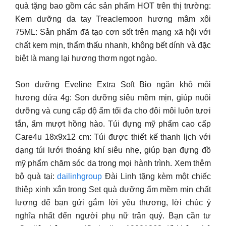
quà tặng bao gồm các sản phẩm HOT trên thị trường:
Kem dưỡng da tay Treaclemoon hương mâm xôi
75ML: Sản phẩm đã tạo cơn sốt trên mạng xã hội với
chất kem mịn, thẩm thấu nhanh, không bết dính và đặc
biệt là mang lại hương thơm ngọt ngào.
Son dưỡng Eveline Extra Soft Bio ngăn khô môi
hương dứa 4g: Son dưỡng siêu mềm mịn, giúp nuôi
dưỡng và cung cấp độ ẩm tối đa cho đôi môi luôn tươi
tắn, ẩm mượt hồng hào. Túi đựng mỹ phẩm cao cấp
Care4u 18x9x12 cm: Túi được thiết kế thanh lịch với
dạng túi lưới thoáng khí siêu nhẹ, giúp bạn đựng đồ
mỹ phẩm chăm sóc da trong mọi hành trình. Xem thêm
bộ quà tại:
dailinhgroup
Đài Linh tặng kèm một chiếc
thiệp xinh xắn trong Set quà dưỡng ẩm mềm mịn chất
lượng để bạn gửi gắm lời yêu thương, lời chúc ý
nghĩa nhất đến người phụ nữ trân quý. Bạn cần tư