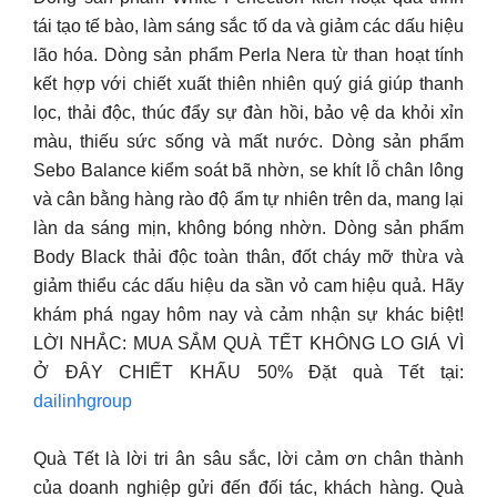
tái tạo tế bào, làm sáng sắc tố da và giảm các dấu hiệu
lão hóa. Dòng sản phẩm Perla Nera từ than hoạt tính
kết hợp với chiết xuất thiên nhiên quý giá giúp thanh
lọc, thải độc, thúc đẩy sự đàn hồi, bảo vệ da khỏi xỉn
màu, thiếu sức sống và mất nước. Dòng sản phẩm
Sebo Balance kiểm soát bã nhờn, se khít lỗ chân lông
và cân bằng hàng rào độ ẩm tự nhiên trên da, mang lại
làn da sáng mịn, không bóng nhờn. Dòng sản phẩm
Body Black thải độc toàn thân, đốt cháy mỡ thừa và
giảm thiểu các dấu hiệu da sần vỏ cam hiệu quả. Hãy
khám phá ngay hôm nay và cảm nhận sự khác biệt!
LỜI NHẮC: MUA SẮM QUÀ TẾT KHÔNG LO GIÁ VÌ
Ở ĐÂY CHIẾT KHẤU 50% Đặt quà Tết tại:
dailinhgroup
Quà Tết là lời tri ân sâu sắc, lời cảm ơn chân thành
của doanh nghiệp gửi đến đối tác, khách hàng. Quà