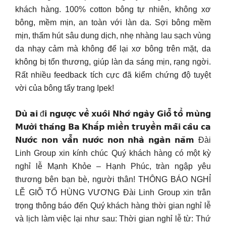
khách hàng. 100% cotton bông tự nhiên, không xơ
bông, mềm mịn, an toàn với làn da. Sợi bông mềm
mịn, thấm hút sâu dung dịch, nhẹ nhàng lau sạch vùng
da nhạy cảm mà không để lại xơ bông trên mặt, da
không bị tổn thương, giúp làn da sáng mịn, rạng ngời.
Rất nhiều feedback tích cực đã kiểm chứng độ tuyệt
vời của bông tẩy trang Ipek!
𝗗𝘂̀ 𝗮𝗶 đ𝗶 𝗻𝗴𝘂̛𝗼̛̣𝗰 𝘃𝗲̂̀ 𝘅𝘂𝗼̂𝗶 𝗡𝗵𝗼̛́ 𝗻𝗴𝗮̀𝘆 𝗚𝗶𝗼̂̃ 𝘁𝗼̂̉ 𝗺𝘂̀𝗻𝗴
𝗠𝘂̛𝗼̛̀𝗶 𝘁𝗵𝗮́𝗻𝗴 𝗕𝗮 𝗞𝗵𝗮̆́𝗽 𝗺𝗶𝗲̂̀𝗻 𝘁𝗿𝘂𝘆𝗲̂̀𝗻 𝗺𝗮̃𝗶 𝗰𝗮̂𝘂 𝗰𝗮
𝗡𝘂̛𝗼̛́𝗰 𝗻𝗼𝗻 𝘃𝗮̂̃𝗻 𝗻𝘂̛𝗼̛́𝗰 𝗻𝗼𝗻 𝗻𝗵𝗮̀ 𝗻𝗴𝗮̀𝗻 𝗻𝗮̆𝗺 Đài
Linh Group xin kính chúc Quý khách hàng có một kỳ
nghỉ lễ Mạnh Khỏe – Hạnh Phúc, tràn ngập yêu
thương bên bạn bè, người thân! THÔNG BÁO NGHỈ
LỄ GIỖ TỔ HÙNG VƯƠNG Đài Linh Group xin trân
trọng thông báo đến Quý khách hàng thời gian nghỉ lễ
và lịch làm việc lại như sau: Thời gian nghỉ lễ từ: Thứ