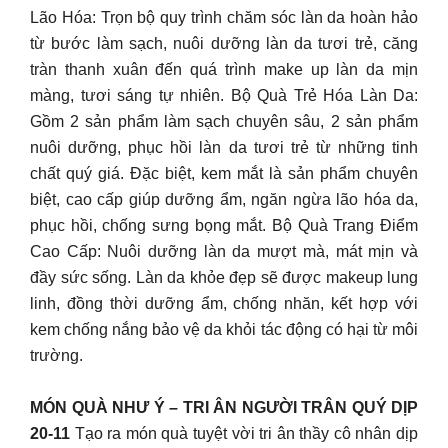
Lão Hóa: Trọn bộ quy trình chăm sóc làn da hoàn hảo
từ bước làm sạch, nuôi dưỡng làn da tươi trẻ, căng
tràn thanh xuân đến quá trình make up làn da mịn
màng, tươi sáng tự nhiên. Bộ Quà Trẻ Hóa Làn Da:
Gồm 2 sản phẩm làm sạch chuyên sâu, 2 sản phẩm
nuôi dưỡng, phục hồi làn da tươi trẻ từ những tinh
chất quý giá. Đặc biệt, kem mắt là sản phẩm chuyên
biệt, cao cấp giúp dưỡng ẩm, ngăn ngừa lão hóa da,
phục hồi, chống sưng bọng mắt. Bộ Quà Trang Điểm
Cao Cấp: Nuôi dưỡng làn da mượt mà, mát mịn và
đầy sức sống. Làn da khỏe đẹp sẽ được makeup lung
linh, đồng thời dưỡng ẩm, chống nhăn, kết hợp với
kem chống nắng bảo vệ da khỏi tác động có hại từ môi
trường.
MÓN QUÀ NHƯ Ý – TRI ÂN NGƯỜI TRÂN QUÝ DỊP
20-11
Tạo ra món quà tuyệt vời tri ân thầy cô nhân dịp