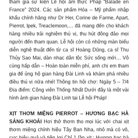
tham gia sự kiện Lễ hội ẩm thực Pháp “Balade en
France” 2024. Các sản phẩm Hóa – Mỹ phẩm nhập
khẩu chính hãng như Dr Her, Corine de Farme, Apart,
Pierrot, Ipek, Treaclemoon,… đã mang đến cho khách
hàng nhiều trải nghiệm thú vị, thu hút đông đảo mọi
người đến tham quan. Lễ hội còn có những màn biểu
diễn nghệ thuật đến từ ca sĩ Hoàng Dũng, ca sĩ Thu
Thủy Sao Mai, dàn nhạc dân tộc Sức sống mới… Vô
cùng hấp dẫn – Hoàn toàn miễn phí, anh chị em tham
gia để ủng hộ gian hàng Đài Linh và khám phá nhiều
điều thú vị nữa nhé! Thông tin hội chợ: Ngày 5 – 7/4
Địa điểm: Công viên Thống Nhất Dưới đây là một vài
hình ảnh gian hàng Đài Linh tại Lễ hội Pháp!
XỊT THƠM MIỆNG PIERROT – HƯƠNG BẠC HÀ
SẢNG KHOÁI
Hơi thở thơm tho mọi lúc với chai xịt
thơm miệng chính hiệu Tây Ban Nha, nhỏ mà có võ,
cực hiệu quả và tiện lợi Chỉ 1 lần xịt : Hương bạc hà