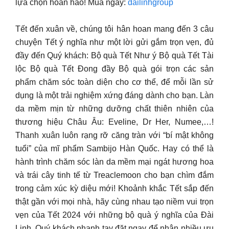
lựa chọn hoàn hảo! Mua ngay:
dailinhgroup
Tết đến xuân về, chúng tôi hân hoan mang đến 3 câu
chuyện Tết ý nghĩa như một lời gửi gắm trọn vẹn, đủ
đầy đến Quý khách: Bộ quà Tết Như ý Bộ quà Tết Tài
lộc Bộ quà Tết Đong đầy Bộ quà gói trọn các sản
phẩm chăm sóc toàn diện cho cơ thể, để mỗi lần sử
dụng là một trải nghiệm xứng đáng dành cho bạn. Làn
da mềm mịn từ những dưỡng chất thiên nhiên của
thương hiệu Châu Âu: Eveline, Dr Her, Numee,…!
Thanh xuân luôn rạng rỡ căng tràn với “bí mật không
tuổi” của mĩ phẩm Sambijo Hàn Quốc. Hay có thể là
hành trình chăm sóc làn da mềm mại ngát hương hoa
và trái cây tinh tế từ Treaclemoon cho bạn chìm đắm
trong cảm xúc kỳ diệu mới! Khoảnh khắc Tết sắp đến
thật gần với mọi nhà, hãy cùng nhau tạo niềm vui trọn
vẹn của Tết 2024 với những bộ quà ý nghĩa của Đài
Linh. Quý khách nhanh tay đặt ngay để nhận nhiều ưu