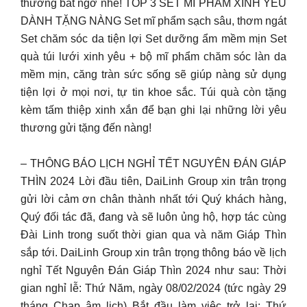
thương bất ngờ nhé! TOP 3 SET MĨ PHẨM XINH YÊU
DÀNH TẶNG NÀNG Set mĩ phẩm sạch sâu, thơm ngát
Set chăm sóc da tiện lợi Set dưỡng ẩm mềm mịn Set
quà túi lưới xinh yêu + bộ mĩ phẩm chăm sóc làn da
mềm mịn, căng tràn sức sống sẽ giúp nàng sử dụng
tiện lợi ở mọi nơi, tự tin khoe sắc. Túi quà còn tặng
kèm tấm thiệp xinh xắn để bạn ghi lại những lời yêu
thương gửi tặng đến nàng!
– THÔNG BÁO LỊCH NGHỈ TẾT NGUYÊN ĐÁN GIÁP
THÌN 2024 Lời đầu tiên, DaiLinh Group xin trân trọng
gửi lời cảm ơn chân thành nhất tới Quý khách hàng,
Quý đối tác đã, đang và sẽ luôn ủng hộ, hợp tác cùng
Đài Linh trong suốt thời gian qua và năm Giáp Thìn
sắp tới. DaiLinh Group xin trân trọng thông báo về lịch
nghỉ Tết Nguyên Đán Giáp Thìn 2024 như sau: Thời
gian nghỉ lễ: Thứ Năm, ngày 08/02/2024 (tức ngày 29
tháng Chạp âm lịch) Bắt đầu làm việc trở lại: Thứ