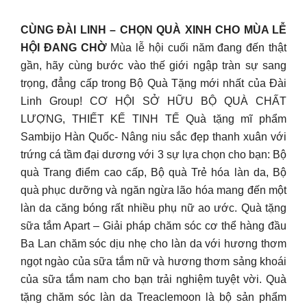
CÙNG ĐÀI LINH – CHỌN QUÀ XINH CHO MÙA LỄ
HỘI ĐANG CHỜ️
Mùa lễ hội cuối năm đang đến thật
gần, hãy cùng bước vào thế giới ngập tràn sự sang
trọng, đẳng cấp trong Bộ Quà Tặng mới nhất của Đài
Linh Group! CƠ HỘI SỞ HỮU BỘ QUÀ CHẤT
LƯỢNG, THIẾT KẾ TINH TẾ Quà tặng mĩ phẩm
Sambijo Hàn Quốc- Nâng niu sắc đẹp thanh xuân với
trứng cá tầm đại dương với 3 sự lựa chọn cho bạn: Bộ
quà Trang điểm cao cấp, Bộ quà Trẻ hóa làn da, Bộ
quà phục dưỡng và ngăn ngừa lão hóa mang đến một
làn da căng bóng rất nhiều phụ nữ ao ước. Quà tặng
sữa tắm Apart – Giải pháp chăm sóc cơ thể hàng đầu
Ba Lan chăm sóc dịu nhẹ cho làn da với hương thơm
ngọt ngào của sữa tắm nữ và hương thơm sảng khoái
của sữa tắm nam cho bạn trải nghiệm tuyệt vời. Quà
tặng chăm sóc làn da Treaclemoon là bộ sản phẩm