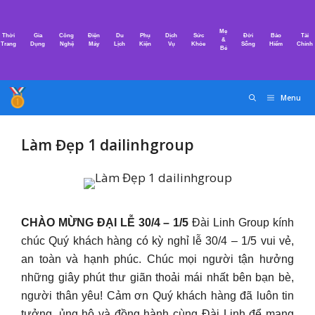
Chuyển
đến
Mẹ
Thời
Gia
Công
Điện
Du
Phụ
Dịch
Sức
Đời
Bảo
Tài
nội
&
Trang
Dụng
Nghệ
Máy
Lịch
Kiện
Vụ
Khỏe
Sống
Hiểm
Chính
Bé
dung
Menu
Làm Đẹp 1 dailinhgroup
️CHÀO MỪNG ĐẠI LỄ 30/4 – 1/5
Đài Linh Group kính
chúc Quý khách hàng có kỳ nghỉ lễ 30/4 – 1/5 vui vẻ,
an toàn và hạnh phúc. Chúc mọi người tận hưởng
những giây phút thư giãn thoải mái nhất bên bạn bè,
người thân yêu! Cảm ơn Quý khách hàng đã luôn tin
tưởng, ủng hộ và đồng hành cùng Đài Linh để mang