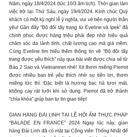
Năm, ngày 18/4/2024 (tức 10/3 âm lịch). Thời gian làm
việc trở lại: Thứ Sáu, ngày 19/4/2024. Kính chúc Quý
khách có một kỳ nghỉ lễ ý nghĩa, vui vẻ bên người thân
yêu! Gần đây “Bộ đôi tẩy trang từ Eveline và Ipek” đã
chinh phục được hàng triệu phái đẹp nhờ hiệu quả
chăm sóc da lành tính, chất lượng cao mà giá mềm.
Cùng Eveline tìm hiểu thêm thông tin về “Bộ đôi tẩy
trang được yêu thích” này qua bài viết được chia sẻ từ
Báo 2 Sao và Vietnamnet nhé! Xịt thơm miệng Pierrot
được nhiều bạn trẻ yêu thích nhờ sự tiện lợi, thơm
miệng tức thì. Đặc biệt là hương bạc hà tươi mát,
không cay rát lưỡi khi sử dụng. Pierrot đã trở thành
“chìa khóa” giúp bạn tự tin giao tiếp!
GIAN HÀNG ĐÀI LINH TẠI LỄ HỘI ẨM THỰC PHÁP
“BALADE EN FRANCE” 2024 Ngay lúc này, gian
hàng Đài Linh đã có mặt tại Công viên Thống Nhất để