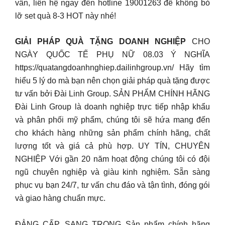
vấn, liên hệ ngay đến hotline 19001263 để không bỏ
lỡ set quà 8-3 HOT này nhé!
GIẢI PHÁP QUÀ TẶNG DOANH NGHIỆP
CHO
NGÀY QUỐC TẾ PHỤ NỮ 08.03 Ý NGHĨA
https://quatangdoanhnghiep.dailinhgroup.vn/ Hãy tìm
hiểu 5 lý do mà bạn nên chọn giải pháp quà tặng được
tư vấn bởi Đài Linh Group. SẢN PHẨM CHÍNH HÃNG
Đài Linh Group là doanh nghiệp trực tiếp nhập khẩu
và phân phối mỹ phẩm, chúng tôi sẽ hứa mang đến
cho khách hàng những sản phẩm chính hãng, chất
lượng tốt và giá cả phù hợp. UY TÍN, CHUYÊN
NGHIỆP Với gần 20 năm hoạt động chúng tôi có đội
ngũ chuyên nghiệp và giàu kinh nghiệm. Sẵn sàng
phục vụ bạn 24/7, tư vấn chu đáo và tận tình, đóng gói
và giao hàng chuẩn mực.
ĐẲNG CẤP, SANG TRỌNG Sản phẩm chính hãng