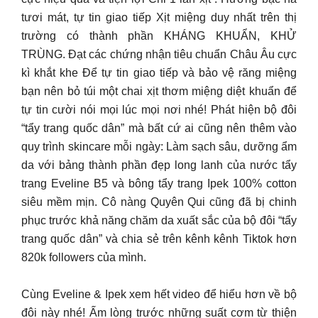
tươi mát, tự tin giao tiếp Xịt miệng duy nhất trên thị
trường có thành phần KHÁNG KHUẨN, KHỬ
TRÙNG. Đạt các chứng nhận tiêu chuẩn Châu Âu cực
kì khắt khe Để tự tin giao tiếp và bảo vệ răng miệng
bạn nên bỏ túi một chai xịt thơm miệng diệt khuẩn để
tự tin cười nói mọi lúc mọi nơi nhé! Phát hiện bộ đôi
“tẩy trang quốc dân” mà bất cứ ai cũng nên thêm vào
quy trình skincare mỗi ngày: Làm sạch sâu, dưỡng ẩm
da với bảng thành phần đẹp long lanh của nước tẩy
trang Eveline B5 và bông tẩy trang Ipek 100% cotton
siêu mềm mịn. Cô nàng Quyên Qui cũng đã bị chinh
phục trước khả năng chăm da xuất sắc của bộ đôi “tẩy
trang quốc dân” và chia sẻ trên kênh kênh Tiktok hơn
820k followers của mình.
Cùng Eveline & Ipek xem hết video để hiểu hơn về bộ
đôi này nhé! Ấm lòng trước những suất cơm từ thiện