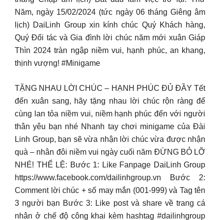
Năm, ngày 15/02/2024 (tức ngày 06 tháng Giêng âm
lịch) DaiLinh Group xin kính chúc Quý Khách hàng,
Quý Đối tác và Gia đình lời chúc năm mới xuân Giáp
Thìn 2024 tràn ngập niềm vui, hạnh phúc, an khang,
thịnh vượng! #Minigame
TẶNG NHAU LỜI CHÚC – HẠNH PHÚC ĐỦ ĐẦY Tết
đến xuân sang, hãy tặng nhau lời chúc rộn ràng để
cùng lan tỏa niềm vui, niềm hạnh phúc đến với người
thân yêu bạn nhé Nhanh tay chơi minigame của Đài
Linh Group, bạn sẽ vừa nhận lời chúc vừa được nhận
quà – nhân đôi niềm vui ngày cuối năm ĐỪNG BỎ LỠ
NHÉ! THỂ LỆ: Bước 1: Like Fanpage DaiLinh Group
https://www.facebook.com/dailinhgroup.vn Bước 2:
Comment lời chúc + số may mắn (001-999) và Tag tên
3 người bạn Bước 3: Like post và share về trang cá
nhân ở chế độ công khai kèm hashtag #dailinhgroup