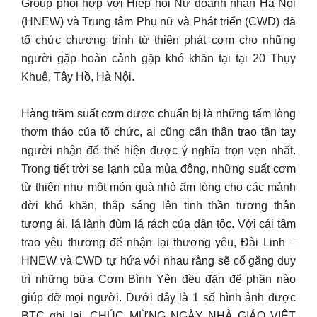
Group phối hợp với Hiệp hội Nữ doanh nhân Hà Nội
(HNEW) và Trung tâm Phụ nữ và Phát triển (CWD) đã
tổ chức chương trình từ thiện phát cơm cho những
người gặp hoàn cảnh gặp khó khăn tại tại 20 Thụy
Khuê, Tây Hồ, Hà Nội.
Hàng trăm suất cơm được chuẩn bị là những tấm lòng
thơm thảo của tổ chức, ai cũng cẩn thận trao tận tay
người nhận để thể hiện được ý nghĩa trọn vẹn nhất.
Trong tiết trời se lạnh của mùa đông, những suất cơm
từ thiện như một món quà nhỏ ấm lòng cho các mảnh
đời khó khăn, thắp sáng lên tinh thần tương thân
tương ái, lá lành đùm lá rách của dân tộc. Với cái tâm
trao yêu thương để nhận lại thương yêu, Đài Linh –
HNEW và CWD tự hứa với nhau rằng sẽ cố gắng duy
trì những bữa Cơm Bình Yên đều đặn để phần nào
giúp đỡ mọi người. Dưới đây là 1 số hình ảnh được
BTC ghi lại. CHÚC MỪNG NGÀY NHÀ GIÁO VIỆT