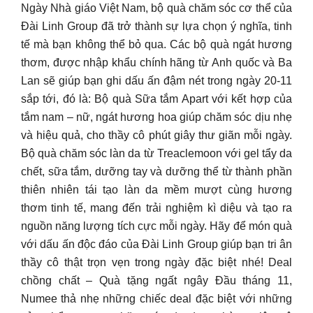
Ngày Nhà giáo Việt Nam, bộ quà chăm sóc cơ thể của
Đài Linh Group đã trở thành sự lựa chọn ý nghĩa, tinh
tế mà bạn không thể bỏ qua. Các bộ quà ngát hương
thơm, được nhập khẩu chính hãng từ Anh quốc và Ba
Lan sẽ giúp bạn ghi dấu ấn đậm nét trong ngày 20-11
sắp tới, đó là: Bộ quà Sữa tắm Apart với kết hợp của
tắm nam – nữ, ngát hương hoa giúp chăm sóc dịu nhẹ
và hiệu quả, cho thầy cô phút giây thư giãn mỗi ngày.
Bộ quà chăm sóc làn da từ Treaclemoon với gel tẩy da
chết, sữa tắm, dưỡng tay và dưỡng thể từ thành phần
thiên nhiên tái tạo làn da mềm mượt cùng hương
thơm tinh tế, mang đến trải nghiệm kì diệu và tạo ra
nguồn năng lượng tích cực mỗi ngày. Hãy để món quà
với dấu ấn độc đáo của Đài Linh Group giúp bạn tri ân
thầy cô thật trọn vẹn trong ngày đặc biệt nhé! Deal
chồng chất – Quà tặng ngất ngây Đầu tháng 11,
Numee thả nhẹ những chiếc deal đặc biệt với những