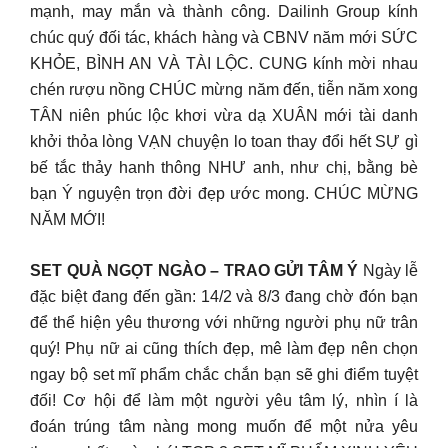
mạnh, may mắn và thành công. Dailinh Group kính
chúc quý đối tác, khách hàng và CBNV năm mới SỨC
KHỎE, BÌNH AN VÀ TÀI LỘC. CUNG kính mời nhau
chén rượu nồng CHÚC mừng năm đến, tiễn năm xong
TÂN niên phúc lộc khơi vừa dạ XUÂN mới tài danh
khởi thỏa lòng VẠN chuyện lo toan thay đổi hết SỰ gì
bế tắc thảy hanh thông NHƯ anh, như chị, bằng bè
bạn Ý nguyện trọn đời đẹp ước mong. CHÚC MỪNG
NĂM MỚI!
SET QUÀ NGỌT NGÀO – TRAO GỬI TÂM Ý
Ngày lễ
đặc biệt đang đến gần: 14/2 và 8/3 đang chờ đón bạn
để thể hiện yêu thương với những người phụ nữ trân
quý! Phụ nữ ai cũng thích đẹp, mê làm đẹp nên chọn
ngay bộ set mĩ phẩm chắc chắn bạn sẽ ghi điểm tuyệt
đối! Cơ hội để làm một người yêu tâm lý, nhìn í là
đoán trúng tâm nàng mong muốn để một nửa yêu