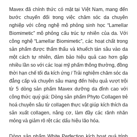
Mavex đã chính thức có mặt tại Việt Nam, mang đến
bước chuyển đổi trong việc chăm sóc da chuyên
nghiệp với công nghệ mô phỏng sinh học “Lamellar
Biomimetic” mô phỏng cấu trúc tự nhiên của da. Với
công nghệ “Lamellar Biomimetic”, các hoạt chất trong
sản phẩm được thẩm thấu và khuếch tán sâu vào da
một cách tự nhiên, đảm bảo hiệu quả cao hơn gấp
nhiều lần so với các loại mỹ phẩm thông thường, đồng
thời hạn chế tối đa kích ứng / Trải nghiệm chăm sóc da
đẳng cấp và chuyên sâu mang đến hiệu quả vượt trội
từ 5 dòng sản phẩm Mavex dưỡng da đỉnh cao với
công thức quý giá: Dòng sản phẩm Phyto Collagen trẻ
hoá chuyên sâu từ collagen thực vật giúp kích thích da
sản xuất collagen, nâng cơ, làm đầy các rãnh nhăn
mỏng và giảm rõ rệt các dấu hiệu lão hóa.
Dòng sản phẩm White Perfection kích hoạt quá trình