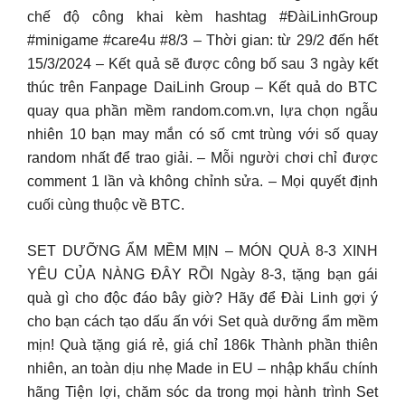
chế độ công khai kèm hashtag #ĐàiLinhGroup
#minigame #care4u #8/3 – Thời gian: từ 29/2 đến hết
15/3/2024 – Kết quả sẽ được công bố sau 3 ngày kết
thúc trên Fanpage DaiLinh Group – Kết quả do BTC
quay qua phần mềm random.com.vn, lựa chọn ngẫu
nhiên 10 bạn may mắn có số cmt trùng với số quay
random nhất để trao giải. – Mỗi người chơi chỉ được
comment 1 lần và không chỉnh sửa. – Mọi quyết định
cuối cùng thuộc về BTC.
SET DƯỠNG ẨM MỀM MỊN – MÓN QUÀ 8-3 XINH
YÊU CỦA NÀNG ĐÂY RỒI Ngày 8-3, tặng bạn gái
quà gì cho độc đáo bây giờ? Hãy để Đài Linh gợi ý
cho bạn cách tạo dấu ấn với Set quà dưỡng ẩm mềm
mịn! Quà tặng giá rẻ, giá chỉ 186k Thành phần thiên
nhiên, an toàn dịu nhẹ Made in EU – nhập khẩu chính
hãng Tiện lợi, chăm sóc da trong mọi hành trình Set