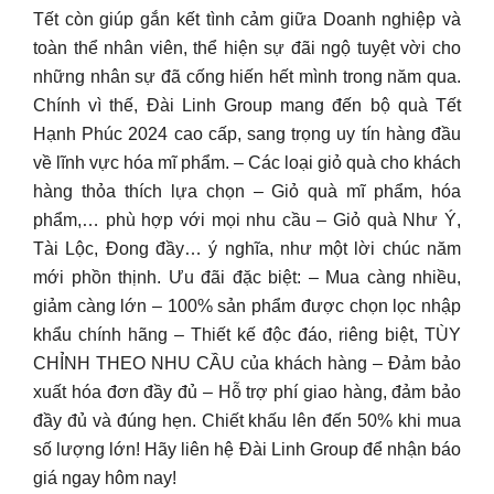
Tết còn giúp gắn kết tình cảm giữa Doanh nghiệp và
toàn thể nhân viên, thể hiện sự đãi ngộ tuyệt vời cho
những nhân sự đã cống hiến hết mình trong năm qua.
Chính vì thế, Đài Linh Group mang đến bộ quà Tết
Hạnh Phúc 2024 cao cấp, sang trọng uy tín hàng đầu
về lĩnh vực hóa mĩ phẩm. – Các loại giỏ quà cho khách
hàng thỏa thích lựa chọn – Giỏ quà mĩ phẩm, hóa
phẩm,… phù hợp với mọi nhu cầu – Giỏ quà Như Ý,
Tài Lộc, Đong đầy… ý nghĩa, như một lời chúc năm
mới phồn thịnh. Ưu đãi đặc biệt: – Mua càng nhiều,
giảm càng lớn – 100% sản phẩm được chọn lọc nhập
khẩu chính hãng – Thiết kế độc đáo, riêng biệt, TÙY
CHỈNH THEO NHU CẦU của khách hàng – Đảm bảo
xuất hóa đơn đầy đủ – Hỗ trợ phí giao hàng, đảm bảo
đầy đủ và đúng hẹn. Chiết khấu lên đến 50% khi mua
số lượng lớn! Hãy liên hệ Đài Linh Group để nhận báo
giá ngay hôm nay!