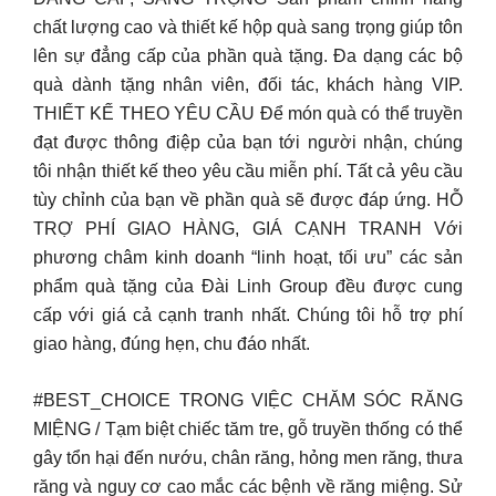
chất lượng cao và thiết kế hộp quà sang trọng giúp tôn
lên sự đẳng cấp của phần quà tặng. Đa dạng các bộ
quà dành tặng nhân viên, đối tác, khách hàng VIP.
THIẾT KẾ THEO YÊU CẦU Để món quà có thể truyền
đạt được thông điệp của bạn tới người nhận, chúng
tôi nhận thiết kế theo yêu cầu miễn phí. Tất cả yêu cầu
tùy chỉnh của bạn về phần quà sẽ được đáp ứng. HỖ
TRỢ PHÍ GIAO HÀNG, GIÁ CẠNH TRANH Với
phương châm kinh doanh “linh hoạt, tối ưu” các sản
phẩm quà tặng của Đài Linh Group đều được cung
cấp với giá cả cạnh tranh nhất. Chúng tôi hỗ trợ phí
giao hàng, đúng hẹn, chu đáo nhất.
#BEST_CHOICE TRONG VIỆC CHĂM SÓC RĂNG
MIỆNG / Tạm biệt chiếc tăm tre, gỗ truyền thống có thể
gây tổn hại đến nướu, chân răng, hỏng men răng, thưa
răng và nguy cơ cao mắc các bệnh về răng miệng. Sử