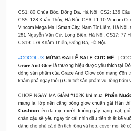
CS1: 80 Chùa Bộc, Đống Đa, Hà Nội. CS2: 136 Cầu G
CS5: 128 Xuân Thủy, Hà Nội. CS6: L1 10 Vincom Oc
Vincom Mega Mall Smart City, Nam Từ Liêm, Hà Nội.
281 Nguyễn Văn Cừ, Long Biên, Hà Nội. CS17: 77 H
CS19: 179 Khâm Thiên, Đống Đa, Hà Nội.
#COCOLUX
MỪNG ĐẠI LỄ SALE CỰC MÊ
[ COC
𝐆𝐫𝐚𝐜𝐞 𝐀𝐧𝐝 𝐆𝐥𝐨𝐰 là thương hiệu được yêu thí
dòng sản phẩm của Grace And Glow còn mang đến tr
khám phá ngay thôi () Chi tiết sản phẩm vui lòng bấm 
CHỚP NGAY MÃ GIẢM #102K khi mua 𝗣𝗵𝗮̂́𝗻 𝗡𝘂̛𝗼̛́𝗰 
mang lại lớp nền căng bóng glow chuẩn gái Hàn thì chắc chắn k
𝗖𝘂𝘀𝗵𝗶𝗼𝗻 lên da mịn mướt, không gây nặng mặt, 
chắn cậu sẽ yêu ngay từ cái nhìn đầu tiên thiết kế v
dàng che phủ cả diện tích rộng và hẹp, cover mọi kẽ c