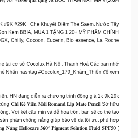
𝟏𝟎𝟎𝟎 𝐪𝐮𝐚̀ 𝐭𝐚̣̆𝐧𝐠 và BỐC THĂM MAY MẮN (𝟐𝟎.𝟎𝟒
 #1K #9K #29K : Che Khuyết Điểm The Saem. Nước Tẩy
nd, Son Kem BBIA, MUA 1 TẶNG 1 20+ MỸ PHẨM CHÍNH
a, OGX, Chilly, Cocoon, Eucerin, Bio essence, La Roche
offline tại cơ sở Cocolux Hà Nội, Thanh Hoá Các bạn nhớ
Thiên nhé Nhấn hashtag #Cocolux_179_Khâm_Thiên để xem
iên, HN đang diễn ra chương trình đồng giá 1k 9k 29k
̂̀𝐧 𝐌𝐨̂𝐢 𝐑𝐨𝐦𝐚𝐧𝐝 𝐋𝐢𝐩 𝐌𝐚𝐭𝐞 𝐏𝐞𝐧𝐜𝐢𝐥 Sở hữu
óng. Với kết cấu mịn và dễ hòa trộn, bạn sẽ có thể tạo
g với các sản phẩm chống nắng giúp bảo vệ da tối ưu, phù hợp
𝐞 𝟑𝟔𝟎º 𝐏𝐢𝐠𝐦𝐞𝐧𝐭 𝐒𝐨𝐥𝐮𝐭𝐢𝐨𝐧 𝐅𝐥𝐮𝐢𝐝 𝐒𝐏𝐅𝟓𝟎 (