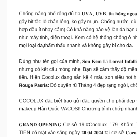
Chống nắng phổ rộng đủ tia 𝐔𝐕𝐀, 𝐔𝐕𝐁, 𝐭𝐢𝐚 𝐡𝐨̂̀
gây bít tắc lỗ chân lông, ko gây m.ụn. Chống nước, dùng được cho
hợp dầu ít nhạy cảm) Có khả năng bảo vệ làn da bạn chố
như máy tính, điện thoại. Kem có hệ thống chống ô n
mọi loại da,thẩm thấu nhanh và không gây bí cho da.
Đúng như tên gọi của mình, 𝐒𝐨𝐧 𝐊𝐞𝐦 𝐋𝐢̀ 𝐋𝐨𝐫𝐞𝐚𝐥 𝐈𝐧
nhưng có kết cấu mỏng nhẹ. Bạn sẽ cảm thấy độ mềm 
tiến. Hiện Cocolux đang sẵn kệ 4 màu son siêu hot hit trên kệ #𝟭𝟭
𝗥𝗼𝘂𝗴𝗲 𝗣𝗮𝘀𝗿𝗶𝘀: Đỏ quyến rũ Tháng 4 đẹp rạng n
COCOLUX đặc biệt trao gửi đặc quyền cho phái đẹp 
makeup Hàn Quốc VACOSI! Chương trình chớp nhanh ưu
𝐆𝐑𝐀𝐍𝐃 𝐎𝐏𝐄𝐍𝐈𝐍𝐆 Cơ sở 19 #Cocolux_179_
TIÊN có mặt vào sáng ngày 𝟐𝟎.𝟎𝟒.𝟐𝟎𝟐𝟒 tại cơ sở 