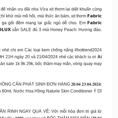
nhận ưu đãi nha Vừa xịt thơm lại diệt khuẩn cùng
ng chỉ khử mùi mồ hôi, mùi thức ăn bám, xịt thơm 𝗙𝗮𝗯𝗿𝗶𝗰
ga gối đệm mang lại giấc ngủ dễ chịu. Em 𝗙𝗮𝗯𝗿𝗶𝗰
𝗖𝗢𝗟𝗨𝗫 sẵn SALE đủ 3 mùi Honey Peach: Hương đào.
c nhé chị em Các loại kem chống nắng #hottrend2024
H 21H ngày 20 và 21/04/2024 nhé các khách iu ơi
Ai
săn sale 1k 9k 29k, bốc thăm may mắn, vòng quay may
N PHÁT SINH ĐƠN HÀNG 𝟐𝟎.𝟎𝟒 𝟐𝟑.𝟎𝟒.𝟐𝟎𝟐𝟒:
0ml, Nước Hoa Hồng Naturie Skin Conditioner Ý Dĩ
MẮN RINH NGAY QUÀ VỀ: Với mỗi hóa đơn trị giá từ