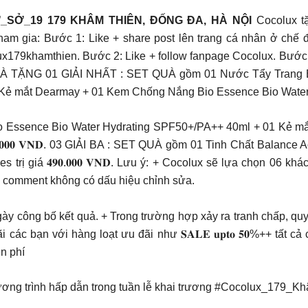
#CƠ_SỞ_19 179 KHÂM THIÊN, ĐỐNG ĐA, HÀ NỘI
Cocolux t
ia: Bước 1: Like + share post lên trang cá nhân ở chế độ
hamthien. Bước 2: Like + follow fanpage Cocolux. Bước 3: Ta
𝟒/𝟐𝟎𝟐𝟒. QUÀ TẶNG 01 GIẢI NHẤT : SET QUÀ gồm 01 Nước Tẩy Tr
mắt Dearmay + 01 Kem Chống Nắng Bio Essence Bio Water Hydrati
Essence Bio Water Hydrating SPF50+/PA++ 40ml + 01 Kẻ mắt 
.𝟎𝟎𝟎 𝐕𝐍𝐃. 03 GIẢI BA : SET QUÀ gồm 01 Tinh Chất Balanc
trị giá 𝟒𝟗𝟎.𝟎𝟎𝟎 𝐕𝐍𝐃. Lưu ý: + Cocolux sẽ lựa chọn 06 k
à comment không có dấu hiệu chỉnh sửa.
gày công bố kết quả. + Trong trường hợp xảy ra tranh chấp, quy
các bạn với hàng loạt ưu đãi như 𝐒𝐀𝐋𝐄 𝐮𝐩𝐭𝐨 𝟓𝟎%++ tấ
n phí
ơng trình hấp dẫn trong tuần lễ khai trương #Cocolux_179_K