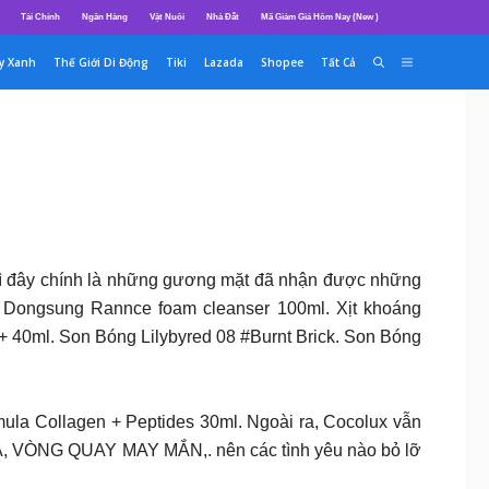
Tài Chính
Ngân Hàng
Vật Nuôi
Nhà Đất
Mã Giảm Giá Hôm Nay (New )
y Xanh
Thế Giới Di Động
Tiki
Lazada
Shopee
Tất Cả
hì đây chính là những gương mặt đã nhận được những
 Dongsung Rannce foam cleanser 100ml. Xịt khoáng
40ml. Son Bóng Lilybyred 08 #Burnt Brick. Son Bóng
mula Collagen + Peptides 30ml. Ngoài ra, Cocolux vẫn
 VÒNG QUAY MAY MẮN,. nên các tình yêu nào bỏ lỡ