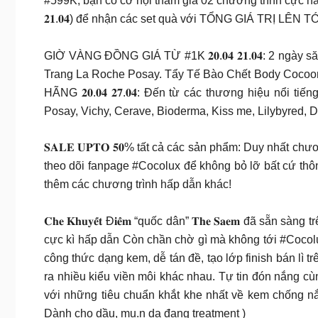
#599K, bạn có cơ hội tham gia 02 chương trình cực hấp dẫn
𝟐𝟏.𝟎𝟒) để nhận các set quà với TỔNG GIÁ TRỊ LÊN TỚI 𝟖.
GIỜ VÀNG ĐỒNG GIÁ TỪ #1K 𝟐𝟎.𝟎𝟒 𝟐𝟏.𝟎𝟒: 2 n
Trang La Roche Posay. Tẩy Tế Bào Chết Body Coco
HÃNG 𝟐𝟎.𝟎𝟒 𝟐𝟕.𝟎𝟒: Đến từ các thương hiệu nổi 
Posay, Vichy, Cerave, Bioderma, Kiss me, Lilybyred, D
𝐒𝐀𝐋𝐄 𝐔𝐏𝐓𝐎 𝟓𝟎% tất cả các sản phẩm: Duy nhất 
theo dõi fanpage #Cocolux để không bỏ lỡ bất cứ thôn
thêm các chương trình hấp dẫn khác!
𝐂𝐡𝐞 𝐊𝐡𝐮𝐲𝐞̂́𝐭 Đ𝐢𝐞̂̉𝐦 “quốc dân” 𝐓𝐡𝐞 𝐒𝐚𝐞𝐦 đã sẵn 
cực kì hấp dẫn Còn chần chờ gì mà không tới #Cocolux_179_Khâm
công thức dạng kem, dễ tán đề, tạo lớp finish bán lì 
ra nhiều kiểu viền môi khác nhau.
Tự tin đón nắng cùng 
với những tiêu chuẩn khắt khe nhất về kem chống nắng. Cùng #Cocolu
Dành cho dầu, mụ.n da đang treatment )