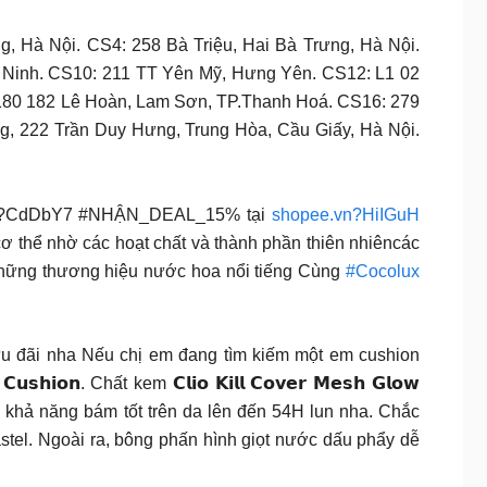
, Hà Nội. CS4: 258 Bà Triệu, Hai Bà Trưng, Hà Nội.
 Ninh. CS10: 211 TT Yên Mỹ, Hưng Yên. CS12: L1 02
 180 182 Lê Hoàn, Lam Sơn, TP.Thanh Hoá. CS16: 279
, 222 Trần Duy Hưng, Trung Hòa, Cầu Giấy, Hà Nội.
n?CdDbY7 #NHẬN_DEAL_15% tại
shopee.vn?HiIGuH
g cơ thể nhờ các hoạt chất và thành phần thiên nhiêncác
những thương hiệu nước hoa nổi tiếng Cùng
#Cocolux
 nhận ưu đãi nha Nếu chị em đang tìm kiếm một em cushion
𝗼𝗻. Chất kem 𝗖𝗹𝗶𝗼 𝗞𝗶𝗹𝗹 𝗖𝗼𝘃𝗲𝗿 𝗠𝗲𝘀𝗵 𝗚𝗹𝗼𝘄
ới khả năng bám tốt trên da lên đến 54H lun nha. Chắc
astel. Ngoài ra, bông phấn hình giọt nước dấu phẩy dễ