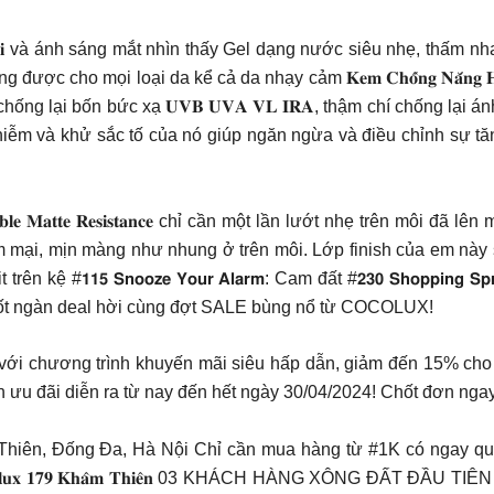
𝐠 𝐧𝐠𝐨𝐚̣𝐢 và ánh sáng mắt nhìn thấy Gel dạng nước siêu nhẹ, 
 mọi loại da kể cả da nhạy cảm 𝐊𝐞𝐦 𝐂𝐡𝐨̂́𝐧𝐠 𝐍𝐚̆́𝐧𝐠 𝐇𝐞𝐥𝐢𝐨𝐜𝐚
ng lại bốn bức xạ 𝐔𝐕𝐁 𝐔𝐕𝐀 𝐕𝐋 𝐈𝐑𝐀, thậm chí chống lại
hiễm và khử sắc tố của nó giúp ngăn ngừa và điều chỉnh sự tăn
𝐚𝐥𝐥𝐢𝐛𝐥𝐞 𝐌𝐚𝐭𝐭𝐞 𝐑𝐞𝐬𝐢𝐬𝐭𝐚𝐧𝐜𝐞 chỉ cần một lần lướt nhẹ trê
mại, mịn màng như nhung ở trên môi. Lớp finish của em này s
𝟱 𝗦𝗻𝗼𝗼𝘇𝗲 𝗬𝗼𝘂𝗿 𝗔𝗹𝗮𝗿𝗺: Cam đất #𝟮𝟯𝟬 𝗦𝗵𝗼𝗽𝗽𝗶𝗻𝗴 𝗦𝗽𝗿
gời, chốt ngàn deal hời cùng đợt SALE bùng nổ từ COCOLUX!
với chương trình khuyến mãi siêu hấp dẫn, giảm đến 15% cho 
 đãi diễn ra từ nay đến hết ngày 30/04/2024! Chốt đơn ngay 
Khâm_Thiên, Đống Đa, Hà Nội Chỉ cần mua hàng từ #1K có n
𝐨𝐜𝐨𝐥𝐮𝐱 𝟏𝟕𝟗 𝐊𝐡𝐚̂𝐦 𝐓𝐡𝐢𝐞̂𝐧 03 KHÁCH HÀNG XÔNG ĐẤT