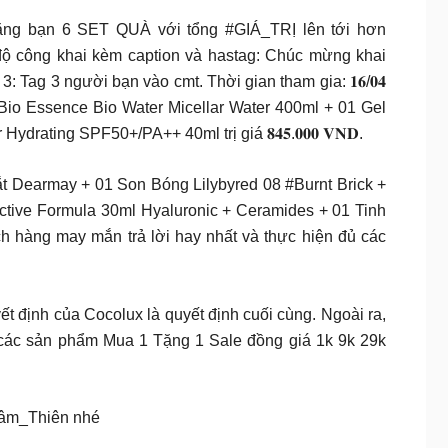
ặng bạn 6 SET QUÀ với tổng #GIÁ_TRỊ lên tới hơn
 công khai kèm caption và hastag: Chúc mừng khai
g 3 người bạn vào cmt. Thời gian tham gia: 𝟏𝟔/𝟎𝟒
ang Bio Essence Bio Water Micellar Water 400ml + 01 Gel
ng SPF50+/PA++ 40ml trị giá 𝟖𝟒𝟓.𝟎𝟎𝟎 𝐕𝐍𝐃.
Dearmay + 01 Son Bóng Lilybyred 08 #Burnt Brick +
e Active Formula 30ml Hyaluronic + Ceramides + 01 Tinh
hách hàng may mắn trả lời hay nhất và thực hiện đủ các
ết định của Cocolux là quyết định cuối cùng. Ngoài ra,
t cả các sản phẩm Mua 1 Tặng 1 Sale đồng giá 1k 9k 29k
hâm_Thiên nhé