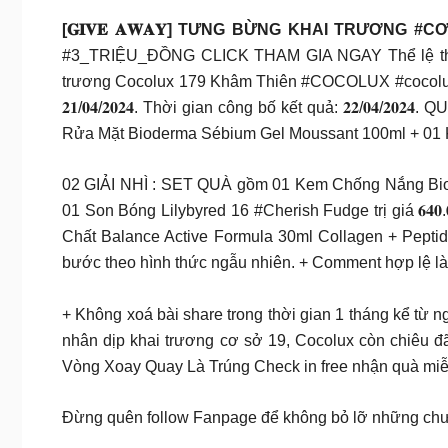
[𝐆𝐈𝐕𝐄 𝐀𝐖𝐀𝐘] TƯNG BỪNG KHAI TRƯƠNG 
#3_TRIỆU_ĐỒNG CLICK THAM GIA NGAY Thể lệ tham g
trương Cocolux 179 Khâm Thiên #COCOLUX #cocolux179k
𝟐𝟏/𝟎𝟒/𝟐𝟎𝟐𝟒. Thời gian công bố kết quả: 𝟐𝟐/𝟎
Rửa Mặt Bioderma Sébium Gel Moussant 100ml + 01 Kẻ 
02 GIẢI NHÌ : SET QUÀ gồm 01 Kem Chống Nắng Bio 
01 Son Bóng Lilybyred 16 #Cherish Fudge trị giá 𝟔𝟒
Chất Balance Active Formula 30ml Collagen + Peptides 
bước theo hình thức ngẫu nhiên. + Comment hợp lệ l
+ Không xoá bài share trong thời gian 1 tháng kể từ n
nhân dịp khai trương cơ sở 19, Cocolux còn chiêu đãi 
Vòng Xoay Quay Là Trúng Check in free nhận quà miễ
Đừng quên follow Fanpage để không bỏ lỡ những chư