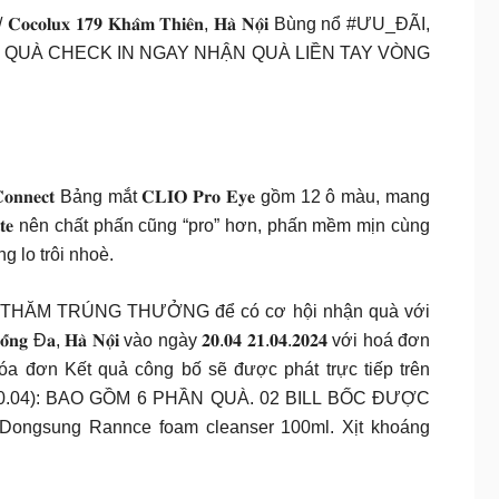
𝟗 𝐊𝐡𝐚̂𝐦 𝐓𝐡𝐢𝐞̂𝐧, 𝐇𝐚̀ 𝐍𝐨̣̂𝐢 Bùng nổ #ƯU_ĐÃI,
 CÓ QUÀ CHECK IN NGAY NHẬN QUÀ LIỀN TAY VÒNG
𝐞 𝐂𝐨𝐧𝐧𝐞𝐜𝐭 Bảng mắt 𝐂𝐋𝐈𝐎 𝐏𝐫𝐨 𝐄𝐲𝐞 gồm 12 ô màu, mang
𝐞𝐭𝐭𝐞 nên chất phấn cũng “pro” hơn, phấn mềm mịn cùng
g lo trôi nhoè.
BỐC THĂM TRÚNG THƯỞNG để có cơ hội nhận quà với
̂́𝐧𝐠 Đ𝐚, 𝐇𝐚̀ 𝐍𝐨̣̂𝐢 vào ngày 𝟐𝟎.𝟎𝟒 𝟐𝟏.𝟎𝟒.𝟐𝟎𝟐𝟒 với hoá đơn
óa đơn Kết quả công bố sẽ được phát trực tiếp trên
 𝐃𝐚𝐲 𝟏 (20.04): BAO GỒM 6 PHẦN QUÀ. 02 BILL BỐC ĐƯỢC
ngsung Rannce foam cleanser 100ml. Xịt khoáng