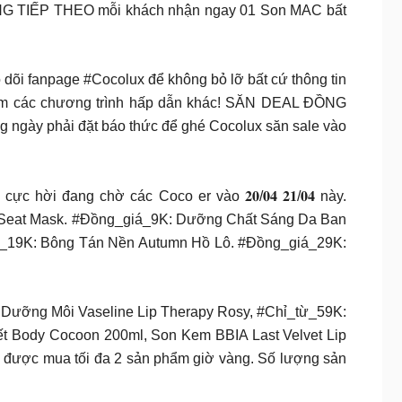
ÀNG TIẾP THEO mỗi khách nhận ngay 01 Son MAC bất
i fanpage #Cocolux để không bỏ lỡ bất cứ thông tin
 thêm các chương trình hấp dẫn khác! SĂN DEAL ĐỒNG
y phải đặt báo thức để ghé Cocolux săn sale vào
 đang chờ các Coco er vào 𝟐𝟎/𝟎𝟒 𝟐𝟏/𝟎𝟒 này.
al Seat Mask. #Đồng_giá_9K: Dưỡng Chất Sáng Da Ban
giá_19K: Bông Tán Nền Autumn Hồ Lô. #Đồng_giá_29K:
Dưỡng Môi Vaseline Lip Therapy Rosy, #Chỉ_từ_59K:
 Body Cocoon 200ml, Son Kem BBIA Last Velvet Lip
ẽ được mua tối đa 2 sản phẩm giờ vàng. Số lượng sản