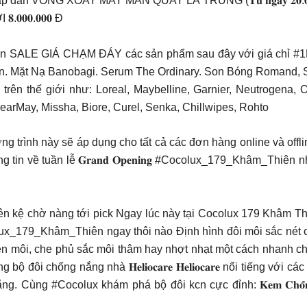
 VÒNG XOAY MAY MẮN QUAY LÀ TRÚNG (𝐓𝐮̛̀ 𝐧𝐠𝐚̀𝐲 𝟐𝟎.𝟎𝟒) với +
𝟎𝟎𝟎.𝟎𝟎𝟎 Đ
gày săn SALE GIÁ CHẠM ĐÁY các sản phẩm sau đây với giá chỉ
on. Mặt Nạ Banobagi. Serum The Ordinary. Son Bóng Roma
tiếng trên thế giới như: Loreal, Maybelline, Garnier, Neutrogen
earMay, Missha, Biore, Curel, Senka, Chillwipes, Rohto
chương trình này sẽ áp dụng cho tất cả các đơn hàng online và 
g tin về tuần lễ 𝐆𝐫𝐚𝐧𝐝 𝐎𝐩𝐞𝐧𝐢𝐧𝐠 #Cocolux_179_Khâm_
sàng trên kệ chờ nàng tới pick
Ngay lúc này tại Cocolux 179 Khâm Th
_Thiên ngay thôi nào Định hình đôi môi sắc nét cùng 𝐂𝐡𝐢̀ 𝐊𝐞̉ 𝐕𝐢
trên môi, che phủ sắc môi thâm hay nhợt nhạt một cách nhanh ch
bộ đôi chống nắng nhà 𝐇𝐞𝐥𝐢𝐨𝐜𝐚𝐫𝐞 𝐇𝐞𝐥𝐢𝐨𝐜𝐚𝐫𝐞 nổi tiến
x khám phá bộ đôi kcn cực đỉnh: 𝐊𝐞𝐦 𝐂𝐡𝐨̂́𝐧𝐠 𝐍𝐚̆́𝐧𝐠 𝐇𝐞𝐥𝐢𝐨𝐜𝐚