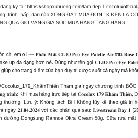
ps://shopxuhuong.com/lam dep 1 cocoluxofficial/ 𝐂𝐨𝐜𝐨𝐥𝐮𝐱 𝟏𝟕
ương_trình_hấp_dẫn nào XÔNG ĐẤT: MUA ĐƠN 1K ĐẾN LÀ
NG QUÀ GIỜ VÀNG GIÁ SỐC MUA HÀNG TẶNG HÀNG
~ 𝐏𝐡𝐚̂́𝐧 𝐌𝐚̆́𝐭 𝐂𝐋𝐈𝐎 𝐏𝐫𝐨 𝐄𝐲𝐞 𝐏𝐚𝐥𝐞𝐭𝐭𝐞 𝐀𝐢𝐫 #𝟎𝟐 𝐑𝐨
e up đa dạng hơn nè. Đúng như tên gọi 𝐂𝐋𝐈𝐎 𝐏𝐫𝐨 𝐄𝐲𝐞 𝐏𝐚
 giúp cho trang điểm của bạn duy trì được suốt cả ngày mà khôn
_19 #Cocolux_179_KhâmThiên Tham gia ngay chương trình 
 𝐭𝐫𝐢̀𝐧𝐡: Khi mua hàng trực tiếp tại 𝐂𝐨𝐜𝐨𝐥𝐮𝐱 𝟏𝟕𝟗 𝐊𝐡𝐚̂𝐦 𝐓𝐡𝐢𝐞̂𝐧, Đ
thưởng. Lưu ý: Không tách Bill Không lũy kế theo giá trị h
 ngày 𝟐𝟏.𝟎𝟒.𝟐𝟎𝟐𝟒 với các phần quà sau: 𝐋𝐢𝐯𝐞𝐬𝐭𝐫𝐞𝐚
 dưỡng Dongsung Rannce Okra Cream 50g. Sữa rửa mặt Do