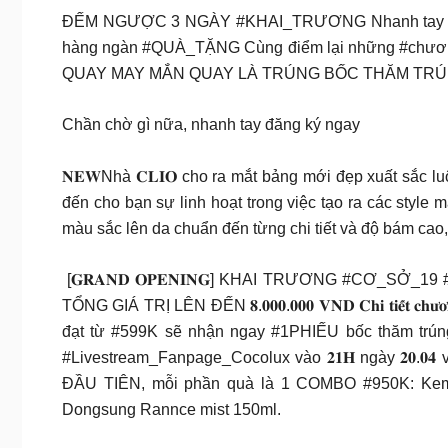
ĐẾM NGƯỢC 3 NGÀY #KHAI_TRƯƠNG Nhanh tay đăng ký tại: htt
hàng ngàn #QUÀ_TẶNG Cùng điểm lại những #ch
QUAY MAY MẮN QUAY LÀ TRÚNG BỐC THĂM TRÚ
Chần chờ gì nữa, nhanh tay đăng ký ngay
𝐍𝐄𝐖Nhà 𝐂𝐋𝐈𝐎 cho ra mắt bảng mới đẹp xuất sắc luôn chị em ơi ~
đến cho bạn sự linh hoạt trong việc tạo ra các style mak
màu sắc lên da chuẩn đến từng chi tiết và độ bám cao,
[𝐆𝐑𝐀𝐍𝐃 𝐎𝐏𝐄𝐍𝐈𝐍𝐆] KHAI TRƯƠNG #CƠ_SỞ
TỔNG GIÁ TRỊ LÊN ĐẾN 𝟖.𝟎𝟎𝟎.𝟎𝟎𝟎 𝐕𝐍𝐃 𝐂𝐡𝐢 𝐭𝐢𝐞̂́𝐭 𝐜𝐡𝐮̛𝐨̛𝐧
đạt từ #599K sẽ nhận ngay #1PHIẾU bốc thăm trúng 
#Livestream_Fanpage_Cocolux vào 𝟐𝟏𝐇 ngày 𝟐𝟎.𝟎𝟒 và
ĐẦU TIÊN, mỗi phần quà là 1 COMBO #950K: Kem
Dongsung Rannce mist 150ml.