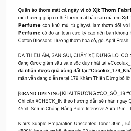
Quần áo thơm mát cả ngày vì có 𝗫𝗶̣𝘁 𝗧𝗵𝗼̛𝗺 𝗙𝗮𝗯𝗿𝗶𝗰 𝗣
mùi hương giúp cơ thể thơm mát bảo sao mà em 𝗫𝗶̣𝘁
𝗣𝗲𝗿𝗳𝘂𝗺𝗲 còn khử mùi tủ giàyvà làm thơm đối vớ
𝗣𝗲𝗿𝗳𝘂𝗺𝗲 có độ an toàn cực kỳ cao nên bạn khôn
Cotton Blossom: Hương thơm hoa cỏ, gỗ. April Fresh
DA THIẾU ẨM, SẦN SÙI, CHẢY XỆ ĐỪNG LO, CÓ 𝐌𝐚̣̆𝐭 𝐧𝐚̣ 𝐃
đang được giảm sâu sale sốc duy nhất tại #Cocolu
đã nhận được quà xông đất tại #Cocolux_179_Khâ
mắn vẫn đang diễn ra tại 179 Khâm Thiên Đừng bỏ lỡ 
[𝐆𝐑𝐀𝐍𝐃 𝐎𝐏𝐄𝐍𝐈𝐍𝐆] KHAI TRƯƠNG #CƠ_SỞ_19
Chỉ cần #CHECK_IN theo hướng dẫn sẽ nhận ngay Q
45ml. Serum Chống Nắng Biore Intensive Aura 15ml. 
Klairs Supple Preparation Unscented Toner 30ml,