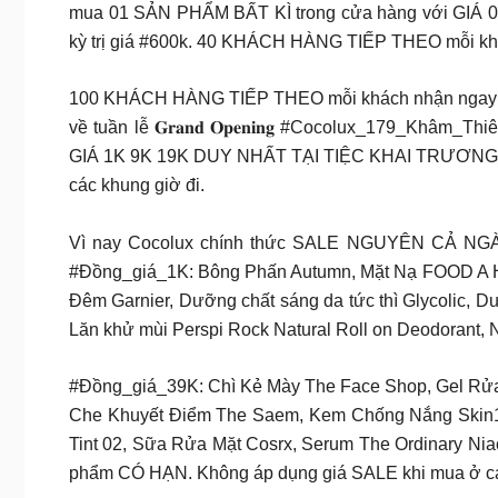
mua 01 SẢN PHẨM BẤT KÌ trong cửa hàng với GIÁ 0
kỳ trị giá #600k. 40 KHÁCH HÀNG TIẾP THEO mỗi khác
100 KHÁCH HÀNG TIẾP THEO mỗi khách nhận ngay 01 N
về tuần lễ 𝐆𝐫𝐚𝐧𝐝 𝐎𝐩𝐞𝐧𝐢𝐧𝐠 #Cocolux_179
GIÁ 1K 9K 19K DUY NHẤT TẠI TIỆC KHAI TRƯƠNG CƠ
các khung giờ đi.
Vì nay Cocolux chính thức SALE NGUYÊN CẢ NGÀY. Rả
#Đồng_giá_1K: Bông Phấn Autumn, Mặt Nạ FOOD A HOL
Đêm Garnier, Dưỡng chất sáng da tức thì Glycolic,
Lăn khử mùi Perspi Rock Natural Roll on Deodorant, 
#Đồng_giá_39K: Chì Kẻ Mày The Face Shop, Gel Rửa
Che Khuyết Điểm The Saem, Kem Chống Nắng Skin10
Tint 02, Sữa Rửa Mặt Cosrx, Serum The Ordinary Nia
phẩm CÓ HẠN. Không áp dụng giá SALE khi mua ở các