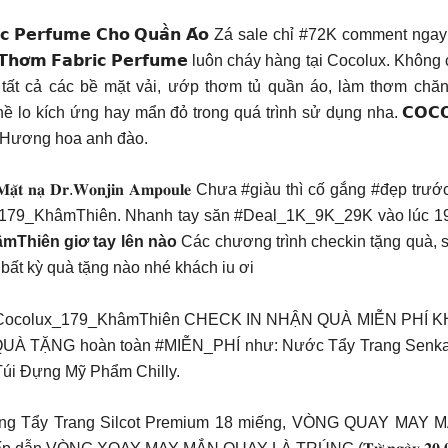
𝗲𝗿𝗳𝘂𝗺𝗲 𝗖𝗵𝗼 𝗤𝘂𝗮̂̀𝗻 𝗔́𝗼
Zá sale chỉ #72K comment ngay để 
 𝗧𝗵𝗼̛𝗺 𝗙𝗮𝗯𝗿𝗶𝗰 𝗣𝗲𝗿𝗳𝘂𝗺𝗲 luôn cháy hàng tại Cocolux. Khô
i tất cả các bề mặt vải, ướp thơm tủ quần áo, làm thơm chăn 
g hề lo kích ứng hay mẩn đỏ trong quá trình sử dụng nha. 𝗖
: Hương hoa anh đào.
𝐫.𝐖𝐨𝐧𝐣𝐢𝐧 𝐀𝐦𝐩𝐨𝐮𝐥𝐞
Chưa #giàu thì cố gắng #đẹp trướ
x_179_KhâmThiên. Nhanh tay săn #Deal_1K_9K_29K vào lúc 19
mThiên giơ tay lên nào
Các chương trình checkin tặng quà, 
bất kỳ quà tặng nào nhé khách iu ơi
 #Cocolux_179_KhâmThiên CHECK IN NHẬN QUÀ MIỄN PHÍ KHÔNG CẦ
UÀ TẶNG hoàn toàn #MIỄN_PHÍ như: Nước Tẩy Trang Senka 6
Túi Đựng Mỹ Phẩm Chilly.
 Bông Tẩy Trang Silcot Premium 18 miếng, VÒNG QUAY MAY 