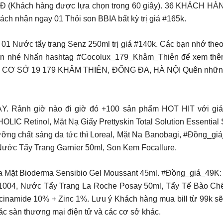
Đ (Khách hàng được lựa chọn trong 60 giây). 36 KHÁCH H
h nhận ngay 01 Thỏi son BBIA bất kỳ trị giá #165k.
ước tẩy trang Senz 250ml trị giá #140k. Các bạn nhớ theo dõ
_Khâm_Thiên nhé Nhấn hashtag #Cocolux_179_Khâm_Thiên để xem
 SỞ 19 179 KHÂM THIÊN, ĐỐNG ĐA, HÀ NỘI Quên những ngà
nh giờ nào đi giờ đó +100 sản phẩm HOT HIT với giá cực hời
IC Retinol, Mặt Nạ Giấy Prettyskin Total Solution Essenti
 Dưỡng chất sáng da tức thì Loreal, Mặt Nạ Banobagi, #Đồng_
Nước Tẩy Trang Garnier 50ml, Son Kem Focallure.
 Mặt Bioderma Sensibio Gel Moussant 45ml. #Đồng_giá_49K: 
04, Nước Tẩy Trang La Roche Posay 50ml, Tẩy Tế Bào Chết
cinamide 10% + Zinc 1%. Lưu ý Khách hàng mua bill từ 99k s
 sàn thương mại điện tử và các cơ sở khác.