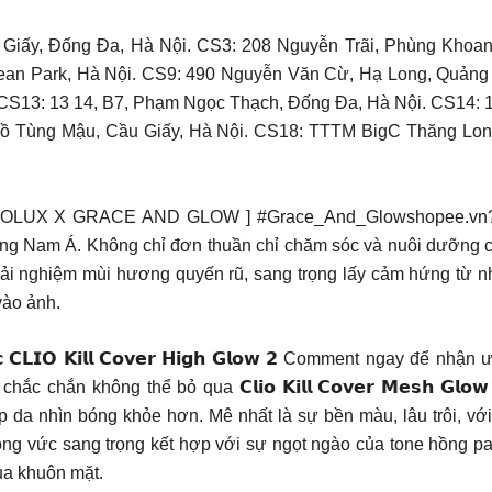
iấy, Đống Đa, Hà Nội. CS3: 208 Nguyễn Trãi, Phùng Khoang
ean Park, Hà Nội. CS9: 490 Nguyễn Văn Cừ, Hạ Long, Quảng
 CS13: 13 14, B7, Phạm Ngọc Thạch, Đống Đa, Hà Nội. CS14:
ồ Tùng Mậu, Cầu Giấy, Hà Nội. CS18: TTTM BigC Thăng Long
OLUX X GRACE AND GLOW ]
#Grace_And_Glow
shopee.v
ch tại Đông Nam Á. Không chỉ đơn thuần chỉ chăm sóc và nuôi dưỡn
ải nghiệm mùi hương quyến rũ, sang trọng lấy cảm hứng từ 
vào ảnh.
𝗖𝗟𝗜𝗢 𝗞𝗶𝗹𝗹 𝗖𝗼𝘃𝗲𝗿 𝗛𝗶𝗴𝗵 𝗚𝗹𝗼𝘄 𝟮 Comment ngay để
hông thể bỏ qua 𝗖𝗹𝗶𝗼 𝗞𝗶𝗹𝗹 𝗖𝗼𝘃𝗲𝗿 𝗠𝗲𝘀𝗵 𝗚𝗹𝗼𝘄 𝗖𝘂𝘀𝗵
giúp da nhìn bóng khỏe hơn. Mê nhất là sự bền màu, lâu trôi, v
uông vức sang trọng kết hợp với sự ngọt ngào của tone hồng p
ủa khuôn mặt.