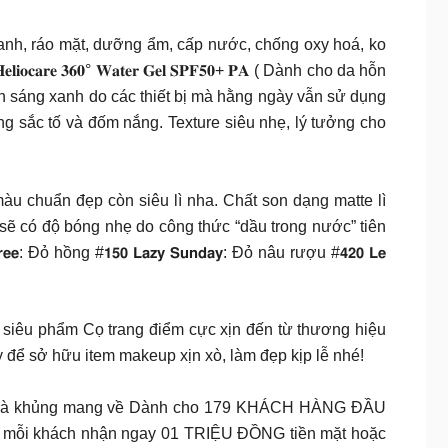
thấm nhanh, ráo mặt, dưỡng ẩm, cấp nước, chống oxy hoá, ko
𝐫𝐞 𝟑𝟔𝟎° 𝐖𝐚𝐭𝐞𝐫 𝐆𝐞𝐥 𝐒𝐏𝐅𝟓𝟎+ 𝐏𝐀 ( Dành cho da hỗn
 ánh sáng xanh do các thiết bị mà hằng ngày vẫn sử dụng
g sắc tố và đốm nắng. Texture siêu nhẹ, lý tưởng cho
n môi đã lên màu chuẩn đẹp còn siêu lì nha. Chất son dạng matte lì
ẽ có độ bóng nhẹ do công thức “dầu trong nước” tiên
𝗲: Đỏ hồng #𝟭𝟱𝟬 𝗟𝗮𝘇𝘆 𝗦𝘂𝗻𝗱𝗮𝘆: Đỏ nâu rượu #𝟰𝟮𝟬 𝗟𝗲
siêu phẩm Cọ trang điểm cực xịn đến từ thương hiệu
để sở hữu item makeup xịn xò, làm đẹp kịp lễ nhé!
gay quà khủng mang về Dành cho 179 KHÁCH HÀNG ĐẦU
 ĐẦU TIÊN mỗi khách nhận ngay 01 TRIỆU ĐỒNG tiền mặt hoặc