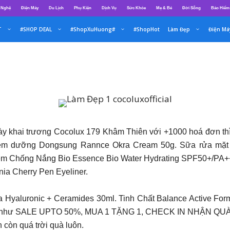
 Nghệ
Điện Máy
Du Lịch
Phụ Kiện
Dịch Vụ
Sức Khỏe
Mẹ & Bé
Đời Sống
Bảo Hiểm
T
#SHOP DEAL
#ShopXuHuong#
#ShopHot
Làm Đẹp
Điện Má
y khai trương Cocolux 179 Khâm Thiên với +1000 hoá đơn t
k: Kem dưỡng Dongsung Rannce Okra Cream 50g. Sữa rửa mặt
Kem Chống Nắng Bio Essence Bio Water Hydrating SPF50+/PA++ 
nia Cherry Pen Eyeliner.
la Hyaluronic + Ceramides 30ml. Tinh Chất Balance Active For
iên như SALE UPTO 50%, MUA 1 TẶNG 1, CHECK IN NHẬN QUÀ,
 còn quá trời quà luôn.