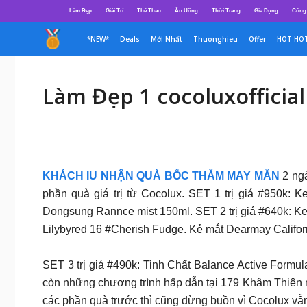
Chuyển
Làm Đẹp
Giải Trí
Thể Thao
Ăn Uống
Thời Trang
Gia Dụng
Công
đến
nội
*NEW*
Deals
Mới Nhất
Thuonghieu
Offer
HOT HO
dung
Làm Đẹp 1 cocoluxofficial
KHÁCH IU NHẬN QUÀ BỐC THĂM MAY MẮN
2 ngà
phần quà giá trị từ Cocolux. SET 1 trị giá #950
Dongsung Rannce mist 150ml. SET 2 trị giá #640k: 
Lilybyred 16 #Cherish Fudge. Kẻ mắt Dearmay Califor
SET 3 trị giá #490k: Tinh Chất Balance Active Formu
còn những chương trình hấp dẫn tại 179 Khâm Th
các phần quà trước thì cũng đừng buồn vì Cocolux vẫn