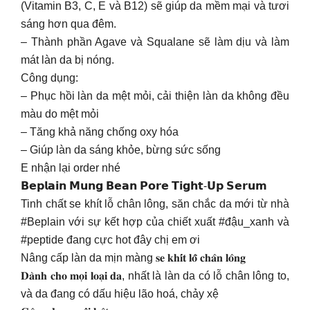
(Vitamin B3, C, E và B12) sẽ giúp da mềm mại và tươi
sáng hơn qua đêm.
– Thành phần Agave và Squalane sẽ làm dịu và làm
mát làn da bị nóng.
Công dụng:
– Phục hồi làn da mệt mỏi, cải thiện làn da không đều
màu do mệt mỏi
– Tăng khả năng chống oxy hóa
– Giúp làn da sáng khỏe, bừng sức sống
E nhận lại order nhé
𝗕𝗲𝗽𝗹𝗮𝗶𝗻 𝗠𝘂𝗻𝗴 𝗕𝗲𝗮𝗻 𝗣𝗼𝗿𝗲 𝗧𝗶𝗴𝗵𝘁-𝗨𝗽 𝗦𝗲𝗿𝘂𝗺
Tinh chất se khít lỗ chân lông, săn chắc da mới từ nhà
#Beplain với sự kết hợp của chiết xuất #đậu_xanh và
#peptide đang cực hot đây chị em ơi
Nâng cấp làn da mịn màng 𝐬𝐞 𝐤𝐡𝐢́𝐭 𝐥𝐨̂̃ 𝐜𝐡𝐚̂𝐧 𝐥𝐨̂𝐧𝐠
𝐃𝐚̀𝐧𝐡 𝐜𝐡𝐨 𝐦𝐨̣𝐢 𝐥𝐨𝐚̣𝐢 𝐝𝐚, nhất là làn da có lỗ chân lông to,
và da đang có dấu hiệu lão hoá, chảy xệ