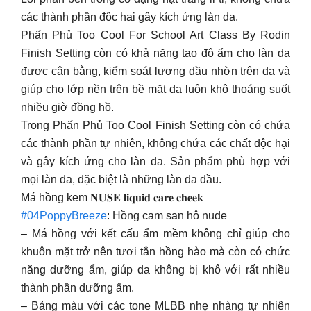
các thành phần độc hại gây kích ứng làn da.
Phấn Phủ Too Cool For School Art Class By Rodin
Finish Setting còn có khả năng tạo độ ẩm cho làn da
được cân bằng, kiểm soát lượng dầu nhờn trên da và
giúp cho lớp nền trên bề mặt da luôn khô thoáng suốt
nhiều giờ đồng hồ.
Trong Phấn Phủ Too Cool Finish Setting còn có chứa
các thành phần tự nhiên, không chứa các chất độc hại
và gây kích ứng cho làn da. Sản phẩm phù hợp với
mọi làn da, đặc biệt là những làn da dầu.
Má hồng kem 𝐍𝐔𝐒𝐄 𝐥𝐢𝐪𝐮𝐢𝐝 𝐜𝐚𝐫𝐞 𝐜𝐡𝐞𝐞𝐤
#04PoppyBreeze
: Hồng cam san hô nude
– Má hồng với kết cấu ẩm mềm không chỉ giúp cho
khuôn mặt trở nên tươi tắn hồng hào mà còn có chức
năng dưỡng ẩm, giúp da không bị khô với rất nhiều
thành phần dưỡng ẩm.
– Bảng màu với các tone MLBB nhẹ nhàng tự nhiên