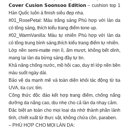
𝗖𝗼𝘃𝗲𝗿 𝗖𝘂𝘀𝗶𝗼𝗻 𝗦𝗼𝗼𝗻𝘀𝗼𝗼 𝗘𝗱𝗶𝘁𝗶𝗼𝗻 – cushion top 1
Hàn Quốc luôn á finish siêu đẹp nha.
#01_RosePetal: Màu trắng sáng Phù hợp với làn da
có tông sáng, thích kiểu trang điểm tone up.
#02_WarmVanilla: Màu tự nhiên Phù hợp với làn da
có tông trung bình sáng,thích kiểu trang điểm tự nhiên.
Lớp nền semi-matte mịn lì, ẩm mượt, không bết dính,
mang lại làn da bừng sáng đầy tự tin.
Khả năng chống nước, mồ hôi cao, duy trì lớp nền bền
màu suốt ngày dài.
Bảo vệ da mạnh mẽ và toàn diện khỏi tác động từ tia
UVA, tia cực tím.
Công thức độc đáo kết hợp trang điểm, chống nắng
dưỡng da nâng cao, dịu nhẹ cho cả làn da nhạy cảm.
Đặc biệt an toàn cho mọi loại da nhờ thành phần lành
tính, chiết xuất từ thực vật, không chứa cồn, paraben.
– PHÙ HỢP CHO MỌI LÀN DA: