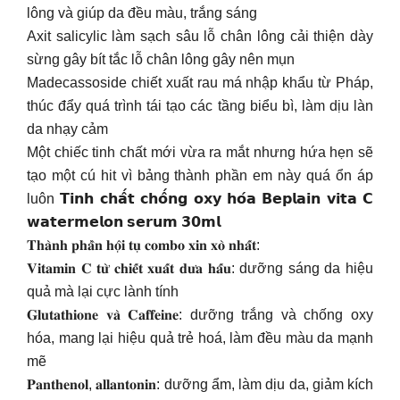
lông và giúp da đều màu, trắng sáng
Axit salicylic làm sạch sâu lỗ chân lông cải thiện dày
sừng gây bít tắc lỗ chân lông gây nên mụn
Madecassoside chiết xuất rau má nhập khẩu từ Pháp,
thúc đẩy quá trình tái tạo các tầng biểu bì, làm dịu làn
da nhạy cảm
Một chiếc tinh chất mới vừa ra mắt nhưng hứa hẹn sẽ
tạo một cú hit vì bảng thành phần em này quá ổn áp
luôn 𝗧𝗶𝗻𝗵 𝗰𝗵𝗮̂́𝘁 𝗰𝗵𝗼̂́𝗻𝗴 𝗼𝘅𝘆 𝗵𝗼́𝗮 𝗕𝗲𝗽𝗹𝗮𝗶𝗻 𝘃𝗶𝘁𝗮 𝗖
𝘄𝗮𝘁𝗲𝗿𝗺𝗲𝗹𝗼𝗻 𝘀𝗲𝗿𝘂𝗺 𝟯𝟬𝗺𝗹
𝐓𝐡𝐚̀𝐧𝐡 𝐩𝐡𝐚̂̀𝐧 𝐡𝐨̣̂𝐢 𝐭𝐮̣ 𝐜𝐨𝐦𝐛𝐨 𝐱𝐢𝐧 𝐱𝐨̀ 𝐧𝐡𝐚̂́𝐭:
𝐕𝐢𝐭𝐚𝐦𝐢𝐧 𝐂 𝐭𝐮̛̀ 𝐜𝐡𝐢𝐞̂́𝐭 𝐱𝐮𝐚̂́𝐭 𝐝𝐮̛𝐚 𝐡𝐚̂́𝐮: dưỡng sáng da hiệu
quả mà lại cực lành tính
𝐆𝐥𝐮𝐭𝐚𝐭𝐡𝐢𝐨𝐧𝐞 𝐯𝐚̀ 𝐂𝐚𝐟𝐟𝐞𝐢𝐧𝐞: dưỡng trắng và chống oxy
hóa, mang lại hiệu quả trẻ hoá, làm đều màu da mạnh
mẽ
𝐏𝐚𝐧𝐭𝐡𝐞𝐧𝐨𝐥, 𝐚𝐥𝐥𝐚𝐧𝐭𝐨𝐧𝐢𝐧: dưỡng ẩm, làm dịu da, giảm kích