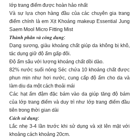
lớp trang điểm được hoàn hảo nhất
Và sự lựa chọn hàng đầu của các chuyên gia trang
điểm chính là em Xịt Khoáng makeup Essential Jung
Saem Mool Micro Fitting Mist
𝑻𝒉𝒂̀𝒏𝒉 𝒑𝒉𝒂̂̀𝒏 𝒗𝒂̀ 𝒄𝒐̂𝒏𝒈 𝒅𝒖̣𝒏𝒈:
Dạng sương, giàu khoáng chất giúp da không bị khô,
tác dụng giữ độ ẩm gấp đôi.
Độ ẩm sâu với lượng khoáng chất dồi dào.
82% nước suối nóng Séc chứa 10 khoáng chất được
phun mịn như hơi nước, cung cấp độ ẩm cho da và
làm dịu da một cách thoải mái
Các hạt ẩm đậm đặc bám vào da giúp tăng độ bám
của lớp trang điểm và duy trì như lớp trang điểm đầu
tiên trong thời gian dài
𝑪𝒂́𝒄𝒉 𝒔𝒖̛̉ 𝒅𝒖̣𝒏𝒈:
Lắc nhẹ 3-4 lần trước khi sử dụng và xịt lên mặt với
khoảng cách khoảng 20cm.