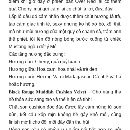
điểm khi giờ đây ở phiên bản Over Red lại có thêm
quả Cherry, mùi gợi cảm lại có chút lả lơi, đưa đẩy!
Lấp ló đâu đó cảm nhận được thêm chút hương lá trà,
tạo cảm giác tinh tế, sexy nhưng ko hề xô bồ, xôi thịt,
mà như mùi hương của một quý cô chanh sả, trâm anh
thế phiệt, tối lên đồ nóng bỏng bước xuống từ chiếc
Mustang ngầu đét ý Mê
Các tầng hương đặc trưng:
Hương đầu: Cherry, quả quýt xanh
Hương giữa: Hoa cam, hoa nhài và trà đen
Hương cuối: Hương Va ni Madagascar, Cà phê và Lá
hoắc hương.
𝐁𝐥𝐚𝐜𝐤 𝐑𝐨𝐮𝐠𝐞 𝐌𝐮𝐝𝐝𝐢𝐬𝐡 𝐂𝐮𝐬𝐡𝐢𝐨𝐧 𝐕𝐞𝐥𝐯𝐞𝐭 – Cho nàng tha
hồ thỏa sức sáng tạo và thể hiện cá tính!
Chất son cushion độc đáo được lấy cảm hứng từ son
bùn, kết cấu xốp mịn không hề gây khô môi, cùng
finish mờ lì cho đôi môi đầy đặn thu hút
Dòng son này có nhiều ưu điểm nổi bật hơn so với