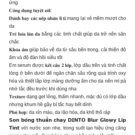
ứng
𝐂𝐨̂𝐧𝐠 𝐝𝐮̣𝐧𝐠 𝐭𝐮𝐲𝐞̣̂𝐭 𝐳𝐨̛̀𝐢:
𝐃𝐚́𝐧𝐡 𝐛𝐚𝐲 𝐜𝐚́𝐜 𝐧𝐞̂́𝐩 𝐧𝐡𝐚̆𝐧 𝐥𝐢 𝐭𝐢 mang lại vẻ mềm mượt cho
da
𝐓𝐫𝐞̉ 𝐡𝐨́𝐚 𝐥𝐚̀𝐧 𝐝𝐚 bằng các tinh chất giúp da trở nên săn
chắc
𝐊𝐡𝐨́𝐚 𝐚̂̉𝐦 giúp bảo vệ da từ sâu bên trong, cải thiện độ
ẩm và độ đàn hồi siêu tốt
Em serum được 𝐤𝐞̂́𝐭 𝐜𝐚̂́𝐮 𝟐 𝐥𝐨̛́𝐩, lớp dầu trên và tinh chất
lỏng ở bên dưới để ngăn chặn sâu rộng quá trình oxy
hóa và thiết lập lớp màng dưỡng ẩm cho da nên mí pà
nhớ lắc đều trước khi dùng nha
𝐓𝐞𝐱𝐭𝐮𝐫𝐞 dạng gel lỏng, thấm nhanh, mặc dù có lớp dầu
nhưng khum hề gây bí tắc hay bết dính
𝐏𝐡𝐮̀ 𝐡𝐨̛̣𝐩: da xỉn màu, da lão hóa, da khô thô ráp
𝗦𝗼𝗻 𝗯𝗼́𝗻𝗴 𝘁𝗵𝘂𝗮̂̀𝗻 𝗰𝗵𝗮𝘆 𝗗𝗜𝗡𝗧𝗢 𝗕𝗹𝘂𝗿 𝗚𝗹𝗼𝘄𝘆 𝗟𝗶𝗽
𝗧𝗶𝗻𝘁 với nước son nhẹ, trong suốt tạo hiệu ứng căng