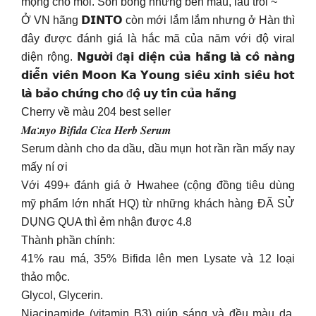
mọng cho môi. Son bóng nhưng bền màu, lâu trôi ~
Ở VN hãng 𝗗𝗜𝗡𝗧𝗢 còn mới lắm lắm nhưng ở Hàn thì
đây được đánh giá là hắc mã của năm với độ viral
diện rộng. 𝗡𝗴𝘂̛𝗼̛̀𝗶 đ𝗮̣𝗶 𝗱𝗶𝗲̣̂𝗻 𝗰𝘂̉𝗮 𝗵𝗮̃𝗻𝗴 𝗹𝗮̀ 𝗰𝗼̂ 𝗻𝗮̀𝗻𝗴
𝗱𝗶𝗲̂̃𝗻 𝘃𝗶𝗲̂𝗻 𝗠𝗼𝗼𝗻 𝗞𝗮 𝗬𝗼𝘂𝗻𝗴 𝘀𝗶𝗲̂𝘂 𝘅𝗶𝗻𝗵 𝘀𝗶𝗲̂𝘂 𝗵𝗼𝘁
𝗹𝗮̀ 𝗯𝗮̉𝗼 𝗰𝗵𝘂̛́𝗻𝗴 𝗰𝗵𝗼 đ𝗼̣̂ 𝘂𝘆 𝘁𝗶́𝗻 𝗰𝘂̉𝗮 𝗵𝗮̃𝗻𝗴
Cherry về màu 204 best seller
𝑴𝒂:𝒏𝒚𝒐 𝑩𝒊𝒇𝒊𝒅𝒂 𝑪𝒊𝒄𝒂 𝑯𝒆𝒓𝒃 𝑺𝒆𝒓𝒖𝒎
Serum dành cho da dầu, dầu mụn hot rần rần mấy nay
mấy ní ơi
Với 499+ đánh giá ở Hwahee (cộng đồng tiêu dùng
mỹ phẩm lớn nhất HQ) từ những khách hàng ĐÃ SỬ
DỤNG QUA thì ẻm nhận được 4.8
Thành phần chính:
41% rau má, 35% Bifida lên men Lysate và 12 loại
thảo mộc.
Glycol, Glycerin.
Niacinamide (vitamin B3) giúp sáng và đều màu da,