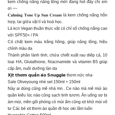
kem chống nắng nâng tông mới đang hot đây chị em
ơi ~~
𝐂𝐚𝐥𝐦𝐢𝐧𝐠 𝐓𝐨𝐧𝐞 𝐔𝐩 𝐒𝐮𝐧 𝐂𝐫𝐞𝐚𝐦 là kem chống nắng hỗn
hợp, lai giữa vật lí và hoá học.
Là kcn Vegan thuần thực vật có chỉ số chống nắng cao
với SPF50+ / PA
Có chất kem màu trắng hồng, giúp nâng tông, hiệu
chỉnh màu da
Thành phần lành tính, chứa chiết xuất rau diếp cá, 10
loại HA, Glutathione, Niacinamide và vitamin B5 giúp
cấp ẩm, nuôi dưỡng làn da
𝗫𝗶̣𝘁 𝘁𝗵𝗼̛𝗺 𝗾𝘂𝗮̂̀𝗻 𝗮́𝗼 𝗦𝗻𝘂𝗴𝗴𝗹𝗲 thơm nức nha
Sale Oliveyoung nhé set 150ml + 150ml
Này ai dùng cũng mê nhá mn . Ce nào mà mê mùi áo
quần kiểu lúc nào cũng sạch tinh tươm. Ăn uống sợ bị
ám mùi, mền gối phòng có mùi ẩm cũng xịt khử mùi vô
tư Các bé xịt thơm áo quần đi học oki lắm luôn