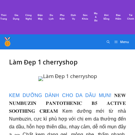
Chuyển
đến
Mẹ
Thời
Gia
Công
Điện
Du
Phụ
Dịch
Sức
Đời
Bảo
Tài
nội
&
Trang
Dụng
Nghệ
Máy
Lịch
Kiện
Vụ
Khỏe
Sống
Hiểm
Chính
Bé
dung
Menu
Làm Đẹp 1 cherryshop
KEM DƯỠNG DÀNH CHO DA DẦU MỤN!
𝐍𝐄𝐖
𝐍𝐔𝐌𝐁𝐔𝐙𝐈𝐍 𝐏𝐀𝐍𝐓𝐎𝐓𝐇𝐄𝐍𝐈𝐂 𝐁𝟓 𝐀𝐂𝐓𝐈𝐕𝐄
𝐒𝐎𝐎𝐓𝐇𝐈𝐍𝐆 𝐂𝐑𝐄𝐀𝐌 Kem dưỡng mới từ nhà
Numbuzin, cực kì phù hợp với chị em da thường đến
da dầu, hỗn hợp thiên dầu, nhạy cảm, dễ nổi mụn đây
ạ ~~ Chất kem dạng gel, mỏng nhẹ, thấm nhanh,