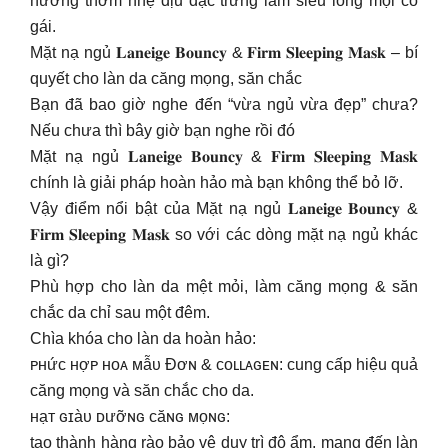
hương thơm nhẹ dịu đặc trưng làm siêu lòng mọi cô
gái.
Mặt nạ ngủ 𝐋𝐚𝐧𝐞𝐢𝐠𝐞 𝐁𝐨𝐮𝐧𝐜𝐲 & 𝐅𝐢𝐫𝐦 𝐒𝐥𝐞𝐞𝐩𝐢𝐧𝐠 𝐌𝐚𝐬𝐤 – bí
quyết cho làn da căng mọng, săn chắc
Bạn đã bao giờ nghe đến “vừa ngủ vừa đẹp” chưa?
Nếu chưa thì bây giờ bạn nghe rồi đó
Mặt nạ ngủ 𝐋𝐚𝐧𝐞𝐢𝐠𝐞 𝐁𝐨𝐮𝐧𝐜𝐲 & 𝐅𝐢𝐫𝐦 𝐒𝐥𝐞𝐞𝐩𝐢𝐧𝐠 𝐌𝐚𝐬𝐤
chính là giải pháp hoàn hảo mà bạn không thể bỏ lỡ.
Vậy điểm nổi bật của Mặt nạ ngủ 𝐋𝐚𝐧𝐞𝐢𝐠𝐞 𝐁𝐨𝐮𝐧𝐜𝐲 &
𝐅𝐢𝐫𝐦 𝐒𝐥𝐞𝐞𝐩𝐢𝐧𝐠 𝐌𝐚𝐬𝐤 so với các dòng mặt nạ ngủ khác
là gì?
Phù hợp cho làn da mệt mỏi, làm căng mọng & săn
chắc da chỉ sau một đêm.
Chìa khóa cho làn da hoàn hảo:
ᴘʜứᴄ ʜợᴘ ʜᴏᴀ ᴍẫᴜ Đơɴ & ᴄᴏʟʟᴀɢᴇɴ: cung cấp hiệu quả
căng mọng và săn chắc cho da.
ʜạᴛ ɢɪàᴜ ᴅưỡɴɢ ᴄăɴɢ ᴍọɴɢ:
tạo thành hàng rào bảo vệ duy trì độ ẩm, mang đến làn