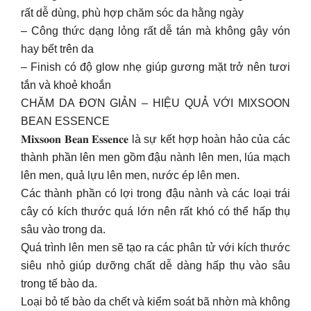
rất dễ dùng, phù hợp chăm sóc da hằng ngày
– Công thức dạng lỏng rất dễ tán mà không gây vón
hay bết trên da
– Finish có độ glow nhẹ giúp gương mặt trở nên tươi
tắn và khoẻ khoắn
CHĂM DA ĐƠN GIẢN – HIỆU QUẢ VỚI MIXSOON
BEAN ESSENCE
𝐌𝐢𝐱𝐬𝐨𝐨𝐧 𝐁𝐞𝐚𝐧 𝐄𝐬𝐬𝐞𝐧𝐜𝐞 là sự kết hợp hoàn hảo của các
thành phần lên men gồm đậu nành lên men, lúa mạch
lên men, quả lựu lên men, nước ép lên men.
Các thành phần có lợi trong đậu nành và các loại trái
cây có kích thước quá lớn nên rất khó có thể hấp thụ
sâu vào trong da.
Quá trình lên men sẽ tạo ra các phân tử với kích thước
siêu nhỏ giúp dưỡng chất dễ dàng hấp thụ vào sâu
trong tế bào da.
Loại bỏ tế bào da chết và kiểm soát bã nhờn mà không