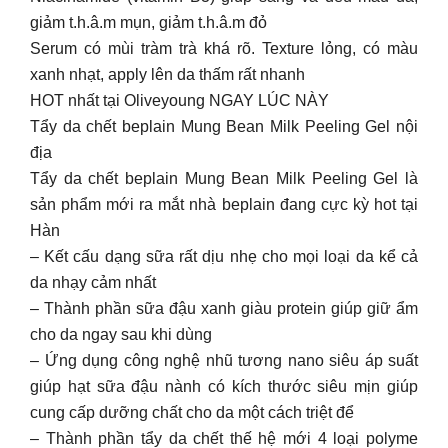
giảm t.h.â.m mụn, giảm t.h.â.m đỏ
Serum có mùi tràm trà khá rõ. Texture lỏng, có màu
xanh nhạt, apply lên da thấm rất nhanh
HOT nhất tại Oliveyoung NGAY LÚC NÀY
Tẩy da chết beplain Mung Bean Milk Peeling Gel nội
địa
Tẩy da chết beplain Mung Bean Milk Peeling Gel là
sản phẩm mới ra mắt nhà beplain đang cực kỳ hot tại
Hàn
– Kết cấu dạng sữa rất dịu nhẹ cho mọi loại da kể cả
da nhạy cảm nhất
– Thành phần sữa đậu xanh giàu protein giúp giữ ẩm
cho da ngay sau khi dùng
– Ứng dụng công nghệ nhũ tương nano siêu áp suất
giúp hạt sữa đậu nành có kích thước siêu mịn giúp
cung cấp dưỡng chất cho da một cách triệt để
– Thành phần tẩy da chết thế hệ mới 4 loại polyme