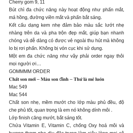
Cherry gom 9, 11
Bút chì đa chức năng này hoạt động như phấn mắt,
má hồng, đường viền mắt và phấn bắt sáng.
Kết cấu dạng kem nhẹ đảm bảo màu sắc lướt nhẹ
nhàng trên da và pha trộn đẹp mắt, giúp bạn nhanh
chóng và dễ dàng có được vẻ ngoài thu hút mà không
lo bị rơi phấn. Không bị vón cục khi sử dụng.
Một em đa chức năng như vậy phải order ngay thôi
mọi người ơi…
GOMMMM ORDER
𝐂𝐡𝐚̂́𝐭 𝐬𝐨𝐧 𝐦𝐨̛́𝐢 – 𝐌𝐚̀𝐮 𝐬𝐨𝐧 đ𝐢̉𝐧𝐡 – 𝐓𝐡𝐮̛̉ 𝐥𝐚̀ 𝐦𝐞̂ 𝐥𝐮𝐨̂𝐧
Mac 549
Mac 544
Chất son nhẹ, mềm mướt cho lớp màu phủ đều, độ
che phủ tốt, quan trọng là em nó không dính môi .
Lớp finish căng mướt, bắt sáng tốt.
Chứa Vitamin E, Vitamin C, chống Oxy hoá môi và