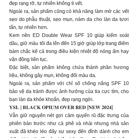
đẹp rạng rỡ, tự nhiên không tì vết.
Ngoài ra, sản phẩm cũng có khả năng làm mờ các vết
sẹo do phẫu thuật, sẹo mụn, nám da cho làn da tươi
tắn, tự nhiên hơn.
Kem nền ED Double Wear SPF 10 giúp kiểm soát
dầu, giữ màu tối đa lên đến 15 giờ giúp lớp trang điểm
bám chắc kể cả trong điều kiện nhiệt độ nóng ẩm hay
vận động liên tục.
Đặc biệt, sản phẩm không chứa thành phần hương
liệu, không gây mụn, không đổi màu da.
Ngoài ra, sản phẩm với chỉ số chống nắng SPF 10
bảo vệ da tránh được ảnh hưởng của tia cực tím, cho
bạn làn da khỏe khoắn, đẹp rạng ngời.
𝐘𝐒𝐋 | 𝐁𝐋𝐀𝐂𝐊 𝐎𝐏𝐈𝐔𝐌 𝐎𝐕𝐄𝐑 𝐑𝐄𝐃 [𝐍𝐄𝐖 𝟐𝟎𝟐𝟒]
Vẫn giữ nguyên nét gợi cảm quyến rũ đặc trưng của
phiên bản trước như cà phê và nhài nhưng nhà sản
xuất đã khéo léo đẩy sự sexy đến đỉnh dành cho em