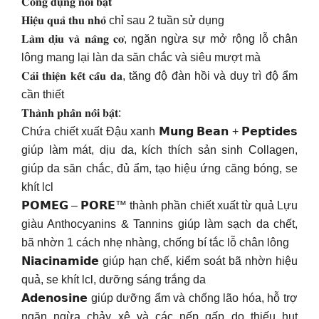
𝐂𝐨̂𝐧𝐠 𝐝𝐮̣𝐧𝐠 𝐧𝐨̂̉𝐢 𝐛𝐚̣̂𝐭
𝐇𝐢𝐞̣̂𝐮 𝐪𝐮𝐚̉ 𝐭𝐡𝐮 𝐧𝐡𝐨̉ chỉ sau 2 tuần sử dụng
𝐋𝐚̀𝐦 𝐝𝐢̣𝐮 𝐯𝐚̀ 𝐧𝐚̂𝐧𝐠 𝐜𝐨̛, ngăn ngừa sự mở rộng lỗ chân
lông mang lại làn da săn chắc và siêu mượt mà
𝐂𝐚̉𝐢 𝐭𝐡𝐢𝐞̣̂𝐧 𝐤𝐞̂́𝐭 𝐜𝐚̂́𝐮 𝐝𝐚, tăng độ đàn hồi và duy trì độ ẩm
cần thiết
𝐓𝐡𝐚̀𝐧𝐡 𝐩𝐡𝐚̂̀𝐧 𝐧𝐨̂̉𝐢 𝐛𝐚̣̂𝐭:
Chứa chiết xuất Đậu xanh 𝗠𝘂𝗻𝗴 𝗕𝗲𝗮𝗻 + 𝗣𝗲𝗽𝘁𝗶𝗱𝗲𝘀
giúp làm mát, dịu da, kích thích sản sinh Collagen,
giúp da săn chắc, đủ ẩm, tạo hiệu ứng căng bóng, se
khít lcl
𝗣𝗢𝗠𝗘𝗚 – 𝗣𝗢𝗥𝗘™ thành phần chiết xuất từ quả Lựu
giàu Anthocyanins & Tannins giúp làm sạch da chết,
bã nhờn 1 cách nhẹ nhàng, chống bí tắc lỗ chân lông
𝗡𝗶𝗮𝗰𝗶𝗻𝗮𝗺𝗶𝗱𝗲 giúp hạn chế, kiểm soát bã nhờn hiệu
quả, se khít lcl, dưỡng sáng trắng da
𝗔𝗱𝗲𝗻𝗼𝘀𝗶𝗻𝗲 giúp dưỡng ẩm và chống lão hóa, hỗ trợ
ngăn ngừa chảy xệ và các nếp gấp do thiếu hụt