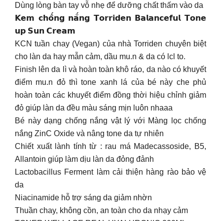
Dùng lòng bàn tay vỗ nhẹ để dưỡng chất thấm vào da
𝗞𝗲𝗺 𝗰𝗵𝗼̂́𝗻𝗴 𝗻𝗮̆́𝗻𝗴 𝗧𝗼𝗿𝗿𝗶𝗱𝗲𝗻 𝗕𝗮𝗹𝗮𝗻𝗰𝗲𝗳𝘂𝗹 𝗧𝗼𝗻𝗲
𝘂𝗽 𝗦𝘂𝗻 𝗖𝗿𝗲𝗮𝗺
KCN tuần chay (Vegan) của nhà Torriden chuyên biệt
cho làn da hay mẫn cảm, dầu mu.n & da có lcl to.
Finish lên da lì và hoàn toàn khô ráo, da nào có khuyết
điểm mu.n đỏ thì tone xanh lá của bé này che phủ
hoàn toàn các khuyết điểm đồng thời hiệu chỉnh giảm
đỏ giúp làn da đều màu sáng mịn luôn nhaaa
Bé này dạng chống nắng vật lý với Màng lọc chống
nắng ZinC Oxide và nâng tone da tự nhiên
Chiết xuất lành tính từ : rau má Madecassoside, B5,
Allantoin giúp làm dịu làn da đỏng đảnh
Lactobacillus Ferment làm cải thiện hàng rào bảo vệ
da
Niacinamide hỗ trợ sáng da giảm nhờn
Thuần chay, không cồn, an toàn cho da nhạy cảm