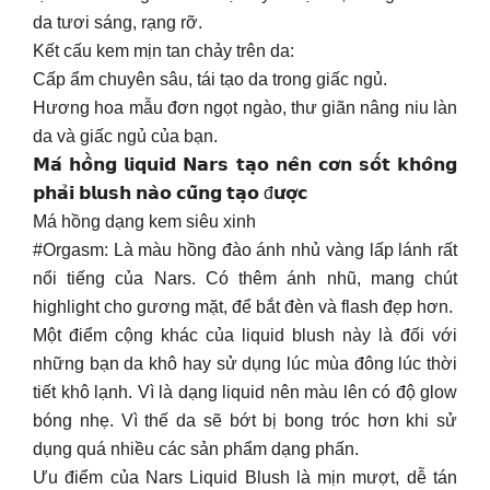
da tươi sáng, rạng rỡ.
Kết cấu kem mịn tan chảy trên da:
Cấp ẩm chuyên sâu, tái tạo da trong giấc ngủ.
Hương hoa mẫu đơn ngọt ngào, thư giãn nâng niu làn
da và giấc ngủ của bạn.
𝗠𝗮́ 𝗵𝗼̂̀𝗻𝗴 𝗹𝗶𝗾𝘂𝗶𝗱 𝗡𝗮𝗿𝘀 𝘁𝗮̣𝗼 𝗻𝗲̂𝗻 𝗰𝗼̛𝗻 𝘀𝗼̂́𝘁 𝗸𝗵𝗼̂𝗻𝗴
𝗽𝗵𝗮̉𝗶 𝗯𝗹𝘂𝘀𝗵 𝗻𝗮̀𝗼 𝗰𝘂̃𝗻𝗴 𝘁𝗮̣𝗼 đ𝘂̛𝗼̛̣𝗰
Má hồng dạng kem siêu xinh
#Orgasm: Là màu hồng đào ánh nhủ vàng lấp lánh rất
nổi tiếng của Nars. Có thêm ánh nhũ, mang chút
highlight cho gương mặt, để bắt đèn và flash đẹp hơn.
Một điểm cộng khác của liquid blush này là đối với
những bạn da khô hay sử dụng lúc mùa đông lúc thời
tiết khô lạnh. Vì là dạng liquid nên màu lên có độ glow
bóng nhẹ. Vì thế da sẽ bớt bị bong tróc hơn khi sử
dụng quá nhiều các sản phẩm dạng phấn.
Ưu điểm của Nars Liquid Blush là mịn mượt, dễ tán