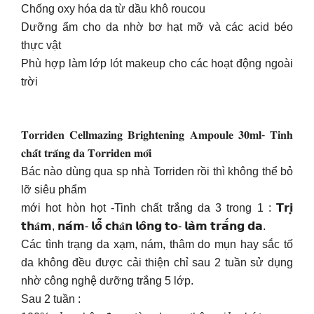
Chống oxy hóa da từ dầu khô roucou
Dưỡng ẩm cho da nhờ bơ hạt mỡ và các acid béo
thực vật
Phù hợp làm lớp lót makeup cho các hoạt động ngoài
trời
𝐓𝐨𝐫𝐫𝐢𝐝𝐞𝐧 𝐂𝐞𝐥𝐥𝐦𝐚𝐳𝐢𝐧𝐠 𝐁𝐫𝐢𝐠𝐡𝐭𝐞𝐧𝐢𝐧𝐠 𝐀𝐦𝐩𝐨𝐮𝐥𝐞 𝟑𝟎𝐦𝐥- 𝐓𝐢𝐧𝐡
𝐜𝐡𝐚̂́𝐭 𝐭𝐫𝐚̆́𝐧𝐠 𝐝𝐚 𝐓𝐨𝐫𝐫𝐢𝐝𝐞𝐧 𝐦𝐨̛́𝐢
Bác nào dùng qua sp nhà Torriden rồi thì không thể bỏ
lỡ siêu phẩm
mới hot hòn họt -Tinh chất trắng da 3 trong 1 : 𝗧𝗿𝗶̣
𝘁𝗵𝐚̂𝗺, 𝗻𝗮́𝗺- 𝗹𝗼̂̃ 𝗰𝗵𝐚̂𝗻 𝗹𝗼̂𝗻𝗴 𝘁𝗼- 𝗹𝗮̀𝗺 𝘁𝗿𝗮̆́𝗻𝗴 𝗱𝗮.
Các tình trạng da xạm, nám, thâm do mụn hay sắc tố
da không đều được cải thiện chỉ sau 2 tuần sử dụng
nhờ công nghệ dưỡng trắng 5 lớp.
Sau 2 tuần :