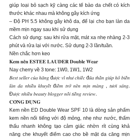
giúp loại bỏ sạch kỹ càng các tế bào da chết có kích
thước khác nhau mà không gây kích ứng
– Độ PH 5.5 không gây khô da, để lại cho bạn làn da
mềm mịn ngay sau khi sử dụng
Cách sử dụng: sau khi rửa mặt, mát xa nhẹ nhàng 2-3
phút và rửa lại với nước. Sử dụng 2-3 lần/tuần.
Nền chắc hơn keo
𝐊𝐞𝐦 𝐧𝐞̂̀𝐧 𝐄𝐒𝐓𝐄𝐄 𝐋𝐀𝐔𝐃𝐄𝐑 𝐃𝐨𝐮𝐛𝐥𝐞 𝐖𝐞𝐚𝐫
Nay cherry về 3 tone: 1W0, 1W1, 1W2
𝐵𝑒𝑠𝑡 𝑠𝑒𝑙𝑙𝑒𝑟 𝑐𝑢̉𝑎 ℎ𝑎̃𝑛𝑔 đ𝑢̛𝑜̛̣𝑐 𝑣𝑖́ 𝑛ℎ𝑢̛ 𝑐ℎ𝑖𝑒̂́𝑐 đ𝑢̃𝑎 𝑡ℎ𝑎̂̀𝑛 𝑔𝑖𝑢́𝑝 ℎ𝑜̂ 𝑏𝑖𝑒̂́𝑛
𝑙𝑎̀𝑛 𝑑𝑎 𝑛ℎ𝑖𝑒̂̀𝑢 𝑘ℎ𝑢𝑦𝑒̂́𝑡 đ𝑖𝑒̂̉𝑚 𝑡𝑟𝑜̛̉ 𝑛𝑒̂𝑛 𝑚𝑖̣𝑛 𝑚𝑎̀𝑛𝑔 , 𝑡𝑢̛𝑜̛𝑖 𝑠𝑎́𝑛𝑔.
Đ𝑢̛𝑜̛̣𝑐 𝑛ℎ𝑖𝑒̂̀𝑢 𝑏𝑒𝑎𝑢𝑡𝑦 𝑏𝑙𝑜𝑔𝑔𝑒𝑟 𝑛𝑜̂̉𝑖 𝑡𝑖𝑒̂́𝑛𝑔 𝑟𝑒𝑣𝑖𝑒𝑤.
𝐂𝐎̂𝐍𝐆 𝐃𝐔̣𝐍𝐆
Kem nền ED Double Wear SPF 10 là dòng sản phẩm
kem nền nổi tiếng với độ mỏng, nhẹ như nước, thẩm
thấu nhanh không tạo cảm giác nhờn rít cùng khả
năng che khuyết điểm cao cho bề mặt da căng mịn