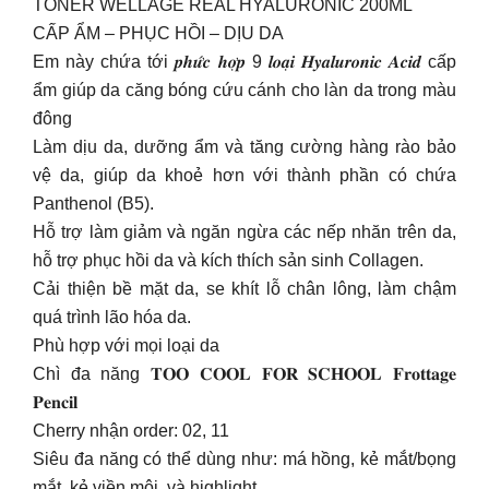
TONER WELLAGE REAL HYALURONIC 200ML
CẤP ẨM – PHỤC HỒI – DỊU DA
Em này chứa tới 𝒑𝒉𝒖̛́𝒄 𝒉𝒐̛̣𝒑 9 𝒍𝒐𝒂̣𝒊 𝑯𝒚𝒂𝒍𝒖𝒓𝒐𝒏𝒊𝒄 𝑨𝒄𝒊𝒅 cấp
ẩm giúp da căng bóng cứu cánh cho làn da trong màu
đông
Làm dịu da, dưỡng ẩm và tăng cường hàng rào bảo
vệ da, giúp da khoẻ hơn với thành phần có chứa
Panthenol (B5).
Hỗ trợ làm giảm và ngăn ngừa các nếp nhăn trên da,
hỗ trợ phục hồi da và kích thích sản sinh Collagen.
Cải thiện bề mặt da, se khít lỗ chân lông, làm chậm
quá trình lão hóa da.
Phù hợp với mọi loại da
Chì đa năng 𝐓𝐎𝐎 𝐂𝐎𝐎𝐋 𝐅𝐎𝐑 𝐒𝐂𝐇𝐎𝐎𝐋 𝐅𝐫𝐨𝐭𝐭𝐚𝐠𝐞
𝐏𝐞𝐧𝐜𝐢𝐥
Cherry nhận order: 02, 11
Siêu đa năng có thể dùng như: má hồng, kẻ mắt/bọng
mắt, kẻ viền môi, và highlight