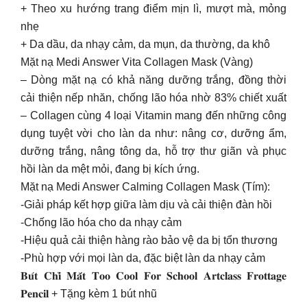
+ Theo xu hướng trang điểm mịn lì, mượt mà, mỏng
nhẹ
+ Da dầu, da nhạy cảm, da mụn, da thường, da khô
Mặt nạ Medi Answer Vita Collagen Mask (Vàng)
– Dòng mặt nạ có khả năng dưỡng trắng, đồng thời
cải thiện nếp nhăn, chống lão hóa nhờ 83% chiết xuất
– Collagen cùng 4 loại Vitamin mang đến những công
dụng tuyệt vời cho làn da như: nâng cơ, dưỡng ẩm,
dưỡng trắng, nâng tông da, hỗ trợ thư giãn và phục
hồi làn da mệt mỏi, đang bị kích ứng.
Mặt nạ Medi Answer Calming Collagen Mask (Tím):
-Giải pháp kết hợp giữa làm dịu và cải thiện đàn hồi
-Chống lão hóa cho da nhạy cảm
-Hiệu quả cải thiện hàng rào bảo vệ da bị tổn thương
-Phù hợp với mọi làn da, đặc biệt làn da nhạy cảm
𝐁𝐮́𝐭 𝐂𝐡𝐢̀ 𝐌𝐚̆́𝐭 𝐓𝐨𝐨 𝐂𝐨𝐨𝐥 𝐅𝐨𝐫 𝐒𝐜𝐡𝐨𝐨𝐥 𝐀𝐫𝐭𝐜𝐥𝐚𝐬𝐬 𝐅𝐫𝐨𝐭𝐭𝐚𝐠𝐞
𝐏𝐞𝐧𝐜𝐢𝐥 + Tặng kèm 1 bút nhũ