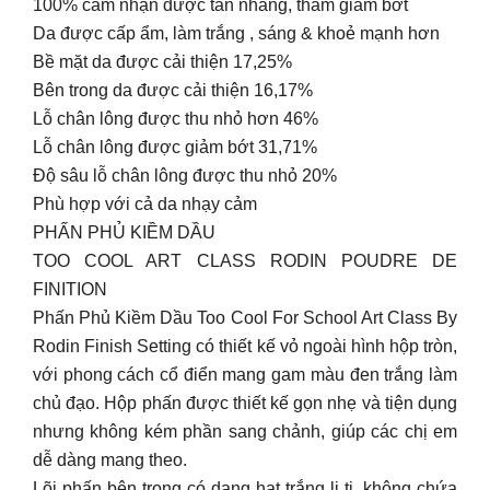
100% cảm nhận được tàn nhang, thâm giảm bớt
Da được cấp ẩm, làm trắng , sáng & khoẻ mạnh hơn
Bề mặt da được cải thiện 17,25%
Bên trong da được cải thiện 16,17%
Lỗ chân lông được thu nhỏ hơn 46%
Lỗ chân lông được giảm bớt 31,71%
Độ sâu lỗ chân lông được thu nhỏ 20%
Phù hợp với cả da nhạy cảm
PHẤN PHỦ KIỀM DẦU
TOO COOL ART CLASS RODIN POUDRE DE
FINITION
Phấn Phủ Kiềm Dầu Too Cool For School Art Class By
Rodin Finish Setting có thiết kế vỏ ngoài hình hộp tròn,
với phong cách cổ điển mang gam màu đen trắng làm
chủ đạo. Hộp phấn được thiết kế gọn nhẹ và tiện dụng
nhưng không kém phần sang chảnh, giúp các chị em
dễ dàng mang theo.
Lõi phấn bên trong có dạng hạt trắng li ti, không chứa