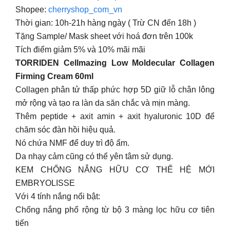
Shopee:
cherryshop_com_vn
Thời gian: 10h-21h hàng ngày ( Trừ CN đến 18h )
Tặng Sample/ Mask sheet với hoá đơn trên 100k
Tích điểm giảm 5% và 10% mãi mãi
TORRIDEN Cellmazing Low Moldecular Collagen
Firming Cream 60ml
Collagen phân tử thấp phức hợp 5D giữ lỗ chân lông
mở rộng và tạo ra làn da săn chắc và mịn màng.
Thêm peptide + axit amin + axit hyaluronic 10D để
chăm sóc đàn hồi hiệu quả.
Nó chứa NMF để duy trì độ ẩm.
Da nhạy cảm cũng có thể yên tâm sử dụng.
KEM CHỐNG NẮNG HỮU CƠ THẾ HỆ MỚI
EMBRYOLISSE
Với 4 tính nắng nổi bật:
Chống nắng phổ rộng từ bộ 3 màng lọc hữu cơ tiên
tiến