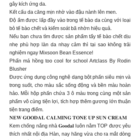
gây kích ứng da.
Kết cấu da căng mịn nhờ vào đậu nành lên men.
Độ ẩm được lấp đầy vào trong tế bào da cùng với loại
bỏ tế bào chết và kiểm soát bã nhờn hiệu quả.
Nếu bạn chưa tìm được sản phẩm tẩy tế bào chết dịu
nhẹ phù hợp làn da nhạy cảm thì tại sao không trải
nghiệm ngay Mixsoon Bean Essence!
Phấn má hồng too cool for school Artclass By Rodin
Blusher
Được ứng dụng công nghệ dạng bột phấn siêu mịn và
trong suốt, cho màu sắc sống động và bền màu hoàn
hảo. Mỗi hộp phấn chứa 3 ô màu trong cùng một sản
phẩm vô cùng tiện lợi, tích hợp thêm gương lớn thuận
tiện trang điểm.
𝐍𝐄𝐖 𝐆𝐎𝐎𝐃𝐀𝐋 𝐂𝐀𝐋𝐌𝐈𝐍𝐆 𝐓𝐎𝐍𝐄 𝐔𝐏 𝐒𝐔𝐍 𝐂𝐑𝐄𝐀𝐌
Kem chống nắng nhà 𝐆𝐨𝐨𝐝𝐚𝐥 luôn nằm TOP được yêu
thích nhất nội địa Hàn, nay hãng vừa cho ra mắt dòng