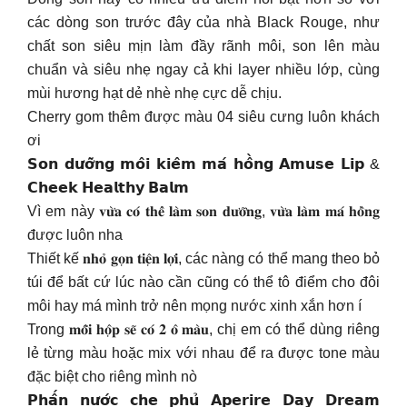
các dòng son trước đây của nhà Black Rouge, như
chất son siêu mịn làm đầy rãnh môi, son lên màu
chuẩn và siêu nhẹ ngay cả khi layer nhiều lớp, cùng
mùi hương hạt dẻ nhè nhẹ cực dễ chịu.
Cherry gom thêm được màu 04 siêu cưng luôn khách
ơi
𝗦𝗼𝗻 𝗱𝘂̛𝗼̛̃𝗻𝗴 𝗺𝗼̂𝗶 𝗸𝗶𝗲̂𝗺 𝗺𝗮́ 𝗵𝗼̂̀𝗻𝗴 𝗔𝗺𝘂𝘀𝗲 𝗟𝗶𝗽 &
𝗖𝗵𝗲𝗲𝗸 𝗛𝗲𝗮𝗹𝘁𝗵𝘆 𝗕𝗮𝗹𝗺
Vì em này 𝐯𝐮̛̀𝐚 𝐜𝐨́ 𝐭𝐡𝐞̂̉ 𝐥𝐚̀𝐦 𝐬𝐨𝐧 𝐝𝐮̛𝐨̛̃𝐧𝐠, 𝐯𝐮̛̀𝐚 𝐥𝐚̀𝐦 𝐦𝐚́ 𝐡𝐨̂̀𝐧𝐠
được luôn nha
Thiết kế 𝐧𝐡𝐨̉ 𝐠𝐨̣𝐧 𝐭𝐢𝐞̣̂𝐧 𝐥𝐨̛̣𝐢, các nàng có thể mang theo bỏ
túi để bất cứ lúc nào cần cũng có thể tô điểm cho đôi
môi hay má mình trở nên mọng nước xinh xắn hơn í
Trong 𝐦𝐨̂̃𝐢 𝐡𝐨̣̂𝐩 𝐬𝐞̃ 𝐜𝐨́ 𝟐 𝐨̂ 𝐦𝐚̀𝐮, chị em có thể dùng riêng
lẻ từng màu hoặc mix với nhau để ra được tone màu
đặc biệt cho riêng mình nò
𝗣𝗵𝗮̂́𝗻 𝗻𝘂̛𝗼̛́𝗰 𝗰𝗵𝗲 𝗽𝗵𝘂̉ 𝗔𝗽𝗲𝗿𝗶𝗿𝗲 𝗗𝗮𝘆 𝗗𝗿𝗲𝗮𝗺