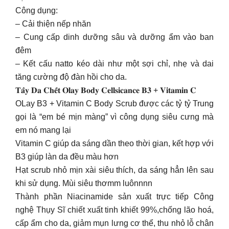
Công dụng:
– Cải thiện nếp nhăn
– Cung cấp dinh dưỡng sâu và dưỡng ẩm vào ban
đêm
– Kết cấu natto kéo dài như một sợi chỉ, nhẹ và dai
tăng cường độ đàn hồi cho da.
𝐓𝐚̂̉𝐲 𝐃𝐚 𝐂𝐡𝐞̂́𝐭 𝐎𝐥𝐚𝐲 𝐁𝐨𝐝𝐲 𝐂𝐞𝐥𝐥𝐬𝐢𝐜𝐚𝐧𝐜𝐞 𝐁𝟑 + 𝐕𝐢𝐭𝐚𝐦𝐢𝐧 𝐂
OLay B3 + Vitamin C Body Scrub được các tỷ tỷ Trung
gọi là “em bé mịn màng” vì công dụng siêu cưng mà
em nó mang lại
Vitamin C giúp da sáng dần theo thời gian, kết hợp với
B3 giúp làn da đều màu hơn
Hạt scrub nhỏ mịn xài siêu thích, da sáng hẳn lên sau
khi sử dụng. Mùi siêu thơmm luônnnn
Thành phần Niacinamide sản xuất trực tiếp Công
nghệ Thụy Sĩ chiết xuất tinh khiết 99%,chống lão hoá,
cấp ẩm cho da, giảm mụn lưng cơ thể, thu nhỏ lỗ chân