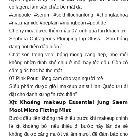
collagen, làm săn chắc bề mặt da
#ampoule #serum #sekhitlochanlong #chonglaohoa
#niacinamide #beplain #mungbean #peptide
Cherry mua được thêm màu 07 xinh quá lun khách ơi
Sephora Outrageous Plumping Lip Gloss – Son bóng
đang hot điên đảo luôn í.
Chất son trong veo, bóng mọng căng đẹp, nhẹ môi
không nhờn dính khó chịu ở môi hay tóc đâu. Còn có
cảm giác bạc hà the mát
07 Pink Pout: Hồng cam đào vạn người mê
Siêu phẩm được giới makeup artist Hàn Quốc ưu ái
đặt cho danh xưng “nước thần”
𝗫𝗶̣𝘁 𝗞𝗵𝗼𝗮́𝗻𝗴 𝗺𝗮𝗸𝗲𝘂𝗽 𝗘𝘀𝘀𝗲𝗻𝘁𝗶𝗮𝗹 𝗝𝘂𝗻𝗴 𝗦𝗮𝗲𝗺
𝗠𝗼𝗼𝗹 𝗠𝗶𝗰𝗿𝗼 𝗙𝗶𝘁𝘁𝗶𝗻𝗴 𝗠𝗶𝘀𝘁
Bước đầu tiên không thể thiếu trước khi makeup chính
là xịt khoáng bởi nếu thiếu đi bước này làn da sẽ
không được căng mướt và ẩm mượt để đảm bảo cho