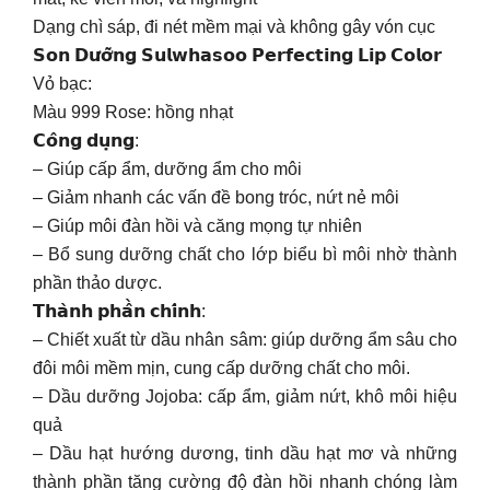
Dạng chì sáp, đi nét mềm mại và không gây vón cục
𝗦𝗼𝗻 𝗗𝘂̛𝗼̛̃𝗻𝗴 𝗦𝘂𝗹𝘄𝗵𝗮𝘀𝗼𝗼 𝗣𝗲𝗿𝗳𝗲𝗰𝘁𝗶𝗻𝗴 𝗟𝗶𝗽 𝗖𝗼𝗹𝗼𝗿
Vỏ bạc:
Màu 999 Rose: hồng nhạt
𝗖𝗼̂𝗻𝗴 𝗱𝘂̣𝗻𝗴:
– Giúp cấp ẩm, dưỡng ẩm cho môi
– Giảm nhanh các vấn đề bong tróc, nứt nẻ môi
– Giúp môi đàn hồi và căng mọng tự nhiên
– Bổ sung dưỡng chất cho lớp biểu bì môi nhờ thành
phần thảo dược.
𝗧𝗵𝗮̀𝗻𝗵 𝗽𝗵𝗮̂̀𝗻 𝗰𝗵𝗶́𝗻𝗵:
– Chiết xuất từ dầu nhân sâm: giúp dưỡng ẩm sâu cho
đôi môi mềm mịn, cung cấp dưỡng chất cho môi.
– Dầu dưỡng Jojoba: cấp ẩm, giảm nứt, khô môi hiệu
quả
– Dầu hạt hướng dương, tinh dầu hạt mơ và những
thành phần tăng cường độ đàn hồi nhanh chóng làm