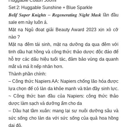
Huggable Cotton 500ml
Set 2: Huggable Sunshine + Blue Sparkle
𝑩𝒆𝒍𝒊𝒇 𝑺𝒖𝒑𝒆𝒓 𝑲𝒏𝒊𝒈𝒉𝒕𝒔 – 𝑹𝒆𝒈𝒆𝒏𝒆𝒓𝒂𝒕𝒊𝒏𝒈 𝑵𝒊𝒈𝒉𝒕 𝑴𝒂𝒔𝒌 lần đầu
sale em này luôn á.
Mặt nạ Ngủ đoạt giải Beauty Award 2023 xịn xò cỡ
nào ?
Mặt nạ đêm tái sinh, mặt nạ dưỡng da qua đêm với
tinh dầu hạt hồng và công thức thảo dược độc đáo để
hỗ trợ các dấu hiệu tuổi tác, đảm bảo vùng da quanh
mắt và má ít nếp nhăn hơn.
Thành phần chính:
– Công thức Napiers AA: Napiers chống lão hóa được
lựa chọn để có làn da khỏe mạnh và tràn đầy sinh lực.
~ Công thức ban đầu của Napiers: công thức thảo
dược làm sạch và dưỡng ẩm cho da
– Dầu hạt tầm xuân: mang lại sự nuôi dưỡng sâu và
sức sống cho làn da với sức sống của quả hoa hồng
dại đỏ.