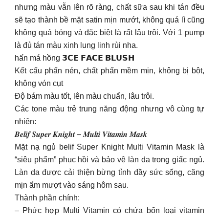
nhưng màu vẫn lên rõ ràng, chất sữa sau khi tán đều
sẽ tạo thành bề mặt satin mịn mướt, không quá lì cũng
không quá bóng và đặc biệt là rất lâu trôi. Với 1 pump
là đủ tán màu xinh lung linh rùi nha.
hấn má hồng 𝟯𝗖𝗘 𝗙𝗔𝗖𝗘 𝗕𝗟𝗨𝗦𝗛
Kết cấu phấn nén, chất phấn mềm mịn, không bị bột,
không vón cụt
Độ bám màu tốt, lên màu chuẩn, lâu trôi.
Các tone màu trẻ trung năng động nhưng vô cùng tự
nhiên:
𝑩𝒆𝒍𝒊𝒇 𝑺𝒖𝒑𝒆𝒓 𝑲𝒏𝒊𝒈𝒉𝒕 – 𝑴𝒖𝒍𝒕𝒊 𝑽𝒊𝒕𝒂𝒎𝒊𝒏 𝑴𝒂𝒔𝒌
Mặt nạ ngủ belif Super Knight Multi Vitamin Mask là
“siêu phẩm” phục hồi và bảo vệ làn da trong giấc ngủ.
Làn da được cải thiện bừng tỉnh đầy sức sống, căng
mịn ẩm mượt vào sáng hôm sau.
Thành phần chính:
– Phức hợp Multi Vitamin có chứa bốn loại vitamin