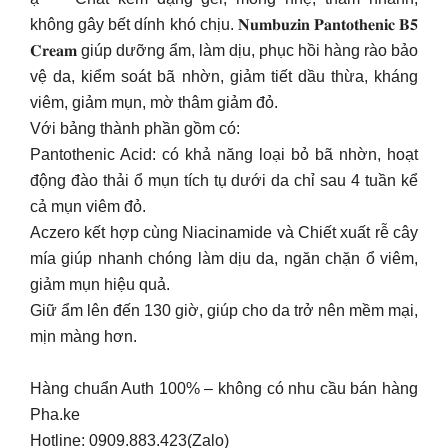
không gây bết dính khó chịu. 𝐍𝐮𝐦𝐛𝐮𝐳𝐢𝐧 𝐏𝐚𝐧𝐭𝐨𝐭𝐡𝐞𝐧𝐢𝐜 𝐁𝟓
𝐂𝐫𝐞𝐚𝐦 giúp dưỡng ẩm, làm dịu, phục hồi hàng rào bảo
vệ da, kiểm soát bã nhờn, giảm tiết dầu thừa, kháng
viêm, giảm mụn, mờ thâm giảm đỏ.
Với bảng thành phần gồm có:
Pantothenic Acid: có khả năng loại bỏ bã nhờn, hoạt
động đào thải ổ mụn tích tụ dưới da chỉ sau 4 tuần kể
cả mụn viêm đỏ.
Aczero kết hợp cùng Niacinamide và Chiết xuất rễ cây
mía giúp nhanh chóng làm dịu da, ngăn chặn ổ viêm,
giảm mụn hiệu quả.
Giữ ẩm lên đến 130 giờ, giúp cho da trở nên mềm mại,
mịn màng hơn.
Hàng chuẩn Auth 100% – không có nhu cầu bán hàng
Pha.ke
Hotline: 0909.883.423(Zalo)