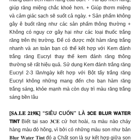
giúp răng miệng chắc khoẻ hơn. + Giúp thơm miệng
và cảm giác sạch sẽ suốt cả ngày. + Sản phẩm không
gây ê buốt răng như các sản phẩm thông thường +
Không có nguy cơ gây hại như các loại thuốc trắng
răng trên thị trường. Để có được một hàm răng trắng
nhanh và an toàn bạn có thể kết hợp với Kem đánh
trắng răng Eucryl thay thế kem đánh răng thông
thường sẽ rất hiệu quả. Sử dụng Kem đánh trắng răng
Eucryl 2-3 lần/ngày kết hợp với Bột tẩy trắng răng
Eucryl không những mang đến cho bạn hàm răng
trắng sáng, khỏe mạnh mà còn duy trì màu răng trắng
sáng bền lâu
[𝐒𝐀.𝐋𝐄 𝟐𝟏𝟗𝐊] “SIÊU CUỐN” LÀ 𝟯𝗖𝗘 𝗕𝗟𝗨𝗥 𝗪𝗔𝗧𝗘𝗥
𝗧𝗜𝗡𝗧
Biết tại sao 𝟑𝐂𝐄 cứ hot hoài, ra màu nào cháy
hàng màu đó hông, vì bởi có những màu son như bản
𝐁𝐥𝐮𝐫 𝐖𝐚𝐭𝐞𝐫 𝐓𝐢𝐧𝐭 đó ạ Chất son là sự kết hợp giữa son