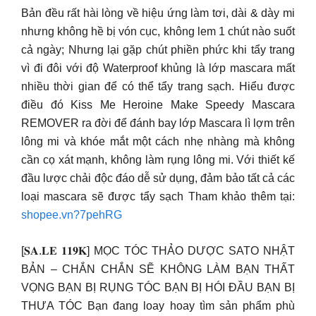
Bản đều rất hài lòng về hiệu ứng làm tơi, dài & dày mi
nhưng không hề bị vón cục, không lem 1 chút nào suốt
cả ngày; Nhưng lại gặp chút phiền phức khi tẩy trang
vì đi đôi với độ Waterproof khủng là lớp mascara mất
nhiều thời gian để có thể tẩy trang sạch. Hiểu được
điều đó Kiss Me Heroine Make Speedy Mascara
REMOVER ra đời để đánh bay lớp Mascara lì lợm trên
lông mi và khóe mắt một cách nhẹ nhàng mà không
cần cọ xát mạnh, không làm rụng lông mi. Với thiết kế
đầu lược chải độc đáo dễ sử dụng, đảm bảo tất cả các
loại mascara sẽ được tẩy sạch Tham khảo thêm tại:
shopee.vn?7pehRG
[𝐒𝐀.𝐋𝐄 𝟏𝟏𝟗𝐊] MỌC TÓC THẢO DƯỢC SATO NHẬT
BẢN – CHẮN CHẮN SẼ KHÔNG LÀM BẠN THẤT
VỌNG BẠN BỊ RỤNG TÓC BẠN BỊ HÓI ĐẦU BẠN BỊ
THƯA TÓC Bạn đang loay hoay tìm sản phẩm phù