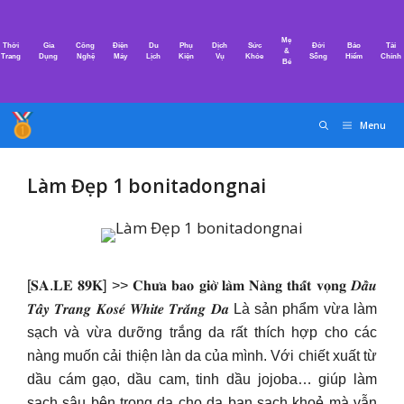
Chuyển
đến
Mẹ
Thời
Gia
Công
Điện
Du
Phụ
Dịch
Sức
Đời
Bảo
Tài
nội
&
Trang
Dụng
Nghệ
Máy
Lịch
Kiện
Vụ
Khỏe
Sống
Hiểm
Chính
Bé
dung
Menu
Làm Đẹp 1 bonitadongnai
[𝐒𝐀.𝐋𝐄 𝟖𝟗𝐊] >> 𝐂𝐡𝐮̛𝐚 𝐛𝐚𝐨 𝐠𝐢𝐨̛̀ 𝐥𝐚̀𝐦 𝐍𝐚̀𝐧𝐠 𝐭𝐡𝐚̂́𝐭 𝐯𝐨̣𝐧𝐠 𝑫𝒂̂̀𝒖
𝑻𝒂̂̉𝒚 𝑻𝒓𝒂𝒏𝒈 𝑲𝒐𝒔𝒆́ 𝑾𝒉𝒊𝒕𝒆 𝑻𝒓𝒂̆́𝒏𝒈 𝑫𝒂 Là sản phẩm vừa làm
sạch và vừa dưỡng trắng da rất thích hợp cho các
nàng muốn cải thiện làn da của mình. Với chiết xuất từ
dầu cám gạo, dầu cam, tinh dầu jojoba… giúp làm
sạch sâu bên trong da cho da bạn sạch khoẻ mà vẫn