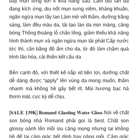
bay mụn lưng với 4 khả năng sau: Làm dịu làn da
đang kích ứng, dịu nốt mụn sưng viêm, kháng khuẩn,
ngăn ngừa mụn lây lan Làm mờ vết thâm, dưỡng trắng
sáng, làm đều màu da, tái tạo làn da mịn màng, căng
bóng Thông thoáng lỗ chân lông, giảm thiểu khả năng
hình thành mụn và ngăn ngừa mụn tái phát Cấp nước
tức thì, cân bằng độ ẩm cho da, từ đó làm chậm quá
trình lão hóa, cải thiện kết cấu da
Bên cạnh đó, với thiết kế nắp xịt tiện lợi, dưỡng chất
dễ dàng được “apply” lên vùng da mong muốn, thấm
nhanh mà không hề gây bết rít. Mùi hương bạc hà
thơm mát, cực kỳ dễ chịu.
[𝐒𝐀𝐋𝐄 𝟏𝟑𝟗𝐊] 𝐑𝐨𝐦𝐚𝐧𝐝 𝐆𝐥𝐚𝐬𝐭𝐢𝐧𝐠 𝐖𝐚𝐭𝐞𝐫 𝐆𝐥𝐨𝐬𝐬 Nói về chất
son bóng nhà Romand phải gọi là best. Chất son
glossy oánh lên môi siu căng mọng nhưng lại không
hề để lại cảm giác bết dính hay nặng môi. Cảm giác