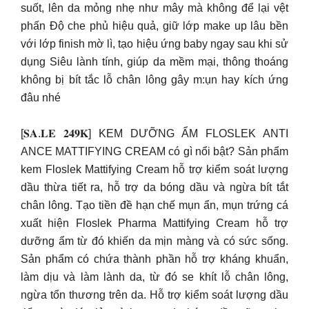
suốt, lên da mỏng nhẹ như mây mà không để lại vệt
phấn Độ che phủ hiệu quả, giữ lớp make up lâu bền
với lớp finish mờ lì, tạo hiệu ứng baby ngay sau khi sử
dụng Siêu lành tính, giúp da mềm mại, thông thoáng
không bị bít tắc lỗ chân lông gây m:ụn hay kích ứng
đâu nhé
[𝐒𝐀.𝐋𝐄 𝟐𝟒𝟗𝐊] KEM DƯỠNG ẨM FLOSLEK ANTI
ANCE MATTIFYING CREAM có gì nổi bật? Sản phẩm
kem Floslek Mattifying Cream hỗ trợ kiểm soát lượng
dầu thừa tiết ra, hỗ trợ da bóng dầu và ngừa bít tắt
chân lông. Tạo tiền đề hạn chế mụn ẩn, mụn trứng cá
xuất hiện Floslek Pharma Mattifying Cream hỗ trợ
dưỡng ẩm từ đó khiến da mịn màng và có sức sống.
Sản phẩm có chứa thành phần hỗ trợ kháng khuẩn,
làm dịu và làm lành da, từ đó se khít lỗ chân lông,
ngừa tổn thương trên da. Hỗ trợ kiểm soát lượng dầu