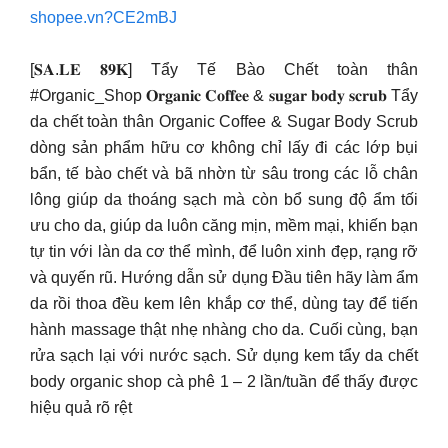
shopee.vn?CE2mBJ
[𝐒𝐀.𝐋𝐄 𝟖𝟗𝐊] Tẩy Tế Bào Chết toàn thân
#Organic_Shop 𝐎𝐫𝐠𝐚𝐧𝐢𝐜 𝐂𝐨𝐟𝐟𝐞𝐞 & 𝐬𝐮𝐠𝐚𝐫 𝐛𝐨𝐝𝐲 𝐬𝐜𝐫𝐮𝐛 Tẩy
da chết toàn thân Organic Coffee & Sugar Body Scrub
dòng sản phẩm hữu cơ không chỉ lấy đi các lớp bụi
bẩn, tế bào chết và bã nhờn từ sâu trong các lỗ chân
lông giúp da thoáng sạch mà còn bổ sung độ ẩm tối
ưu cho da, giúp da luôn căng mịn, mềm mại, khiến bạn
tự tin với làn da cơ thể mình, để luôn xinh đẹp, rạng rỡ
và quyến rũ. Hướng dẫn sử dụng Đầu tiên hãy làm ẩm
da rồi thoa đều kem lên khắp cơ thể, dùng tay để tiến
hành massage thật nhẹ nhàng cho da. Cuối cùng, bạn
rửa sạch lại với nước sạch. Sử dụng kem tẩy da chết
body organic shop cà phê 1 – 2 lần/tuần để thấy được
hiệu quả rõ rệt