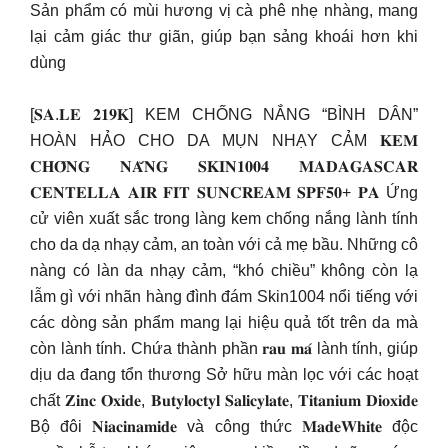
Sản phẩm có mùi hương vị cà phê nhẹ nhàng, mang
lại cảm giác thư giãn, giúp bạn sảng khoái hơn khi
dùng
[𝐒𝐀.𝐋𝐄 𝟐𝟏𝟗𝐊] KEM CHỐNG NẮNG “BÌNH DÂN”
HOÀN HẢO CHO DA MỤN NHẠY CẢM 𝐊𝐄𝐌
𝐂𝐇𝐎̂́𝐍𝐆 𝐍𝐀̆́𝐍𝐆 𝐒𝐊𝐈𝐍𝟏𝟎𝟎𝟒 𝐌𝐀𝐃𝐀𝐆𝐀𝐒𝐂𝐀𝐑
𝐂𝐄𝐍𝐓𝐄𝐋𝐋𝐀 𝐀𝐈𝐑 𝐅𝐈𝐓 𝐒𝐔𝐍𝐂𝐑𝐄𝐀𝐌 𝐒𝐏𝐅𝟓𝟎+ 𝐏𝐀 Ứng
cử viên xuất sắc trong làng kem chống nắng lành tính
cho da dạ nhạy cảm, an toàn với cả mẹ bầu. Những cô
nàng có làn da nhạy cảm, “khó chiều” không còn lạ
lẫm gì với nhãn hàng đình đám Skin1004 nổi tiếng với
các dòng sản phẩm mang lại hiệu quả tốt trên da mà
còn lành tính. Chứa thành phần 𝐫𝐚𝐮 𝐦𝐚́ lành tính, giúp
dịu da đang tổn thương Sở hữu màn lọc với các hoạt
chất 𝐙𝐢𝐧𝐜 𝐎𝐱𝐢𝐝𝐞, 𝐁𝐮𝐭𝐲𝐥𝐨𝐜𝐭𝐲𝐥 𝐒𝐚𝐥𝐢𝐜𝐲𝐥𝐚𝐭𝐞, 𝐓𝐢𝐭𝐚𝐧𝐢𝐮𝐦 𝐃𝐢𝐨𝐱𝐢𝐝𝐞
Bộ đôi 𝐍𝐢𝐚𝐜𝐢𝐧𝐚𝐦𝐢𝐝𝐞 và công thức 𝐌𝐚𝐝𝐞𝐖𝐡𝐢𝐭𝐞 độc