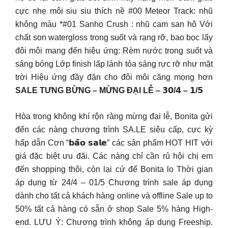
cực nhẹ môi siu siu thích nề #00 Meteor Track: nhũ
không màu *#01 Sanho Crush : nhũ cam san hô Với
chất son watergloss trong suốt và rạng rỡ, bao bọc lấy
đôi môi mang đến hiệu ứng: Rèm nước trong suốt và
sáng bóng Lớp finish lấp lánh tỏa sáng rực rỡ như mặt
trời Hiệu ứng đầy đặn cho đôi môi căng mọng hơn
SALE TƯNG BỪNG – MỪNG ĐẠI LỄ – 𝟯𝟬/𝟰 – 𝟭/𝟱
Hòa trong không khí rộn ràng mừng đại lễ, Bonita gửi
đến các nàng chương trình SA.LE siêu cấp, cực kỳ
hấp dẫn Cơn “𝗯𝗮̃𝗼 𝘀𝗮𝗹𝗲” các sản phẩm HOT HIT với
giá đặc biệt ưu đãi. Các nàng chỉ cần rủ hội chị em
đến shopping thôi, còn lại cứ để Bonita lo Thời gian
áp dụng từ 24/4 – 01/5 Chương trình sale áp dụng
dành cho tất cả khách hàng online và offline Sale up to
50% tất cả hàng có sẵn ở shop Sale 5% hàng High-
end. LƯU Ý: Chương trình không áp dụng Freeship.