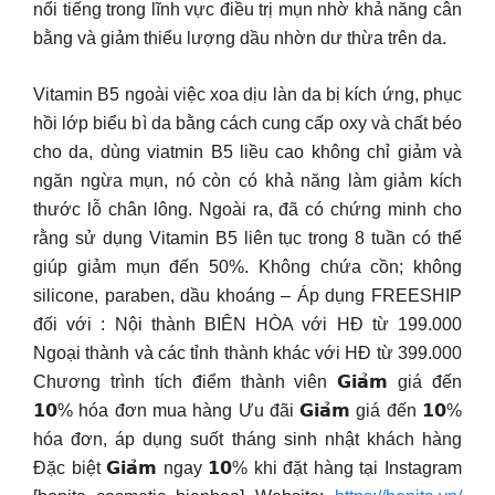
nổi tiếng trong lĩnh vực điều trị mụn nhờ khả năng cân
bằng và giảm thiểu lượng dầu nhờn dư thừa trên da.
Vitamin B5 ngoài việc xoa dịu làn da bị kích ứng, phục
hồi lớp biểu bì da bằng cách cung cấp oxy và chất béo
cho da, dùng viatmin B5 liều cao không chỉ giảm và
ngăn ngừa mụn, nó còn có khả năng làm giảm kích
thước lỗ chân lông. Ngoài ra, đã có chứng minh cho
rằng sử dụng Vitamin B5 liên tục trong 8 tuần có thể
giúp giảm mụn đến 50%. Không chứa cồn; không
silicone, paraben, dầu khoáng – Áp dụng FREESHIP
đối với : Nội thành BIÊN HÒA với HĐ từ 199.000
Ngoại thành và các tỉnh thành khác với HĐ từ 399.000
Chương trình tích điểm thành viên 𝗚𝗶𝗮̉𝗺 giá đến
𝟭𝟬% hóa đơn mua hàng Ưu đãi 𝗚𝗶𝗮̉𝗺 giá đến 𝟭𝟬%
hóa đơn, áp dụng suốt tháng sinh nhật khách hàng
Đặc biệt 𝗚𝗶𝗮̉𝗺 ngay 𝟭𝟬% khi đặt hàng tại Instagram