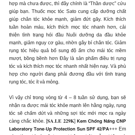
hợp mà chưa được, thì đây chính là “Thần dược” cứu
giúp bạn. Thuốc mọc tóc Sato cung cấp dưỡng chất
giúp chân tóc khỏe mạnh, giảm đứt gãy. Kích thích
tuần hoàn máu, kích thích mọc tóc nhanh hơn, cải
thiện tình trạng hói đầu Nuôi dưỡng da đầu khỏe
mạnh, giảm nguy cơ gàu, nhờn gây bí chân tóc. Giảm
rụng tóc hiệu quả bổ sung độ ẩm cho mái tóc mềm
mượt, bồng bềnh hơn Đây là sản phẩm điều trị rụng
tóc và kích thích mọc tóc nhanh nhất hiện nay. Và phù
hợp cho người đang phải đương đầu với tình trạng
rụng tóc, tóc ít và mỏng.
Vì vậy chỉ trong vòng từ 4 – 8 tuần sử dụng, bạn sẽ
nhận ra được mái tóc khỏe mạnh lên hằng ngày, rụng
tóc sẽ chấm dứt và những sợi tóc mới mọc ra ngày
càng chắc khỏe. [𝐒𝐀.𝐋𝐄 𝟐𝟐𝟗𝐊] 𝗞𝗲𝗺 𝗖𝗵𝗼̂́𝗻𝗴 𝗡𝗮̆́𝗻𝗴 𝗖𝗡𝗣
𝗟𝗮𝗯𝗼𝗿𝗮𝘁𝗼𝗿𝘆 𝗧𝗼𝗻𝗲-𝗨𝗽 𝗣𝗿𝗼𝘁𝗲𝗰𝘁𝗶𝗼𝗻 𝗦𝘂𝗻 𝗦𝗣𝗙 𝟰𝟮/𝗣𝗔+++ Em