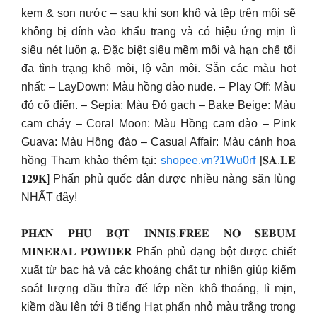
kem & son nước – sau khi son khô và tệp trên môi sẽ
không bị dính vào khẩu trang và có hiệu ứng mịn lì
siêu nét luôn ạ. Đặc biệt siêu mềm môi và hạn chế tối
đa tình trạng khô môi, lộ vân môi. Sẵn các màu hot
nhất: – LayDown: Màu hồng đào nude. – Play Off: Màu
đỏ cổ điển. – Sepia: Màu Đỏ gạch – Bake Beige: Màu
cam cháy – Coral Moon: Màu Hồng cam đào – Pink
Guava: Màu Hồng đào – Casual Affair: Màu cánh hoa
hồng Tham khảo thêm tại:
shopee.vn?1Wu0rf
[𝐒𝐀.𝐋𝐄
𝟏𝟐𝟗𝐊] Phấn phủ quốc dân được nhiều nàng săn lùng
NHẤT đây!
𝐏𝐇𝐀̂́𝐍 𝐏𝐇𝐔̉ 𝐁𝐎̣̂𝐓 𝐈𝐍𝐍𝐈𝐒.𝐅𝐑𝐄𝐄 𝐍𝐎 𝐒𝐄𝐁𝐔𝐌
𝐌𝐈𝐍𝐄𝐑𝐀𝐋 𝐏𝐎𝐖𝐃𝐄𝐑 Phấn phủ dạng bột được chiết
xuất từ bạc hà và các khoáng chất tự nhiên giúp kiểm
soát lượng dầu thừa để lớp nền khô thoáng, lì mịn,
kiềm dầu lên tới 8 tiếng Hạt phấn nhỏ màu trắng trong