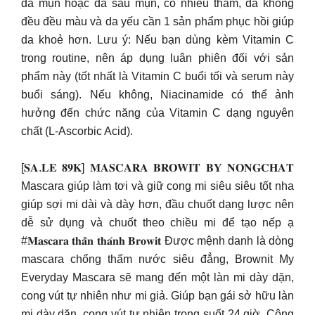
da mụn hoặc da sau mụn, có nhiều thâm, da không
đều đều màu và da yếu cần 1 sản phẩm phục hồi giúp
da khoẻ hơn. Lưu ý: Nếu bạn dùng kèm Vitamin C
trong routine, nên áp dụng luân phiên đối với sản
phẩm này (tốt nhất là Vitamin C buổi tối và serum này
buổi sáng). Nếu không, Niacinamide có thể ảnh
hưởng đến chức năng của Vitamin C dạng nguyên
chất (L-Ascorbic Acid).
[𝐒𝐀.𝐋𝐄 𝟖𝟗𝐊] 𝐌𝐀𝐒𝐂𝐀𝐑𝐀 𝐁𝐑𝐎𝐖𝐈𝐓 𝐁𝐘 𝐍𝐎𝐍𝐆𝐂𝐇𝐀𝐓
Mascara giúp làm tơi và giữ cong mi siêu siêu tốt nha
giúp sợi mi dài và dày hơn, đầu chuốt dạng lược nên
dễ sử dụng và chuốt theo chiều mi để tạo nếp ạ
#𝐌𝐚𝐬𝐜𝐚𝐫𝐚 𝐭𝐡𝐚̂̀𝐧 𝐭𝐡𝐚́𝐧𝐡 𝐁𝐫𝐨𝐰𝐢𝐭 Được mệnh danh là dòng
mascara chống thấm nước siêu đẳng, Brownit My
Everyday Mascara sẽ mang đến một làn mi dày dặn,
cong vút tự nhiên như mi giả. Giúp bạn gái sở hữu làn
mi dày dặn, cong vút tự nhiên trong suốt 24 giờ. Công