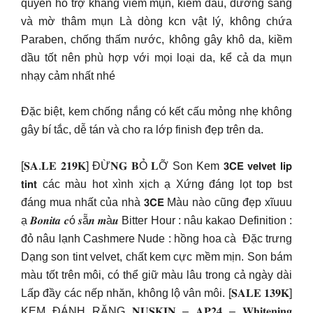
quyền hỗ trợ kháng viêm mụn, kiềm dầu, dưỡng sáng
và mờ thâm mụn Là dòng kcn vật lý, không chứa
Paraben, chống thấm nước, không gây khô da, kiềm
dầu tốt nên phù hợp với mọi loại da, kể cả da mụn
nhạy cảm nhất nhé
Đặc biệt, kem chống nắng có kết cấu mỏng nhẹ không
gây bí tắc, dễ tán và cho ra lớp finish đẹp trên da.
[𝐒𝐀.𝐋𝐄 𝟐𝟏𝟗𝐊] ĐỪ𝐍𝐆 𝐁Ỏ 𝐋Ỡ Son Kem 𝟯𝗖𝗘 𝘃𝗲𝗹𝘃𝗲𝘁 𝗹𝗶𝗽
𝘁𝗶𝗻𝘁 các màu hot xình xịch ạ Xứng đáng lọt top bst
đáng mua nhất của nhà 𝟯𝗖𝗘 Màu nào cũng đẹp xĩuuu
ạ 𝑩𝒐𝒏𝒊𝒕𝒂 𝒄ó 𝒔ẵ𝒏 𝒎à𝒖 Bitter Hour : nâu kakao Definition :
đỏ nâu lạnh Cashmere Nude : hồng hoa cà ︎︎ Đặc trưng
Dạng son tint velvet, chất kem cực mềm mịn. Son bám
màu tốt trên môi, có thể giữ màu lâu trong cả ngày dài
Lấp đầy các nếp nhăn, không lộ vân môi. [𝐒𝐀𝐋𝐄 𝟏𝟑𝟗𝐊]
KEM ĐÁNH RĂNG 𝐍𝐔𝐒𝐊𝐈𝐍 – 𝐀𝐏𝟐𝟒 – 𝐖𝐡𝐢𝐭𝐞𝐧𝐢𝐧𝐠