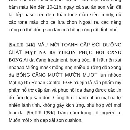
bám màu lên đến 10-11h, ngay cả sau ăn son vẫn để
lại lớp base cực đẹp Toàn tone màu siêu trendy, đủ
các tone màu cho ce lựa chọn Ngoài ra, các nàng
cũng có thể dùng son làm má hồng cũng rất đỉnh nhé
[𝐒𝐀.𝐋𝐄 𝟏𝟒𝐊] MẪU MỚI TOANH GẤP ĐÔI DƯỠNG
CHẤT 𝐌𝐀̣̆𝐓 𝐍𝐀̣ 𝐁𝟓 𝐘𝐔𝐄𝐉𝐈𝐍 𝐏𝐇𝐔̣𝐂 𝐇𝐎̂̀𝐈 𝐂𝐀̆𝐍𝐆
𝐁𝐎́𝐍𝐆 Ai da đang treatment, bong tróc.. thì rất nên xài
nhaaaa Miếng mask mỏng nhẹ nhiều dưỡng đắp xong
da BÓNG CĂNG MƯỚT MƯỜN MƯỢT lun nhóoo
Mặt nạ B5 Repair Control EGF Yuejin là sản phẩm mỹ
phẩm hỗ trợ cấp ẩm và phục hồi da đang được các tín
đồ làm đẹp săn đón. Công thức thành phần mặt nạ tự
nhiên lành tính, không gây kích ứng, phù hợp với mọi
loại da. [𝐒𝐀.𝐋𝐄 𝟏𝟑𝟗𝐊] Trăm năm trong cõi người ta,
Muốn môi xinh đẹp xài son cushion.