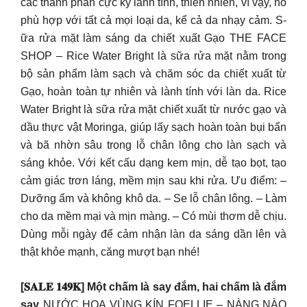
các thành phần cực kỳ lành tính, thiên nhiên, vì vậy, nó
phù hợp với tất cả mọi loại da, kể cả da nhạy cảm. S­
ữa rửa mặt làm sáng da chiết xuất Gạo THE FACE
SHOP – Rice Water Bright là sữa rửa mặt nằm trong
bộ sản phẩm làm sạch và chăm sóc da chiết xuất từ
Gạo, hoàn toàn tự nhiên và lành tính với làn da. Rice
Water Bright là sữa rửa mặt chiết xuất từ nước gạo và
dầu thực vật Moringa, giúp lấy sạch hoàn toàn bụi bẩn
và bã nhờn sâu trong lỗ chân lông cho làn sạch và
sáng khỏe. Với kết cấu dạng kem mịn, dễ tạo bọt, tạo
cảm giác trơn láng, mềm mịn sau khi rửa. Ưu điểm: –
Dưỡng ẩm và không khô da. – Se lỗ chân lông. – Làm
cho da mềm mại và mịn màng. – Có mùi thơm dễ chịu.
Dùng mỗi ngày để cảm nhận làn da sáng dần lên và
thật khỏe mạnh, căng mượt bạn nhé!
[𝐒𝐀𝐋𝐄 𝟏𝟒𝟗𝐊] Một chấm là say đắm, hai chấm là đắm
say
NƯỚC HOA VÙNG KÍN FOELLIE – NÀNG NÀO