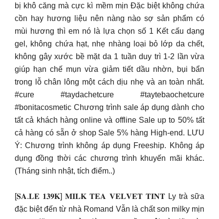
bị khô căng mà cực kì mềm mịn Đặc biệt không chứa
cồn hay hương liệu nên nàng nào sợ sản phẩm có
mùi hương thì em nó là lựa chọn số 1 Kết cấu dạng
gel, không chứa hạt, nhẹ nhàng loại bỏ lớp da chết,
không gây xước bề mặt da 1 tuần duy trì 1-2 lần vừa
giúp hạn chế mụn vừa giảm tiết dầu nhờn, bụi bẩn
trong lỗ chân lông một cách dịu nhẹ và an toàn nhất.
#cure #taydachetcure #taytebaochetcure
#bonitacosmetic Chương trình sale áp dụng dành cho
tất cả khách hàng online và offline Sale up to 50% tất
cả hàng có sẵn ở shop Sale 5% hàng High-end. LƯU
Ý: Chương trình không áp dụng Freeship. Không áp
dụng đồng thời các chương trình khuyến mãi khác.
(Tháng sinh nhật, tích điểm..)
[𝐒𝐀.𝐋𝐄 𝟏𝟑𝟗𝐊] 𝐌𝐈𝐋𝐊 𝐓𝐄𝐀 𝐕𝐄𝐋𝐕𝐄𝐓 𝐓𝐈𝐍𝐓 Ly trà sữa
đặc biệt đến từ nhà Romand Vẫn là chất son milky mịn