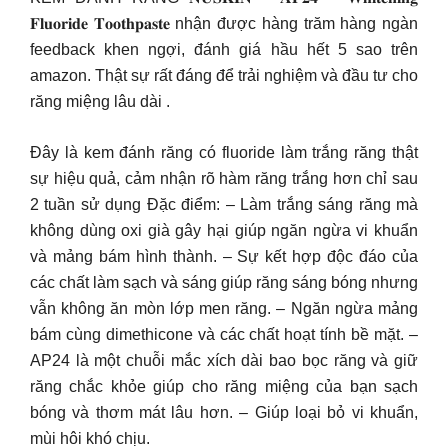
𝐅𝐥𝐮𝐨𝐫𝐢𝐝𝐞 𝐓𝐨𝐨𝐭𝐡𝐩𝐚𝐬𝐭𝐞 nhận được hàng trăm hàng ngàn
feedback khen ngợi, đánh giá hầu hết 5 sao trên
amazon. Thật sự rất đáng để trải nghiệm và đầu tư cho
răng miệng lâu dài .
Đây là kem đánh răng có fluoride làm trắng răng thật
sự hiệu quả, cảm nhận rõ hàm răng trắng hơn chỉ sau
2 tuần sử dụng Đặc điểm: – Làm trắng sáng răng mà
không dùng oxi già gây hại giúp ngăn ngừa vi khuẩn
và mảng bám hình thành. – Sự kết hợp độc đáo của
các chất làm sạch và sáng giúp răng sáng bóng nhưng
vẫn không ăn mòn lớp men răng. – Ngăn ngừa mảng
bám cùng dimethicone và các chất hoạt tính bề mặt. –
AP24 là một chuỗi mắc xích dài bao bọc răng và giữ
răng chắc khỏe giúp cho răng miệng của bạn sạch
bóng và thơm mát lâu hơn. – Giúp loại bỏ vi khuẩn,
mùi hôi khó chịu.