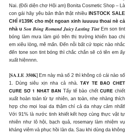
Nai. (Đối diện chợ Hội am) Bonita Cosmetic Shop – Là
con gái hãy yêu bản thân thật nhiều
INSTOCK SALE
CHỈ #139K cho một ngoan xinh iuuuuu thoai nè cả
nhà u
𝑺𝒐𝒏 𝑩𝒐́𝒏𝒈 𝑹𝒐𝒎𝒂𝒏𝒅 𝑱𝒖𝒊𝒄𝒚 𝑳𝒂𝒔𝒕𝒊𝒏𝒈 𝑻𝒊𝒏𝒕 Em son tint
bóng làm mưa làm gió trên thị trường khiến bao chị
em xiêu lòng, mê mẩn. Đến nỗi bất cứ topic nào nhắc
đến tone son tint bóng thì chắc chắn sẽ có tên em ấy
xuất hiệnnnn.
[𝐒𝐀.𝐋𝐄 𝟑𝟓𝟎𝐊] Em này mà số 2 thì không có cái nào số
1. Dùng siêu xịn nha cả nhà. 𝗧𝗔̂̉𝗬 𝗧𝗘̂́ 𝗕𝗔̀𝗢 𝗖𝗛𝗘̂́𝗧
𝗖𝗨𝗥𝗘 𝗦𝗢̂́ 𝟭 𝗡𝗛𝗔̣̂𝗧 𝗕𝗔̉𝗡 Tẩy tế bào chết 𝗖𝗨𝗥𝗘 chiết
xuất hoàn toàn từ tự nhiên, an toàn, nhẹ nhàng thích
hợp cho mọi loại da thậm chí cả da nhạy cảm nhất!
Với 91% là nước tinh khiết kết hợp cùng thực vật tự
nhiên như lô hội, bạch quả, rosemary làm nhiệm vụ
kháng viêm và phục hồi làn da. Sau khi dùng da không