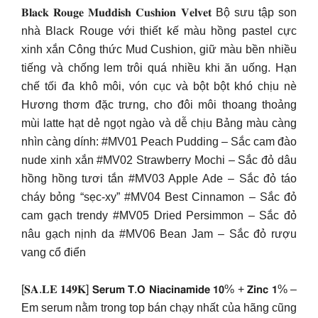
𝐁𝐥𝐚𝐜𝐤 𝐑𝐨𝐮𝐠𝐞 𝐌𝐮𝐝𝐝𝐢𝐬𝐡 𝐂𝐮𝐬𝐡𝐢𝐨𝐧 𝐕𝐞𝐥𝐯𝐞𝐭 Bộ sưu tập son
nhà Black Rouge với thiết kế màu hồng pastel cực
xinh xắn Công thức Mud Cushion, giữ màu bền nhiều
tiếng và chống lem trôi quá nhiều khi ăn uống. Hạn
chế tối đa khô môi, vón cục và bột bột khó chịu nè
Hương thơm đặc trưng, cho đôi môi thoang thoảng
mùi latte hạt dẻ ngọt ngào và dễ chịu Bảng màu càng
nhìn càng dính: #MV01 Peach Pudding – Sắc cam đào
nude xinh xắn #MV02 Strawberry Mochi – Sắc đỏ dâu
hồng hồng tươi tắn #MV03 Apple Ade – Sắc đỏ táo
cháy bỏng “sẹc-xy” #MV04 Best Cinnamon – Sắc đỏ
cam gạch trendy #MV05 Dried Persimmon – Sắc đỏ
nâu gạch nịnh da #MV06 Bean Jam – Sắc đỏ rượu
vang cổ điển
[𝐒𝐀.𝐋𝐄 𝟏𝟒𝟗𝐊] 𝗦𝗲𝗿𝘂𝗺 𝗧.𝗢 𝗡𝗶𝗮𝗰𝗶𝗻𝗮𝗺𝗶𝗱𝗲 𝟭𝟬% + 𝗭𝗶𝗻𝗰 𝟭% –
Em serum nằm trong top bán chạy nhất của hãng cũng