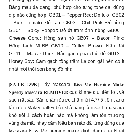
Bảng màu đa dạng, phù hợp cho từng tone da, dùng
dịp nào cũng hợp. GB01 – Pepper Red: Đỏ tươi GB02
– Burnt Tomato: Đỏ cam GB03 – Chili Pink: Đỏ hồng
GB04 – Spicy Pepper: Đỏ ớt trầm ánh hồng GB06 –
Cheese Coral: Hồng san hô GB07 – Bacon Pink:
Hồng lạnh MLBB GB10 – Grilled Brown: Nâu đất
GB11 – Mauve Brick: Nâu gạch pha chút đỏ GB12 –
Honey Soy: Cam gạch tông trầm Là con gái nên có ít
nhất một thỏi son bóng đó nha
[𝐒𝐀.𝐋𝐄 𝟏𝟑𝟗𝐊] Tẩy mascara 𝐊𝐢𝐬𝐬 𝐌𝐞 𝐇𝐞𝐫𝐨𝐢𝐧𝐞 𝐌𝐚𝐤𝐞
𝐒𝐩𝐞𝐞𝐝𝐲 𝐌𝐚𝐬𝐜𝐚𝐫𝐚 𝐑𝐄𝐌𝐎𝐕𝐄𝐑 cực kì nhẹ dịu, tiện lợi, và
sạch rất sâu Sản phẩm được chấm tới 4,7/ 5 trên trang
làm đẹp Makeupalley bởi khả năng làm sạch mascara
khó trôi 1 cách hoàn hảo mà không làm tổn thương
vùng da mắt nhạy cảm Nếu bạn nào đã từng dùng qua
Mascara Kiss Me heroine make đình đám của Nhật