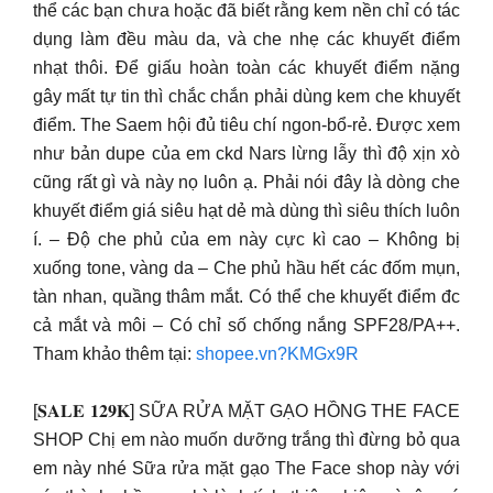
thể các bạn chưa hoặc đã biết rằng kem nền chỉ có tác
dụng làm đều màu da, và che nhẹ các khuyết điểm
nhạt thôi. Để giấu hoàn toàn các khuyết điểm nặng
gây mất tự tin thì chắc chắn phải dùng kem che khuyết
điểm. The Saem hội đủ tiêu chí ngon-bổ-rẻ. Được xem
như bản dupe của em ckd Nars lừng lẫy thì độ xịn xò
cũng rất gì và này nọ luôn ạ. Phải nói đây là dòng che
khuyết điểm giá siêu hạt dẻ mà dùng thì siêu thích luôn
í. – Độ che phủ của em này cực kì cao – Không bị
xuống tone, vàng da – Che phủ hầu hết các đốm mụn,
tàn nhan, quầng thâm mắt. Có thể che khuyết điểm đc
cả mắt và môi – Có chỉ số chống nắng SPF28/PA++.
Tham khảo thêm tại:
shopee.vn?KMGx9R
[𝐒𝐀𝐋𝐄 𝟏𝟐𝟗𝐊] SỮA RỬA MẶT GẠO HỒNG THE FACE
SHOP Chị em nào muốn dưỡng trắng thì đừng bỏ qua
em này nhé Sữa rửa mặt gạo The Face shop này với