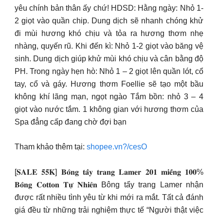
yêu chính bản thân ấy chứ! HDSD: Hằng ngày: Nhỏ 1-
2 giọt vào quần chip. Dung dịch sẽ nhanh chóng khử
đi mùi hương khó chịu và tỏa ra hương thơm nhẹ
nhàng, quyến rũ. Khi đến kì: Nhỏ 1-2 giọt vào băng vệ
sinh. Dung dịch giúp khử mùi khó chịu và cân bằng độ
PH. Trong ngày hẹn hò: Nhỏ 1 – 2 giọt lên quần lót, cổ
tay, cổ và gáy. Hương thơm Foellie sẽ tạo một bầu
không khí lãng mạn, ngọt ngào Tắm bồn: nhỏ 3 – 4
giọt vào nước tắm. 1 không gian với hương thơm của
Spa đẳng cấp đang chờ đợi bạn
Tham khảo thêm tại:
shopee.vn?/cesO
[𝐒𝐀𝐋𝐄 𝟓𝟓𝐊] 𝐁𝐨̂𝐧𝐠 𝐭𝐚̂̉𝐲 𝐭𝐫𝐚𝐧𝐠 𝐋𝐚𝐦𝐞𝐫 𝟐𝟎𝟏 𝐦𝐢𝐞̂́𝐧𝐠 𝟏𝟎𝟎%
𝐁𝐨̂𝐧𝐠 𝐂𝐨𝐭𝐭𝐨𝐧 𝐓𝐮̛̣ 𝐍𝐡𝐢𝐞̂𝐧 Bông tẩy trang Lamer nhận
được rất nhiều tình yêu từ khi mới ra mắt. Tất cả đánh
giá đều từ những trải nghiệm thực tế “Người thật việc