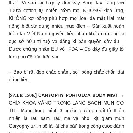
thật”. Vì sao lại hợp lý đến vậy Bông tẩy trang với
100% cotton tự nhiên mềm mại KHÔNG kích ứng,
KHÔNG xơ bông phù hợp mọi loại da mặt Hai mặt
riêng biệt sử dụng nhiều mục đích – Sản xuất hoàn
toàn tại Việt Nam nguyên liệu nhập khẩu có đăng kí
cục sở hữu trí tuệ và đăng kí bản quyền đầy đủ –
Được chứng nhận EU với FDA – Có đầy đủ giấy tờ
tem phụ để bán trên sàn
– Bao bì rất đẹp chắc chắn , sợi bông chắc chắn dai
đáng tiền.
[𝐒𝐀𝐋𝐄 𝟏𝟓𝟎𝐊] 𝗖𝗔𝗥𝗬𝗢𝗣𝗛𝗬 𝗣𝗢𝗥𝗧𝗨𝗟𝗖𝗔 𝗕𝗢𝗗𝗬 𝗠𝗜𝗦𝗧 →
CHÌA KHÓA VÀNG TRONG LÀNG SẠCH MỤN CƠ
THỂ Mang trong mình 3 nguồn dưỡng chất từ thiên
nhiên là rau sam, rau má và nho, xịt giảm mụn
Caryophy tự tin sẽ là “át chủ bài” trong công cuộc đánh