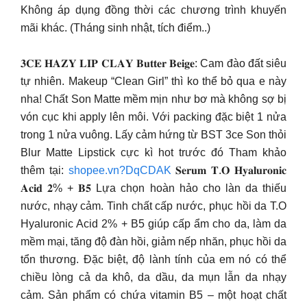
Không áp dụng đồng thời các chương trình khuyến
mãi khác. (Tháng sinh nhật, tích điểm..)
𝟑𝐂𝐄 𝐇𝐀𝐙𝐘 𝐋𝐈𝐏 𝐂𝐋𝐀𝐘 𝐁𝐮𝐭𝐭𝐞𝐫 𝐁𝐞𝐢𝐠𝐞: Cam đào đất siêu
tự nhiên. Makeup “Clean Girl” thì ko thể bỏ qua e này
nha! Chất Son Matte mềm mịn như bơ mà không sợ bị
vón cục khi apply lên môi. Với packing đặc biệt 1 nửa
trong 1 nửa vuông. Lấy cảm hứng từ BST 3ce Son thỏi
Blur Matte Lipstick cực kì hot trước đó Tham khảo
thêm tại:
shopee.vn?DqCDAK
𝐒𝐞𝐫𝐮𝐦 𝐓.𝐎 𝐇𝐲𝐚𝐥𝐮𝐫𝐨𝐧𝐢𝐜
𝐀𝐜𝐢𝐝 𝟐% + 𝐁𝟓 Lựa chọn hoàn hảo cho làn da thiếu
nước, nhạy cảm. Tinh chất cấp nước, phục hồi da T.O
Hyaluronic Acid 2% + B5 giúp cấp ẩm cho da, làm da
mềm mại, tăng độ đàn hồi, giảm nếp nhăn, phục hồi da
tổn thương. Đặc biệt, độ lành tính của em nó có thể
chiều lòng cả da khô, da dầu, da mụn lẫn da nhạy
cảm. Sản phẩm có chứa vitamin B5 – một hoạt chất