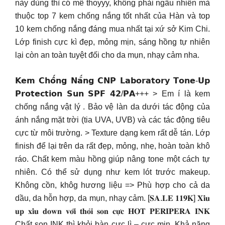
này dùng thì có mê thoyyy, không phải ngẫu nhiên mà
thuộc top 7 kem chống nắng tốt nhất của Hàn và top
10 kem chống nắng đáng mua nhất tại xứ sở Kim Chi.
Lớp finish cực kì đẹp, mỏng mịn, sáng hồng tự nhiên
lại còn an toàn tuyệt đối cho da mụn, nhạy cảm nha.
𝗞𝗲𝗺 𝗖𝗵𝗼̂́𝗻𝗴 𝗡𝗮̆́𝗻𝗴 𝗖𝗡𝗣 𝗟𝗮𝗯𝗼𝗿𝗮𝘁𝗼𝗿𝘆 𝗧𝗼𝗻𝗲-𝗨𝗽
𝗣𝗿𝗼𝘁𝗲𝗰𝘁𝗶𝗼𝗻 𝗦𝘂𝗻 𝗦𝗣𝗙 𝟰𝟮/𝗣𝗔+++ > Em í là kem
chống nắng vật lý . Bảo vệ làn da dưới tác động của
ánh nắng mặt trời (tia UVA, UVB) và các tác động tiêu
cực từ môi trường. > Texture dạng kem rất dễ tán. Lớp
finish để lại trên da rất đẹp, mỏng, nhẹ, hoàn toàn khô
ráo. Chất kem màu hồng giúp nâng tone một cách tự
nhiên. Có thể sử dụng như kem lót trước makeup.
Không cồn, khôg hương liệu => Phù hợp cho cả da
dầu, da hỗn hợp, da mụn, nhạy cảm. [𝐒𝐀.𝐋𝐄 𝟏𝟏𝟗𝐊] 𝐗𝐢̉𝐮
𝐮𝐩 𝐱𝐢̉𝐮 𝐝𝐨𝐰𝐧 𝐯𝐨̛́𝐢 𝐭𝐡𝐨̉𝐢 𝐬𝐨𝐧 𝐜𝐮̛̣𝐜 𝐇𝐎𝐓 𝐏𝐄𝐑𝐈𝐏𝐄𝐑𝐀 𝐈𝐍𝐊
Chất son INK thì khỏi bàn cực lì – cực mịn. Khả năng