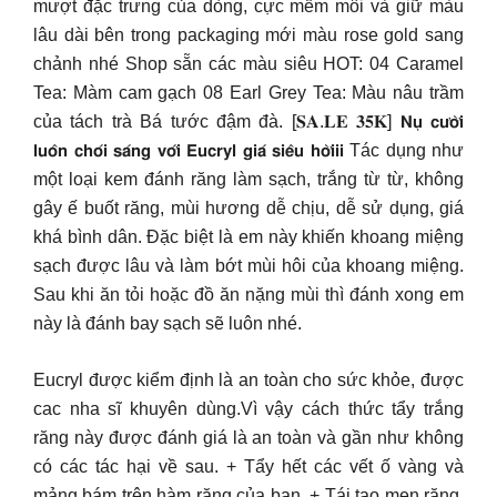
mượt đặc trưng của dòng, cực mềm môi và giữ màu
lâu dài bên trong packaging mới màu rose gold sang
chảnh nhé Shop sẵn các màu siêu HOT: 04 Caramel
Tea: Màm cam gạch 08 Earl Grey Tea: Màu nâu trầm
của tách trà Bá tước đậm đà. [𝐒𝐀.𝐋𝐄 𝟑𝟓𝐊] 𝗡𝘂̣ 𝗰𝘂̛𝗼̛̀𝗶
𝗹𝘂𝗼̂𝗻 𝗰𝗵𝗼́𝗶 𝘀𝗮́𝗻𝗴 𝘃𝗼̛́𝗶 𝗘𝘂𝗰𝗿𝘆𝗹 𝗴𝗶𝗮́ 𝘀𝗶𝗲̂𝘂 𝗵𝗼̛̀𝗶𝗶𝗶 Tác dụng như
một loại kem đánh răng làm sạch, trắng từ từ, không
gây ế buốt răng, mùi hương dễ chịu, dễ sử dụng, giá
khá bình dân. Đặc biệt là em này khiến khoang miệng
sạch được lâu và làm bớt mùi hôi của khoang miệng.
Sau khi ăn tỏi hoặc đồ ăn nặng mùi thì đánh xong em
này là đánh bay sạch sẽ luôn nhé.
Eucryl được kiểm định là an toàn cho sức khỏe, được
cac nha sĩ khuyên dùng.Vì vậy cách thức tẩy trắng
răng này được đánh giá là an toàn và gần như không
có các tác hại về sau. + Tẩy hết các vết ố vàng và
mảng bám trên hàm răng của bạn. + Tái tạo men răng,