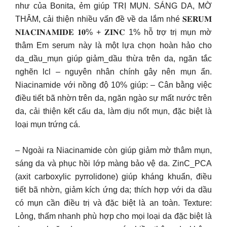
như của Bonita, ẻm giúp TRỊ MỤN. SÁNG DA, MỜ
THÂM, cải thiện nhiều vấn đề về da lắm nhé 𝐒𝐄𝐑𝐔𝐌
𝐍𝐈𝐀𝐂𝐈𝐍𝐀𝐌𝐈𝐃𝐄 𝟏𝟎% + 𝐙𝐈𝐍𝐂 1% hỗ trợ trị mụn mờ
thâm Em serum này là một lựa chọn hoàn hảo cho
da_dầu_mụn giúp giảm_dầu thừa trên da, ngăn tắc
nghẽn lcl – nguyên nhân chính gây nên mụn ẩn.
Niacinamide với nồng độ 10% giúp: – Cân bằng việc
điều tiết bã nhờn trên da, ngăn ngào sự mất nước trên
da, cải thiện kết cấu da, làm dịu nốt mụn, đặc biệt là
loại mụn trứng cá.
– Ngoài ra Niacinamide còn giúp giảm mờ thâm mụn,
sáng da và phục hồi lớp màng bảo vệ da. ZinC_PCA
(axit carboxylic pyrrolidone) giúp kháng khuẩn, điều
tiết bã nhờn, giảm kích ứng da; thích hợp với da dầu
có mụn cần điều trị và đặc biệt là an toàn. Texture:
Lỏng, thấm nhanh phù hợp cho mọi loại da đặc biệt là