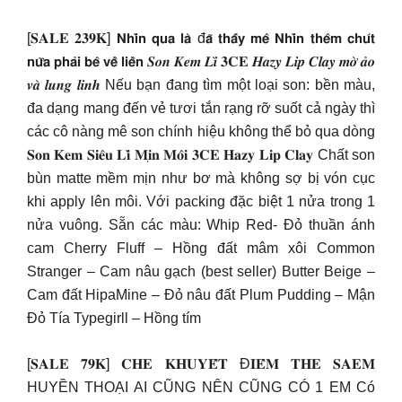
[𝐒𝐀𝐋𝐄 𝟐𝟑𝟗𝐊] 𝗡𝗵𝗶̀𝗻 𝗾𝘂𝗮 𝗹𝗮̀ đ𝗮̃ 𝘁𝗵𝗮̂́𝘆 𝗺𝗲̂ 𝗡𝗵𝗶̀𝗻 𝘁𝗵𝗲̂𝗺 𝗰𝗵𝘂́𝘁
𝗻𝘂̛̃𝗮 𝗽𝗵𝗮̉𝗶 𝗯𝗲̂ 𝘃𝗲̂̀ 𝗹𝗶𝗲̂̀𝗻 𝑺𝒐𝒏 𝑲𝒆𝒎 𝑳𝒊̀ 𝟑𝐂𝐄 𝑯𝒂𝒛𝒚 𝑳𝒊𝒑 𝑪𝒍𝒂𝒚 𝒎𝒐̛̀ 𝒂̉𝒐
𝒗𝒂̀ 𝒍𝒖𝒏𝒈 𝒍𝒊𝒏𝒉 Nếu bạn đang tìm một loại son: bền màu,
đa dạng mang đến vẻ tươi tắn rạng rỡ suốt cả ngày thì
các cô nàng mê son chính hiệu không thể bỏ qua dòng
𝐒𝐨𝐧 𝐊𝐞𝐦 𝐒𝐢𝐞̂𝐮 𝐋𝐢̀ 𝐌𝐢̣𝐧 𝐌𝐨̂𝐢 𝟑𝐂𝐄 𝐇𝐚𝐳𝐲 𝐋𝐢𝐩 𝐂𝐥𝐚𝐲 Chất son
bùn matte mềm mịn như bơ mà không sợ bị vón cục
khi apply lên môi. Với packing đặc biệt 1 nửa trong 1
nửa vuông. Sẵn các màu: Whip Red- Đỏ thuần ánh
cam Cherry Fluff – Hồng đất mâm xôi Common
Stranger – Cam nâu gạch (best seller) Butter Beige –
Cam đất HipaMine – Đỏ nâu đất Plum Pudding – Mận
Đỏ Tía Typegirll – Hồng tím
[𝐒𝐀𝐋𝐄 𝟕𝟗𝐊] 𝐂𝐇𝐄 𝐊𝐇𝐔𝐘𝐄̂́𝐓 Đ𝐈𝐄̂̉𝐌 𝐓𝐇𝐄 𝐒𝐀𝐄𝐌
HUYỀN THOẠI AI CŨNG NÊN CŨNG CÓ 1 EM Có