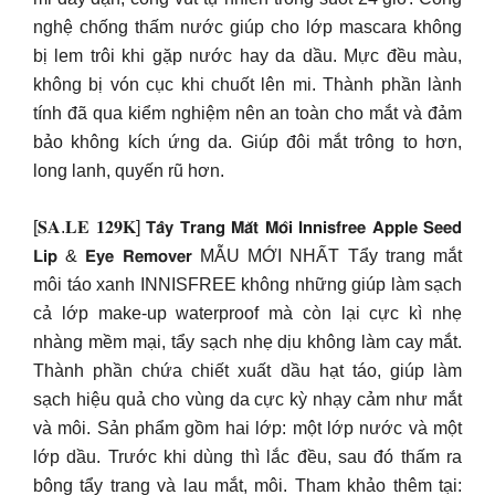
nghệ chống thấm nước giúp cho lớp mascara không
bị lem trôi khi gặp nước hay da dầu. Mực đều màu,
không bị vón cục khi chuốt lên mi. Thành phần lành
tính đã qua kiểm nghiệm nên an toàn cho mắt và đảm
bảo không kích ứng da. Giúp đôi mắt trông to hơn,
long lanh, quyến rũ hơn.
[𝐒𝐀.𝐋𝐄 𝟏𝟐𝟗𝐊] 𝗧𝗮̂̉𝘆 𝗧𝗿𝗮𝗻𝗴 𝗠𝗮̆́𝘁 𝗠𝗼̂𝗶 𝗜𝗻𝗻𝗶𝘀𝗳𝗿𝗲𝗲 𝗔𝗽𝗽𝗹𝗲 𝗦𝗲𝗲𝗱
𝗟𝗶𝗽 & 𝗘𝘆𝗲 𝗥𝗲𝗺𝗼𝘃𝗲𝗿 MẪU MỚI NHẤT Tẩy trang mắt
môi táo xanh INNISFREE không những giúp làm sạch
cả lớp make-up waterproof mà còn lại cực kì nhẹ
nhàng mềm mại, tẩy sạch nhẹ dịu không làm cay mắt.
Thành phần chứa chiết xuất dầu hạt táo, giúp làm
sạch hiệu quả cho vùng da cực kỳ nhạy cảm như mắt
và môi. Sản phẩm gồm hai lớp: một lớp nước và một
lớp dầu. Trước khi dùng thì lắc đều, sau đó thấm ra
bông tẩy trang và lau mắt, môi. Tham khảo thêm tại: