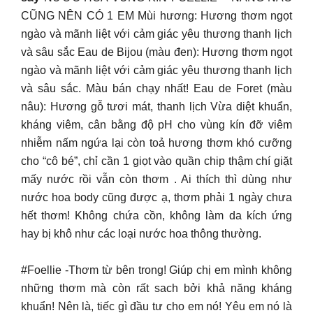
CŨNG NÊN CÓ 1 EM Mùi hương: Hương thơm ngọt
ngào và mãnh liệt với cảm giác yêu thương thanh lịch
và sâu sắc Eau de Bijou (màu đen): Hương thơm ngọt
ngào và mãnh liệt với cảm giác yêu thương thanh lịch
và sâu sắc. Màu bán chạy nhất! Eau de Foret (màu
nâu): Hương gỗ tươi mát, thanh lịch Vừa diệt khuẩn,
kháng viêm, cân bằng độ pH cho vùng kín đỡ viêm
nhiễm nấm ngứa lại còn toả hương thơm khó cưỡng
cho “cô bé”, chỉ cần 1 giọt vào quần chip thậm chí giặt
mấy nước rồi vẫn còn thơm . Ai thích thì dùng như
nước hoa body cũng được ạ, thơm phải 1 ngày chưa
hết thơm! Không chứa cồn, không làm da kích ứng
hay bị khô như các loại nước hoa thông thường.
#Foellie -Thơm từ bên trong! Giúp chị em mình không
những thơm mà còn rất sach bởi khả năng kháng
khuẩn! Nên là, tiếc gì đầu tư cho em nó! Yêu em nó là