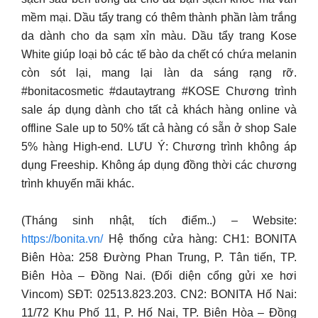
mềm mại. Dầu tẩy trang có thêm thành phần làm trắng
da dành cho da sạm xỉn màu. Dầu tẩy trang Kose
White giúp loại bỏ các tế bào da chết có chứa melanin
còn sót lại, mang lại làn da sáng rạng rỡ.
#bonitacosmetic #dautaytrang #KOSE Chương trình
sale áp dụng dành cho tất cả khách hàng online và
offline Sale up to 50% tất cả hàng có sẵn ở shop Sale
5% hàng High-end. LƯU Ý: Chương trình không áp
dụng Freeship. Không áp dụng đồng thời các chương
trình khuyến mãi khác.
(Tháng sinh nhật, tích điểm..) – Website:
https://bonita.vn/
Hệ thống cửa hàng: CH1: BONITA
Biên Hòa: 258 Đường Phan Trung, P. Tân tiến, TP.
Biên Hòa – Đồng Nai. (Đối diện cổng gửi xe hơi
Vincom) SĐT: 02513.823.203. CN2: BONITA Hố Nai:
11/72 Khu Phố 11, P. Hố Nai, TP. Biên Hòa – Đồng