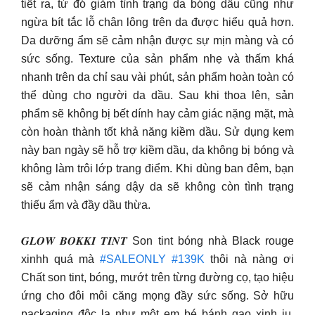
tiết ra, từ đó giảm tình trạng da bóng dầu cũng như
ngừa bít tắc lỗ chân lông trên da được hiểu quả hơn.
Da dưỡng ẩm sẽ cảm nhận được sự mịn màng và có
sức sống. Texture của sản phẩm nhẹ và thấm khá
nhanh trên da chỉ sau vài phút, sản phẩm hoàn toàn có
thể dùng cho người da dầu. Sau khi thoa lên, sản
phẩm sẽ không bị bết dính hay cảm giác nặng mặt, mà
còn hoàn thành tốt khả năng kiềm dầu. Sử dụng kem
này ban ngày sẽ hỗ trợ kiềm dầu, da không bị bóng và
không làm trôi lớp trang điểm. Khi dùng ban đêm, bạn
sẽ cảm nhận sáng dậy da sẽ không còn tình trạng
thiếu ẩm và đầy dầu thừa.
𝑮𝑳𝑶𝑾 𝑩𝑶𝑲𝑲𝑰 𝑻𝑰𝑵𝑻 Son tint bóng nhà Black rouge
xinhh quá mà
#SALEONLY
#139K
thôi nà nàng ơi
Chất son tint, bóng, mướt trên từng đường cọ, tạo hiệu
ứng cho đôi môi căng mọng đầy sức sống. Sở hữu
packaging độc lạ như một em bé bánh gạo xinh iu.