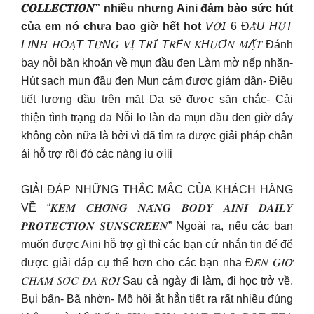
𝑪𝑶𝑳𝑳𝑬𝑪𝑻𝑰𝑶𝑵” nhiều nhưng Aini đảm bảo sức hút
của em nó chưa bao giờ hết hot
𝘝𝑂̛́𝘐 6 Đ𝐴̂̀𝘜 𝘏𝑈́𝘛
𝘓𝐼𝘕𝐻 𝐻𝘖𝐴̣𝘛 𝘛𝑈̛̀𝘕𝐺 𝑉𝘐̣ 𝘛𝑅𝘐́ 𝘛𝑅𝘌̂𝑁 𝐾𝘏𝑈𝘖̂𝑁 𝑀𝘈̣̆𝑇 Đánh
bay nỗi băn khoăn về mụn đầu đen Làm mờ nếp nhăn-
Hút sạch mụn đầu đen Mụn cám được giảm dần- Điều
tiết lượng dầu trên mặt Da sẽ được săn chắc- Cải
thiện tình trạng da Nỗi lo làn da mụn đầu đen giờ đây
không còn nữa là bởi vì đã tìm ra được giải pháp chân
ái hỗ trợ rồi đó các nàng iu ơiii
GIẢI ĐÁP NHỮNG THẮC MẮC CỦA KHÁCH HÀNG
VỀ “𝑲𝑬𝑴 𝑪𝑯𝑶̂́𝑵𝑮 𝑵𝑨̆́𝑵𝑮 𝑩𝑶𝑫𝒀 𝑨𝑰𝑵𝑰 𝑫𝑨𝑰𝑳𝒀
𝑷𝑹𝑶𝑻𝑬𝑪𝑻𝑰𝑶𝑵 𝑺𝑼𝑵𝑺𝑪𝑹𝑬𝑬𝑵” Ngoài ra, nếu các bạn
muốn được Aini hỗ trợ gì thì các bạn cứ nhắn tin để để
được giải đáp cụ thể hơn cho các bạn nha Đ𝐸̂́𝑁 𝐺𝐼𝑂̛̀
𝐶𝐻𝐴̆𝑀 𝑆𝑂́𝐶 𝐷𝐴 𝑅𝑂̂̀𝐼 Sau cả ngày đi làm, đi học trở về.
Bụi bẩn- Bã nhờn- Mồ hôi ắt hẳn tiết ra rất nhiều đúng