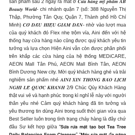
sản phẩm sau 2 ngày ra mắt ở 𝑪𝒖̛̉𝒂 𝒉𝒂̀𝒏𝒈 𝒎𝒚̃ 𝒑𝒉𝒂̂̉𝒎 𝑨𝑩
𝑩𝒆𝒂𝒖𝒕𝒚 𝑾𝒐𝒓𝒍𝒅- chi nhánh quận 7 (số: 388 Nguyễn Thị
Thập, Phường Tân Quy, Quận 7, Thành phố Hồ Chí
Minh) 𝑪𝑶́ 𝑫𝑨̂́𝑼 𝑯𝑰𝑬̣̂𝑼 𝑮𝑰𝑨̉𝑴 𝑫𝑨̂̀𝑵- nhờ vào lượt mua
của quý khách đó Flex nhẹ trộm vía, Aini đến với hệ
thống hay cửa hàng nào cũng được quý khách yêu tin
tưởng và lựa chọn Hiện Aini vẫn còn được phân phối
trên khắp các cửa hàng của hệ thống MEDiCARE,
AEON Mall Tân Phú, AEON Mall Bình Tân, AEON
Bình Dương New city. Mời quý khách hàng ghé và trải
nghiệm sản phẩm nhé 𝑨𝑰𝑵𝑰 𝑿𝑰𝑵 𝑻𝑯𝑶̂𝑵𝑮 𝑩𝑨́𝑶 𝑳𝑰̣𝑪𝑯
𝑵𝑮𝑯𝑰̉ 𝑳𝑬̂̃ 𝑸𝑼𝑶̂́𝑪 𝑲𝑯𝑨́𝑵𝑯 2/9 Chúc Qúy Khách Hàng
thật vui vẻ và hạnh phúc trong kì nghỉ lễ này với người
thân yêu nhé Cảm quý khách hàng đã tin tưởng và
yêu thương tin dùng Aini trong suốt thời gian vừa qua
Best Seller luôn trong tình trạng cháy hàng là đây chứ
đâu Sự kết hợp giữa “𝗦𝘂̛̃𝗮 𝗿𝘂̛̉𝗮 𝗺𝗮̣̆𝘁 𝘁𝗮̣𝗼 𝗯𝗼̣𝘁 𝗧𝗲𝗮 𝗧𝗿𝗲𝗲
𝗗𝗮𝗶𝗹𝘆 𝗕𝗮𝗹𝗮𝗻𝗰𝗶𝗻𝗴 𝗙𝗼𝗮𝗺 𝗖𝗹𝗲𝗮𝗻𝘀𝗲𝗿” “𝗠𝗮́𝘆 𝗿𝘂̛̉𝗮 𝗺𝗮̣̆𝘁 đ𝗮 𝗻𝗮̆𝗻𝗴