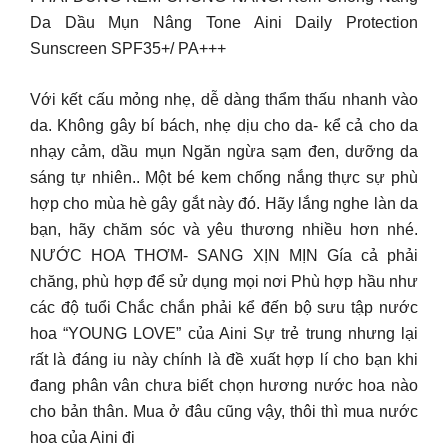
Da Dầu Mụn Nâng Tone Aini Daily Protection
Sunscreen SPF35+/ PA+++
Với kết cấu mỏng nhẹ, dễ dàng thẩm thấu nhanh vào
da. Không gây bí bách, nhẹ dịu cho da- kể cả cho da
nhạy cảm, dầu mụn Ngăn ngừa sạm đen, dưỡng da
sáng tự nhiên.. Một bé kem chống nắng thực sự phù
hợp cho mùa hè gây gắt này đó. Hãy lắng nghe làn da
bạn, hãy chăm sóc và yêu thương nhiều hơn nhé.
NƯỚC HOA THƠM- SANG XỊN MỊN Gía cả phải
chăng, phù hợp để sử dụng mọi nơi Phù hợp hầu như
các độ tuổi Chắc chắn phải kể đến bộ sưu tập nước
hoa “YOUNG LOVE” của Aini Sự trẻ trung nhưng lại
rất là đáng iu này chính là đề xuất hợp lí cho bạn khi
đang phân vân chưa biết chọn hương nước hoa nào
cho bản thân. Mua ở đâu cũng vậy, thôi thì mua nước
hoa của Aini đi