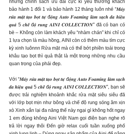
những chính sách ưu đãi cực kì yêu thương khách
bảo hành 1 đổi 1 và bảo hành 12 tháng luôn nhé “𝑴𝒂́𝒚
𝒓𝒖̛̉𝒂 𝒎𝒂̣̆𝒕 𝒕𝒂̣𝒐 𝒃𝒐̣𝒕 𝒕𝒖̛̣ đ𝒐̣̂𝒏𝒈 𝑨𝒖𝒕𝒐 𝑭𝒐𝒂𝒎𝒊𝒏𝒈 𝒍𝒂̀𝒎 𝒔𝒂̣𝒄𝒉 𝒅𝒂 𝒉𝒊𝒆̣̂𝒖
𝒒𝒖𝒂̉ 5 𝒄𝒉𝒆̂́ đ𝒐̣̂ 𝒓𝒖𝒏𝒈 𝑨𝑰𝑵𝑰 𝑪𝑶𝑳𝑳𝑬𝑪𝑻𝑰𝑶𝑵” đã có bạn có
bè – Không còn làm khách yêu “nhàm chán” khi chỉ có
1 lựa chọn là màu hồng, AINI còn có thêm màu tím cực
kỳ xinh luônnn Rửa mặt mà có thể bớt phiền toái trong
khâu tạo bọt thì quả thật là một trong những nhu cầu
quan trọng của phái đẹp.
Với “𝑴𝒂́𝒚 𝒓𝒖̛̉𝒂 𝒎𝒂̣̆𝒕 𝒕𝒂̣𝒐 𝒃𝒐̣𝒕 𝒕𝒖̛̣ đ𝒐̣̂𝒏𝒈 𝑨𝒖𝒕𝒐 𝑭𝒐𝒂𝒎𝒊𝒏𝒈 𝒍𝒂̀𝒎 𝒔𝒂̣𝒄𝒉
𝒅𝒂 𝒉𝒊𝒆̣̂𝒖 𝒒𝒖𝒂̉ 5 𝒄𝒉𝒆̂́ đ𝒐̣̂ 𝒓𝒖𝒏𝒈 𝑨𝑰𝑵𝑰 𝑪𝑶𝑳𝑳𝑬𝑪𝑻𝑰𝑶𝑵”, bạn sẽ
được trải nghiệm khoảnh khắc rửa mặt siêu siêu đã
với lớp bọt mịn như bông và chế độ rung sóng âm xịn
xò Xinh xắn lại đa năng thể này ngại gì không hốt ngay
1 em đúng không Aini Việt Nam gọi điện bạn nghe rõ
trả lời ngay thôi Đến giờ relax cuối tuần xuống phố
xinh lung linh – Dùng ngay sản phẩm của Aini để nâng