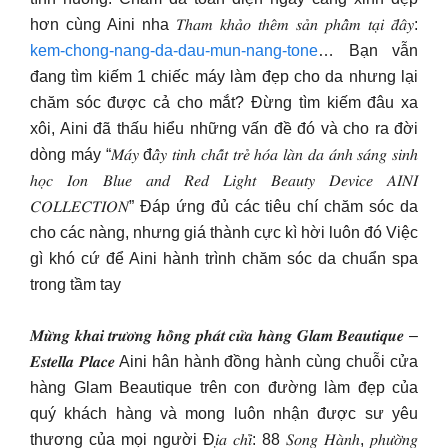
hơn cùng Aini nha 𝑇ℎ𝑎𝑚 𝑘ℎ𝑎̉𝑜 𝑡ℎ𝑒̂𝑚 𝑠𝑎̉𝑛 𝑝ℎ𝑎̂̉𝑚 𝑡𝑎̣𝑖 𝑑̄𝑎̂𝑦:
kem-chong-nang-da-dau-mun-nang-tone
… Bạn vẫn
đang tìm kiếm 1 chiếc máy làm đẹp cho da nhưng lại
chăm sóc được cả cho mắt? Đừng tìm kiếm đâu xa
xôi, Aini đã thấu hiểu những vấn đề đó và cho ra đời
dòng máy “𝑀𝑎́𝑦 đ𝑎̂̉𝑦 𝑡𝑖𝑛ℎ 𝑐ℎ𝑎̂́𝑡 𝑡𝑟𝑒̉ ℎ𝑜́𝑎 𝑙𝑎̀𝑛 𝑑𝑎 𝑎́𝑛ℎ 𝑠𝑎́𝑛𝑔 𝑠𝑖𝑛ℎ
ℎ𝑜̣𝑐 𝐼𝑜𝑛 𝐵𝑙𝑢𝑒 𝑎𝑛𝑑 𝑅𝑒𝑑 𝐿𝑖𝑔ℎ𝑡 𝐵𝑒𝑎𝑢𝑡𝑦 𝐷𝑒𝑣𝑖𝑐𝑒 𝐴𝐼𝑁𝐼
𝐶𝑂𝐿𝐿𝐸𝐶𝑇𝐼𝑂𝑁” Đáp ứng đủ các tiêu chí chăm sóc da
cho các nàng, nhưng giá thành cực kì hời luôn đó Việc
gì khó cứ để Aini hành trình chăm sóc da chuẩn spa
trong tầm tay
𝑴𝒖̛̀𝒏𝒈 𝒌𝒉𝒂𝒊 𝒕𝒓𝒖̛𝒐̛𝒏𝒈 𝒉𝒐̂̀𝒏𝒈 𝒑𝒉𝒂́𝒕 𝒄𝒖̛̉𝒂 𝒉𝒂̀𝒏𝒈 𝑮𝒍𝒂𝒎 𝑩𝒆𝒂𝒖𝒕𝒊𝒒𝒖𝒆 –
𝑬𝒔𝒕𝒆𝒍𝒍𝒂 𝑷𝒍𝒂𝒄𝒆 Aini hân hành đồng hành cùng chuỗi cửa
hàng Glam Beautique trên con đường làm đẹp của
quý khách hàng và mong luôn nhận được sư yêu
thương của mọi người Đ𝑖̣𝑎 𝑐ℎ𝑖̉: 88 𝑆𝑜𝑛𝑔 𝐻𝑎̀𝑛ℎ, 𝑝ℎ𝑢̛𝑜̛̀𝑛𝑔