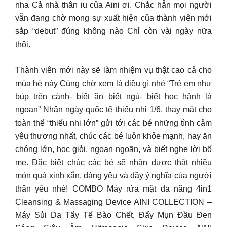
nha Cả nhà thân iu của Aini ơi. Chắc hẳn mọi người
vẫn đang chờ mong sự xuất hiện của thành viên mới
sắp “debut” đúng không nào Chỉ còn vài ngày nữa
thôi.
Thành viên mới này sẽ làm nhiệm vụ thật cao cả cho
mùa hè này Cùng chờ xem là điều gì nhé “Trẻ em như
búp trên cành- biết ăn biết ngủ- biết học hành là
ngoan” Nhân ngày quốc tế thiếu nhi 1/6, thay mặt cho
toàn thể “thiếu nhi lớn” gửi tới các bé những tình cảm
yêu thương nhất, chúc các bé luôn khỏe mạnh, hay ăn
chóng lớn, học giỏi, ngoan ngoãn, và biết nghe lời bố
mẹ. Đặc biệt chúc các bé sẽ nhận được thật nhiều
món quà xinh xắn, đáng yêu và đầy ý nghĩa của người
thân yêu nhé! COMBO Máy rửa mặt đa năng 4in1
Cleansing & Massaging Device AINI COLLECTION –
Máy Sủi Da Tẩy Tế Bào Chết, Đẩy Mụn Đầu Đen