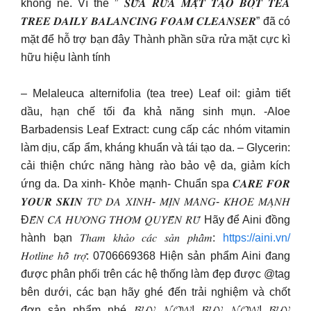
không nè. Vì thế ” 𝑺𝑼̛̃𝑨 𝑹𝑼̛̉𝑨 𝑴𝑨̣̆𝑻 𝑻𝑨̣𝑶 𝑩𝑶̣𝑻 𝑻𝑬𝑨
𝑻𝑹𝑬𝑬 𝑫𝑨𝑰𝑳𝒀 𝑩𝑨𝑳𝑨𝑵𝑪𝑰𝑵𝑮 𝑭𝑶𝑨𝑴 𝑪𝑳𝑬𝑨𝑵𝑺𝑬𝑹” đã có
mặt để hỗ trợ bạn đây Thành phần sữa rửa mặt cực kì
hữu hiệu lành tính
– Melaleuca alternifolia (tea tree) Leaf oil: giảm tiết
dầu, hạn chế tối đa khả năng sinh mụn. -Aloe
Barbadensis Leaf Extract: cung cấp các nhóm vitamin
làm dịu, cấp ẩm, kháng khuẩn và tái tạo da. – Glycerin:
cải thiện chức năng hàng rào bảo vệ da, giảm kích
ứng da. Da xinh- Khỏe mạnh- Chuẩn spa 𝑪𝑨𝑹𝑬 𝑭𝑶𝑹
𝒀𝑶𝑼𝑹 𝑺𝑲𝑰𝑵 𝑇𝑈̛̀ 𝐷𝐴 𝑋𝐼𝑁𝐻- 𝑀𝐼̣𝑁 𝑀𝐴̀𝑁𝐺- 𝐾𝐻𝑂̉𝐸 𝑀𝐴̣𝑁𝐻
Đ𝐸̂́𝑁 𝐶𝐴̉ 𝐻𝑈̛𝑂̛𝑁𝐺 𝑇𝐻𝑂̛𝑀 𝑄𝑈𝑌𝐸̂́𝑁 𝑅𝑈̃ Hãy để Aini đồng
hành bạn 𝑇ℎ𝑎𝑚 𝑘ℎ𝑎̉𝑜 𝑐𝑎́𝑐 𝑠𝑎̉𝑛 𝑝ℎ𝑎̂̉𝑚:
https://aini.vn/
𝐻𝑜𝑡𝑙𝑖𝑛𝑒 ℎ𝑜̂̃ 𝑡𝑟𝑜̛̣: 0706669368 Hiện sản phẩm Aini đang
được phân phối trên các hệ thống làm đẹp được @tag
bên dưới, các bạn hãy ghé đến trải nghiệm và chốt
đơn sản phẩm nhé 𝓑𝓤𝓨 𝓝𝓞𝓦! 𝓑𝓤𝓨 𝓝𝓞𝓦! 𝓑𝓤𝓨