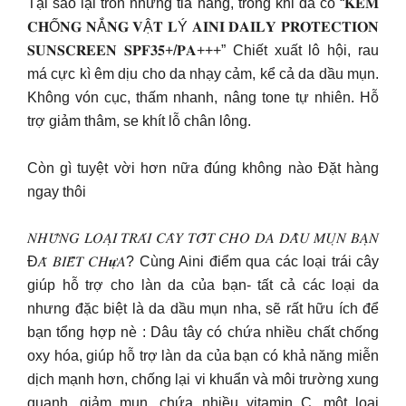
Tại sao lại trốn những tia nắng, trong khi đã có “𝐊𝐄𝐌
𝐂𝐇Ố𝐍𝐆 𝐍Ắ𝐍𝐆 𝐕Ậ𝐓 𝐋Ý 𝐀𝐈𝐍𝐈 𝐃𝐀𝐈𝐋𝐘 𝐏𝐑𝐎𝐓𝐄𝐂𝐓𝐈𝐎𝐍
𝐒𝐔𝐍𝐒𝐂𝐑𝐄𝐄𝐍 𝐒𝐏𝐅𝟑𝟓+/𝐏𝐀+++” Chiết xuất lô hội, rau
má cực kì êm dịu cho da nhạy cảm, kể cả da dầu mụn.
Không vón cục, thấm nhanh, nâng tone tự nhiên. Hỗ
trợ giảm thâm, se khít lỗ chân lông.
Còn gì tuyệt vời hơn nữa đúng không nào Đặt hàng
ngay thôi
𝑁𝐻𝑈̛̃𝑁𝐺 𝐿𝑂𝐴̣𝐼 𝑇𝑅𝐴́𝐼 𝐶𝐴̂𝑌 𝑇𝑂̂́𝑇 𝐶𝐻𝑂 𝐷𝐴 𝐷𝐴̂̀𝑈 𝑀𝑈̣𝑁 𝐵𝐴̣𝑁
Đ𝐴̃ 𝐵𝐼𝐸̂́𝑇 𝐶𝐻𝒖̛̣𝐴? Cùng Aini điểm qua các loại trái cây
giúp hỗ trợ cho làn da của bạn- tất cả các loại da
nhưng đặc biệt là da dầu mụn nha, sẽ rất hữu ích để
bạn tổng hợp nè : Dâu tây có chứa nhiều chất chống
oxy hóa, giúp hỗ trợ làn da của bạn có khả năng miễn
dịch mạnh hơn, chống lại vi khuẩn và môi trường xung
quanh, giảm mụn, chứa nhiều vitamin C, một loại