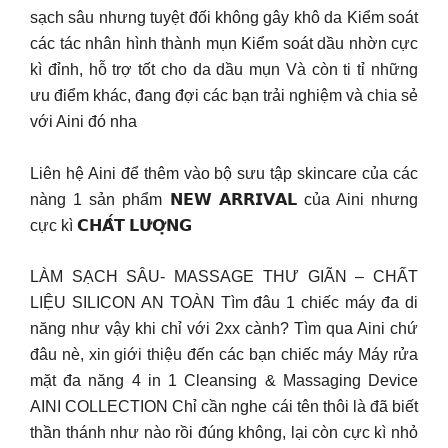
sạch sâu nhưng tuyệt đối không gây khô da Kiểm soát
các tác nhân hình thành mụn Kiểm soát dầu nhờn cực
kì đỉnh, hỗ trợ tốt cho da dầu mụn Và còn ti tỉ những
ưu điểm khác, đang đợi các bạn trải nghiệm và chia sẻ
với Aini đó nha
Liên hệ Aini để thêm vào bộ sưu tập skincare của các
nàng 1 sản phẩm 𝗡𝗘𝗪 𝗔𝗥𝗥𝗜𝗩𝗔𝗟 của Aini nhưng
cực kì 𝗖𝗛𝗔̂́𝗧 𝗟𝗨̛𝗢̛̣𝗡𝗚
LÀM SẠCH SÂU- MASSAGE THƯ GIÃN – CHẤT
LIỆU SILICON AN TOÀN Tìm đâu 1 chiếc máy đa di
năng như vậy khi chỉ với 2xx cành? Tìm qua Aini chứ
đâu nè, xin giới thiệu đến các bạn chiếc máy Máy rửa
mặt đa năng 4 in 1 Cleansing & Massaging Device
AINI COLLECTION Chỉ cần nghe cái tên thôi là đã biết
thần thánh như nào rồi đúng không, lại còn cực kì nhỏ