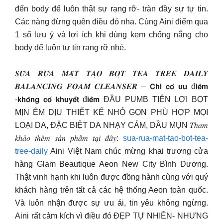
đến body để luôn thật sự rạng rỡ- tràn đầy sự tự tin.
Các nàng đừng quên điều đó nha. Cùng Aini điểm qua
1 số lưu ý và lợi ích khi dùng kem chống nắng cho
body để luôn tự tin rạng rỡ nhé.
𝑺𝑼̛̃𝑨 𝑹𝑼̛̉𝑨 𝑴𝑨̣̆𝑻 𝑻𝑨̣𝑶 𝑩𝑶̣𝑻 𝑻𝑬𝑨 𝑻𝑹𝑬𝑬 𝑫𝑨𝑰𝑳𝒀
𝑩𝑨𝑳𝑨𝑵𝑪𝑰𝑵𝑮 𝑭𝑶𝑨𝑴 𝑪𝑳𝑬𝑨𝑵𝑺𝑬𝑹 – 𝗖𝗵𝗶̉ 𝗰𝗼́ 𝘂̛𝘂 đ𝗶𝗲̂̉𝗺
-𝗸𝗵𝗼̂𝗻𝗴 𝗰𝗼́ 𝗸𝗵𝘂𝘆𝗲̂́𝘁 đ𝗶𝗲̂̉𝗺 ĐẦU PUMB TIỆN LỢI BỌT
MỊN ÊM DỊU THIẾT KẾ NHỎ GỌN PHÙ HỢP MỌI
LOẠI DA, ĐẶC BIỆT DA NHẠY CẢM, DẦU MỤN 𝑇ℎ𝑎𝑚
𝑘ℎ𝑎̉𝑜 𝑡ℎ𝑒̂𝑚 𝑠𝑎̉𝑛 𝑝ℎ𝑎̂̉𝑚 𝑡𝑎̣𝑖 𝑑̄𝑎̂𝑦:
sua-rua-mat-tao-bot-tea-
tree-daily
Aini Việt Nam chúc mừng khai trương cửa
hàng Glam Beautique Aeon New City Bình Dương.
Thật vinh hạnh khi luôn được đồng hành cùng với quý
khách hàng trên tất cả các hệ thống Aeon toàn quốc.
Và luôn nhận được sự ưu ái, tin yêu không ngừng.
Aini rất cảm kích vì điều đó ĐẸP TỰ NHIÊN- NHƯNG