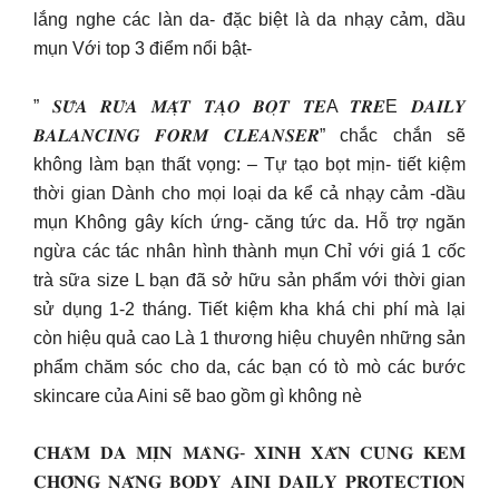
lắng nghe các làn da- đặc biệt là da nhạy cảm, dầu
mụn Với top 3 điểm nổi bật-
” 𝑺𝑼̛̃𝑨 𝑹𝑼̛̉𝑨 𝑴𝑨̣̆𝑻 𝑻𝑨̣𝑶 𝑩𝑶̣𝑻 𝑻𝑬A 𝑻𝑹𝑬E 𝑫𝑨𝑰𝑳𝒀
𝑩𝑨𝑳𝑨𝑵𝑪𝑰𝑵𝑮 𝑭𝑶𝑹𝑴 𝑪𝑳𝑬𝑨𝑵𝑺𝑬𝑹” chắc chắn sẽ
không làm bạn thất vọng: – Tự tạo bọt mịn- tiết kiệm
thời gian Dành cho mọi loại da kể cả nhạy cảm -dầu
mụn Không gây kích ứng- căng tức da. Hỗ trợ ngăn
ngừa các tác nhân hình thành mụn Chỉ với giá 1 cốc
trà sữa size L bạn đã sở hữu sản phẩm với thời gian
sử dụng 1-2 tháng. Tiết kiệm kha khá chi phí mà lại
còn hiệu quả cao Là 1 thương hiệu chuyên những sản
phẩm chăm sóc cho da, các bạn có tò mò các bước
skincare của Aini sẽ bao gồm gì không nè
𝐂𝐇𝐀̆𝐌 𝐃𝐀 𝐌𝐈̣𝐍 𝐌𝐀̀𝐍𝐆- 𝐗𝐈𝐍𝐇 𝐗𝐀̆́𝐍 𝐂𝐔̀𝐍𝐆 𝐊𝐄𝐌
𝐂𝐇𝐎̂́𝐍𝐆 𝐍𝐀̆́𝐍𝐆 𝐁𝐎𝐃𝐘 𝐀𝐈𝐍𝐈 𝐃𝐀𝐈𝐋𝐘 𝐏𝐑𝐎𝐓𝐄𝐂𝐓𝐈𝐎𝐍