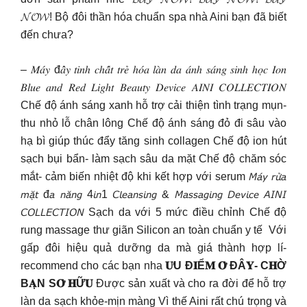
𝓝𝓞𝓦! Bộ đôi thần hóa chuẩn spa nhà Aini bạn đã biết
đến chưa?
– 𝑀𝑎́𝑦 đ𝑎̂̉𝑦 𝑡𝑖𝑛ℎ 𝑐ℎ𝑎̂́𝑡 𝑡𝑟𝑒̉ ℎ𝑜́𝑎 𝑙𝑎̀𝑛 𝑑𝑎 𝑎́𝑛ℎ 𝑠𝑎́𝑛𝑔 𝑠𝑖𝑛ℎ ℎ𝑜̣𝑐 𝐼𝑜𝑛
𝐵𝑙𝑢𝑒 𝑎𝑛𝑑 𝑅𝑒𝑑 𝐿𝑖𝑔ℎ𝑡 𝐵𝑒𝑎𝑢𝑡𝑦 𝐷𝑒𝑣𝑖𝑐𝑒 𝐴𝐼𝑁𝐼 𝐶𝑂𝐿𝐿𝐸𝐶𝑇𝐼𝑂𝑁
Chế độ ánh sáng xanh hỗ trợ cải thiện tình trạng mụn-
thu nhỏ lỗ chân lông Chế độ ánh sáng đỏ đi sâu vào
hạ bì giúp thúc đẩy tăng sinh collagen Chế độ ion hút
sạch bụi bẩn- làm sạch sâu da mặt Chế độ chăm sóc
mắt- cảm biến nhiệt độ khi kết hợp với serum 𝘔𝘢́𝘺 𝘳𝘶̛̉𝘢
𝘮𝘢̣̆𝘵 đ𝘢 𝘯𝘢̆𝘯𝘨 4𝘪𝘯1 𝘊𝘭𝘦𝘢𝘯𝘴𝘪𝘯𝘨 & 𝘔𝘢𝘴𝘴𝘢𝘨𝘪𝘯𝘨 𝘋𝘦𝘷𝘪𝘤𝘦 𝘈𝘐𝘕𝘐
𝘊𝘖𝘓𝘓𝘌𝘊𝘛𝘐𝘖𝘕 Sạch da với 5 mức điều chỉnh Chế độ
rung massage thư giãn Silicon an toàn chuẩn y tế ️ Với
gấp đôi hiệu quả dưỡng da mà giá thành hợp lí-
recommend cho các bạn nha
𝐔̛U Đ𝐈Ể𝐌 𝐎̛̉ ĐÂ𝐘- C𝐇Ờ
B𝐀̣N S𝐎̛̉ 𝐇Ữ𝐔
Được sản xuất và cho ra đời để hỗ trợ
làn da sạch khỏe-mịn màng Vì thế Aini rất chú trọng và