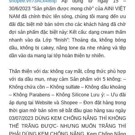
shopee.vn?3Acx4i6fIp
Áp dụng từ ngày 15 –
30/6/2023 “Sản phẩm được mong chờ” của AINI VIỆT
NAM đã chính thức lên sóng, chúng tôi mang đến ưu
đãi đặc biệt mở bán sớm cho các khách hàng đã chờ
đợi sản phẩm đặc biệt này: Kết cấu: dạng cream thấm
nhanh vào da Lớp “finish”: Thoáng da, không bóng
dầu, không bị cakey, nâng tone da nhẹ nhàng và tệp
dần vào da mang lại lớp hoàn thiện tự nhiên.
Thân thiện với da: không cay mắt, công thức phù hợp
với da dầu mun, nhạy cảm Sản phẩm với 5 không: –
Không chứa cồn – Không sulfate – Không dầu khoáng
– Không Parabens – Không Silicone Lưu ý: – Ưu đãi
áp dụng tại Website và Shopee – Đơn đặt hàng trong
thời gian mở bán sớm sẽ bắt đầu giao hàng sau ngày
03/07/2023 DÙNG KEM CHỐNG NẮNG THÌ KHÔNG
THỂ TRẮNG ĐƯỢC- NHƯNG MUỐN TRẮNG THÌ
PHẢI DÙNG KEM CHỐNG NẮNG. Kem Chống Nắng