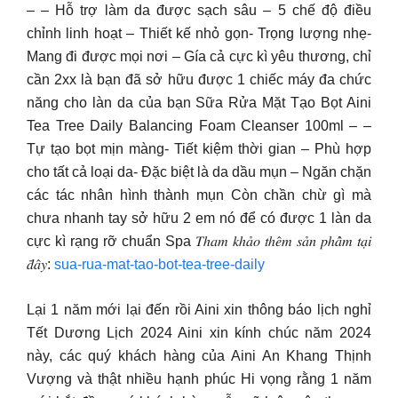
– – Hỗ trợ làm da được sạch sâu – 5 chế độ điều
chỉnh linh hoạt – Thiết kế nhỏ gọn- Trọng lượng nhẹ-
Mang đi được mọi nơi – Gía cả cực kì yêu thương, chỉ
cần 2xx là bạn đã sở hữu được 1 chiếc máy đa chức
năng cho làn da của bạn Sữa Rửa Mặt Tạo Bọt Aini
Tea Tree Daily Balancing Foam Cleanser 100ml – –
Tự tạo bọt mịn màng- Tiết kiệm thời gian – Phù hợp
cho tất cả loại da- Đặc biệt là da dầu mụn – Ngăn chặn
các tác nhân hình thành mụn Còn chần chừ gì mà
chưa nhanh tay sở hữu 2 em nó để có được 1 làn da
cực kì rạng rỡ chuẩn Spa 𝑇ℎ𝑎𝑚 𝑘ℎ𝑎̉𝑜 𝑡ℎ𝑒̂𝑚 𝑠𝑎̉𝑛 𝑝ℎ𝑎̂̉𝑚 𝑡𝑎̣𝑖
𝑑̄𝑎̂𝑦:
sua-rua-mat-tao-bot-tea-tree-daily
Lại 1 năm mới lại đến rồi Aini xin thông báo lịch nghỉ
Tết Dương Lịch 2024 Aini xin kính chúc năm 2024
này, các quý khách hàng của Aini An Khang Thịnh
Vượng và thật nhiều hạnh phúc Hi vọng rằng 1 năm