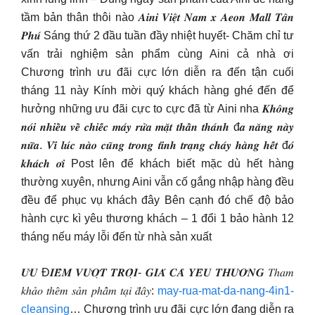
tầm bản thân thôi nào 𝑨𝒊𝒏𝒊 𝑽𝒊𝒆̣̂𝒕 𝑵𝒂𝒎 𝒙 𝑨𝒆𝒐𝒏 𝑴𝒂𝒍𝒍 𝑻𝒂̂𝒏
𝑷𝒉𝒖́ Sáng thứ 2 đầu tuần đầy nhiệt huyết- Chăm chỉ tư
vấn trải nghiệm sản phẩm cùng Aini cả nhà ơi
Chương trình ưu đãi cực lớn diễn ra đến tận cuối
tháng 11 này Kính mời quý khách hàng ghé đến để
hưởng những ưu đãi cực to cực đã từ Aini nha 𝑲𝒉𝒐̂𝒏𝒈
𝒏𝒐́𝒊 𝒏𝒉𝒊𝒆̂̀𝒖 𝒗𝒆̂̀ 𝒄𝒉𝒊𝒆̂́𝒄 𝒎𝒂́𝒚 𝒓𝒖̛̉𝒂 𝒎𝒂̣̆𝒕 𝒕𝒉𝒂̂̀𝒏 𝒕𝒉𝒂́𝒏𝒉 đ𝒂 𝒏𝒂̆𝒏𝒈 𝒏𝒂̀𝒚
𝒏𝒖̛̃𝒂. 𝑽𝒊̀ 𝒍𝒖́𝒄 𝒏𝒂̀𝒐 𝒄𝒖̃𝒏𝒈 𝒕𝒓𝒐𝒏𝒈 𝒕𝒊̀𝒏𝒉 𝒕𝒓𝒂̣𝒏𝒈 𝒄𝒉𝒂́𝒚 𝒉𝒂̀𝒏𝒈 𝒉𝒆̂́𝒕 đ𝒐́
𝒌𝒉𝒂́𝒄𝒉 𝒐̛𝒊 Post lên để khách biết mặc dù hết hàng
thường xuyên, nhưng Aini vẫn cố gắng nhập hàng đều
đều để phục vụ khách đây Bên cạnh đó chế độ bảo
hành cực kì yêu thương khách – 1 đổi 1 bảo hành 12
tháng nếu máy lỗi đến từ nhà sản xuất
𝑼̛𝑼 Đ𝑰𝑬̂̉𝑴 𝑽𝑼̛𝑶̛̣𝑻 𝑻𝑹𝑶̣̂𝑰- 𝑮𝑰𝑨́ 𝑪𝑨̉ 𝒀𝑬̂𝑼 𝑻𝑯𝑼̛𝑶̛𝑵𝑮 𝑇ℎ𝑎𝑚
𝑘ℎ𝑎̉𝑜 𝑡ℎ𝑒̂𝑚 𝑠𝑎̉𝑛 𝑝ℎ𝑎̂̉𝑚 𝑡𝑎̣𝑖 𝑑̄𝑎̂𝑦:
may-rua-mat-da-nang-4in1-
cleansing
… Chương trình ưu đãi cực lớn đang diễn ra