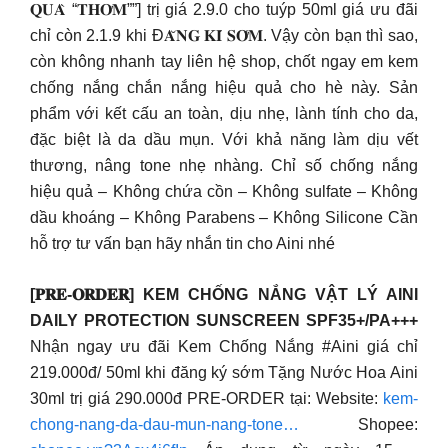
𝐐𝐔𝐀̀ “𝐓𝐇𝐎̛𝐌””] trị giá 2.9.0 cho tuýp 50ml giá ưu đãi
chỉ còn 2.1.9 khi Đ𝐀̆𝐍𝐆 𝐊𝐈́ 𝐒𝐎̛́𝐌. Vậy còn bạn thì sao,
còn không nhanh tay liên hệ shop, chốt ngay em kem
chống nắng chắn nắng hiệu quả cho hè này. Sản
phẩm với kết cấu an toàn, dịu nhẹ, lành tính cho da,
đặc biệt là da dầu mụn. Với khả năng làm dịu vết
thương, nâng tone nhẹ nhàng. Chỉ số chống nắng
hiệu quả – Không chứa cồn – Không sulfate – Không
dầu khoáng – Không Parabens – Không Silicone Cần
hỗ trợ tư vấn bạn hãy nhắn tin cho Aini nhé
[𝐏𝐑𝐄-𝐎𝐑𝐃𝐄𝐑] KEM CHỐNG NẮNG VẬT LÝ AINI
DAILY PROTECTION SUNSCREEN SPF35+/PA+++
Nhận ngay ưu đãi Kem Chống Nắng #Aini giá chỉ
219.000đ/ 50ml khi đăng ký sớm Tặng Nước Hoa Aini
30ml trị giá 290.000đ PRE-ORDER tại: Website:
kem-
chong-nang-da-dau-mun-nang-tone…
Shopee: