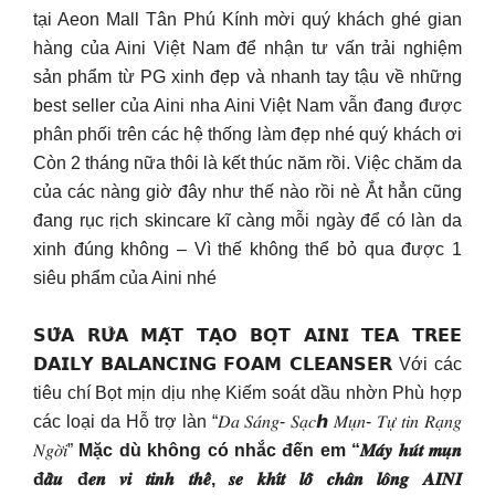
tại Aeon Mall Tân Phú Kính mời quý khách ghé gian
hàng của Aini Việt Nam để nhận tư vấn trải nghiệm
sản phẩm từ PG xinh đẹp và nhanh tay tậu về những
best seller của Aini nha Aini Việt Nam vẫn đang được
phân phối trên các hệ thống làm đẹp nhé quý khách ơi
Còn 2 tháng nữa thôi là kết thúc năm rồi. Việc chăm da
của các nàng giờ đây như thế nào rồi nè Ắt hẳn cũng
đang rục rịch skincare kĩ càng mỗi ngày để có làn da
xinh đúng không – Vì thế không thể bỏ qua được 1
siêu phẩm của Aini nhé
𝗦𝗨̛̃𝗔 𝗥𝗨̛̉𝗔 𝗠𝗔̣̆𝗧 𝗧𝗔̣𝗢 𝗕𝗢̣𝗧 𝗔𝗜𝗡𝗜 𝗧𝗘𝗔 𝗧𝗥𝗘𝗘
𝗗𝗔𝗜𝗟𝗬 𝗕𝗔𝗟𝗔𝗡𝗖𝗜𝗡𝗚 𝗙𝗢𝗔𝗠 𝗖𝗟𝗘𝗔𝗡𝗦𝗘𝗥 Với các
tiêu chí Bọt mịn dịu nhẹ Kiếm soát dầu nhờn Phù hợp
các loại da Hỗ trợ làn “𝐷𝑎 𝑆𝑎́𝑛𝑔- 𝑆𝑎̣𝑐ℎ 𝑀𝑢̣𝑛- 𝑇𝑢̛̣ 𝑡𝑖𝑛 𝑅𝑎̣𝑛𝑔
𝑁𝑔𝑜̛̀𝑖”
Mặc dù không có nhắc đến em “𝑴𝒂́𝒚 𝒉𝒖́𝒕 𝒎𝒖̣𝒏
đ𝒂̂̀𝒖 đ𝒆𝒏 𝒗𝒊 𝒕𝒊𝒏𝒉 𝒕𝒉𝒆̂̉, 𝒔𝒆 𝒌𝒉𝒊́𝒕 𝒍𝒐̂̃ 𝒄𝒉𝒂̂𝒏 𝒍𝒐̂𝒏𝒈 𝑨𝑰𝑵𝑰