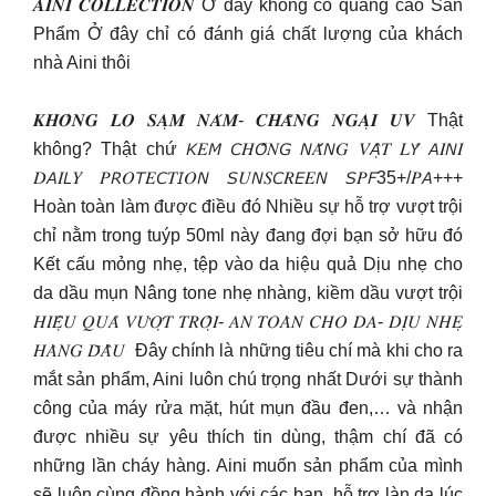
𝑨𝑰𝑵𝑰 𝑪𝑶𝑳𝑳𝑬𝑪𝑻𝑰𝑶𝑵 Ở đây không có quảng cáo Sản
Phẩm Ở đây chỉ có đánh giá chất lượng của khách
nhà Aini thôi
𝑲𝑯𝑶̂𝑵𝑮 𝑳𝑶 𝑺𝑨̣𝑴 𝑵𝑨́𝑴- 𝑪𝑯𝑨̆̉𝑵𝑮 𝑵𝑮𝑨̣𝑰 𝑼𝑽 Thật
không? Thật chứ 𝘒𝐸𝘔 𝘊𝐻𝘖̂́𝑁𝘎 𝘕𝐴̆́𝘕𝐺 𝑉𝘈̣̂𝑇 𝐿𝘠́ 𝘈𝐼𝘕𝐼
𝐷𝘈𝐼𝘓𝑌 𝑃𝘙𝑂𝘛𝐸𝘊𝑇𝘐𝑂𝘕 𝘚𝑈𝘕𝑆𝘊𝑅𝘌𝐸𝘕 𝘚𝑃𝘍35+/𝑃𝘈+++
Hoàn toàn làm được điều đó Nhiều sự hỗ trợ vượt trội
chỉ nằm trong tuýp 50ml này đang đợi bạn sở hữu đó
Kết cấu mỏng nhẹ, tệp vào da hiệu quả Dịu nhẹ cho
da dầu mụn Nâng tone nhẹ nhàng, kiềm dầu vượt trội
𝐻𝐼𝐸̣̂𝑈 𝑄𝑈𝐴̉ 𝑉𝑈̛𝑂̛̣𝑇 𝑇𝑅𝑂̣̂𝐼- 𝐴𝑁 𝑇𝑂𝐴̀𝑁 𝐶𝐻𝑂 𝐷𝐴- 𝐷𝐼̣𝑈 𝑁𝐻𝐸̣
𝐻𝐴̀𝑁𝐺 𝐷̄𝐴̂̀𝑈 ️ Đây chính là những tiêu chí mà khi cho ra
mắt sản phẩm, Aini luôn chú trọng nhất Dưới sự thành
công của máy rửa mặt, hút mụn đầu đen,… và nhận
được nhiều sự yêu thích tin dùng, thậm chí đã có
những lần cháy hàng. Aini muốn sản phẩm của mình
sẽ luôn cùng đồng hành với các bạn, hỗ trợ làn da lúc