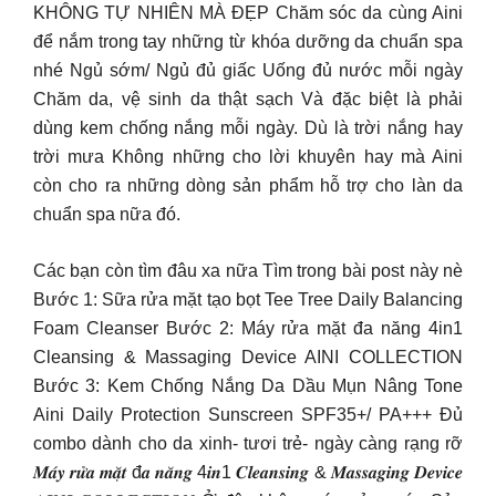
KHÔNG TỰ NHIÊN MÀ ĐẸP Chăm sóc da cùng Aini
để nắm trong tay những từ khóa dưỡng da chuẩn spa
nhé Ngủ sớm/ Ngủ đủ giấc Uống đủ nước mỗi ngày
Chăm da, vệ sinh da thật sạch Và đặc biệt là phải
dùng kem chống nắng mỗi ngày. Dù là trời nắng hay
trời mưa Không những cho lời khuyên hay mà Aini
còn cho ra những dòng sản phẩm hỗ trợ cho làn da
chuẩn spa nữa đó.
Các bạn còn tìm đâu xa nữa Tìm trong bài post này nè
Bước 1: Sữa rửa mặt tạo bọt Tee Tree Daily Balancing
Foam Cleanser Bước 2: Máy rửa mặt đa năng 4in1
Cleansing & Massaging Device AINI COLLECTION
Bước 3: Kem Chống Nắng Da Dầu Mụn Nâng Tone
Aini Daily Protection Sunscreen SPF35+/ PA+++ Đủ
combo dành cho da xinh- tươi trẻ- ngày càng rạng rỡ
𝑴𝒂́𝒚 𝒓𝒖̛̉𝒂 𝒎𝒂̣̆𝒕 đ𝒂 𝒏𝒂̆𝒏𝒈 4𝒊𝒏1 𝑪𝒍𝒆𝒂𝒏𝒔𝒊𝒏𝒈 & 𝑴𝒂𝒔𝒔𝒂𝒈𝒊𝒏𝒈 𝑫𝒆𝒗𝒊𝒄𝒆