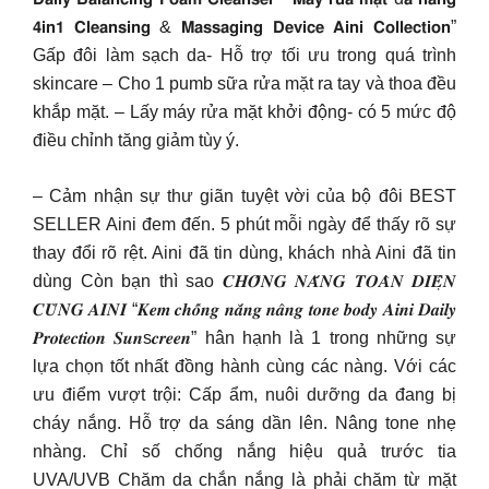
𝟰𝗶𝗻𝟭 𝗖𝗹𝗲𝗮𝗻𝘀𝗶𝗻𝗴 & 𝗠𝗮𝘀𝘀𝗮𝗴𝗶𝗻𝗴 𝗗𝗲𝘃𝗶𝗰𝗲 𝗔𝗶𝗻𝗶 𝗖𝗼𝗹𝗹𝗲𝗰𝘁𝗶𝗼𝗻”
Gấp đôi làm sạch da- Hỗ trợ tối ưu trong quá trình
skincare – Cho 1 pumb sữa rửa mặt ra tay và thoa đều
khắp mặt. – Lấy máy rửa mặt khởi động- có 5 mức độ
điều chỉnh tăng giảm tùy ý.
– Cảm nhận sự thư giãn tuyệt vời của bộ đôi BEST
SELLER Aini đem đến. 5 phút mỗi ngày để thấy rõ sự
thay đổi rõ rệt. Aini đã tin dùng, khách nhà Aini đã tin
dùng Còn bạn thì sao 𝑪𝑯𝑶̂́𝑵𝑮 𝑵𝑨̆́𝑵𝑮 𝑻𝑶𝑨̀𝑵 𝑫𝑰𝑬̣̂𝑵
𝑪𝑼̀𝑵𝑮 𝑨𝑰𝑵𝑰 “𝑲𝒆𝒎 𝒄𝒉𝒐̂́𝒏𝒈 𝒏𝒂̆́𝒏𝒈 𝒏𝒂̂𝒏𝒈 𝒕𝒐𝒏𝒆 𝒃𝒐𝒅𝒚 𝑨𝒊𝒏𝒊 𝑫𝒂𝒊𝒍𝒚
𝑷𝒓𝒐𝒕𝒆𝒄𝒕𝒊𝒐𝒏 𝑺𝒖𝒏s𝒄𝒓𝒆𝒆𝒏” hân hạnh là 1 trong những sự
lựa chọn tốt nhất đồng hành cùng các nàng. Với các
ưu điểm vượt trội: Cấp ẩm, nuôi dưỡng da đang bị
cháy nắng. Hỗ trợ da sáng dần lên. Nâng tone nhẹ
nhàng. Chỉ số chống nắng hiệu quả trước tia
UVA/UVB Chăm da chắn nắng là phải chăm từ mặt