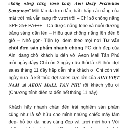
𝒄𝙝𝒐̂́𝙣𝒈 𝒏𝙖̆́𝒏𝙜 𝙣𝒂̂𝙣𝒈 𝒕𝙤𝒏𝙚 𝙗𝒐𝙙𝒚 𝑨𝙞𝒏𝙞 𝘿𝒂𝙞𝒍𝙮 𝙋𝒓𝙤𝒕𝙚𝒄𝙩𝒊𝙤𝒏
𝑺𝙪𝒏𝙨𝒄𝙧𝒆𝙚𝒏” Một làn da tươi tắn, bất chấp cái nắng của
mặt trời mà vẫn rạng rỡ vượt trội – Chỉ số chống nắng
SPF 35+ PA+++ – Da được nâng tone và nuôi dưỡng
trắng sáng dần lên – Hiệu quả chống nắng lên đến 8
giờ – Nhỏ gọn- Tiện lợi đem theo mọi nơi
Tư vấn
chốt đơn sản phẩm nhanh chóng
PG xinh đẹp của
Aini đang chờ khách iu đến với Aeon Mall Tân Phú
mỗi ngày đâyy Chỉ còn 3 ngày nữa thôi là kết thúc đợt
sales tháng 11 đầy hấp dẫn nha khách ơi Chỉ còn vài
ngày nữa là kết thúc đợt sales cực lớn của 𝑨𝑰𝑵𝑰 𝑽𝑰𝑬̣̂𝑻
𝑵𝑨𝑴 tại 𝑨𝑬𝑶𝑵 𝑴𝑨𝑳𝑳 𝑻𝑨̂𝑵 𝑷𝑯𝑼́ rồi khách yêu ơi
(Chương trình diễn ra đến hết tháng 11 này)
Khách hãy nhanh chân đến trải nghiệm sản phẩm
cũng như là sở hữu cho mình những chiếc máy làm
đẹp- hỗ trợ da ngày càng đẹp và tươi mới hơn Với