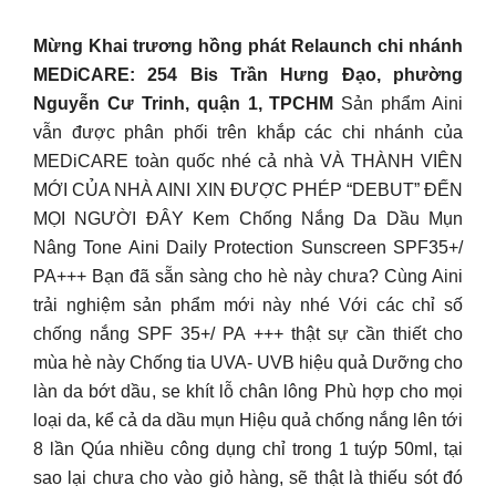
Mừng Khai trương hồng phát Relaunch chi nhánh
MEDiCARE: 254 Bis Trần Hưng Đạo, phường
Nguyễn Cư Trinh, quận 1, TPCHM
Sản phẩm Aini
vẫn được phân phối trên khắp các chi nhánh của
MEDiCARE toàn quốc nhé cả nhà VÀ THÀNH VIÊN
MỚI CỦA NHÀ AINI XIN ĐƯỢC PHÉP “DEBUT” ĐẾN
MỌI NGƯỜI ĐÂY Kem Chống Nắng Da Dầu Mụn
Nâng Tone Aini Daily Protection Sunscreen SPF35+/
PA+++ Bạn đã sẵn sàng cho hè này chưa? Cùng Aini
trải nghiệm sản phẩm mới này nhé Với các chỉ số
chống nắng SPF 35+/ PA +++ thật sự cần thiết cho
mùa hè này Chống tia UVA- UVB hiệu quả Dưỡng cho
làn da bớt dầu, se khít lỗ chân lông Phù hợp cho mọi
loại da, kể cả da dầu mụn Hiệu quả chống nắng lên tới
8 lần Qúa nhiều công dụng chỉ trong 1 tuýp 50ml, tại
sao lại chưa cho vào giỏ hàng, sẽ thật là thiếu sót đó