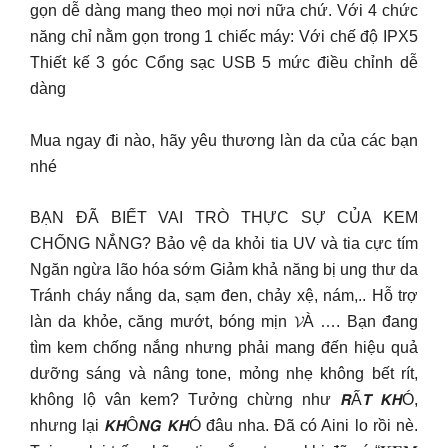
gọn dễ dàng mang theo mọi nơi nữa chứ. Với 4 chức
năng chỉ nằm gọn trong 1 chiếc máy: Với chế độ IPX5
Thiết kế 3 góc Cổng sạc USB 5 mức điều chỉnh dễ
dàng
Mua ngay đi nào, hãy yêu thương làn da của các bạn
nhé
BẠN ĐÃ BIẾT VAI TRÒ THỰC SỰ CỦA KEM
CHỐNG NẮNG? Bảo vệ da khỏi tia UV và tia cực tím
Ngăn ngừa lão hóa sớm Giảm khả năng bị ung thư da
Tránh cháy nắng da, sạm đen, chảy xệ, nám,.. Hỗ trợ
làn da khỏe, căng mướt, bóng mịn 𝓥À …. Bạn đang
tìm kem chống nắng nhưng phải mang đến hiệu quả
dưỡng sáng và nâng tone, mỏng nhẹ không bết rít,
không lộ vân kem? Tưởng chừng như 𝙍Ấ𝙏 𝙆𝙃Ó,
nhưng lại 𝙆𝙃Ô𝙉𝙂 𝙆𝙃Ó đâu nha. Đã có Aini lo rồi nè.