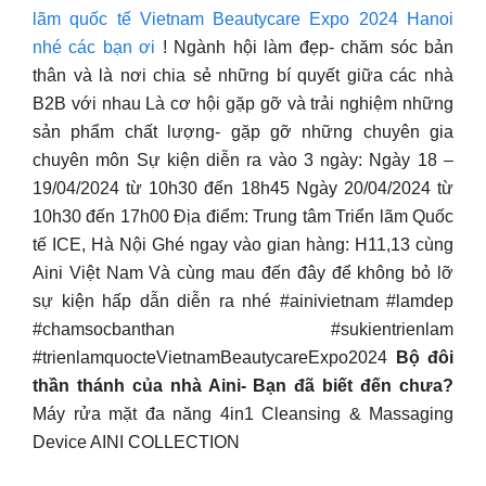
lãm quốc tế Vietnam Beautycare Expo 2024 Hanoi
nhé các bạn ơi
! Ngành hội làm đẹp- chăm sóc bản
thân và là nơi chia sẻ những bí quyết giữa các nhà
B2B với nhau Là cơ hội gặp gỡ và trải nghiệm những
sản phẩm chất lượng- gặp gỡ những chuyên gia
chuyên môn Sự kiện diễn ra vào 3 ngày: Ngày 18 –
19/04/2024 từ 10h30 đến 18h45 Ngày 20/04/2024 từ
10h30 đến 17h00 Địa điểm: Trung tâm Triển lãm Quốc
tế ICE, Hà Nội Ghé ngay vào gian hàng: H11,13 cùng
Aini Việt Nam Và cùng mau đến đây để không bỏ lỡ
sự kiện hấp dẫn diễn ra nhé #ainivietnam #lamdep
#chamsocbanthan #sukientrienlam
#trienlamquocteVietnamBeautycareExpo2024
Bộ đôi
thần thánh của nhà Aini- Bạn đã biết đến chưa?
Máy rửa mặt đa năng 4in1 Cleansing & Massaging
Device AINI COLLECTION