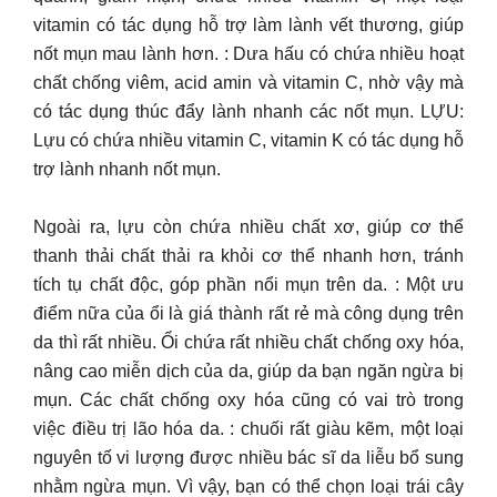
vitamin có tác dụng hỗ trợ làm lành vết thương, giúp
nốt mụn mau lành hơn. : Dưa hấu có chứa nhiều hoạt
chất chống viêm, acid amin và vitamin C, nhờ vậy mà
có tác dụng thúc đẩy lành nhanh các nốt mụn. LỰU:
Lựu có chứa nhiều vitamin C, vitamin K có tác dụng hỗ
trợ lành nhanh nốt mụn.
Ngoài ra, lựu còn chứa nhiều chất xơ, giúp cơ thể
thanh thải chất thải ra khỏi cơ thể nhanh hơn, tránh
tích tụ chất độc, góp phần nổi mụn trên da. : Một ưu
điểm nữa của ổi là giá thành rất rẻ mà công dụng trên
da thì rất nhiều. Ổi chứa rất nhiều chất chống oxy hóa,
nâng cao miễn dịch của da, giúp da bạn ngăn ngừa bị
mụn. Các chất chống oxy hóa cũng có vai trò trong
việc điều trị lão hóa da. : chuối rất giàu kẽm, một loại
nguyên tố vi lượng được nhiều bác sĩ da liễu bổ sung
nhằm ngừa mụn. Vì vậy, bạn có thể chọn loại trái cây