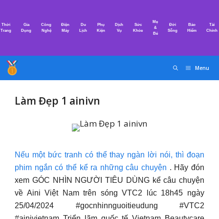
Chuyển
đến
Mẹ
Thời
Gia
Công
Điện
Du
Phụ
Dịch
Sức
Đời
Bảo
Tài
nội
&
Trang
Dụng
Nghệ
Máy
Lịch
Kiện
Vụ
Khỏe
Sống
Hiểm
Chính
Bé
dung
Menu
Làm Đẹp 1 ainivn
Nếu một bức tranh có thể thay ngàn lời nói, thì đoạn
phim ngắn có thể kể ra những câu chuyện
. Hãy đón
xem GÓC NHÌN NGƯỜI TIÊU DÙNG kể câu chuyện
về Aini Việt Nam trên sóng VTC2 lúc 18h45 ngày
25/04/2024 #gocnhinnguoitieudung #VTC2
#ainivietnam Triển lãm quốc tế Vietnam Beautycare