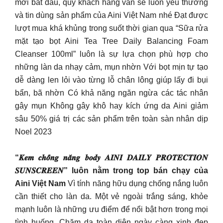
mới bắt đầu, quý khách hàng vẫn sẽ luôn yêu thương
và tin dùng sản phẩm của Aini Việt Nam nhé Đạt được
lượt mua khá khủng trong suốt thời gian qua “Sữa rửa
mặt tạo bọt Aini Tea Tree Daily Balancing Foam
Cleanser 100ml” luôn là sự lựa chọn phù hợp cho
những làn da nhạy cảm, mụn nhờn Với bọt mịn tự tạo
dễ dàng len lỏi vào từng lỗ chân lông giúp lấy đi bụi
bẩn, bã nhờn Có khả năng ngăn ngừa các tác nhân
gây mụn Không gây khô hay kích ứng da Aini giảm
sâu 50% giá trị các sản phẩm trên toàn sàn nhân dịp
Noel 2023
“𝑲𝒆𝒎 𝒄𝒉𝒐̂́𝒏𝒈 𝒏𝒂̆́𝒏𝒈 𝒃𝒐𝒅𝒚 𝑨𝑰𝑵𝑰 𝑫𝑨𝑰𝑳𝒀 𝑷𝑹𝑶𝑻𝑬𝑪𝑻𝑰𝑶𝑵
𝑺𝑼𝑵𝑺𝑪𝑹𝑬𝑬𝑵” luôn nằm trong top bán chạy của
Aini Việt Nam
Vì tính năng hữu dụng chống nắng luôn
cần thiết cho làn da. Một vẻ ngoài trắng sáng, khỏe
mạnh luôn là những ưu điểm để nổi bật hơn trong mọi
tình huống. Chăm da toàn diện ngày càng xinh đẹp