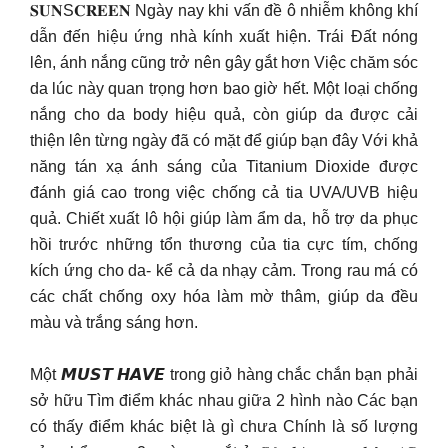
𝐒𝐔𝐍S𝐂𝐑𝐄𝐄𝐍 Ngày nay khi vấn đề ô nhiễm không khí
dẫn đến hiệu ứng nhà kính xuất hiện. Trái Đất nóng
lên, ánh nắng cũng trở nên gây gắt hơn Việc chăm sóc
da lúc này quan trọng hơn bao giờ hết. Một loại chống
nắng cho da body hiệu quả, còn giúp da được cải
thiện lên từng ngày đã có mặt để giúp bạn đây Với khả
năng tán xạ ánh sáng của Titanium Dioxide được
đánh giá cao trong việc chống cả tia UVA/UVB hiệu
quả. Chiết xuất lô hội giúp làm ẩm da, hỗ trợ da phục
hồi trước những tổn thương của tia cực tím, chống
kích ứng cho da- kể cả da nhạy cảm. Trong rau má có
các chất chống oxy hóa làm mờ thâm, giúp da đều
màu và trắng sáng hơn.
Một 𝙈𝙐𝙎𝙏 𝙃𝘼𝙑𝙀 trong giỏ hàng chắc chắn bạn phải
sở hữu Tìm điểm khác nhau giữa 2 hình nào Các bạn
có thấy điểm khác biệt là gì chưa Chính là số lượng