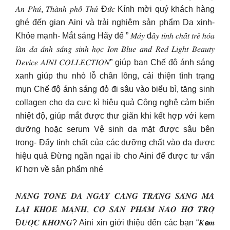
𝐴𝑛 𝑃ℎ𝑢́, 𝑇ℎ𝑎̀𝑛ℎ 𝑝ℎ𝑜̂́ 𝑇ℎ𝑢̉ Đ𝑢̛́𝑐 Kính mời quý khách hàng
ghé đến gian Aini và trải nghiệm sản phẩm Da xinh-
Khỏe mạnh- Mắt sáng Hãy để ” 𝑀𝑎́𝑦 đ𝑎̂̉𝑦 𝑡𝑖𝑛ℎ 𝑐ℎ𝑎̂́𝑡 𝑡𝑟𝑒̉ ℎ𝑜́𝑎
𝑙𝑎̀𝑛 𝑑𝑎 𝑎́𝑛ℎ 𝑠𝑎́𝑛𝑔 𝑠𝑖𝑛ℎ ℎ𝑜̣𝑐 𝐼𝑜𝑛 𝐵𝑙𝑢𝑒 𝑎𝑛𝑑 𝑅𝑒𝑑 𝐿𝑖𝑔ℎ𝑡 𝐵𝑒𝑎𝑢𝑡𝑦
𝐷𝑒𝑣𝑖𝑐𝑒 𝐴𝐼𝑁𝐼 𝐶𝑂𝐿𝐿𝐸𝐶𝑇𝐼𝑂𝑁” giúp bạn Chế độ ánh sáng
xanh giúp thu nhỏ lỗ chân lông, cải thiện tình trạng
mụn Chế độ ánh sáng đỏ đi sâu vào biểu bì, tăng sinh
collagen cho da cực kì hiệu quả Công nghệ cảm biến
nhiệt độ, giúp mắt được thư giãn khi kết hợp với kem
dưỡng hoặc serum Vệ sinh da mặt được sâu bên
trong- Đẩy tinh chất của các dưỡng chất vào da được
hiệu quả Đừng ngần ngại ib cho Aini để được tư vấn
kĩ hơn về sản phẩm nhé
𝑵𝑨̂𝑵𝑮 𝑻𝑶𝑵𝑬 𝑫𝑨 𝑵𝑮𝑨̀𝒀 𝑪𝑨̀𝑵𝑮 𝑻𝑹𝑨̆́𝑵𝑮 𝑺𝑨́𝑵𝑮 𝑴𝑨̀
𝑳𝑨̣𝑰 𝑲𝑯𝑶̉𝑬 𝑴𝑨̣𝑵𝑯, 𝑪𝑶́ 𝑺𝑨̉𝑵 𝑷𝑯𝑨̂̉𝑴 𝑵𝑨̀𝑶 𝑯𝑶̂̃ 𝑻𝑹𝑶̛̣
Đ𝑼̛𝑶̛̣𝑪 𝑲𝑯𝑶̂𝑵𝑮? Aini xin giới thiệu đến các bạn “𝑲𝙚𝒎