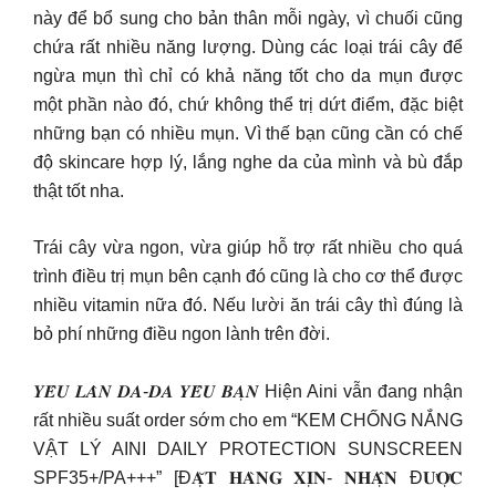
này để bổ sung cho bản thân mỗi ngày, vì chuối cũng
chứa rất nhiều năng lượng. Dùng các loại trái cây để
ngừa mụn thì chỉ có khả năng tốt cho da mụn được
một phần nào đó, chứ không thể trị dứt điểm, đặc biệt
những bạn có nhiều mụn. Vì thế bạn cũng cần có chế
độ skincare hợp lý, lắng nghe da của mình và bù đắp
thật tốt nha.
Trái cây vừa ngon, vừa giúp hỗ trợ rất nhiều cho quá
trình điều trị mụn bên cạnh đó cũng là cho cơ thể được
nhiều vitamin nữa đó. Nếu lười ăn trái cây thì đúng là
bỏ phí những điều ngon lành trên đời.
𝒀𝑬̂𝑼 𝑳𝑨̀𝑵 𝑫𝑨-𝑫𝑨 𝒀𝑬̂𝑼 𝑩𝑨̣𝑵 Hiện Aini vẫn đang nhận
rất nhiều suất order sớm cho em “KEM CHỐNG NẮNG
VẬT LÝ AINI DAILY PROTECTION SUNSCREEN
SPF35+/PA+++” [Đ𝐀̣̆𝐓 𝐇𝐀̀𝐍𝐆 𝐗𝐈̣𝐍- 𝐍𝐇𝐀̣̂𝐍 Đ𝐔̛𝐎̛̣𝐂