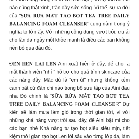
nào cũng thật xinh, tràn đầy sức sống. Vì thế, sự ra đời
của “̲𝐒𝐔̛̃𝐀 𝐑𝐔̛̉𝐀 𝐌𝐀̣̆𝐓 𝐓𝐀̣𝐎 𝐁𝐎̣𝐓 𝐓𝐄𝐀 𝐓𝐑𝐄𝐄 𝐃𝐀𝐈𝐋𝐘
𝐁𝐀𝐋𝐀𝐍𝐂𝐈𝐍𝐆 𝐅𝐎𝐀𝐌 𝐂𝐋𝐄𝐀𝐍𝐒𝐄𝐑” cũng nằm trong ý
nghĩa to lớn ấy. Với những công dụng vượt trội, ưu ái
cho làn da ngày một khỏe mạnh là điều các bạn không
nên bỏ qua đâu đó.
Đ𝐄̂́𝐍 𝐇𝐄̣𝐍 𝐋𝐀̣𝐈 𝐋𝐄̂𝐍 Aini xuất hiện ở đây, để cho ra
mắt thành viên “nhí ” hỗ trợ cho quá trình skincare của
các nàng đây. Mặc dù là “em út” nhưng không kém
cạnh bất cứ đàn chị nào trong bộ sưu tập của Aini đâu
nha Đó chính là “𝐒Ữ𝐀 𝐑Ử𝐀 𝐌Ặ𝐓 𝐓Ạ𝐎 𝐁Ọ𝐓 𝐓E𝐀
𝐓R𝐄E D𝐀I𝐋Y B𝐀L𝐀N𝐂I𝐍G F𝐎A𝐌 𝐂L𝐄A𝐍S𝐄R” Dự
kiến sẽ làm mưa làm gió trong thời gian tới, vì với
những khả năng vượt trôi sau đây, để Aini bật mí cho
các bạn nhé Khả năng tự tạo bọt siêu siêu mịn, tiết
kiệm thời gian tạo bọt Len lỏi sâu vào từng lớp da, làm