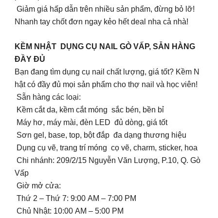
Giảm giá hấp dẫn trên nhiều sản phẩm, đừng bỏ lỡ!
Nhanh tay chốt đơn ngay kẻo hết deal nha cả nhà!
KỀM NHẬT DỤNG CỤ NAIL GÒ VẤP, SẴN HÀNG
ĐẦY ĐỦ
Bạn đang tìm dụng cụ nail chất lượng, giá tốt? Kềm N
hật có đầy đủ mọi sản phẩm cho thợ nail và học viên!
Sẵn hàng các loại:
Kềm cắt da, kềm cắt móng sắc bén, bền bỉ
Máy hơ, máy mài, đèn LED đủ dòng, giá tốt
Sơn gel, base, top, bột đắp đa dạng thương hiệu
Dụng cụ vẽ, trang trí móng cọ vẽ, charm, sticker, hoa
Chi nhánh: 209/2/15 Nguyễn Văn Lượng, P.10, Q. Gò
Vấp
Giờ mở cửa:
Thứ 2 – Thứ 7: 9:00 AM – 7:00 PM
Chủ Nhật: 10:00 AM – 5:00 PM