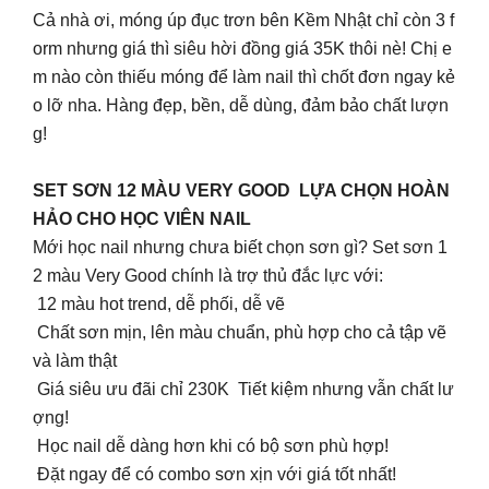
Cả nhà ơi, móng úp đục trơn bên Kềm Nhật chỉ còn 3 f
orm nhưng giá thì siêu hời đồng giá 35K thôi nè! Chị e
m nào còn thiếu móng để làm nail thì chốt đơn ngay kẻ
o lỡ nha. Hàng đẹp, bền, dễ dùng, đảm bảo chất lượn
g!
SET SƠN 12 MÀU VERY GOOD LỰA CHỌN HOÀN
HẢO CHO HỌC VIÊN NAIL
Mới học nail nhưng chưa biết chọn sơn gì? Set sơn 1
2 màu Very Good chính là trợ thủ đắc lực với:
12 màu hot trend, dễ phối, dễ vẽ
Chất sơn mịn, lên màu chuẩn, phù hợp cho cả tập vẽ
và làm thật
Giá siêu ưu đãi chỉ 230K Tiết kiệm nhưng vẫn chất lư
ợng!
Học nail dễ dàng hơn khi có bộ sơn phù hợp!
Đặt ngay để có combo sơn xịn với giá tốt nhất!