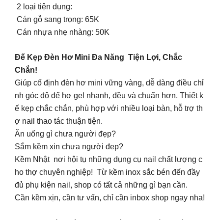
2 loại tiện dụng:
Cán gỗ sang trọng: 65K
Cán nhựa nhẹ nhàng: 50K
Đế Kẹp Đèn Hơ Mini Đa Năng Tiện Lợi, Chắc
Chắn!
Giúp cố định đèn hơ mini vững vàng, dễ dàng điều chỉ
nh góc độ để hơ gel nhanh, đều và chuẩn hơn. Thiết k
ế kẹp chắc chắn, phù hợp với nhiều loại bàn, hỗ trợ th
ợ nail thao tác thuận tiện.
Ăn uống gì chưa người đẹp?
Sắm kềm xịn chưa người đẹp?
Kềm Nhật nơi hội tụ những dụng cụ nail chất lượng c
ho thợ chuyên nghiệp! Từ kềm inox sắc bén đến đầy
đủ phụ kiện nail, shop có tất cả những gì bạn cần.
Cần kềm xịn, cần tư vấn, chỉ cần inbox shop ngay nha!