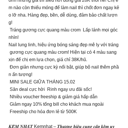
orm nhưng giá thì siêu hời đồng giá 28K thôi nè! Chị e
m nào còn thiếu móng để làm nail thì chốt đơn ngay kẻ
o lỡ nha. Hàng đẹp, bền, dễ dùng, đảm bảo chất lượn
g!
Tráng gương cực quang màu crom Lấp lánh mọi góc
nhìn!
Nail lung linh, hiệu ứng bóng sáng đẹp mê ly với tráng
gương cực quang màu crom! Hiện tại có 4 màu sang
xịn để chị em lựa chọn, giá chỉ 38K/hũ.
Đơn giản nhưng cực kỳ nổi bật, giúp bộ nail thêm phầ
n ấn tượng!
MINI SALE GIỮA THÁNG 15.02
Săn deal cực hời Rinh ngay ưu đãi sốc!
Nhiều voucher freeship & giảm giá hấp dẫn
Giảm ngay 10% tổng bill cho khách mua ngoài
Freeship cho hóa đơn lẻ từ 500K
𝑲𝑬̂̀𝑴 𝑵𝑯𝑨̣̂𝑻 Kemnhat – 𝑻𝒉𝒖̛𝒐̛𝒏𝒈 𝒉𝒊𝒆̣̂𝒖 𝒄𝒖𝒏𝒈 𝒄𝒂̂́𝒑 𝒌𝒆̂̀𝒎 𝒖𝒚