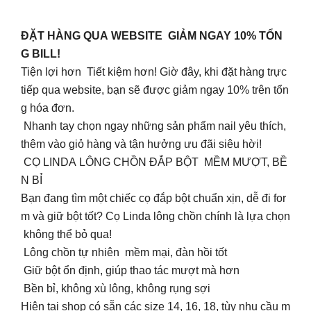
ĐẶT HÀNG QUA WEBSITE GIẢM NGAY 10% TỔN
G BILL!
Tiện lợi hơn Tiết kiệm hơn! Giờ đây, khi đặt hàng trực
tiếp qua website, bạn sẽ được giảm ngay 10% trên tổn
g hóa đơn.
Nhanh tay chọn ngay những sản phẩm nail yêu thích,
thêm vào giỏ hàng và tận hưởng ưu đãi siêu hời!
CỌ LINDA LÔNG CHỒN ĐẮP BỘT MỀM MƯỢT, BỀ
N BỈ
Bạn đang tìm một chiếc cọ đắp bột chuẩn xịn, dễ đi for
m và giữ bột tốt? Cọ Linda lông chồn chính là lựa chọn
không thể bỏ qua!
Lông chồn tự nhiên mềm mại, đàn hồi tốt
Giữ bột ổn định, giúp thao tác mượt mà hơn
Bền bỉ, không xù lông, không rụng sợi
Hiện tại shop có sẵn các size 14, 16, 18, tùy nhu cầu m