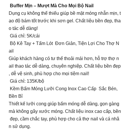
Buffer Mịn – Mượt Mà Cho Mọi Bộ Nail
Dụng cụ không thể thiếu giúp bề mặt móng nhẵn mịn, t
ạo độ bám tốt trước khi sơn gel. Chất liệu bền đẹp, tha
o tác dễ dàng!
Giá chỉ: 5K/cái
Bộ Kê Tay + Tấm Lót Đơn Giản, Tiện Lợi Cho Thợ N
ail
Giúp khách hàng có tư thế thoải mái hơn, hỗ trợ thợ n
ail thao tác dễ dàng, chuyên nghiệp. Chất liệu bền đẹp
, dễ vệ sinh, phù hợp cho mọi tiệm nail!
Giá chỉ: 135K/bộ
Kềm Bấm Móng Lưỡi Cong Inox Cao Cấp Sắc Bén,
Bền Bỉ
Thiết kế lưỡi cong giúp bấm móng dễ dàng, gọn gàng
mà không gây xước móng. Chất liệu inox cao cấp, bền
đẹp, cầm chắc tay, phù hợp cho cả thợ nail và cá nhâ
n sử dụng.