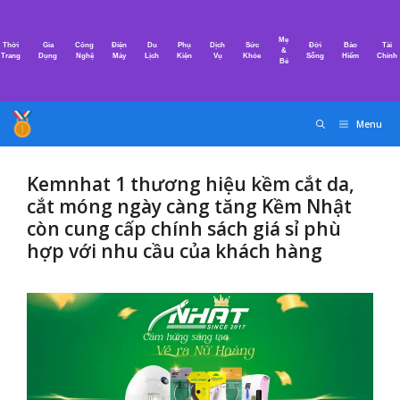
Chuyển
đến
Mẹ
Thời
Gia
Công
Điện
Du
Phụ
Dịch
Sức
Đời
Bảo
Tài
nội
&
Trang
Dụng
Nghệ
Máy
Lịch
Kiện
Vụ
Khỏe
Sống
Hiểm
Chính
Bé
dung
Menu
Kemnhat 1 thương hiệu kềm cắt da,
cắt móng ngày càng tăng Kềm Nhật
còn cung cấp chính sách giá sỉ phù
hợp với nhu cầu của khách hàng