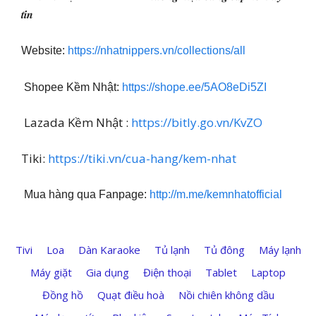
𝒕𝒊́𝒏
Website:
https://nhatnippers.vn/collections/all
Shopee Kềm Nhật:
https://shope.ee/5AO8eDi5ZI
Lazada Kềm Nhật :
https://bitly.go.vn/KvZO
Tiki:
https://tiki.vn/cua-hang/kem-nhat
Mua hàng qua Fanpage:
http://m.me/kemnhatofficial
Tivi
Loa
Dàn Karaoke
Tủ lạnh
Tủ đông
Máy lạnh
Máy giặt
Gia dụng
Điện thoại
Tablet
Laptop
Đồng hồ
Quạt điều hoà
Nồi chiên không dầu