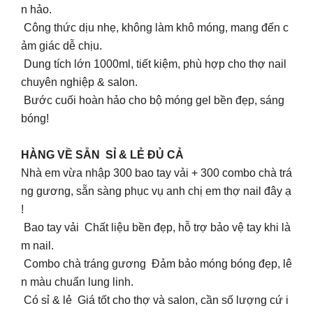
n hảo.
Công thức dịu nhẹ, không làm khô móng, mang đến c
ảm giác dễ chịu.
Dung tích lớn 1000ml, tiết kiệm, phù hợp cho thợ nail
chuyên nghiệp & salon.
Bước cuối hoàn hảo cho bộ móng gel bền đẹp, sáng
bóng!
HÀNG VỀ SẴN SỈ & LẺ ĐỦ CẢ
Nhà em vừa nhập 300 bao tay vải + 300 combo chà trá
ng gương, sẵn sàng phục vụ anh chị em thợ nail đây ạ
!
Bao tay vải Chất liệu bền đẹp, hỗ trợ bảo vệ tay khi là
m nail.
Combo chà tráng gương Đảm bảo móng bóng đẹp, lê
n màu chuẩn lung linh.
Có sỉ & lẻ Giá tốt cho thợ và salon, cần số lượng cứ i