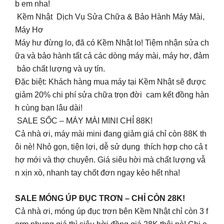
b em nha!
Kềm Nhật Dịch Vụ Sửa Chữa & Bảo Hành Máy Mài,
Máy Hơ
Máy hư đừng lo, đã có Kềm Nhật lo! Tiệm nhận sửa ch
ữa và bảo hành tất cả các dòng máy mài, máy hơ, đảm
bảo chất lượng và uy tín.
Đặc biệt: Khách hàng mua máy tại Kềm Nhật sẽ được
giảm 20% chi phí sửa chữa trọn đời cam kết đồng hàn
h cùng bạn lâu dài!
SALE SỐC – MÁY MÀI MINI CHỈ 88K!
Cả nhà ơi, máy mài mini đang giảm giá chỉ còn 88K th
ôi nè! Nhỏ gọn, tiện lợi, dễ sử dụng thích hợp cho cả t
hợ mới và thợ chuyên. Giá siêu hời mà chất lượng vẫ
n xịn xò, nhanh tay chốt đơn ngay kẻo hết nha!
SALE MÓNG ÚP ĐỤC TRƠN – CHỈ CÒN 28K!
Cả nhà ơi, móng úp đục trơn bên Kềm Nhật chỉ còn 3 f