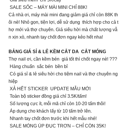
SALE SỐC – MÁY MÀI MINI CHỈ 88K!
Cả nhà ơi, máy mài mini đang giảm giá chỉ còn 88K th
ôi nè! Nhỏ gọn, tiện lợi, dễ sử dụng thích hợp cho cả t
hợ mới và thợ chuyên. Giá siêu hời mà chất lượng vẫ
n xịn xò, nhanh tay chốt đơn ngay kẻo hết nha!
BẢNG GIÁ SỈ & LẺ KỀM CẮT DA CẮT MÓNG
Thợ nail ơi, cần kềm bén giá tốt thì chốt ngay nè! ???
Hàng chuẩn sắc bén bền bỉ
Có giá sỉ & lẻ siêu hời cho tiệm nail và thợ chuyên ng
hiệp
XẢ HẾT STICKER UPDATE MẪU MỚI
Toàn bộ sticker đồng giá chỉ 3.5K/tấm!
Số lượng cực ít, mỗi mã chỉ còn 10-20 tấm thôi!
Áp dụng cho khách lấy từ 10 tấm trở lên.
Nhanh tay chốt đơn trước khi hết mẫu nhé!
SALE MÓNG ÚP ĐỤC TRƠN – CHỈ CÒN 35K!