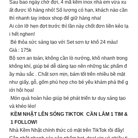
Sau bao ngày chờ đợi, 4 mã kềm inox nhà em vừa xu
ất được lô hàng nhỏ! Số lượng có hạn, khách nào cần
thì nhanh tay inbox shop để giữ hàng nha!
Ai còn lỡ hẹn đợt trước thì lần này chốt đơn liền kẻo lạ
i hết nghen!
Bé thỏa sức sáng tạo với Set sơn tự khô 24 màu!
Giá : 175k
Bộ sơn an toàn, không cần lò nướng, khô nhanh trong
không khí, giúp bé dễ dàng tạo nên những tác phẩm đ
ầy màu sắc . Chất sơn mịn, bám tốt trên nhiều bề mặt
như giấy, gỗ, gốm phù hợp cho bé yêu khám phá thế g
iới hội họa!
Món quà hoàn hảo giúp bé phát triển tư duy sáng tạo
và khéo léo!
KỀM NHẬT LÊN SÓNG TIKTOK CẦN LẮM 1 TIM &
1 FOLLOW!
Nhà Kềm Nhật chính thức có mặt trên TikTok rồi đây!