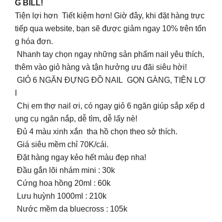
G BILL!
Tiện lợi hơn Tiết kiệm hơn! Giờ đây, khi đặt hàng trực
tiếp qua website, bạn sẽ được giảm ngay 10% trên tổn
g hóa đơn.
Nhanh tay chọn ngay những sản phẩm nail yêu thích,
thêm vào giỏ hàng và tận hưởng ưu đãi siêu hời!
GIỎ 6 NGĂN ĐỰNG ĐỒ NAIL GỌN GÀNG, TIỆN LỢ
I
Chị em thợ nail ơi, có ngay giỏ 6 ngăn giúp sắp xếp d
ụng cụ ngăn nắp, dễ tìm, dễ lấy nè!
Đủ 4 màu xinh xắn tha hồ chọn theo sở thích.
Giá siêu mềm chỉ 70K/cái.
Đặt hàng ngay kẻo hết màu đẹp nha!
Đầu gắn lõi nhám mini : 30k
Cứng hoa hồng 20ml : 60k
Lưu huỳnh 1000ml : 210k
Nước mềm da bluecross : 105k