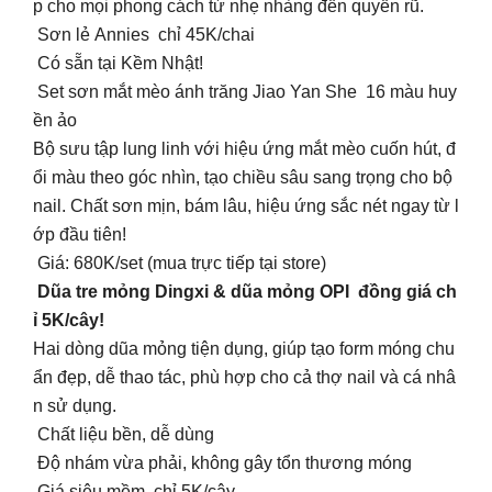
p cho mọi phong cách từ nhẹ nhàng đến quyến rũ.
Sơn lẻ Annies chỉ 45K/chai
Có sẵn tại Kềm Nhật!
Set sơn mắt mèo ánh trăng Jiao Yan She 16 màu huy
ền ảo
Bộ sưu tập lung linh với hiệu ứng mắt mèo cuốn hút, đ
ổi màu theo góc nhìn, tạo chiều sâu sang trọng cho bộ
nail. Chất sơn mịn, bám lâu, hiệu ứng sắc nét ngay từ l
ớp đầu tiên!
Giá: 680K/set (mua trực tiếp tại store)
Dũa tre mỏng Dingxi & dũa mỏng OPI đồng giá ch
ỉ 5K/cây!
Hai dòng dũa mỏng tiện dụng, giúp tạo form móng chu
ẩn đẹp, dễ thao tác, phù hợp cho cả thợ nail và cá nhâ
n sử dụng.
Chất liệu bền, dễ dùng
Độ nhám vừa phải, không gây tổn thương móng
Giá siêu mềm chỉ 5K/cây