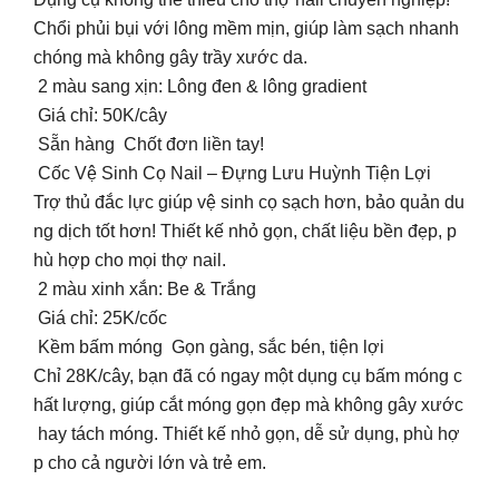
Chổi phủi bụi với lông mềm mịn, giúp làm sạch nhanh
chóng mà không gây trầy xước da.
2 màu sang xịn: Lông đen & lông gradient
Giá chỉ: 50K/cây
Sẵn hàng Chốt đơn liền tay!
Cốc Vệ Sinh Cọ Nail – Đựng Lưu Huỳnh Tiện Lợi
Trợ thủ đắc lực giúp vệ sinh cọ sạch hơn, bảo quản du
ng dịch tốt hơn! Thiết kế nhỏ gọn, chất liệu bền đẹp, p
hù hợp cho mọi thợ nail.
2 màu xinh xắn: Be & Trắng
Giá chỉ: 25K/cốc
Kềm bấm móng Gọn gàng, sắc bén, tiện lợi
Chỉ 28K/cây, bạn đã có ngay một dụng cụ bấm móng c
hất lượng, giúp cắt móng gọn đẹp mà không gây xước
hay tách móng. Thiết kế nhỏ gọn, dễ sử dụng, phù hợ
p cho cả người lớn và trẻ em.