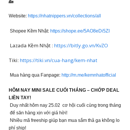
𝒕𝒊́𝒏
Website:
https://nhatnippers.vn/collections/all
Shopee Kềm Nhật:
https://shope.ee/5AO8eDi5ZI
Lazada Kềm Nhật :
https://bitly.go.vn/KvZO
Tiki:
https://tiki.vn/cua-hang/kem-nhat
Mua hàng qua Fanpage:
http://m.me/kemnhatofficial
HÔM NAY MINI SALE CUỐI THÁNG – CHỚP DEAL
LIỀN TAY!
Duy nhất hôm nay 25.02 cơ hội cuối cùng trong tháng
để săn hàng xịn với giá hời!
Nhiều mã freeship giúp bạn mua sắm thả ga không lo
phí ship!