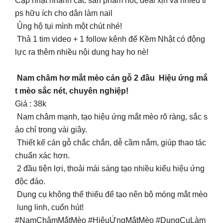
Cập nhật nhanh các sản phẩm hot, deal xịn và nhiều ti
ps hữu ích cho dân làm nail
Ủng hộ tụi mình một chút nhé!
Thả 1 tim video + 1 follow kênh để Kềm Nhật có động
lực ra thêm nhiều nội dung hay ho nè!
Nam châm hơ mắt mèo cán gỗ 2 đầu Hiệu ứng mắ
t mèo sắc nét, chuyên nghiệp!
Giá : 38k
Nam châm mạnh, tạo hiệu ứng mắt mèo rõ ràng, sắc s
ảo chỉ trong vài giây.
Thiết kế cán gỗ chắc chắn, dễ cầm nắm, giúp thao tác
chuẩn xác hơn.
2 đầu tiện lợi, thoải mái sáng tạo nhiều kiểu hiệu ứng
độc đáo.
Dụng cụ không thể thiếu để tạo nên bộ móng mắt mèo
lung linh, cuốn hút!
#NamChâmMắtMèo #HiệuỨngMắtMèo #DụngCụLàm