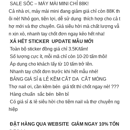
SALE SỐC – MÁY MÀI MINI CHỈ 88K!
Cả nhà ơi, máy mài mini đang giảm giá chỉ còn 88K th
ôi nè! Nhỏ gọn, tiện lợi, dễ sử dụng thích hợp cho cả t
hợ mới và thợ chuyên. Giá siêu hời mà chất lượng vẫ
n xịn xò, nhanh tay chốt đơn ngay kẻo hết nha!
XẢ HẾT STICKER UPDATE MẪU MỚI
Toàn bộ sticker đồng giá chỉ 3.5K/tấm!
Số lượng cực ít, mỗi mã chỉ còn 10-20 tấm thôi!
Áp dụng cho khách lấy từ 10 tấm trở lên.
Nhanh tay chốt đơn trước khi hết mẫu nhé!
BẢNG GIÁ SỈ & LẺ KỀM CẮT DA CẮT MÓNG
Thợ nail ơi, cần kềm bén giá tốt thì chốt ngay nè! ???
Hàng chuẩn sắc bén bền bỉ
Có giá sỉ & lẻ siêu hời cho tiệm nail và thợ chuyên ng
hiệp
ĐẶT HÀNG QUA WEBSITE GIẢM NGAY 10% TỔN