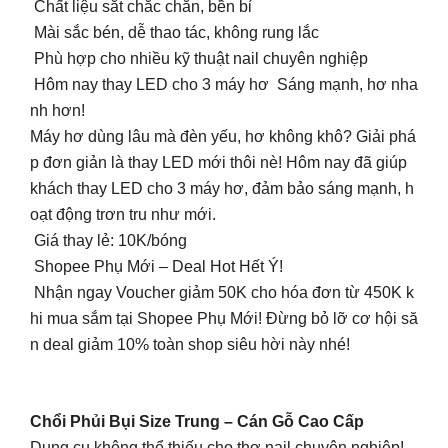
Chất liệu sắt chắc chắn, bền bỉ
Mài sắc bén, dễ thao tác, không rung lắc
Phù hợp cho nhiều kỹ thuật nail chuyên nghiệp
Hôm nay thay LED cho 3 máy hơ Sáng mạnh, hơ nha
nh hơn!
Máy hơ dùng lâu mà đèn yếu, hơ không khô? Giải phá
p đơn giản là thay LED mới thôi nè! Hôm nay đã giúp
khách thay LED cho 3 máy hơ, đảm bảo sáng mạnh, h
oạt động trơn tru như mới.
Giá thay lẻ: 10K/bóng
Shopee Phụ Mới – Deal Hot Hết Ý!
Nhận ngay Voucher giảm 50K cho hóa đơn từ 450K k
hi mua sắm tại Shopee Phụ Mới! Đừng bỏ lỡ cơ hội să
n deal giảm 10% toàn shop siêu hời này nhé!
Chổi Phủi Bụi Size Trung – Cán Gỗ Cao Cấp
Dụng cụ không thể thiếu cho thợ nail chuyên nghiệp!