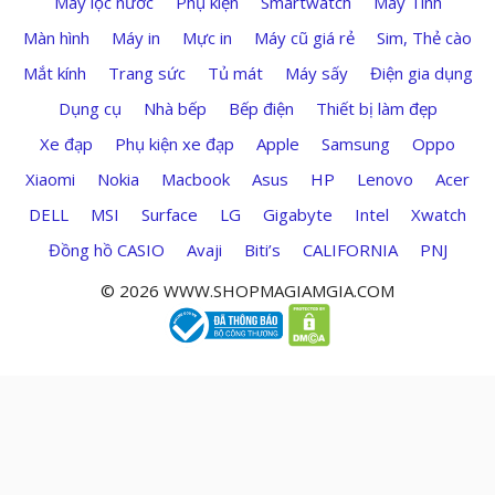
Máy lọc nước
Phụ kiện
Smartwatch
Máy Tính
Màn hình
Máy in
Mực in
Máy cũ giá rẻ
Sim, Thẻ cào
Mắt kính
Trang sức
Tủ mát
Máy sấy
Điện gia dụng
Dụng cụ
Nhà bếp
Bếp điện
Thiết bị làm đẹp
Xe đạp
Phụ kiện xe đạp
Apple
Samsung
Oppo
Xiaomi
Nokia
Macbook
Asus
HP
Lenovo
Acer
DELL
MSI
Surface
LG
Gigabyte
Intel
Xwatch
Đồng hồ CASIO
Avaji
Biti’s
CALIFORNIA
PNJ
© 2026 WWW.SHOPMAGIAMGIA.COM