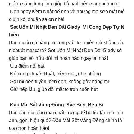
g ánh sáng lung linh giúp bộ nail thêm sang-xịn-mịn.
Đến ngay Kềm Nhật để rinh về những mã sơn mắt mè
o xịn xò, chuẩn salon nhé!
Set Uốn Mi Nhật Đen Dài Glady Mi Cong Đẹp Tự N
hiên
Bạn muốn có hàng mi cong vút, tự nhiên mà không cầ
n chuốt mascara? Set Uốn Mi Nhật Đen Dài Glady sẽ
giúp bạn sở hữu đôi mi hoàn hảo ngay tại nhà!
Ưu điểm nổi bật:
Độ cong chuẩn Nhật, mềm mại, nhẹ nhàng
Sợi mi đen tuyền, bền đẹp, không gây nặng mi
Giữ nếp lâu, giúp đôi mắt to tròn cuốn hút
Đầu Mài Sắt Vàng Đồng Sắc Bén, Bền Bỉ
Bạn cần một đầu mài chất lượng để hỗ trợ làm nail nh
anh, gọn, hiệu quả? Đầu Mài Sắt Vàng Đồng chính là l
ựa chọn hoàn hảo!