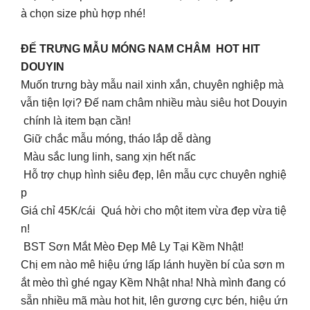
à chọn size phù hợp nhé!
ĐẾ TRƯNG MẪU MÓNG NAM CHÂM HOT HIT
DOUYIN
Muốn trưng bày mẫu nail xinh xắn, chuyên nghiệp mà
vẫn tiện lợi? Đế nam châm nhiều màu siêu hot Douyin
chính là item bạn cần!
Giữ chắc mẫu móng, tháo lắp dễ dàng
Màu sắc lung linh, sang xịn hết nấc
Hỗ trợ chụp hình siêu đẹp, lên mẫu cực chuyên nghiệ
p
Giá chỉ 45K/cái Quá hời cho một item vừa đẹp vừa tiệ
n!
BST Sơn Mắt Mèo Đẹp Mê Ly Tại Kềm Nhật!
Chị em nào mê hiệu ứng lấp lánh huyền bí của sơn m
ắt mèo thì ghé ngay Kềm Nhật nha! Nhà mình đang có
sẵn nhiều mã màu hot hit, lên gương cực bén, hiệu ứn