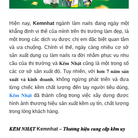
Hiện nay,
Kemnhat
ngành làm nails đang ngày một
khẳng định vị thế của mình trên thị trường làm đẹp, là
một trong các dịch vụ được chị em đặc biệt quan tâm
và ưa chuộng. Chính vì thế, ngày càng nhiều cơ sở
sản xuất dụng cụ làm nails ra đời nhằm phục vụ nhu
cầu của thị trường và 𝐊𝐞̂̀𝐦 𝐍𝐡𝐚̣̂𝐭 cũng là một trong số
các cơ sở sản xuất đó. Tuy nhiên, với 𝐡𝐨̛𝐧 𝟕 𝐧𝐚̆𝐦 𝐬𝐚̉𝐧
𝐱𝐮𝐚̂́𝐭 𝐯𝐚̀ 𝐤𝐢𝐧𝐡 𝐝𝐨𝐚𝐧𝐡, không ngừng phát triển và đưa
từng chiếc kềm chất lượng đến tay người tiêu dùng,
𝐊𝐞̂̀𝐦 𝐍𝐡𝐚̣̂𝐭
đã thành công trong việc xây dựng được
hình ảnh thương hiệu sản xuất kềm uy tín, chất lượng
trong lòng khách hàng.
𝑲𝑬̂̀𝑴 𝑵𝑯𝑨̣̂𝑻 Kemnhat – 𝑻𝒉𝒖̛𝒐̛𝒏𝒈 𝒉𝒊𝒆̣̂𝒖 𝒄𝒖𝒏𝒈 𝒄𝒂̂́𝒑 𝒌𝒆̂̀𝒎 𝒖𝒚