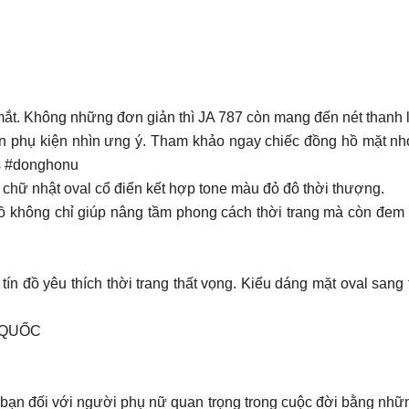
 mắt. Không những đơn giản thì JA 787 còn mang đến nét thanh l
 món phụ kiện nhìn ưng ý. Tham khảo ngay chiếc đồng hồ mặt n
us #donghonu
 chữ nhật oval cổ điển kết hợp tone màu đỏ đô thời thượng.
ồ không chỉ giúp nâng tầm phong cách thời trang mà còn đem 
tín đồ yêu thích thời trang thất vọng. Kiểu dáng mặt oval sang
 QUỐC
 bạn đối với người phụ nữ quan trọng trong cuộc đời bằng nhữ