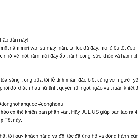
 hấp dẫn này!
một năm mới vạn sự may mắn, tài lộc đủ đầy, mọi điều tốt đẹp.
hắc nhở về một năm mới đầy ắp thành công, sức khỏe và hạnh p
a sáng trong bữa tối lễ tình nhân đặc biệt cùng với người yê
 phối đồ khác nhau nữ tính, quyến rũ, ngọt ngào và thuần khiết
#donghohanquoc #donghonu
ảo có thể khiến bạn phân vân. Hãy JULIUS giúp bạn tạo ra 4 k
ịp Tết này.
nhất tới quý khách hàng và đối tác đã ủng hộ và đồng hành cùn