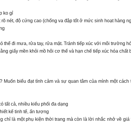
p ko gỉ
t rõ nét, độ cứng cao (chống va đập tốt ở mức sinh hoạt hàng n
ông
ể đi mưa, rửa tay, rửa mặt. Tránh tiếp xúc với môi trường hóa
ng giấy mền khỏi mồ hôi cơ thể và hạn chế tiếp xúc hóa chất 
? Muốn biểu đạt tình cảm và sự quan tâm của mình một cách t
ó tất cả, nhiều kiểu phối đa dạng
ết kế tinh tế, ấn tượng
hỉ là một phụ kiện thời trang mà còn là lời nhắc nhở về giá 