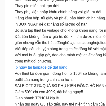
Thay pin miễn phí trọn đời
Thay phụ kiện nhập khẩu chính hãng với giá ưu đãi
Hàng kèm hộp, túi giấy và phiếu bảo hành chính hãng.
INBOX NGAY để đặt hàng số lượng có hạn
Bộ sưu tập thiết kế vintage cho không khiến nàng rời
Đắt tiền không nằm ở giá trị, đôi khi tìm được một
giản nhưng vẫn thu hút #đồnghồ #julius #donghojuli
Viết tiếp câu chuyện nàng trong chiếc đồng hồ với mặt
Với mọi buổi gặp gỡ, đeo cho mình một chiếc đồng h
trong mắt đối phương.
Ib ngay tại fanpage để đặt hàng
Với thiết kế đơn giản, đồng hồ nữ 1364 sẽ không làm 
outfit của nàng trong chỉn chu hơn.
SALE OFF 31% QUÀ 8/3 PHỤ KIỆN ĐỒNG HỒ HÀN
Giảm 50% chỉ còn 490K, đặt hàng ngay!!
Giao nhanh TPHCM kịp lễ
Nhân dịp ngày 8/3 sắp đến, hãy thể hiện tình cảm của