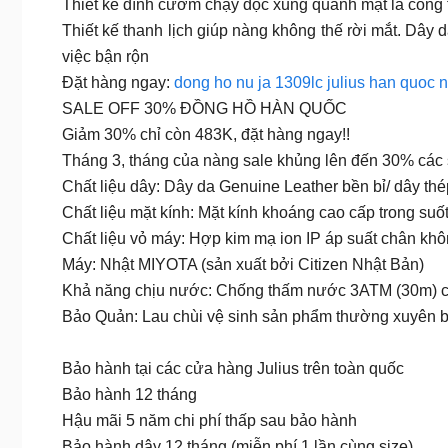
Thiết kế đính cườm chạy dọc xung quanh mặt là công th
Thiết kế thanh lịch giúp nàng không thế rời mắt. Dây
việc bận rộn
Đặt hàng ngay:
dong ho nu ja 1309lc julius han quoc 
SALE OFF 30% ĐỒNG HỒ HÀN QUỐC
Giảm 30% chỉ còn 483K, đặt hàng ngay!!
Tháng 3, tháng của nàng sale khủng lên đến 30% các 
Chất liệu dây: Dây da Genuine Leather bền bỉ/ dây thé
Chất liệu mặt kính: Mặt kính khoáng cao cấp trong suố
Chất liệu vỏ máy: Hợp kim mạ ion IP áp suất chân kh
Máy: Nhật MIYOTA (sản xuất bởi Citizen Nhật Bản)
Khả năng chịu nước: Chống thấm nước 3ATM (30m) có th
Bảo Quản: Lau chùi vệ sinh sản phẩm thường xuyên bằ
Bảo hành tại các cửa hàng Julius trên toàn quốc
Bảo hành 12 tháng
Hậu mãi 5 năm chi phí thấp sau bảo hành
Bảo hành dây 12 tháng (miễn phí 1 lần cùng size)