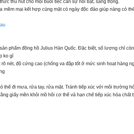
ức thu hút cho mọi buổi tiệc cần sự nổi bật, sang trọng.
 da mềm mại kết hợp cùng mặt có ngày độc đáo giúp nàng có thể
nau
sản phẩm đồng hồ Julius Hàn Quốc. Đặc biệt, số lượng chỉ còn 
p ko gỉ
t rõ nét, độ cứng cao (chống va đập tốt ở mức sinh hoạt hàng n
ông
ể đi mưa, rửa tay, rửa mặt. Tránh tiếp xúc với môi trường hóa
ng giấy mền khỏi mồ hôi cơ thể và hạn chế tiếp xúc hóa chất 