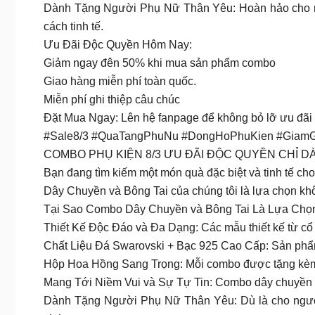
Dành Tặng Người Phụ Nữ Thân Yêu: Hoàn hảo cho ngườ
cách tinh tế.
Ưu Đãi Độc Quyền Hôm Nay:
Giảm ngay đên 50% khi mua sản phẩm combo
Giao hàng miễn phí toàn quốc.
Miễn phí ghi thiệp câu chúc
Đặt Mua Ngay: Lên hệ fanpage để không bỏ lỡ ưu đãi
#Sale8/3 #QuaTangPhuNu #DongHoPhuKien #GiamG
COMBO PHỤ KIỆN 8/3 ƯU ĐÃI ĐỘC QUYỀN CHỈ D
Bạn đang tìm kiếm một món quà đặc biệt và tinh tế c
Dây Chuyền và Bông Tai của chúng tôi là lựa chọn kh
Tại Sao Combo Dây Chuyền và Bông Tai Là Lựa Chọ
Thiết Kế Độc Đáo và Đa Dạng: Các mẫu thiết kế từ cổ 
Chất Liệu Đá Swarovski + Bạc 925 Cao Cấp: Sản phẩm 
Hộp Hoa Hồng Sang Trọng: Mỗi combo được tặng kèm hộ
Mang Tới Niềm Vui và Sự Tự Tin: Combo dây chuyền và 
Dành Tặng Người Phụ Nữ Thân Yêu: Dù là cho người 