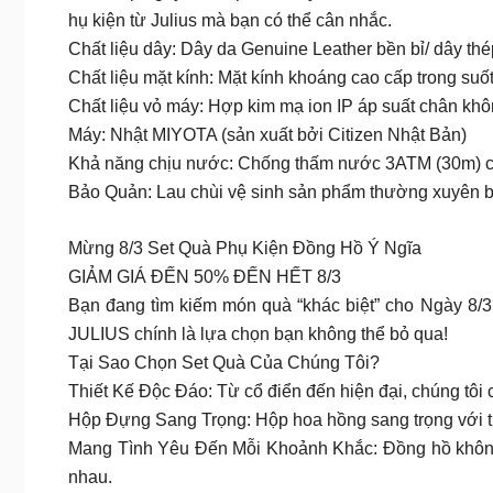
hụ kiện từ Julius mà bạn có thể cân nhắc.
Chất liệu dây: Dây da Genuine Leather bền bỉ/ dây thé
Chất liệu mặt kính: Mặt kính khoáng cao cấp trong suố
Chất liệu vỏ máy: Hợp kim mạ ion IP áp suất chân kh
Máy: Nhật MIYOTA (sản xuất bởi Citizen Nhật Bản)
Khả năng chịu nước: Chống thấm nước 3ATM (30m) có th
Bảo Quản: Lau chùi vệ sinh sản phẩm thường xuyên bằ
Mừng 8/3 Set Quà Phụ Kiện Đồng Hồ Ý Ngĩa
GIẢM GIÁ ĐẾN 50% ĐẾN HẾT 8/3
Bạn đang tìm kiếm món quà “khác biệt” cho Ngày 8/3
JULIUS chính là lựa chọn bạn không thể bỏ qua!
Tại Sao Chọn Set Quà Của Chúng Tôi?
Thiết Kế Độc Đáo: Từ cổ điển đến hiện đại, chúng tôi c
Hộp Đựng Sang Trọng: Hộp hoa hồng sang trọng với thi
Mang Tình Yêu Đến Mỗi Khoảnh Khắc: Đồng hồ không c
nhau.