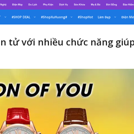
 Nghệ
Điện Máy
Du Lịch
Phụ Kiện
Dịch Vụ
Sức Khỏe
Mẹ & Bé
Đời Sống
Bảo Hiểm
T
#SHOP DEAL
#ShopXuHuong#
#ShopHot
Làm Đẹp
Điện Má
n tử với nhiều chức năng giúp