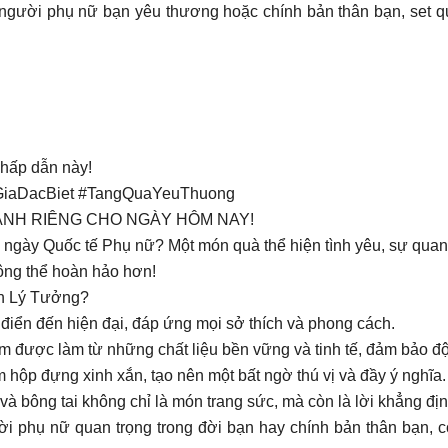
i phụ nữ bạn yêu thương hoặc chính bản thân bạn, set quà n
 hấp dẫn này!
iaDacBiet #TangQuaYeuThuong
ÀNH RIÊNG CHO NGÀY HÔM NAY!
ho ngày Quốc tế Phụ nữ? Một món quà thể hiện tình yêu, sự qua
ông thể hoàn hảo hơn!
n Lý Tưởng?
điển đến hiện đại, đáp ứng mọi sở thích và phong cách.
được làm từ những chất liệu bền vững và tinh tế, đảm bảo độ 
p đựng xinh xắn, tạo nên một bất ngờ thú vị và đầy ý nghĩa.
bông tai không chỉ là món trang sức, mà còn là lời khẳng định 
phụ nữ quan trọng trong đời bạn hay chính bản thân bạn, com