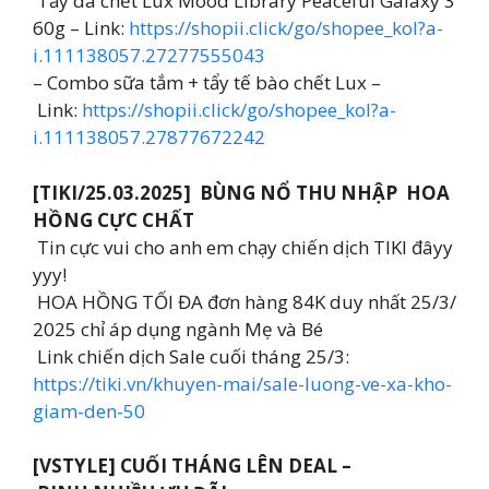
Tẩy da chết Lux Mood Library Peaceful Galaxy 3
60g – Link:
https://shopii.click/go/shopee_kol?a-
i.111138057.27277555043
– Combo sữa tắm + tẩy tế bào chết Lux –
Link:
https://shopii.click/go/shopee_kol?a-
i.111138057.27877672242
[TIKI/25.03.2025] BÙNG NỔ THU NHẬP HOA
HỒNG CỰC CHẤT
Tin cực vui cho anh em chạy chiến dịch TIKI đâyy
yyy!
HOA HỒNG TỐI ĐA đơn hàng 84K duy nhất 25/3/
2025 chỉ áp dụng ngành Mẹ và Bé
Link chiến dịch Sale cuối tháng 25/3:
https://tiki.vn/khuyen-mai/sale-luong-ve-xa-kho-
giam-den-50
[VSTYLE] CUỐI THÁNG LÊN DEAL –