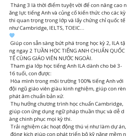
Tháng 3 là thời điểm tuyệt vời để con nâng cao n
ăng lực tiếng Anh và củng cố kiến thức cho các kỳ
thi quan trọng trong lớp và lấy chứng chỉ quốc tế
như Cambridge, IELTS, TOEIC…
Giúp con sẵn sàng bứt phá trong học kỳ 2, ILA tặ
ng ngay 2 TUẦN HỌC TIẾNG ANH CHUẨN QUỐC
TẾ CÙNG GIÁO VIÊN NƯỚC NGOÀI.
️ Tham gia lớp học tiếng Anh ILA dành cho bé 3-
16 tuổi, con được:
Hòa mình trong môi trường 100% tiếng Anh với
đội ngũ giáo viên giàu kinh nghiệm, giúp con rèn
phát âm chuẩn bản xứ.
Thụ hưởng chương trình học chuẩn Cambridge,
giúp con ứng dụng ngữ pháp thuần thục và dễ d
àng chinh phục mọi kỳ thi.
Trải nghiệm các hoạt động thú vị như làm dự án,
đóng kịch giúp con phát triển bộ kỹ năng mềm n