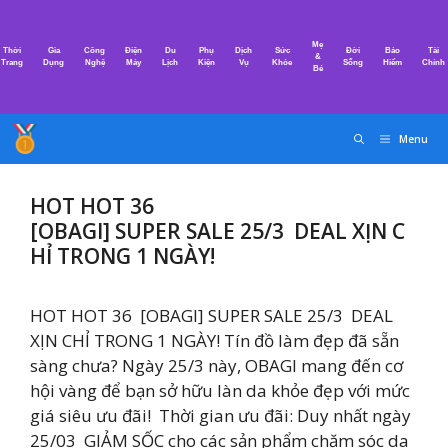
Chuyển
đến
Mẹ
Thời
Gia
Công
Điện
Du
Phụ
Dịch
Sức
Đời
Bảo
Tài
nội
&
Trang
Dụng
Nghệ
Máy
Lịch
Kiện
Vụ
Khỏe
Sống
Hiểm
Chính
Bé
dung
Menu
HOT HOT 36
[OBAGI] SUPER SALE 25/3 DEAL XỊN C
HỈ TRONG 1 NGÀY!
HOT HOT 36 [OBAGI] SUPER SALE 25/3 DEAL
XỊN CHỈ TRONG 1 NGÀY! Tín đồ làm đẹp đã sẵn
sàng chưa? Ngày 25/3 này, OBAGI mang đến cơ
hội vàng để bạn sở hữu làn da khỏe đẹp với mức
giá siêu ưu đãi! Thời gian ưu đãi: Duy nhất ngày
25/03 GIẢM SỐC cho các sản phẩm chăm sóc da