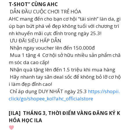
T-SHOT” CÙNG AHC
DẪN ĐẦU CUỘC CHƠI TRẺ HÓA
AHC mang đến cho bạn cơ hội “tái sinh” làn da, gi
úp bạn bứt phá vẻ đẹp không tuổi với chương trì
nh khuyến mãi cực đỉnh trong ngày 25.3!
ƯU ĐÃI SIÊU HẤP DẪN
Nhận ngay voucher lên đến 150.000đ
Mua 1 tặng 4 Cơ hội sở hữu nhiều sản phẩm chă
m sóc da cao cấp!
Nhận quà tặng lên đến 1.5 triệu khi mua hàng
Hãy nhanh tay săn deal sốc để không bỏ lỡ cơ hộ
i làm đẹp đỉnh cao!
Chỉ áp dụng DUY NHẤT ngày 25.3
https://shopii.
click/go/shopee_kol?ahc_officialstore
[ILA] THÁNG 3, THỜI ĐIỂM VÀNG ĐĂNG KÝ K
HÓA HỌC ILA