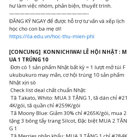
hư làm việc nhóm, phản biện, thuyết trình.
———————————————-
ĐĂNG KÝ NGAY để được hỗ trợ tư vấn và xếp lịch
học cho con ba mẹ ơi!
https://ila.edu.vn/hoc-thu-mien-phi
[CONCUNG] KONNICHIWA! LỄ HỘI NHẬT : M
UA 1 TRÚNG 10
️ Đơn có 1 sản phẩm Nhật bất kỳ = 1 lượt mở túi F
ukubukuro may mắn, cơ hội trúng 10 sản phẩm
Nhật xịn sò
Check list deal chất chuẩn Nhật:
Tã Takato, Whito: MUA 3 TẶNG 1, tã dán chỉ #21
4K/gói, tã quần chỉ #259K/gói
Tã Moony Blue: Giảm 30% chỉ #265K/gói, mua 2
tặng 3 bông tẩy trang Silcot, Đặc biệt MUA 2 TẶN
G 1
Tã Merries nhập khẩu: MUA 3 TẶNG 1 chỉ #284K