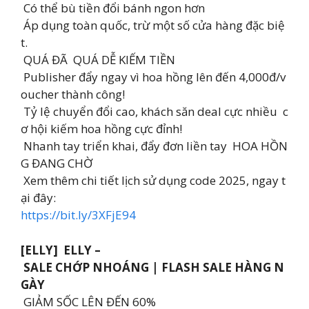
Có thể bù tiền đổi bánh ngon hơn
Áp dụng toàn quốc, trừ một số cửa hàng đặc biệ
t.
QUÁ ĐÃ QUÁ DỄ KIẾM TIỀN
Publisher đẩy ngay vì hoa hồng lên đến 4,000đ/v
oucher thành công!
Tỷ lệ chuyển đổi cao, khách săn deal cực nhiều c
ơ hội kiếm hoa hồng cực đỉnh!
Nhanh tay triển khai, đẩy đơn liền tay HOA HỒN
G ĐANG CHỜ
Xem thêm chi tiết lịch sử dụng code 2025, ngay t
ại đây:
https://bit.ly/3XFjE94
[ELLY] ELLY –
SALE CHỚP NHOÁNG | FLASH SALE HÀNG N
GÀY
GIẢM SỐC LÊN ĐẾN 60%