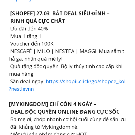
[SHOPEE] 27.03 BẮT DEAL SIÊU ĐỈNH –
RINH QUÀ CỰC CHẤT
Ưu đãi đến 40%
Mua 1 tặng 1
Voucher đến 100K
NESCAFÉ | MILO | NESTEA | MAGGI Mua sắm t
hả ga, nhận quà mê ly!
Quà tặng độc quyền Bộ ly thủy tinh cao cấp khi
mua hàng
Săn deal ngay:
https://shopii.click/go/shopee_kol
?nestlevnn
[MYKINGDOM] CHỈ CÒN 4 NGÀY –
DEAL ĐỘC QUYỀN ONLINE ĐANG CỰC SỐC
Ba mẹ ơi, chớp nhanh cơ hội cuối cùng để săn ưu
đãi khủng từ Mykingdom nè.
Một vài sản phẩm đang cực HOT: