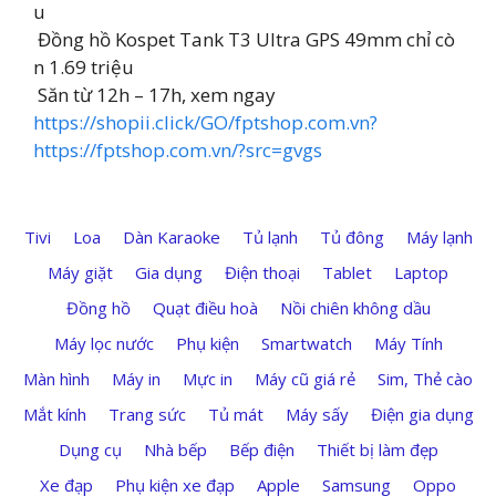
u
️ Đồng hồ Kospet Tank T3 Ultra GPS 49mm chỉ cò
n 1.69 triệu
️ Săn từ 12h – 17h, xem ngay
https://shopii.click/GO/fptshop.com.vn?
https://fptshop.com.vn/?src=gvgs
Tivi
Loa
Dàn Karaoke
Tủ lạnh
Tủ đông
Máy lạnh
Máy giặt
Gia dụng
Điện thoại
Tablet
Laptop
Đồng hồ
Quạt điều hoà
Nồi chiên không dầu
Máy lọc nước
Phụ kiện
Smartwatch
Máy Tính
Màn hình
Máy in
Mực in
Máy cũ giá rẻ
Sim, Thẻ cào
Mắt kính
Trang sức
Tủ mát
Máy sấy
Điện gia dụng
Dụng cụ
Nhà bếp
Bếp điện
Thiết bị làm đẹp
Xe đạp
Phụ kiện xe đạp
Apple
Samsung
Oppo