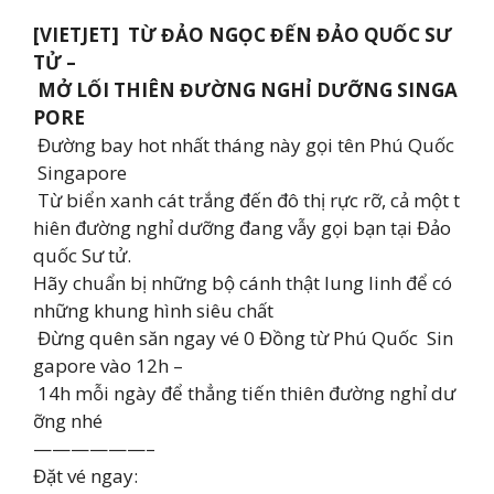
[VIETJET] ️ TỪ ĐẢO NGỌC ĐẾN ĐẢO QUỐC SƯ
TỬ –
MỞ LỐI THIÊN ĐƯỜNG NGHỈ DƯỠNG SINGA
PORE
Đường bay hot nhất tháng này gọi tên Phú Quốc
Singapore
Từ biển xanh cát trắng đến đô thị rực rỡ, cả một t
hiên đường nghỉ dưỡng đang vẫy gọi bạn tại Đảo
quốc Sư tử.
️Hãy chuẩn bị những bộ cánh thật lung linh để có
những khung hình siêu chất
Đừng quên săn ngay vé 0 Đồng từ Phú Quốc Sin
gapore vào 12h –
14h mỗi ngày để thẳng tiến thiên đường nghỉ dư
ỡng nhé
——————–
Đặt vé ngay: