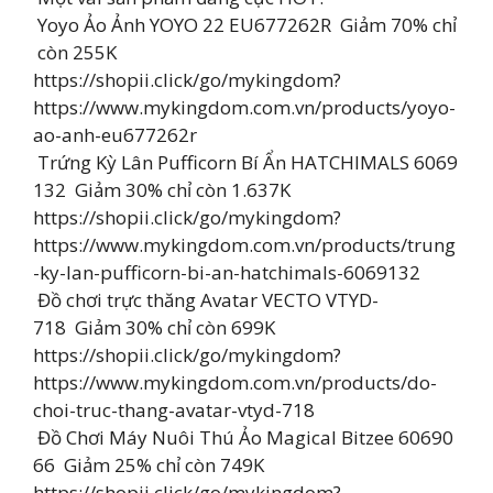
️ Yoyo Ảo Ảnh YOYO 22 EU677262R Giảm 70% chỉ
còn 255K
https://shopii.click/go/mykingdom?
https://www.mykingdom.com.vn/products/yoyo-
ao-anh-eu677262r
️ Trứng Kỳ Lân Pufficorn Bí Ẩn HATCHIMALS 6069
132 Giảm 30% chỉ còn 1.637K
https://shopii.click/go/mykingdom?
https://www.mykingdom.com.vn/products/trung
-ky-lan-pufficorn-bi-an-hatchimals-6069132
️ Đồ chơi trực thăng Avatar VECTO VTYD-
718 Giảm 30% chỉ còn 699K
https://shopii.click/go/mykingdom?
https://www.mykingdom.com.vn/products/do-
choi-truc-thang-avatar-vtyd-718
️ Đồ Chơi Máy Nuôi Thú Ảo Magical Bitzee 60690
66 Giảm 25% chỉ còn 749K
https://shopii.click/go/mykingdom?