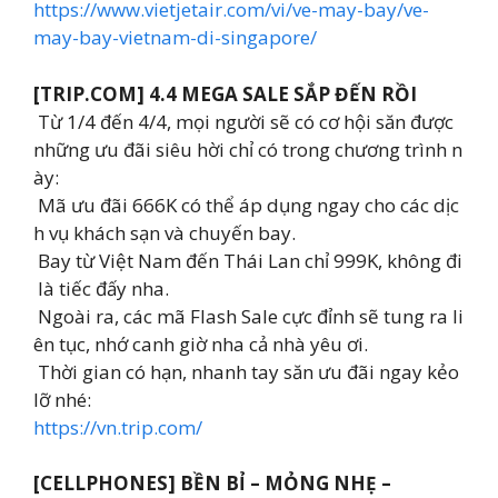
https://www.vietjetair.com/vi/ve-may-bay/ve-
may-bay-vietnam-di-singapore/
[TRIP.COM] 4.4 MEGA SALE SẮP ĐẾN RỒI
Từ 1/4 đến 4/4, mọi người sẽ có cơ hội săn được
những ưu đãi siêu hời chỉ có trong chương trình n
ày:
Mã ưu đãi 666K có thể áp dụng ngay cho các dịc
h vụ khách sạn và chuyến bay.
️ Bay từ Việt Nam đến Thái Lan chỉ 999K, không đi
là tiếc đấy nha.
Ngoài ra, các mã Flash Sale cực đỉnh sẽ tung ra li
ên tục, nhớ canh giờ nha cả nhà yêu ơi.
Thời gian có hạn, nhanh tay săn ưu đãi ngay kẻo
lỡ nhé:
https://vn.trip.com/
[CELLPHONES] BỀN BỈ – MỎNG NHẸ –