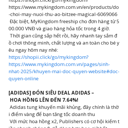
https://www.mykingdom.com.vn/en/products/do
-choi-may-nuoi-thu-ao-bitzee-magical-6069066
Đặc biệt, MyKingdom freeship cho đơn hàng từ 5
00.000 VNĐ và giao hàng hỏa tốc trong 4 giờ.
Thời gian cũng sắp hết rồi, hãy nhanh tay sắm đ
ồ chơi thông minh, chất lượng và an toàn cho bé y
êu ngay hôm nay nhé:
https://shopii.click/go/mykingdom?
https://www.mykingdom.com.vn/pages/sinh-
nhat-2025/khuyen-mai-doc-quyen-website#doc-
quyen-online
[ADIDAS] ĐÓN SIÊU DEAL ADIDAS –
HOA HỒNG LÊN ĐẾN 7.64%!
Adidas tung khuyến mãi khủng, đây chính là thờ
i điểm vàng để bạn tăng tốc doanh thu
Với mức hoa hồng x2, Publishers có cơ hội kiếm t