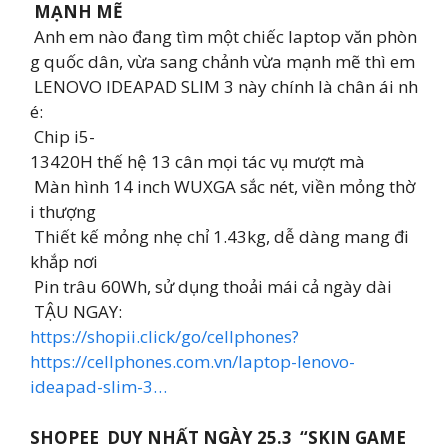
MẠNH MẼ
Anh em nào đang tìm một chiếc laptop văn phòn
g quốc dân, vừa sang chảnh vừa mạnh mẽ thì em
LENOVO IDEAPAD SLIM 3 này chính là chân ái nh
é:
Chip i5-
13420H thế hệ 13 cân mọi tác vụ mượt mà
Màn hình 14 inch WUXGA sắc nét, viền mỏng thờ
i thượng
Thiết kế mỏng nhẹ chỉ 1.43kg, dễ dàng mang đi
khắp nơi
Pin trâu 60Wh, sử dụng thoải mái cả ngày dài
TẬU NGAY:
https://shopii.click/go/cellphones?
https://cellphones.com.vn/laptop-lenovo-
ideapad-slim-3…
SHOPEE DUY NHẤT NGÀY 25.3 “SKIN GAME