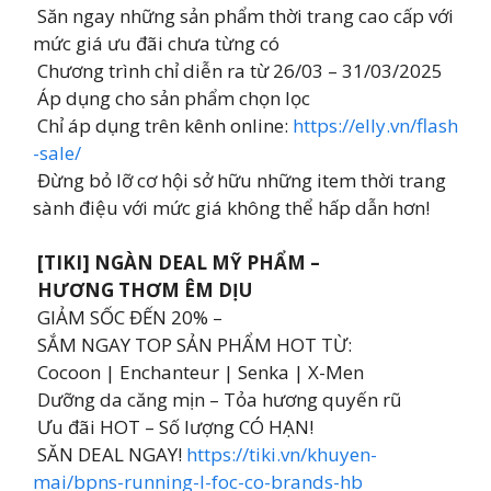
Săn ngay những sản phẩm thời trang cao cấp với
mức giá ưu đãi chưa từng có
Chương trình chỉ diễn ra từ 26/03 – 31/03/2025
Áp dụng cho sản phẩm chọn lọc
Chỉ áp dụng trên kênh online:
https://elly.vn/flash
-sale/
Đừng bỏ lỡ cơ hội sở hữu những item thời trang
sành điệu với mức giá không thể hấp dẫn hơn!
[TIKI] NGÀN DEAL MỸ PHẨM –
HƯƠNG THƠM ÊM DỊU
GIẢM SỐC ĐẾN 20% –
SẮM NGAY TOP SẢN PHẨM HOT TỪ:
Cocoon | Enchanteur | Senka | X-Men
Dưỡng da căng mịn – Tỏa hương quyến rũ
Ưu đãi HOT – Số lượng CÓ HẠN!
SĂN DEAL NGAY!
https://tiki.vn/khuyen-
mai/bpns-running-l-foc-co-brands-hb