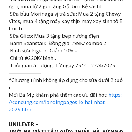
/gói, mua từ 2 gói tặng Gối ôm, Kệ sácht
Sữa bầu Morinaga vị trà sữa: Mua 2 tặng Chewy
Vites, mua 4 tặng máy xay thịt/ máy xay sinh tố E
lmich
Sữa Glico: Mua 3 tặng bếp nướng điện
Bánh Beanstalk: Đồng giá #99K/ combo 2
Bình sữa Pigeon: Giảm 10% –
Chỉ từ #220K/ bình…
Thời gian áp dụng: Từ ngày 25/3 – 23/4/2025
——————–
*Chương trình không áp dụng cho sữa dưới 2 tuổ
i
Mời Ba Mẹ khám phá thêm các ưu đãi hot:
https:
//concung.com/landingpages-le-hoi-nhat-
2025.html
UNILEVER –
[MỚI RA MẮT] TẮM GIỮA THIÊN HÀ BỪNG Đ