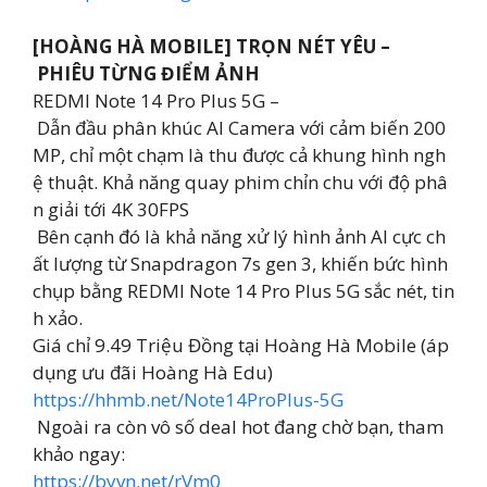
[HOÀNG HÀ MOBILE] TRỌN NÉT YÊU –
PHIÊU TỪNG ĐIỂM ẢNH
REDMI Note 14 Pro Plus 5G –
Dẫn đầu phân khúc AI Camera với cảm biến 200
MP, chỉ một chạm là thu được cả khung hình ngh
ệ thuật. Khả năng quay phim chỉn chu với độ phâ
n giải tới 4K 30FPS
Bên cạnh đó là khả năng xử lý hình ảnh AI cực ch
ất lượng từ Snapdragon 7s gen 3, khiến bức hình
chụp bằng REDMI Note 14 Pro Plus 5G sắc nét, tin
h xảo.
Giá chỉ 9.49 Triệu Đồng tại Hoàng Hà Mobile (áp
dụng ưu đãi Hoàng Hà Edu)
https://hhmb.net/Note14ProPlus-5G
Ngoài ra còn vô số deal hot đang chờ bạn, tham
khảo ngay:
https://byvn.net/rVm0