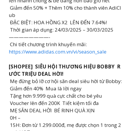
iền nhanh chóng & dễ dàng hơn bao giờ hết
Giảm đến 50% + Thêm 10% cho thành viên AdiCl
ub
ĐẶC BIỆT: HOA HỒNG X2 LÊN ĐẾN 7.64%!
Thời gian áp dụng: 24/03/2025 – 30/03/2025
————————-
Chi tiết chương trình khuyến mãi:
https://www.adidas.com.vn/vi/season_sale
[SHOPEE] SIÊU HỘI THƯƠNG HIỆU BOBBY R
ƯỚC TRIỆU DEAL HỜI!
Mẹ đừng bỏ lỡ cơ hội săn deal siêu hời từ Bobby:
Giảm đến 40% Mua là lời ngay
Tặng hơn 9.999 quà cực chất cho bé yêu
Voucher lên đến 200K Tiết kiệm tối đa
MẸ SĂN DEAL HỜI BÉ RINH QUÀ XỊN
0H –
15H: Đơn từ 1.299.000đ, mẹ được chọn 1 trong 2