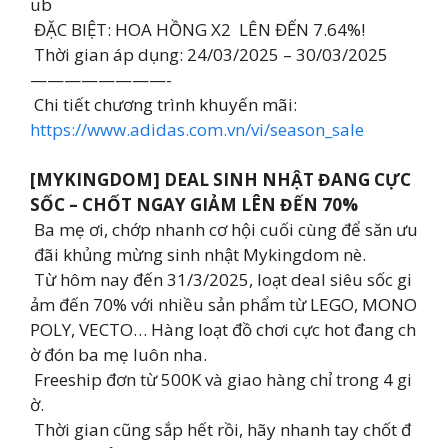
ub
ĐẶC BIỆT: HOA HỒNG X2 LÊN ĐẾN 7.64%!
Thời gian áp dụng: 24/03/2025 – 30/03/2025
————————-
Chi tiết chương trình khuyến mãi:
https://www.adidas.com.vn/vi/season_sale
[MYKINGDOM] DEAL SINH NHẬT ĐANG CỰC
SỐC – CHỐT NGAY GIẢM LÊN ĐẾN 70%
Ba mẹ ơi, chớp nhanh cơ hội cuối cùng để săn ưu
đãi khủng mừng sinh nhật Mykingdom nè.
Từ hôm nay đến 31/3/2025, loạt deal siêu sốc gi
ảm đến 70% với nhiều sản phẩm từ LEGO, MONO
POLY, VECTO… Hàng loạt đồ chơi cực hot đang ch
ờ đón ba mẹ luôn nha.
Freeship đơn từ 500K và giao hàng chỉ trong 4 gi
ờ.
Thời gian cũng sắp hết rồi, hãy nhanh tay chốt đ