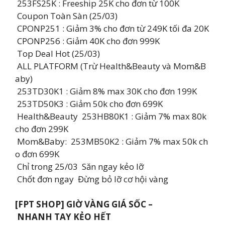
253FS25K : Freeship 25K cho đơn từ 100K
Coupon Toàn Sàn (25/03)
CPONP251 : Giảm 3% cho đơn từ 249K tối đa 20K
CPONP256 : Giảm 40K cho đơn 999K
Top Deal Hot (25/03)
ALL PLATFORM (Trừ Health&Beauty và Mom&B
aby)
253TD30K1 : Giảm 8% max 30K cho đơn 199K
253TD50K3 : Giảm 50k cho đơn 699K
Health&Beauty 253HB80K1 : Giảm 7% max 80k
cho đơn 299K
Mom&Baby: 253MB50K2 : Giảm 7% max 50k ch
o đơn 699K
Chỉ trong 25/03 Săn ngay kẻo lỡ
Chốt đơn ngay Đừng bỏ lỡ cơ hội vàng
[FPT SHOP] ️GIỜ VÀNG GIÁ SỐC –
NHANH TAY KẺO HẾT