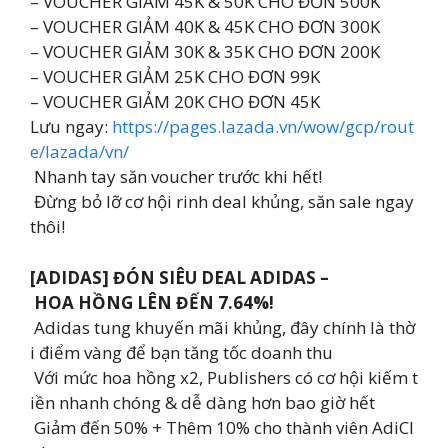
– VOUCHER GIẢM 45K & 50K CHO ĐƠN 500K
– VOUCHER GIẢM 40K & 45K CHO ĐƠN 300K
– VOUCHER GIẢM 30K & 35K CHO ĐƠN 200K
– VOUCHER GIẢM 25K CHO ĐƠN 99K
– VOUCHER GIẢM 20K CHO ĐƠN 45K
Lưu ngay:
https://pages.lazada.vn/wow/gcp/rout
e/lazada/vn/
Nhanh tay săn voucher trước khi hết!
Đừng bỏ lỡ cơ hội rinh deal khủng, săn sale ngay
thôi!
[ADIDAS] ĐÓN SIÊU DEAL ADIDAS –
HOA HỒNG LÊN ĐẾN 7.64%!
Adidas tung khuyến mãi khủng, đây chính là thờ
i điểm vàng để bạn tăng tốc doanh thu
Với mức hoa hồng x2, Publishers có cơ hội kiếm t
iền nhanh chóng & dễ dàng hơn bao giờ hết
Giảm đến 50% + Thêm 10% cho thành viên AdiCl