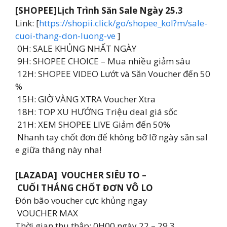
[SHOPEE]️Lịch Trình Săn Sale Ngày 25.3 ️
Link: [
https://shopii.click/go/shopee_kol?m/sale-
cuoi-thang-don-luong-ve
]
0H: SALE KHỦNG NHẤT NGÀY
9H: SHOPEE CHOICE – Mua nhiều giảm sâu
12H: SHOPEE VIDEO Lướt và Săn Voucher đến 50
%
15H: GIỜ VÀNG XTRA Voucher Xtra
18H: TOP XU HƯỚNG Triệu deal giá sốc
21H: XEM SHOPEE LIVE Giảm đến 50%
Nhanh tay chốt đơn để không bỡ lỡ ngày săn sal
e giữa tháng này nha!
[LAZADA] VOUCHER SIÊU TO –
CUỐI THÁNG CHỐT ĐƠN VÔ LO
Đón bão voucher cực khủng ngay
️ VOUCHER MAX
Thời gian thu thập: 0H00 ngày 22 – 29.3