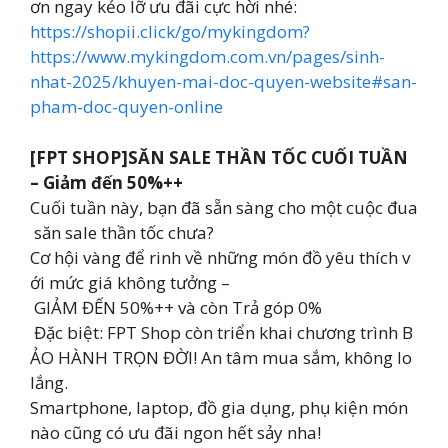
ơn ngay kẻo lỡ ưu đãi cực hời nhé:
https://shopii.click/go/mykingdom?
https://www.mykingdom.com.vn/pages/sinh-
nhat-2025/khuyen-mai-doc-quyen-website#san-
pham-doc-quyen-online
[FPT SHOP]SĂN SALE THẦN TỐC CUỐI TUẦN
– Giảm đến 50%++
Cuối tuần này, bạn đã sẵn sàng cho một cuộc đua
săn sale thần tốc chưa?
Cơ hội vàng để rinh về những món đồ yêu thích v
ới mức giá không tưởng –
GIẢM ĐẾN 50%++ và còn Trả góp 0%
Đặc biệt: FPT Shop còn triển khai chương trình B
ẢO HÀNH TRỌN ĐỜI! An tâm mua sắm, không lo
lắng.
Smartphone, laptop, đồ gia dụng, phụ kiện món
nào cũng có ưu đãi ngon hết sảy nha!