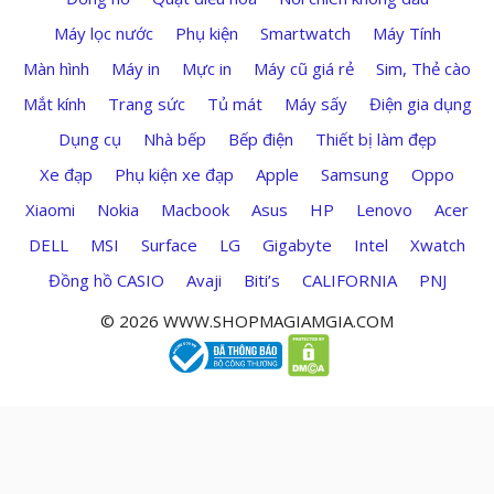
Máy lọc nước
Phụ kiện
Smartwatch
Máy Tính
Màn hình
Máy in
Mực in
Máy cũ giá rẻ
Sim, Thẻ cào
Mắt kính
Trang sức
Tủ mát
Máy sấy
Điện gia dụng
Dụng cụ
Nhà bếp
Bếp điện
Thiết bị làm đẹp
Xe đạp
Phụ kiện xe đạp
Apple
Samsung
Oppo
Xiaomi
Nokia
Macbook
Asus
HP
Lenovo
Acer
DELL
MSI
Surface
LG
Gigabyte
Intel
Xwatch
Đồng hồ CASIO
Avaji
Biti’s
CALIFORNIA
PNJ
© 2026 WWW.SHOPMAGIAMGIA.COM