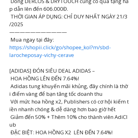
Dòng DERCOS & DRYTOUCH cũng có quà tặng hấ
p dẫn lên đến 606.000Đ.
THỜI GIAN ÁP DỤNG: CHỈ DUY NHẤT NGÀY 21/3
/2025
———————————
Mua ngay tại đây:
https://shopii.click/go/shopee_kol?m/sbd-
larocheposay-vichy-cerave
[ADIDAS] ĐÓN SIÊU DEAL ADIDAS –
HOA HỒNG LÊN ĐẾN 7.64%!
Adidas tung khuyến mãi khủng, đây chính là thờ
i điểm vàng để bạn tăng tốc doanh thu
Với mức hoa hồng x2, Publishers có cơ hội kiếm t
iền nhanh chóng & dễ dàng hơn bao giờ hết
Giảm đến 50% + Thêm 10% cho thành viên AdiCl
ub
ĐẶC BIỆT: HOA HỒNG X2 LÊN ĐẾN 7.64%!