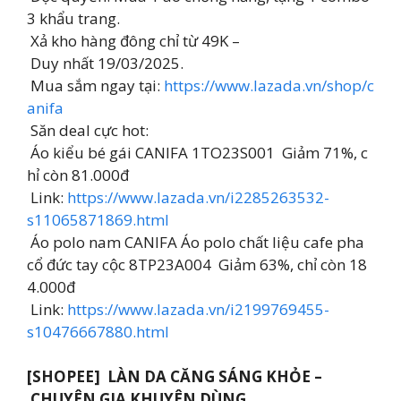
3 khẩu trang.
Xả kho hàng đông chỉ từ 49K –
Duy nhất 19/03/2025.
Mua sắm ngay tại:
https://www.lazada.vn/shop/c
anifa
Săn deal cực hot:
Áo kiểu bé gái CANIFA 1TO23S001 Giảm 71%, c
hỉ còn 81.000đ
Link:
https://www.lazada.vn/i2285263532-
s11065871869.html
Áo polo nam CANIFA Áo polo chất liệu cafe pha
cổ đức tay cộc 8TP23A004 Giảm 63%, chỉ còn 18
4.000đ
Link:
https://www.lazada.vn/i2199769455-
s10476667880.html
[SHOPEE] LÀN DA CĂNG SÁNG KHỎE –
CHUYÊN GIA KHUYÊN DÙNG