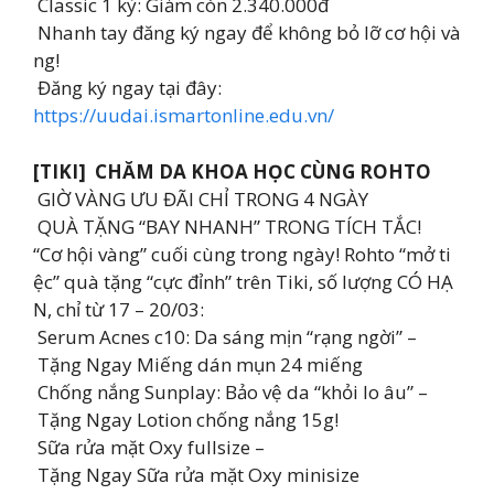
Classic 1 kỳ: Giảm còn 2.340.000đ
Nhanh tay đăng ký ngay để không bỏ lỡ cơ hội và
ng!
Đăng ký ngay tại đây:
https://uudai.ismartonline.edu.vn/
[TIKI] CHĂM DA KHOA HỌC CÙNG ROHTO
GIỜ VÀNG ƯU ĐÃI CHỈ TRONG 4 NGÀY
QUÀ TẶNG “BAY NHANH” TRONG TÍCH TẮC!
“Cơ hội vàng” cuối cùng trong ngày! Rohto “mở ti
ệc” quà tặng “cực đỉnh” trên Tiki, số lượng CÓ HẠ
N, chỉ từ 17 – 20/03:
Serum Acnes c10: Da sáng mịn “rạng ngời” –
Tặng Ngay Miếng dán mụn 24 miếng
Chống nắng Sunplay: Bảo vệ da “khỏi lo âu” –
Tặng Ngay Lotion chống nắng 15g!
Sữa rửa mặt Oxy fullsize –
Tặng Ngay Sữa rửa mặt Oxy minisize