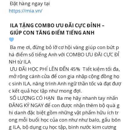
Đặt hàng ngay tại
https://mia.vn/
ILA TẶNG COMBO ƯU ĐÃI CỰC ĐỈNH –
GIÚP CON TĂNG ĐIỂM TIẾNG ANH
Ba mẹ ơi, đừng bỏ lỡ cơ hội vàng giúp con bứt p
há điểm số tiếng Anh với COMBO ƯU ĐÃI CỰC ĐỈ
NH từ ILA
ƯU ĐÃI HỌC PHÍ LÊN ĐẾN 45% Tiết kiệm tối đa,
mở rộng cánh cửa để con gia nhập cộng đồng họ
c sinh ILA, nâng trình Anh ngữ thần tốc và đạt đượ
c kết quả học tập như mong đợi.
SỐ LƯỢNG CÓ HẠN Ba mẹ hãy nhanh tay nhấn
ĐĂNG KÝ NGAY để con được nhận thêm bộ quà g
hi danh đặc biệt gồm những vật phẩm hữu ích tr
ong mỗi buổi học của con như như balo, gấu bôn
g ILA, bộ dụng cụ học tập, bình nước kim cương