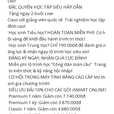
cầu!
ĐẶC QUYỀN HỌC TẬP SIÊU HẤP DẪN
Tặng ngay 2 buổi Live-
Class với giảng viên quốc tế Trải nghiệm học tập
đỉnh cao!
Học sinh Tiểu học? HOÀN TOÀN MIỄN PHÍ! Cơ h
ội vàng để khởi đầu hành trình tri thức!
Học sinh Trung học? CHỈ 199.000đ để đánh giá n
ăng lực & nhận ngay lộ trình học siêu xịn!
ĐĂNG KÝ NGAY, NHẬN QUÀ CỰC ĐỈNH!
Miễn phí lộ trình học “Công dân toàn cầu” Trang
bị kiến thức & kỹ năng hội nhập!
CƠ HỘI TRÚNG MÁY TÍNH BẢNG CAO CẤP khi th
am gia chương trình!
SIÊU ƯU ĐÃI 10% CHO CÁC GÓI iSMART ONLINE!
Premium 1 năm: Giảm còn 7.740.000đ
Premium 1 kỳ: Giảm còn 3.870.000đ
Classic 1 năm: Giảm còn 4.680.000đ