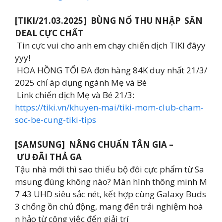
[TIKI/21.03.2025] BÙNG NỔ THU NHẬP SĂN
DEAL CỰC CHẤT
Tin cực vui cho anh em chạy chiến dịch TIKI đâyy
yyy!
HOA HỒNG TỐI ĐA đơn hàng 84K duy nhất 21/3/
2025 chỉ áp dụng ngành Mẹ và Bé
Link chiến dịch Mẹ và Bé 21/3:
https://tiki.vn/khuyen-mai/tiki-mom-club-cham-
soc-be-cung-tiki-tips
[SAMSUNG] NÂNG CHUẨN TÂN GIA –
ƯU ĐÃI THẢ GA
Tậu nhà mới thì sao thiếu bộ đôi cực phẩm từ Sa
msung đúng không nào? Màn hình thông minh M
7 43 UHD siêu sắc nét, kết hợp cùng Galaxy Buds
3 chống ồn chủ động, mang đến trải nghiệm hoà
n hảo từ công việc đến giải trí