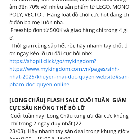
ảm đến 70% với nhiều sản phẩm từ LEGO, MONO
POLY, VECTO… Hàng loạt đồ chơi cực hot đang ch
ờ đón ba mẹ luôn nha.
Freeship đơn từ 500K và giao hàng chỉ trong 4 gi
ờ.
Thời gian cũng sắp hết rồi, hãy nhanh tay chốt đ
ơn ngay kẻo lỡ ưu đãi cực hời nhé:
https://shopii.click/go/mykingdom?
https://www.mykingdom.com.vn/pages/sinh-
nhat-2025/khuyen-mai-doc-quyen-website#san-
pham-doc-quyen-online
[LONG CHÂU] FLASH SALE CUỐI TUẦN GIẢM
CỰC SÂU KHÔNG THỂ BỎ LỠ
Cuối tuần này, Long Châu tung ưu đãi cực khủng
chỉ trong 2 ngày duy nhất (22-
23/03). Hãy nhanh tay săn deal trong khung giờ v
àng: 9:00 – 15:00 & 16:00 –