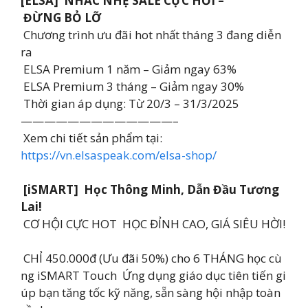
[ELSA] NHẮC NHẸ SALE CỰC HỜI –
ĐỪNG BỎ LỠ
Chương trình ưu đãi hot nhất tháng 3 đang diễn
ra
ELSA Premium 1 năm – Giảm ngay 63%
ELSA Premium 3 tháng – Giảm ngay 30%
Thời gian áp dụng: Từ 20/3 – 31/3/2025
—————————————–
Xem chi tiết sản phẩm tại:
https://vn.elsaspeak.com/elsa-shop/
[iSMART] Học Thông Minh, Dẫn Đầu Tương
Lai!
CƠ HỘI CỰC HOT HỌC ĐỈNH CAO, GIÁ SIÊU HỜI!
CHỈ 450.000đ (Ưu đãi 50%) cho 6 THÁNG học cù
ng iSMART Touch Ứng dụng giáo dục tiên tiến gi
úp bạn tăng tốc kỹ năng, sẵn sàng hội nhập toàn