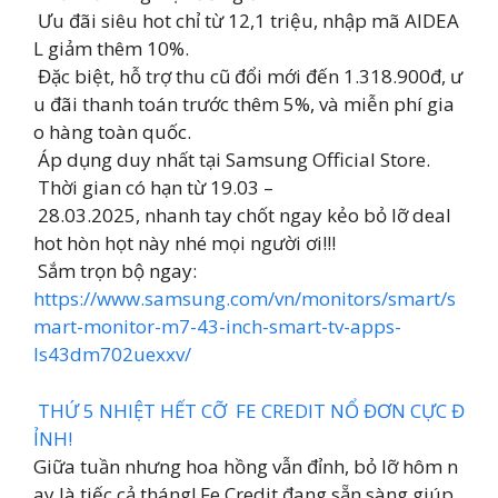
Ưu đãi siêu hot chỉ từ 12,1 triệu, nhập mã AIDEA
L giảm thêm 10%.
Đặc biệt, hỗ trợ thu cũ đổi mới đến 1.318.900đ, ư
u đãi thanh toán trước thêm 5%, và miễn phí gia
o hàng toàn quốc.
Áp dụng duy nhất tại Samsung Official Store.
Thời gian có hạn từ 19.03 –
28.03.2025, nhanh tay chốt ngay kẻo bỏ lỡ deal
hot hòn họt này nhé mọi người ơi!!!
Sắm trọn bộ ngay:
https://www.samsung.com/vn/monitors/smart/s
mart-monitor-m7-43-inch-smart-tv-apps-
ls43dm702uexxv/
THỨ 5 NHIỆT HẾT CỠ FE CREDIT NỔ ĐƠN CỰC Đ
ỈNH!
Giữa tuần nhưng hoa hồng vẫn đỉnh, bỏ lỡ hôm n
ay là tiếc cả tháng! Fe Credit đang sẵn sàng giúp