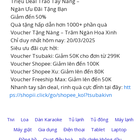
Triệu Deal Trao Tay Nàng –
Ngàn Ưu Đãi Tặng Bạn
Giảm đến 50%
Quà tặng hấp dẫn hơn 1000+ phần quà
Voucher Tặng Nàng – Trăm Ngàn Hoa Xinh
Chỉ duy nhất hôm nay: 20/03/2025
Siêu ưu đãi cực hời:
Voucher Tsubaki: Giảm 50K cho đơn từ 299K
Voucher Shopee: Giảm lên đến 100K
Voucher Shopee Xu: Giảm lên đến 80K
Voucher Freeship Max: Giảm lên đến 50K
Nhanh tay săn deal, rinh quà cực đỉnh tại đây:
htt
ps://shopii.click/go/shopee_kol?tsubakivn
Tivi
Loa
Dàn Karaoke
Tủ lạnh
Tủ đông
Máy lạnh
Máy giặt
Gia dụng
Điện thoại
Tablet
Laptop
Đồng hồ
Quạt điều hoà
Nồi chiên không dầu