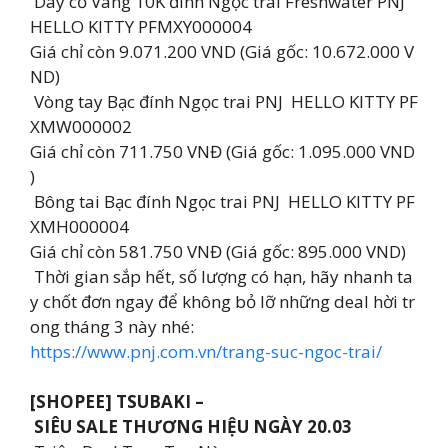
Dây cổ Vàng 10K đính Ngọc trai Freshwater PNJ ️
HELLO KITTY PFMXY000004
Giá chỉ còn 9.071.200 VND (Giá gốc: 10.672.000 V
ND)
Vòng tay Bạc đính Ngọc trai PNJ ️ HELLO KITTY PF
XMW000002
Giá chỉ còn 711.750 VNĐ (Giá gốc: 1.095.000 VND
)
Bông tai Bạc đính Ngọc trai PNJ ️ HELLO KITTY PF
XMH000004
Giá chỉ còn 581.750 VNĐ (Giá gốc: 895.000 VND)
Thời gian sắp hết, số lượng có hạn, hãy nhanh ta
y chốt đơn ngay để không bỏ lỡ những deal hời tr
ong tháng 3 này nhé:
https://www.pnj.com.vn/trang-suc-ngoc-trai/
[SHOPEE] TSUBAKI –
SIÊU SALE THƯƠNG HIỆU NGÀY 20.03