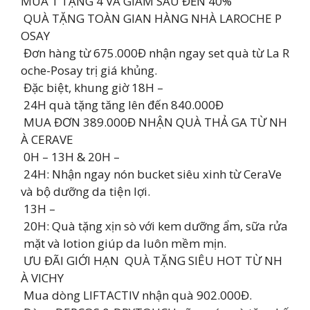
MUA 1 TẶNG 4 VÀ GIẢM SÂU ĐẾN 40%
QUÀ TẶNG TOÀN GIAN HÀNG NHÀ LAROCHE P
OSAY
Đơn hàng từ 675.000Đ nhận ngay set quà từ La R
oche-Posay trị giá khủng.
Đặc biệt, khung giờ 18H –
24H quà tặng tăng lên đến 840.000Đ
MUA ĐƠN 389.000Đ NHẬN QUÀ THẢ GA TỪ NH
À CERAVE
0H – 13H & 20H –
24H: Nhận ngay nón bucket siêu xinh từ CeraVe
và bộ dưỡng da tiện lợi.
13H –
20H: Quà tặng xịn sò với kem dưỡng ẩm, sữa rửa
mặt và lotion giúp da luôn mềm mịn.
ƯU ĐÃI GIỚI HẠN QUÀ TẶNG SIÊU HOT TỪ NH
À VICHY
Mua dòng LIFTACTIV nhận quà 902.000Đ.