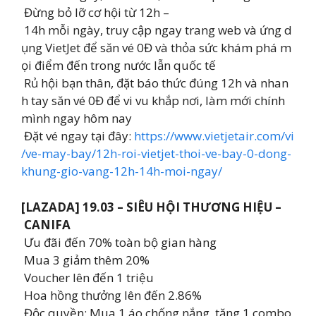
Đừng bỏ lỡ cơ hội từ 12h –
14h mỗi ngày, truy cập ngay trang web và ứng d
ụng VietJet để săn vé 0Đ và thỏa sức khám phá m
ọi điểm đến trong nước lẫn quốc tế
️ Rủ hội bạn thân, đặt báo thức đúng 12h và nhan
h tay săn vé 0Đ để vi vu khắp nơi, làm mới chính
mình ngay hôm nay
Đặt vé ngay tại đây:
https://www.vietjetair.com/vi
/ve-may-bay/12h-roi-vietjet-thoi-ve-bay-0-dong-
khung-gio-vang-12h-14h-moi-ngay/
[LAZADA] 19.03 – SIÊU HỘI THƯƠNG HIỆU –
CANIFA
Ưu đãi đến 70% toàn bộ gian hàng
Mua 3 giảm thêm 20%
Voucher lên đến 1 triệu
Hoa hồng thưởng lên đến 2.86%
Độc quyền: Mua 1 áo chống nắng, tặng 1 combo