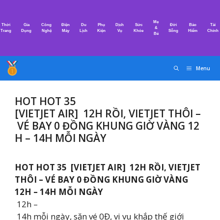
Chuyển
đến
Mẹ
Thời
Gia
Công
Điện
Du
Phụ
Dịch
Sức
Đời
Bảo
Tài
nội
&
Trang
Dụng
Nghệ
Máy
Lịch
Kiện
Vụ
Khỏe
Sống
Hiểm
Chính
Bé
dung
Menu
HOT HOT 35
[VIETJET AIR] ️ 12H RỒI, VIETJET THÔI –
VÉ BAY 0 ĐỒNG KHUNG GIỜ VÀNG 12
H – 14H MỖI NGÀY
HOT HOT 35 [VIETJET AIR] ️ 12H RỒI, VIETJET
THÔI – VÉ BAY 0 ĐỒNG KHUNG GIỜ VÀNG
12H – 14H MỖI NGÀY
12h –
14h mỗi ngày, săn vé 0Đ, vi vu khắp thế giới ️