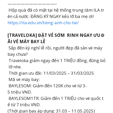
———————————–
Hộp quà đã có mặt tại hệ thống trung tâm ILA tr
ên cả nước. ĐĂNG KÝ NGAY kẻo lỡ ba mẹ ơi!
https://ila.edu.vn/tieng-anh-cho-be/
[TRAVELOKA] ĐẶT VÉ SỚM RINH NGAY ƯU Đ
ÃI VÉ MÁY BAY LỄ ️
Sắp đến kỳ nghỉ lễ rồi, người đẹp đã săn vé máy
bay chưa?
Traveloka giảm ngay đến 1 TRIỆU đồng, đừng bỏ
lỡ nhe.
Thời gian ưu đãi: 11/03/2025 – 31/03/2025
️ Mã vé máy bay:
BAYLESOM: Giảm đến 120K cho vé từ 3-
5 triệu VND.
BAYLESOM1TR: Giảm đến 1 TRIỆU cho vé quốc t
ế từ 7 triệu VND.
(Thời gian bay áp dụng: 31.03 – 11.05.2025)