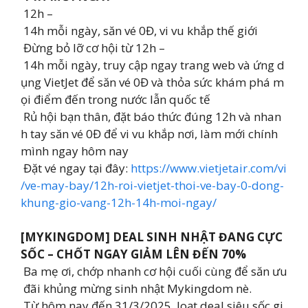
12h –
14h mỗi ngày, săn vé 0Đ, vi vu khắp thế giới ️
Đừng bỏ lỡ cơ hội từ 12h –
14h mỗi ngày, truy cập ngay trang web và ứng d
ụng VietJet để săn vé 0Đ và thỏa sức khám phá m
ọi điểm đến trong nước lẫn quốc tế
️ Rủ hội bạn thân, đặt báo thức đúng 12h và nhan
h tay săn vé 0Đ để vi vu khắp nơi, làm mới chính
mình ngay hôm nay
Đặt vé ngay tại đây:
https://www.vietjetair.com/vi
/ve-may-bay/12h-roi-vietjet-thoi-ve-bay-0-dong-
khung-gio-vang-12h-14h-moi-ngay/
[MYKINGDOM] DEAL SINH NHẬT ĐANG CỰC
SỐC – CHỐT NGAY GIẢM LÊN ĐẾN 70%
Ba mẹ ơi, chớp nhanh cơ hội cuối cùng để săn ưu
đãi khủng mừng sinh nhật Mykingdom nè.
Từ hôm nay đến 31/3/2025, loạt deal siêu sốc gi