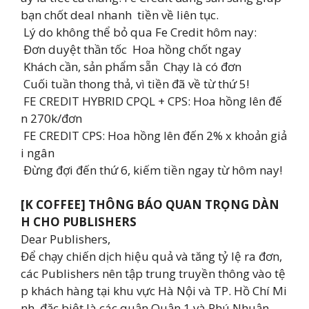
bạn chốt deal nhanh tiền về liên tục.
Lý do không thể bỏ qua Fe Credit hôm nay:
Đơn duyệt thần tốc Hoa hồng chốt ngay
Khách cần, sản phẩm sẵn Chạy là có đơn
Cuối tuần thong thả, vì tiền đã về từ thứ 5!
FE CREDIT HYBRID CPQL + CPS: Hoa hồng lên đế
n 270k/đơn
FE CREDIT CPS: Hoa hồng lên đến 2% x khoản giả
i ngân
Đừng đợi đến thứ 6, kiếm tiền ngay từ hôm nay!
[K COFFEE] THÔNG BÁO QUAN TRỌNG DÀN
H CHO PUBLISHERS ️
Dear Publishers,
Để chạy chiến dịch hiệu quả và tăng tỷ lệ ra đơn,
các Publishers nên tập trung truyền thông vào tệ
p khách hàng tại khu vực Hà Nội và TP. Hồ Chí Mi
nh, đặc biệt là các quận Quận 1 và Phú Nhuận.