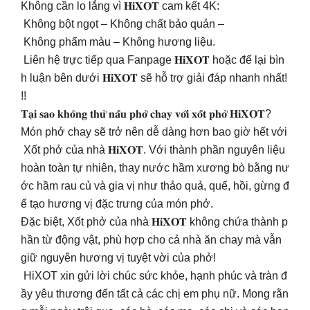
Không cần lo lắng vì 𝐇𝐢𝐗𝐎𝐓 cam kết 4K:
Không bột ngọt – Không chất bảo quản –
Không phẩm màu – Không hương liệu.
Liên hệ trực tiếp qua Fanpage 𝐇𝐢𝐗𝐎𝐓 hoặc để lại bìn
h luận bên dưới 𝐇𝐢𝐗𝐎𝐓 sẽ hỗ trợ giải đáp nhanh nhất!
!!
𝐓𝐚̣𝐢 𝐬𝐚𝐨 𝐤𝐡𝐨̂𝐧𝐠 𝐭𝐡𝐮̛̉ 𝐧𝐚̂́𝐮 𝐩𝐡𝐨̛̉ 𝐜𝐡𝐚𝐲 𝐯𝐨̛́𝐢 𝐱𝐨̂́𝐭 𝐩𝐡𝐨̛̉ 𝐇𝐢𝐗𝐎𝐓?
Món phở chay sẽ trở nên dễ dàng hơn bao giờ hết với
Xốt phở của nhà 𝐇𝐢𝐗𝐎𝐓. Với thành phần nguyên liệu
hoàn toàn tự nhiên, thay nước hầm xương bò bằng nư
ớc hầm rau củ và gia vị như thảo quả, quế, hồi, gừng đ
ể tạo hương vị đặc trưng của món phở.
Đặc biệt, Xốt phở của nhà 𝐇𝐢𝐗𝐎𝐓 không chứa thành p
hần từ động vật, phù hợp cho cả nhà ăn chay mà vẫn
giữ nguyên hương vị tuyệt vời của phở!
HiXOT xin gửi lời chúc sức khỏe, hạnh phúc và tràn đ
ầy yêu thương đến tất cả các chị em phụ nữ. Mong rằn