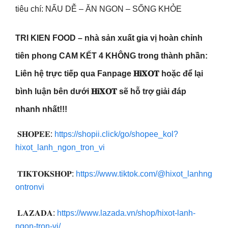
tiêu chí: NẤU DỄ – ĂN NGON – SỐNG KHỎE
TRI KIEN FOOD – nhà sản xuất gia vị hoàn chỉnh
tiên phong CAM KẾT 4 KHÔNG trong thành phần:
Liên hệ trực tiếp qua Fanpage 𝐇𝐢𝐗𝐎𝐓 hoặc để lại
bình luận bên dưới 𝐇𝐢𝐗𝐎𝐓 sẽ hỗ trợ giải đáp
nhanh nhất!!!
𝐒𝐇𝐎𝐏𝐄𝐄:
https://shopii.click/go/shopee_kol?
hixot_lanh_ngon_tron_vi
𝐓𝐈𝐊𝐓𝐎𝐊𝐒𝐇𝐎𝐏:
https://www.tiktok.com/@hixot_lanhng
ontronvi
𝐋𝐀𝐙𝐀𝐃𝐀:
https://www.lazada.vn/shop/hixot-lanh-
ngon-tron-vi/