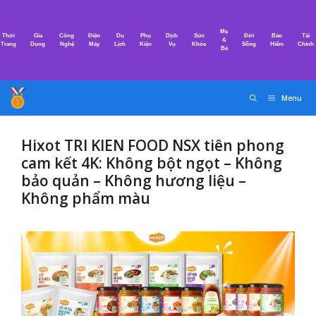
Chuyển
đến
Mẹ
Thời
Gia
Công
Điện
Du
Phụ
Dịch
Sức
Đời
Bảo
Tài
nội
&
Trang
Dụng
Nghệ
Máy
Lịch
Kiện
Vụ
Khỏe
Sống
Hiểm
Chính
Bé
dung
Menu
Hixot TRI KIEN FOOD NSX tiên phong
cam kết 4K: Không bột ngọt – Không
bảo quản – Không hương liệu –
Không phẩm màu