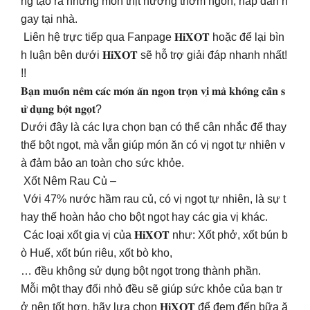
ng tạo ra những món thịt nướng thơm ngon, hấp dẫn n
gay tại nhà.
Liên hệ trực tiếp qua Fanpage 𝐇𝐢𝐗𝐎𝐓 hoặc để lại bìn
h luận bên dưới 𝐇𝐢𝐗𝐎𝐓 sẽ hỗ trợ giải đáp nhanh nhất!
!!
𝐁𝐚̣𝐧 𝐦𝐮𝐨̂́𝐧 𝐧𝐞̂𝐦 𝐜𝐚́𝐜 𝐦𝐨́𝐧 𝐚̆𝐧 𝐧𝐠𝐨𝐧 𝐭𝐫𝐨̣𝐧 𝐯𝐢̣ 𝐦𝐚̀ 𝐤𝐡𝐨̂𝐧𝐠 𝐜𝐚̂̀𝐧 𝐬
𝐮̛̉ 𝐝𝐮̣𝐧𝐠 𝐛𝐨̣̂𝐭 𝐧𝐠𝐨̣𝐭?
Dưới đây là các lựa chọn bạn có thể cân nhắc để thay
thế bột ngọt, mà vẫn giúp món ăn có vị ngọt tự nhiên v
à đảm bảo an toàn cho sức khỏe.
Xốt Nêm Rau Củ –
Với 47% nước hầm rau củ, có vị ngọt tự nhiên, là sự t
hay thế hoàn hảo cho bột ngọt hay các gia vị khác.
Các loại xốt gia vị của 𝐇𝐢𝐗𝐎𝐓 như: Xốt phở, xốt bún b
ò Huế, xốt bún riêu, xốt bò kho,
… đều không sử dụng bột ngọt trong thành phần.
Mỗi một thay đổi nhỏ đều sẽ giúp sức khỏe của bạn tr
ở nên tốt hơn, hãy lựa chọn 𝐇𝐢𝐗𝐎𝐓 để đem đến bữa ă