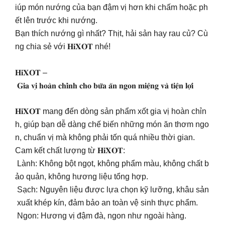
iúp món nướng của bạn đậm vị hơn khi chấm hoặc ph
ết lên trước khi nướng.
Bạn thích nướng gì nhất? Thịt, hải sản hay rau củ? Cù
ng chia sẻ với 𝐇𝐢𝐗𝐎𝐓 nhé!
𝐇𝐢𝐗𝐎𝐓 –
𝐆𝐢𝐚 𝐯𝐢̣ 𝐡𝐨𝐚̀𝐧 𝐜𝐡𝐢̉𝐧𝐡 𝐜𝐡𝐨 𝐛𝐮̛̃𝐚 𝐚̆𝐧 𝐧𝐠𝐨𝐧 𝐦𝐢𝐞̣̂𝐧𝐠 𝐯𝐚̀ 𝐭𝐢𝐞̣̂𝐧 𝐥𝐨̛̣𝐢
𝐇𝐢𝐗𝐎𝐓 mang đến dòng sản phẩm xốt gia vị hoàn chỉn
h, giúp bạn dễ dàng chế biến những món ăn thơm ngo
n, chuẩn vị mà không phải tốn quá nhiều thời gian.
Cam kết chất lượng từ 𝐇𝐢𝐗𝐎𝐓:
Lành: Không bột ngọt, không phẩm màu, không chất b
ảo quản, không hương liệu tổng hợp.
Sạch: Nguyên liệu được lựa chọn kỹ lưỡng, khâu sản
xuất khép kín, đảm bảo an toàn vệ sinh thực phẩm.
Ngon: Hương vị đậm đà, ngon như ngoài hàng.