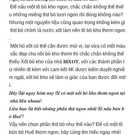
Để nấu một tô bò kho ngon, chắc chắn không thể thiế
u những miếng thịt bò tươi ngon rồi đúng không nào?
Nhưng một nguyên liệu cũng quan trọng không kém gì
thịt bò chính là nước xốt làm nên tô bò kho thơm ngon
.
Một hũ xốt có thể cân được mùi vị, lại vừa có một màu
sắc đẹp cho nồi bò kho thơm thì chắc chắn không thể
thiếu Xốt bò kho của nhà 𝐇𝐢𝐗𝐎𝐓, với các thành phần t
ự nhiên đi kèm với cam kết 4K được kiểm duyệt nghiê
m ngặt, xốt bò kho sẽ làm vị giác của bạn được đổi mớ
i.
𝑯𝒂̃𝒚 đ𝒂̣̆𝒕 𝒏𝒈𝒂𝒚 𝒉𝒐̂𝒎 𝒏𝒂𝒚 đ𝒆̂̉ 𝒄𝒐́ 𝒎𝒐̣̂𝒕 𝒏𝒐̂̀𝒊 𝒃𝒐̀ 𝒌𝒉𝒐 𝒕𝒉𝒐̛𝒎 𝒏𝒈𝒐𝒏 𝒕𝒂̣𝒊
𝒏𝒉𝒂̀ 𝒍𝒊𝒆̂̀𝒏 𝒏𝒉𝒂𝒂𝒂!
𝑳𝒊𝒆̣̂𝒖 𝒃𝒂̣𝒏 đ𝒂̃ 𝒃𝒊𝒆̂́𝒕 𝒏𝒉𝒖̛̃𝒏𝒈 𝒑𝒉𝒂̂̀𝒏 𝒕𝒉𝒊̣𝒕 𝒏𝒈𝒐𝒏 𝒏𝒉𝒂̂́𝒕 đ𝒆̂̉ 𝒏𝒂̂́𝒖 𝒃𝒖́𝒏 𝒃
𝒐̀ 𝑯𝒖𝒆̂́?
Vậy nên chọn phần thịt bò như thế nào? Để có một tô
bún bò Huế thơm ngon, hãy cùng tìm hiểu ngay nhé!