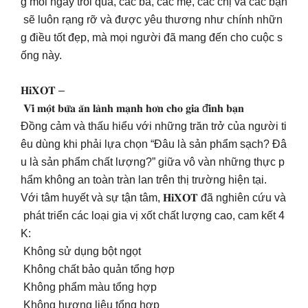
g mỗi ngày trôi qua, các bà, các mẹ, các chị và các bạn
sẽ luôn rạng rỡ và được yêu thương như chính nhữn
g điều tốt đẹp, mà mọi người đã mang đến cho cuộc s
ống này.
𝐇𝐢𝐗𝐎𝐓 –
𝐕𝐢̀ 𝐦𝐨̣̂𝐭 𝐛𝐮̛̃𝐚 𝐚̆𝐧 𝐥𝐚̀𝐧𝐡 𝐦𝐚̣𝐧𝐡 𝐡𝐨̛𝐧 𝐜𝐡𝐨 𝐠𝐢𝐚 đ𝐢̀𝐧𝐡 𝐛𝐚̣𝐧
Đồng cảm và thấu hiểu với những trăn trở của người ti
êu dùng khi phải lựa chọn “Đâu là sản phẩm sạch? Đâ
u là sản phẩm chất lượng?” giữa vô vàn những thực p
hẩm không an toàn tràn lan trên thị trường hiện tại.
Với tâm huyết và sự tận tâm, 𝐇𝐢𝐗𝐎𝐓 đã nghiên cứu và
phát triển các loại gia vị xốt chất lượng cao, cam kết 4
K:
Không sử dụng bột ngọt
Không chất bảo quản tổng hợp
Không phẩm màu tổng hợp
Không hương liệu tổng hợp