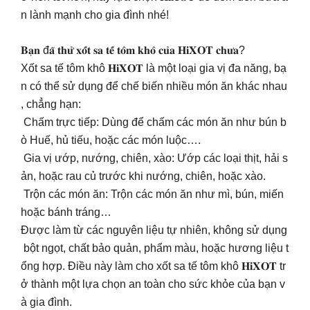
n lành mạnh cho gia đình nhé!
𝐁𝐚̣𝐧 đ𝐚̃ 𝐭𝐡𝐮̛̉ 𝐱𝐨̂́𝐭 𝐬𝐚 𝐭𝐞̂́ 𝐭𝐨̂𝐦 𝐤𝐡𝐨̂ 𝐜𝐮̉𝐚 𝐇𝐢𝐗𝐎𝐓 𝐜𝐡𝐮̛𝐚?
Xốt sa tế tôm khô 𝐇𝐢𝐗𝐎𝐓 là một loại gia vị đa năng, bạ
n có thể sử dụng để chế biến nhiều món ăn khác nhau
, chẳng hạn:
Chấm trực tiếp: Dùng để chấm các món ăn như bún b
ò Huế, hủ tiếu, hoặc các món luộc….
Gia vị ướp, nướng, chiên, xào: Ướp các loại thịt, hải s
ản, hoặc rau củ trước khi nướng, chiên, hoặc xào.
Trộn các món ăn: Trộn các món ăn như mì, bún, miến
hoặc bánh tráng…
Được làm từ các nguyên liệu tự nhiên, không sử dụng
bột ngọt, chất bảo quản, phẩm màu, hoặc hương liệu t
ổng hợp. Điều này làm cho xốt sa tế tôm khô 𝐇𝐢𝐗𝐎𝐓 tr
ở thành một lựa chọn an toàn cho sức khỏe của bạn v
à gia đình.