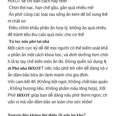
HiXOT sẽ chỉ bạn cách này nhé!
Chọn thịt nạc, hạn chế gầu, gân quá nhiều mỡ
Ăn phở cùng các loại rau sống ăn kèm để bổ sung thê
m chất xơ
Điều chỉnh khẩu phần ăn hợp lý, không ăn quá nhiều
để tránh tiêu thụ calo quá mức cho cơ thể
𝐓𝐮̛̣ 𝐭𝐚𝐲 𝐧𝐚̂́𝐮 𝐩𝐡𝐨̛̉ 𝐭𝐚̣𝐢 𝐧𝐡𝐚̀
Một cách cực kỳ dễ để mọi người có thể kiểm soát khẩ
u phần ăn một cách khoa học, và dinh dưỡng hơn chín
h là tự tay chế biến món ăn đó. Đừng quên sử dụng 𝐗
𝐨̂́𝐭 𝐏𝐡𝐨̛̉ 𝐧𝐡𝐚̀ 𝐇𝐢𝐗𝐎𝐓T việc nấu phở trở nên dễ dàng và v
ẫn đảm bảo bữa ăn lành mạnh cho gia đình.
Với cam kết 4K (Không bột ngọt, Không chất bảo quản
, Không hương liệu, Không phẩm màu tổng hợp), Xốt
Phở 𝐇𝐢𝐗𝐎𝐓 giúp bạn dễ dàng nấu phở thơm ngon, ch
uẩn vị mà vẫn đảm bảo an toàn cho sức khỏe!
𝐍𝐠𝐮𝐲𝐞̂𝐧 𝐥𝐢𝐞̣̂𝐮 𝐤𝐡𝐨̂𝐧𝐠 𝐭𝐡𝐞̂̉ 𝐭𝐡𝐢𝐞̂́𝐮 đ𝐞̂̉ 𝐧𝐚̂́𝐮 𝐛𝐨̀ 𝐤𝐡𝐨?