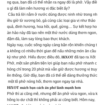
ng qua, bạn đã có thể nhận ra ngay đó là phở. Vậy điề
u gì đã làm nên hương vị đặc biệt ấy?
Câu trả lời nằm ở nước dùng được ninh nhừ trong nh
iều giờ từ xương bò, gà cùng các loại gia vị như thảo
quả, đinh hương, hoa hồi, quế, gừng… Sự kết hợp ho
àn hảo này đã tạo nên một thứ nước dùng thơm ngon,
đậm đà, làm say lòng bao thực khách.
Ngày nay, cuộc sống ngày càng bận rộn khiến chúng t
a không có nhiều thời gian để nấu những món ăn cầu
kỳ như phở. Hiểu được điều đó, 𝐇𝐢𝐗𝐎𝐓 đã tạo ra Xốt
Phở, một sản phẩm tiện lợi giúp bạn nấu phở nhanh c
hóng chỉ trong 20 phút mà vẫn giữ được hương vị truy
ền thống. Giờ đây, bạn đã có thể dễ dàng thưởng thức
một tô phở nóng hổi, thơm ngon ngay tại nhà.
𝐇𝐢𝐗𝐎𝐓 𝐦𝐚́𝐜𝐡 𝐛𝐚̣𝐧 𝐜𝐚́𝐜𝐡 𝐚̆𝐧 𝐩𝐡𝐨̛̉ 𝐥𝐚̀𝐧𝐡 𝐦𝐚̣𝐧𝐡 𝐡𝐨̛𝐧
Phở thì ai cũng mê, nhưng để ăn phở vừa ngon, vừa k
hông lo dư chất thì không phải ai cũng biết. Hôm nay,