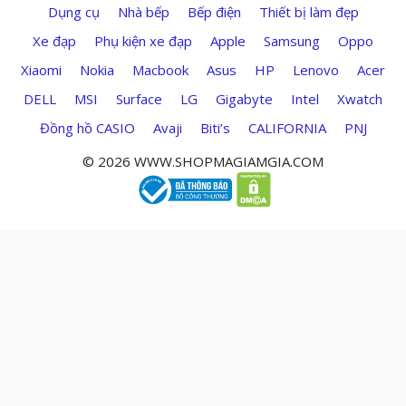
Dụng cụ
Nhà bếp
Bếp điện
Thiết bị làm đẹp
Xe đạp
Phụ kiện xe đạp
Apple
Samsung
Oppo
Xiaomi
Nokia
Macbook
Asus
HP
Lenovo
Acer
DELL
MSI
Surface
LG
Gigabyte
Intel
Xwatch
Đồng hồ CASIO
Avaji
Biti’s
CALIFORNIA
PNJ
© 2026 WWW.SHOPMAGIAMGIA.COM