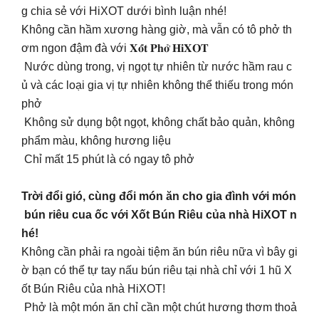
g chia sẻ với HiXOT dưới bình luận nhé!
Không cần hầm xương hàng giờ, mà vẫn có tô phở th
ơm ngon đậm đà với 𝐗𝐨̂́𝐭 𝐏𝐡𝐨̛̉ 𝐇𝐢𝐗𝐎𝐓
Nước dùng trong, vị ngọt tự nhiên từ nước hầm rau c
ủ và các loại gia vị tự nhiên không thể thiếu trong món
phở
Không sử dụng bột ngọt, không chất bảo quản, không
phẩm màu, không hương liệu
Chỉ mất 15 phút là có ngay tô phở
Trời đổi gió, cùng đổi món ăn cho gia đình với món
bún riêu cua ốc với Xốt Bún Riêu của nhà HiXOT n
hé!
Không cần phải ra ngoài tiệm ăn bún riêu nữa vì bây gi
ờ bạn có thể tự tay nấu bún riêu tại nhà chỉ với 1 hũ X
ốt Bún Riêu của nhà HiXOT!
Phở là một món ăn chỉ cần một chút hương thơm thoả