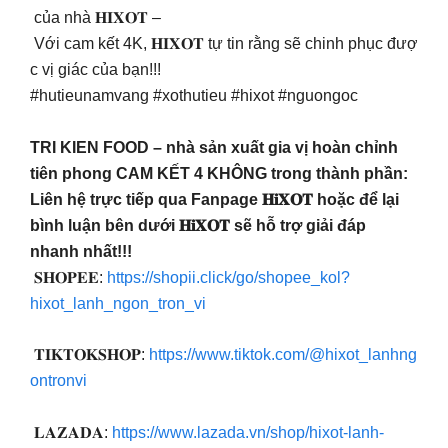
của nhà 𝐇𝐈𝐗𝐎𝐓 –
Với cam kết 4K, 𝐇𝐈𝐗𝐎𝐓 tự tin rằng sẽ chinh phục đượ
c vị giác của bạn!!!
#hutieunamvang #xothutieu #hixot #nguongoc
TRI KIEN FOOD – nhà sản xuất gia vị hoàn chỉnh
tiên phong CAM KẾT 4 KHÔNG trong thành phần:
Liên hệ trực tiếp qua Fanpage 𝐇𝐢𝐗𝐎𝐓 hoặc để lại
bình luận bên dưới 𝐇𝐢𝐗𝐎𝐓 sẽ hỗ trợ giải đáp
nhanh nhất!!!
𝐒𝐇𝐎𝐏𝐄𝐄:
https://shopii.click/go/shopee_kol?
hixot_lanh_ngon_tron_vi
𝐓𝐈𝐊𝐓𝐎𝐊𝐒𝐇𝐎𝐏:
https://www.tiktok.com/@hixot_lanhng
ontronvi
𝐋𝐀𝐙𝐀𝐃𝐀:
https://www.lazada.vn/shop/hixot-lanh-