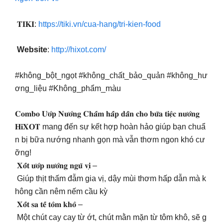
𝐓𝐈𝐊𝐈:
https://tiki.vn/cua-hang/tri-kien-food
Website
:
http://hixot.com/
#không_bột_ngọt #không_chất_bảo_quản #không_hư
ơng_liệu #Không_phẩm_màu
𝐂𝐨𝐦𝐛𝐨 𝐔̛𝐨̛́𝐩 𝐍𝐮̛𝐨̛́𝐧𝐠 𝐂𝐡𝐚̂́𝐦 𝐡𝐚̂́𝐩 𝐝𝐚̂̃𝐧 𝐜𝐡𝐨 𝐛𝐮̛̃𝐚 𝐭𝐢𝐞̣̂𝐜 𝐧𝐮̛𝐨̛́𝐧𝐠
𝐇𝐢𝐗𝐎𝐓 mang đến sự kết hợp hoàn hảo giúp bạn chuẩ
n bị bữa nướng nhanh gọn mà vẫn thơm ngon khó cư
ỡng!
𝐗𝐨̂́𝐭 𝐮̛𝐨̛́𝐩 𝐧𝐮̛𝐨̛́𝐧𝐠 𝐧𝐠𝐮̃ 𝐯𝐢̣ –
Giúp thịt thấm đẫm gia vị, dậy mùi thơm hấp dẫn mà k
hông cần nêm nếm cầu kỳ
𝐗𝐨̂́𝐭 𝐬𝐚 𝐭𝐞̂́ 𝐭𝐨̂𝐦 𝐤𝐡𝐨̂ –
Một chút cay cay từ ớt, chút mằn mặn từ tôm khô, sẽ g