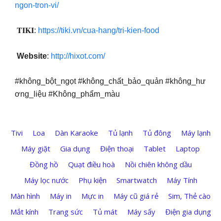
ngon-tron-vi/
𝐓𝐈𝐊𝐈:
https://tiki.vn/cua-hang/tri-kien-food
Website
:
http://hixot.com/
#không_bột_ngọt #không_chất_bảo_quản #không_hư
ơng_liệu #Không_phẩm_màu
Tivi
Loa
Dàn Karaoke
Tủ lạnh
Tủ đông
Máy lạnh
Máy giặt
Gia dụng
Điện thoại
Tablet
Laptop
Đồng hồ
Quạt điều hoà
Nồi chiên không dầu
Máy lọc nước
Phụ kiện
Smartwatch
Máy Tính
Màn hình
Máy in
Mực in
Máy cũ giá rẻ
Sim, Thẻ cào
Mắt kính
Trang sức
Tủ mát
Máy sấy
Điện gia dụng