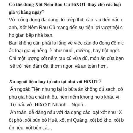
𝐂𝐨́ 𝐭𝐡𝐞̂̉ 𝐝𝐮̀𝐧𝐠 𝐗𝐨̂́𝐭 𝐍𝐞̂𝐦 𝐑𝐚𝐮 𝐂𝐮̉ 𝐇𝐢𝐗𝐎𝐓 𝐭𝐡𝐚𝐲 𝐜𝐡𝐨 𝐜𝐚́𝐜 𝐥𝐨𝐚̣𝐢
𝐠𝐢𝐚 𝐯𝐢̣ 𝐡𝐚̀𝐧𝐠 𝐧𝐠𝐚̀𝐲?
Với công dụng đa dạng, từ ướp thịt, xào rau đến nấu c
anh, Xốt Nêm Rau Củ mang đến sự tiện lợi vượt trội c
ho gian bếp nhà bạn.
Bạn không cần phải lo lắng về việc cân đo đong đếm c
ác loại gia vị riêng lẻ như muối, đường, hay bột ngọt.
Chỉ một lượng xốt nêm rau củ vừa đủ, món ăn của bạn
sẽ trở nên đậm đà, thơm ngon và an toàn hơn.
𝐀̆𝐧 𝐧𝐠𝐨𝐚̀𝐢 𝐭𝐢𝐞̣̂𝐦 𝐡𝐚𝐲 𝐭𝐮̛̣ 𝐧𝐚̂́𝐮 𝐭𝐚̣𝐢 𝐧𝐡𝐚̀ 𝐯𝐨̛́𝐢 𝐇𝐢𝐗𝐎𝐓?
Ăn ngoài: Tiện nhưng lại lo bữa ăn không đủ sạch, có
phụ gia hóa chất nhiều, nêm nếm không hợp khẩu vị.
Tự nấu với 𝐇𝐢𝐗𝐎𝐓: Nhanh – Ngon –
An toàn, dễ dàng nấu với đa dạng các loại xốt như: X
ốt phở, xốt bún bò Huế, xốt mì Quảng, xốt bò kho, xốt b
ún riêu, xốt bún cá…