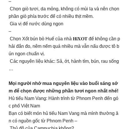
–
Chọn giò tươi, da mỏng, không có mùi lạ và nên chọn
phần giò phía trước để có nhiều thịt mềm.
Gia vị để nước dùng ngon
–
Chọn Xốt bún bò Huế của nhà 𝐇𝐢𝐗𝐎𝐓 để không cần p
hải đắn đo, nêm nếm quá nhiều mà vẫn nấu được tô b
ún ngon chuẩn vị.
Các nguyên liệu khác: Sả, ớt, hành tím, bún, rau sống
…
Mọi người nhớ mua nguyên liệu vào buổi sáng sớ
m để chọn được những phần tươi ngon nhất nhé!
Hủ tiếu Nam Vang: Hành trình từ Phnom Penh đến gó
c phố Việt Nam
Bạn có biết món hủ tiếu Nam Vang mà mình thường ă
n có nguồn gốc từ Phnom Penh –
Thủ đô của Campuchia không?