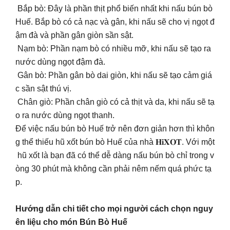
Bắp bò: Đây là phần thịt phổ biến nhất khi nấu bún bò
Huế. Bắp bò có cả nạc và gân, khi nấu sẽ cho vị ngọt đ
ậm đà và phần gân giòn sần sật.
Nạm bò: Phần nạm bò có nhiều mỡ, khi nấu sẽ tạo ra
nước dùng ngọt đậm đà.
Gân bò: Phần gân bò dai giòn, khi nấu sẽ tạo cảm giá
c sần sật thú vị.
Chân giò: Phần chân giò có cả thịt và da, khi nấu sẽ tạ
o ra nước dùng ngọt thanh.
Để việc nấu bún bò Huế trở nên đơn giản hơn thì khôn
g thể thiếu hũ xốt bún bò Huế của nhà 𝐇𝐢𝐗𝐎𝐓. Với một
hũ xốt là bạn đã có thể dễ dàng nấu bún bò chỉ trong v
òng 30 phút mà không cần phải nêm nếm quá phức tạ
p.
Hướng dẫn chi tiết cho mọi người cách chọn nguy
ên liệu cho món Bún Bò Huế