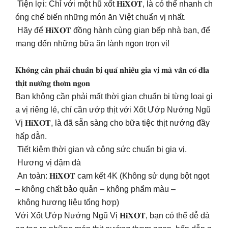
Tiện lợi: Chỉ với một hũ xốt 𝐇𝐢𝐗𝐎𝐓, là có thể nhanh ch
óng chế biến những món ăn Việt chuẩn vị nhất.
Hãy để 𝐇𝐢𝐗𝐎𝐓 đồng hành cùng gian bếp nhà bạn, để
mang đến những bữa ăn lành ngon trọn vị!
𝐊𝐡𝐨̂𝐧𝐠 𝐜𝐚̂̀𝐧 𝐩𝐡𝐚̉𝐢 𝐜𝐡𝐮𝐚̂̉𝐧 𝐛𝐢̣ 𝐪𝐮𝐚́ 𝐧𝐡𝐢𝐞̂̀𝐮 𝐠𝐢𝐚 𝐯𝐢̣ 𝐦𝐚̀ 𝐯𝐚̂̃𝐧 𝐜𝐨́ 𝐝𝐢̃𝐚
𝐭𝐡𝐢̣𝐭 𝐧𝐮̛𝐨̛́𝐧𝐠 𝐭𝐡𝐨̛𝐦 𝐧𝐠𝐨𝐧
Bạn không cần phải mất thời gian chuẩn bị từng loại gi
a vị riêng lẻ, chỉ cần ướp thịt với Xốt Ướp Nướng Ngũ
Vị 𝐇𝐢𝐗𝐎𝐓, là đã sẵn sàng cho bữa tiệc thịt nướng đầy
hấp dẫn.
Tiết kiệm thời gian và công sức chuẩn bị gia vị.
Hương vị đậm đà
An toàn: 𝐇𝐢𝐗𝐎𝐓 cam kết 4K (Không sử dụng bột ngọt
– không chất bảo quản – không phẩm màu –
không hương liệu tổng hợp)
Với Xốt Ướp Nướng Ngũ Vị 𝐇𝐢𝐗𝐎𝐓, bạn có thể dễ dà