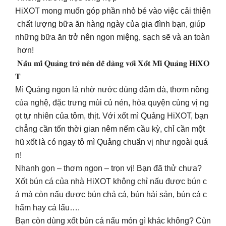
HiXOT mong muốn góp phần nhỏ bé vào việc cải thiện
chất lượng bữa ăn hàng ngày của gia đình bạn, giúp
những bữa ăn trở nên ngon miệng, sạch sẽ và an toàn
hơn!
𝐍𝐚̂́𝐮 𝐦𝐢̀ 𝐐𝐮𝐚̉𝐧𝐠 𝐭𝐫𝐨̛̉ 𝐧𝐞̂𝐧 𝐝𝐞̂̃ 𝐝𝐚̀𝐧𝐠 𝐯𝐨̛́𝐢 𝐗𝐨̂́𝐭 𝐌𝐢̀ 𝐐𝐮𝐚̉𝐧𝐠 𝐇𝐢𝐗𝐎
𝐓
Mì Quảng ngon là nhờ nước dùng đậm đà, thơm nồng
của nghệ, đặc trưng mùi củ nén, hòa quyện cùng vị ng
ọt tự nhiên của tôm, thịt. Với xốt mì Quảng HiXOT, bạn
chẳng cần tốn thời gian nêm nếm cầu kỳ, chỉ cần một
hũ xốt là có ngay tô mì Quảng chuẩn vị như ngoài quá
n!
Nhanh gọn – thơm ngon – trọn vị! Bạn đã thử chưa?
Xốt bún cá của nhà HiXOT không chỉ nấu được bún c
á mà còn nấu được bún chả cá, bún hải sản, bún cá c
hấm hay cả lẩu….
Bạn còn dùng xốt bún cá nấu món gì khác không? Cùn