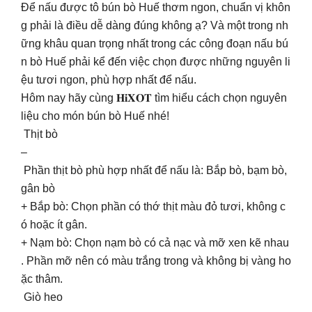
Để nấu được tô bún bò Huế thơm ngon, chuẩn vị khôn
g phải là điều dễ dàng đúng không ạ? Và một trong nh
ững khâu quan trọng nhất trong các công đoạn nấu bú
n bò Huế phải kể đến việc chọn được những nguyên li
ệu tươi ngon, phù hợp nhất để nấu.
Hôm nay hãy cùng 𝐇𝐢𝐗𝐎𝐓 tìm hiểu cách chọn nguyên
liệu cho món bún bò Huế nhé!
Thịt bò
–
Phần thịt bò phù hợp nhất để nấu là: Bắp bò, bạm bò,
gân bò
+ Bắp bò: Chọn phần có thớ thịt màu đỏ tươi, không c
ó hoặc ít gân.
+ Nạm bò: Chọn nạm bò có cả nạc và mỡ xen kẽ nhau
. Phần mỡ nên có màu trắng trong và không bị vàng ho
ặc thâm.
Giò heo