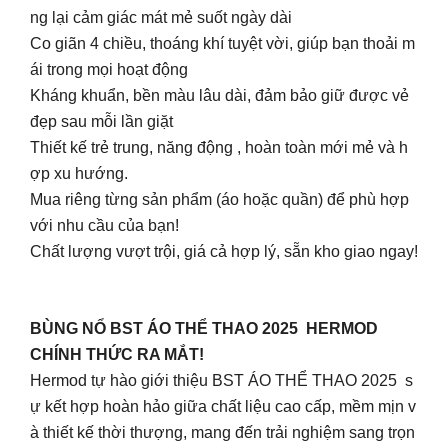
ng lại cảm giác mát mẻ suốt ngày dài
Co giãn 4 chiều, thoáng khí tuyệt vời, giúp bạn thoải m
ái trong mọi hoạt động
Kháng khuẩn, bền màu lâu dài, đảm bảo giữ được vẻ
đẹp sau mỗi lần giặt
Thiết kế trẻ trung, năng động , hoàn toàn mới mẻ và h
ợp xu hướng.
Mua riêng từng sản phẩm (áo hoặc quần) để phù hợp
với nhu cầu của bạn!
Chất lượng vượt trội, giá cả hợp lý, sẵn kho giao ngay!
BÙNG NỔ BST ÁO THỂ THAO 2025 HERMOD
CHÍNH THỨC RA MẮT!
Hermod tự hào giới thiệu BST ÁO THỂ THAO 2025 s
ự kết hợp hoàn hảo giữa chất liệu cao cấp, mềm mịn v
à thiết kế thời thượng, mang đến trải nghiệm sang trọn