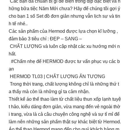
Các bạn đã chuẩn bị gì để diện trong dịp đặc biệt và n
hững bữa tiệc Năm Mới chưa? Hãy để chúng tôi gợi ý
cho bạn 1 số Set đồ đơn giản nhưng vẫn lịch sự và tin
h tế nhé..
Các sản phẩm của Hermod được lựa chọn kĩ lưỡng ,
đảm bảo 3 tiêu chí : ĐẸP – SANG –
CHẤT LƯỢNG và luôn cập nhật các xu hướng mới n
hất.
#Chấm nhẹ để HERMOD được tư vấn phục vụ các b
ạn
HERMOD TL03 | CHẤT LƯỢNG ẤN TƯỢNG
Trong thời trang, chất lượng không chỉ là những thứ t
a thấy mà còn là những gì ta cảm nhận.
Thiết kế áo thể thao làm từ chất liệu thun xốp lạnh tuyệ
t hảo, kiểu dáng đơn giản, vừa mang đến vẻ ngoài thờ
i trang, vừa là cả câu chuyện công nghệ và sự tỉ mỉ để
làm nên những sản phẩm thật sự khác biệt từ Hermod.
Áo thể thao Hermod mang đến cho quý khách hàng m