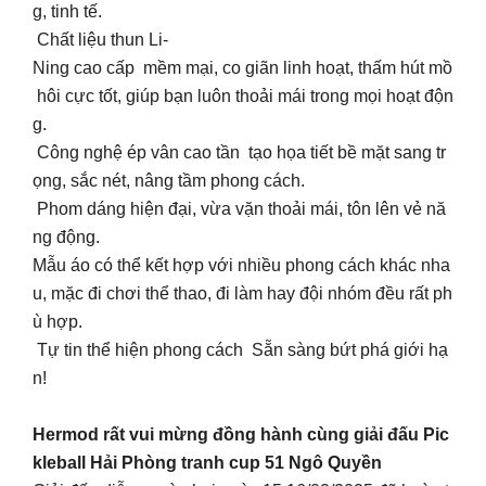
g, tinh tế.
Chất liệu thun Li-
Ning cao cấp mềm mại, co giãn linh hoạt, thấm hút mồ
hôi cực tốt, giúp bạn luôn thoải mái trong mọi hoạt độn
g.
Công nghệ ép vân cao tần tạo họa tiết bề mặt sang tr
ọng, sắc nét, nâng tầm phong cách.
Phom dáng hiện đại, vừa vặn thoải mái, tôn lên vẻ nă
ng động.
Mẫu áo có thể kết hợp với nhiều phong cách khác nha
u, mặc đi chơi thể thao, đi làm hay đội nhóm đều rất ph
ù hợp.
Tự tin thể hiện phong cách Sẵn sàng bứt phá giới hạ
n!
Hermod rất vui mừng đồng hành cùng giải đấu Pic
kleball Hải Phòng tranh cup 51 Ngô Quyền