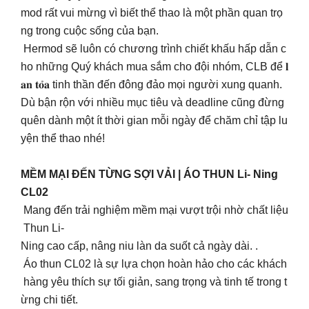
mod rất vui mừng vì biết thể thao là một phần quan trọ
ng trong cuộc sống của bạn.
Hermod sẽ luôn có chương trình chiết khấu hấp dẫn c
ho những Quý khách mua sắm cho đội nhóm, CLB để 𝐥
𝐚𝐧 𝐭𝐨̉𝐚 tinh thần đến đông đảo mọi người xung quanh.
Dù bận rộn với nhiều mục tiêu và deadline cũng đừng
quên dành một ít thời gian mỗi ngày để chăm chỉ tập lu
yện thể thao nhé!
MỀM MẠI ĐẾN TỪNG SỢI VẢI | ÁO THUN Li- Ning
CL02
Mang đến trải nghiệm mềm mại vượt trội nhờ chất liệu
Thun Li-
Ning cao cấp, nâng niu làn da suốt cả ngày dài. .
Áo thun CL02 là sự lựa chọn hoàn hảo cho các khách
hàng yêu thích sự tối giản, sang trọng và tinh tế trong t
ừng chi tiết.