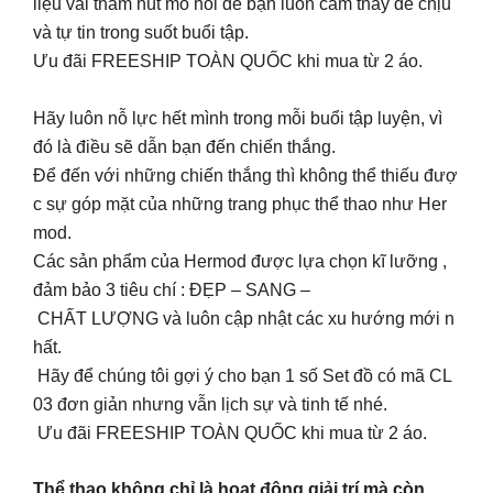
liệu vải thấm hút mồ hồi để bạn luôn cảm thấy dễ chịu
và tự tin trong suốt buổi tập.
Ưu đãi FREESHIP TOÀN QUỐC khi mua từ 2 áo.
Hãy luôn nỗ lực hết mình trong mỗi buổi tập luyện, vì
đó là điều sẽ dẫn bạn đến chiến thắng.
Để đến với những chiến thắng thì không thể thiếu đượ
c sự góp mặt của những trang phục thể thao như Her
mod.
Các sản phẩm của Hermod được lựa chọn kĩ lưỡng ,
đảm bảo 3 tiêu chí : ĐẸP – SANG –
CHẤT LƯỢNG và luôn cập nhật các xu hướng mới n
hất.
Hãy để chúng tôi gợi ý cho bạn 1 số Set đồ có mã CL
03 đơn giản nhưng vẫn lịch sự và tinh tế nhé.
Ưu đãi FREESHIP TOÀN QUỐC khi mua từ 2 áo.
Thể thao không chỉ là hoạt động giải trí mà còn