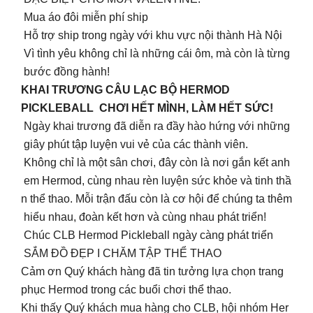
Mua áo đôi miễn phí ship
Hỗ trợ ship trong ngày với khu vực nội thành Hà Nội
Vì tình yêu không chỉ là những cái ôm, mà còn là từng
bước đồng hành!
KHAI TRƯƠNG CÂU LẠC BỘ HERMOD
PICKLEBALL CHƠI HẾT MÌNH, LÀM HẾT SỨC!
️ Ngày khai trương đã diễn ra đầy hào hứng với những
giây phút tập luyện vui vẻ của các thành viên.
Không chỉ là một sân chơi, đây còn là nơi gắn kết anh
em Hermod, cùng nhau rèn luyện sức khỏe và tinh thầ
n thể thao. Mỗi trận đấu còn là cơ hội để chúng ta thêm
hiểu nhau, đoàn kết hơn và cùng nhau phát triển!
Chúc CLB Hermod Pickleball ngày càng phát triển
SẮM ĐỒ ĐẸP I CHĂM TẬP THỂ THAO
️Cảm ơn Quý khách hàng đã tin tưởng lựa chọn trang
phục Hermod trong các buổi chơi thể thao.
Khi thấy Quý khách mua hàng cho CLB, hội nhóm Her