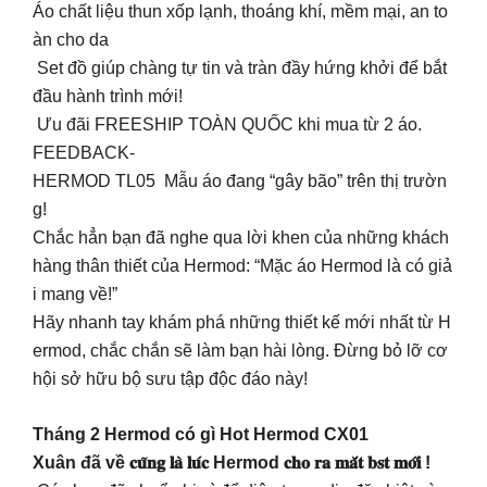
Áo chất liệu thun xốp lạnh, thoáng khí, mềm mại, an to
àn cho da
Set đồ giúp chàng tự tin và tràn đầy hứng khởi để bắt
đầu hành trình mới!
Ưu đãi FREESHIP TOÀN QUỐC khi mua từ 2 áo.
FEEDBACK-
HERMOD TL05 Mẫu áo đang “gây bão” trên thị trườn
g!
Chắc hẳn bạn đã nghe qua lời khen của những khách
hàng thân thiết của Hermod: “Mặc áo Hermod là có giả
i mang về!”
Hãy nhanh tay khám phá những thiết kế mới nhất từ H
ermod, chắc chắn sẽ làm bạn hài lòng. Đừng bỏ lỡ cơ
hội sở hữu bộ sưu tập độc đáo này!
Tháng 2 Hermod có gì Hot Hermod CX01
Xuân đã về 𝐜𝐮̃𝐧𝐠 𝐥𝐚̀ 𝐥𝐮́𝐜 Hermod 𝐜𝐡𝐨 𝐫𝐚 𝐦𝐚̆́𝐭 𝐛𝐬𝐭 𝐦𝐨̛́𝐢 !