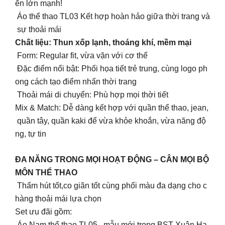
ển lớn mạnh!
Áo thể thao TL03 Kết hợp hoàn hảo giữa thời trang và
sự thoải mái
Chất liệu: Thun xốp lạnh, thoáng khí, mềm mại
Form: Regular fit, vừa vặn với cơ thể
Đặc điểm nổi bật: Phối họa tiết trẻ trung, cùng logo ph
ong cách tạo điểm nhấn thời trang
Thoải mái di chuyển: Phù hợp mọi thời tiết
Mix & Match: Dễ dàng kết hợp với quần thể thao, jean,
quần tây, quần kaki để vừa khỏe khoắn, vừa năng độ
ng, tự tin
ĐA NĂNG TRONG MỌI HOẠT ĐỘNG – CÂN MỌI BỘ
MÔN THỂ THAO
Thấm hút tốt,co giãn tốt cùng phối màu đa dạng cho c
hàng thoải mái lựa chọn
Set ưu đãi gồm:
Áo Nam thể thao TL05 , mẫu mới trong BST Xuân Hạ