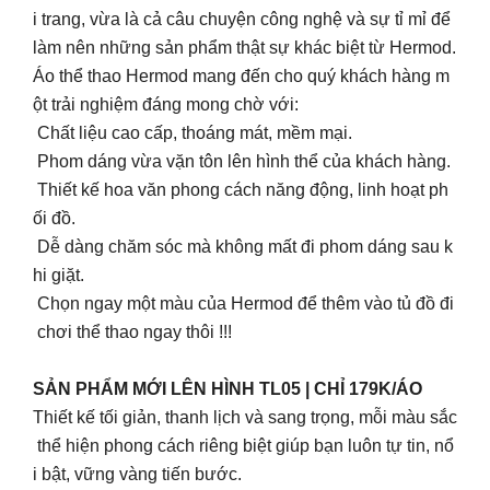
i trang, vừa là cả câu chuyện công nghệ và sự tỉ mỉ để
làm nên những sản phẩm thật sự khác biệt từ Hermod.
Áo thể thao Hermod mang đến cho quý khách hàng m
ột trải nghiệm đáng mong chờ với:
Chất liệu cao cấp, thoáng mát, mềm mại.
Phom dáng vừa vặn tôn lên hình thể của khách hàng.
Thiết kế hoa văn phong cách năng động, linh hoạt ph
ối đồ.
Dễ dàng chăm sóc mà không mất đi phom dáng sau k
hi giặt.
Chọn ngay một màu của Hermod để thêm vào tủ đồ đi
chơi thể thao ngay thôi !!!
SẢN PHẨM MỚI LÊN HÌNH TL05 | CHỈ 179K/ÁO
Thiết kế tối giản, thanh lịch và sang trọng, mỗi màu sắc
thể hiện phong cách riêng biệt giúp bạn luôn tự tin, nổ
i bật, vững vàng tiến bước.