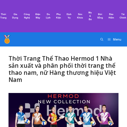
Chuyển
đến
Mẹ
Thời
Gia
Công
Điện
Du
Phụ
Dịch
Sức
Đời
Bảo
Tài
nội
&
Trang
Dụng
Nghệ
Máy
Lịch
Kiện
Vụ
Khỏe
Sống
Hiểm
Chính
Bé
dung
Menu
Thời Trang Thể Thao Hermod 1 Nhà
sản xuất và phân phối thời trang thể
thao nam, nữ Hàng thương hiệu Việt
Nam