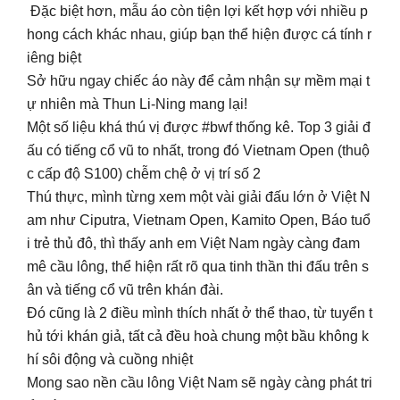
Đặc biệt hơn, mẫu áo còn tiện lợi kết hợp với nhiều p
hong cách khác nhau, giúp bạn thể hiện được cá tính r
iêng biệt
Sở hữu ngay chiếc áo này để cảm nhận sự mềm mại t
ự nhiên mà Thun Li-Ning mang lại!
Một số liệu khá thú vị được #bwf thống kê. Top 3 giải đ
ấu có tiếng cổ vũ to nhất, trong đó Vietnam Open (thuộ
c cấp độ S100) chễm chệ ở vị trí số 2
Thú thực, mình từng xem một vài giải đấu lớn ở Việt N
am như Ciputra, Vietnam Open, Kamito Open, Báo tuổ
i trẻ thủ đô, thì thấy anh em Việt Nam ngày càng đam
mê cầu lông, thể hiện rất rõ qua tinh thần thi đấu trên s
ân và tiếng cổ vũ trên khán đài.
Đó cũng là 2 điều mình thích nhất ở thể thao, từ tuyển t
hủ tới khán giả, tất cả đều hoà chung một bầu không k
hí sôi động và cuồng nhiệt
Mong sao nền cầu lông Việt Nam sẽ ngày càng phát tri