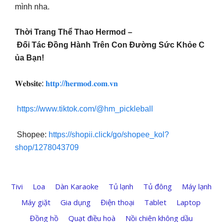
mình nha.
️Thời Trang Thể Thao Hermod –
Đối Tác Đồng Hành Trên Con Đường Sức Khỏe C
ủa Bạn!
𝐖𝐞𝐛𝐬𝐢𝐭𝐞:
𝐡𝐭𝐭𝐩://𝐡𝐞𝐫𝐦𝐨𝐝.𝐜𝐨𝐦.𝐯𝐧
https://www.tiktok.com/@hm_pickleball
Shopee:
https://shopii.click/go/shopee_kol?
shop/1278043709
Tivi
Loa
Dàn Karaoke
Tủ lạnh
Tủ đông
Máy lạnh
Máy giặt
Gia dụng
Điện thoại
Tablet
Laptop
Đồng hồ
Quạt điều hoà
Nồi chiên không dầu