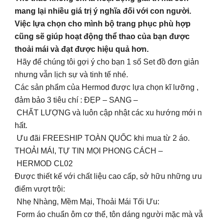
mang lại nhiều giá trị ý nghĩa đối với con người.
Việc lựa chọn cho mình bộ trang phục phù hợp
cũng sẽ giúp hoạt động thể thao của bạn được
thoải mái và đạt được hiệu quả hơn.
Hãy để chúng tôi gợi ý cho bạn 1 số Set đồ đơn giản
nhưng vẫn lịch sự và tinh tế nhé.
Các sản phẩm của Hermod được lựa chọn kĩ lưỡng ,
đảm bảo 3 tiêu chí : ĐẸP – SANG –
CHẤT LƯỢNG và luôn cập nhật các xu hướng mới n
hất.
Ưu đãi FREESHIP TOÀN QUỐC khi mua từ 2 áo.
THOẢI MÁI, TỰ TIN MỌI PHONG CÁCH –
HERMOD CL02
Được thiết kế với chất liệu cao cấp, sở hữu những ưu
điểm vượt trội:
Nhẹ Nhàng, Mềm Mại, Thoải Mái Tối Ưu:
Form áo chuẩn ôm cơ thể, tôn dáng người mặc mà vẫ