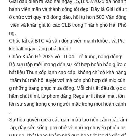
Giải đấu diễn ra vào hai ngày 15,16/02/2025 đã hoàn t
hành viên mãn và thành công tốt đẹp. Đây là Giải đấu t
ổ chức với quy mô đông đảo, hội tụ hơn 500 Vận động
viên và khán giả từ các CLB trong Thành phố Hải Phò
ng.
Chúc tất cả BTC và vận động viên mạnh khỏe , và Pic
kleball ngày càng phát triển !
Chào Xuân Hè 2025 với TL04 Trẻ trung, năng động!
Bộ sưu tập mới mang đến sự kết hợp hoàn hảo giữa c
hất liệu Thun xốp lạnh cao cấp, không chỉ có khả năng
thấm hút mồ hôi tuyệt vời mà còn phù hợp để mix cùn
g những trang phục mùa đông. Mỗi chi tiết đều được c
hăm chút tỉ mỉ, từ phom dáng Regular fit thoải mái, tôn
lên sự sang trọng cho người mặc trong mọi hoàn cảnh
.
Sự hòa quyện giữa các gam màu tạo nên cảm giác ấm
áp, đầy sức sống, gợi nhớ về những chuyến phiêu lư
u tự do, khát khao khám phá qua họa tiết lạc đà độc đá