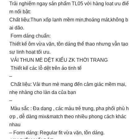
Trải nghiệm ngay sản phẩm TL05 với hàng loạt ưu điể
m nổi bật:
Chất liệu:Thun xốp lạnh mềm mịn,thoáng mát,không b
ai dão.
Form dáng chuẩn:
Thiết kế ôm vừa vặn, tôn dáng thể thao nhưng vẫn tạo
sự linh hoạt tối ưu.
VẢI THUN MÈ DỆT KIỂU ZK THỜI TRANG
Thiết kế các lỗ dệt trên áo tinh tế
–
Chất liệu: Vải thun mè mang đến cảm giác mềm mại,
nhẹ nhàng cho làn da của bạn
–
Màu sắc : Đa dạng , các màu trẻ trung, pha phối phù h
ợp , dễ dàng mix&match theo nhiều phong cách khác
nhau
– Form dáng: Regular fit vừa vặn, tôn dáng.