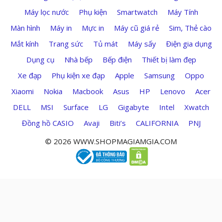
Máy lọc nước
Phụ kiện
Smartwatch
Máy Tính
Màn hình
Máy in
Mực in
Máy cũ giá rẻ
Sim, Thẻ cào
Mắt kính
Trang sức
Tủ mát
Máy sấy
Điện gia dụng
Dụng cụ
Nhà bếp
Bếp điện
Thiết bị làm đẹp
Xe đạp
Phụ kiện xe đạp
Apple
Samsung
Oppo
Xiaomi
Nokia
Macbook
Asus
HP
Lenovo
Acer
DELL
MSI
Surface
LG
Gigabyte
Intel
Xwatch
Đồng hồ CASIO
Avaji
Biti’s
CALIFORNIA
PNJ
© 2026 WWW.SHOPMAGIAMGIA.COM