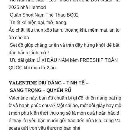
2025 nhà Hermod
Quần Short Nam Thể Thao BQ02
Thiết kế hiện đại, thời trang.
Áo chất liệu thun xốp lạnh, thoáng khí, mềm mại, an to
àn cho da
Set đồ giúp chàng tự tin và tràn đầy hứng khởi để bắt
đầu hành trình mới!
Ưu đãi giảm LÌ XÌ ĐẦU NĂM kèm FREESHIP TOÀN
QUỐC khi mua từ 2 áo.
𝐕𝐀𝐋𝐄𝐍𝐓𝐈𝐍𝐄 DỊU DÀNG – TINH TẾ –
SANG TRỌNG – QUYẾN RŨ
Valentine này, bạn đã chuẩn bị gì để khiến nàng bất ng
ờ và hạnh phúc chưa? Một cái áo, một đôi giày hay mộ
t món phụ kiện thời thượng sẽ là món quà hoàn hảo đ
ể thay lời yêu bạn muốn gửi trao đến nửa kia, cùng Va
scara gửi trọn yêu thương bạn nhé!