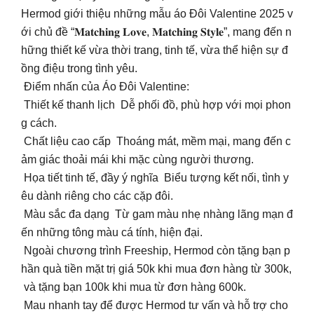
Hermod giới thiệu những mẫu áo Đôi Valentine 2025 v
ới chủ đề “𝐌𝐚𝐭𝐜𝐡𝐢𝐧𝐠 𝐋𝐨𝐯𝐞, 𝐌𝐚𝐭𝐜𝐡𝐢𝐧𝐠 𝐒𝐭𝐲𝐥𝐞”, mang đến n
hững thiết kế vừa thời trang, tinh tế, vừa thể hiện sự đ
ồng điệu trong tình yêu.
Điểm nhấn của Áo Đôi Valentine:
Thiết kế thanh lịch Dễ phối đồ, phù hợp với mọi phon
g cách.
Chất liệu cao cấp Thoáng mát, mềm mại, mang đến c
ảm giác thoải mái khi mặc cùng người thương.
Họa tiết tinh tế, đầy ý nghĩa Biểu tượng kết nối, tình y
êu dành riêng cho các cặp đôi.
Màu sắc đa dạng Từ gam màu nhẹ nhàng lãng mạn đ
ến những tông màu cá tính, hiện đại.
Ngoài chương trình Freeship, Hermod còn tặng bạn p
hần quà tiền mặt trị giá 50k khi mua đơn hàng từ 300k,
và tặng bạn 100k khi mua từ đơn hàng 600k.
Mau nhanh tay để được Hermod tư vấn và hỗ trợ cho