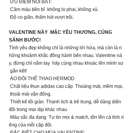
ƯU ĐIỂM NỔI BẬT:
Cầm màu bền bỉ không lo phai, không xù.
Độ co giãn, thấm hút vượt trội.
VALENTINE NÀY MẶC YÊU THƯƠNG, CÙNG
SÁNH BƯỚC!
Tình yêu đẹp không chỉ là những lời hứa, mà còn là n
hững khoảnh khắc đồng hành bên nhau. Valentine nà
y, đừng chỉ nắm tay hãy cùng nhau khoác lên mình sự
gắn kết!
ÁO ĐÔI THỂ THAO HERMOD
Chất liệu thun adidas cao cấp Thoáng mát, mềm mại,
thoải mái vận động.
Thiết kế tối giản Thanh lịch & trẻ trung, dễ dàng diện
đôi trong mọi dịp khác nhau
Màu sắc đa dạng Tự tin mix & match, tôn lên cá tính ri
êng của mỗi cặp đôi.
ĐẶC BIỆT CHO MÙA VALENTINE: