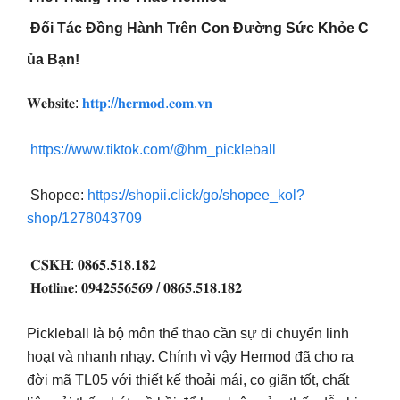
Đối Tác Đồng Hành Trên Con Đường Sức Khỏe C
ủa Bạn!
𝐖𝐞𝐛𝐬𝐢𝐭𝐞:
𝐡𝐭𝐭𝐩://𝐡𝐞𝐫𝐦𝐨𝐝.𝐜𝐨𝐦.𝐯𝐧
https://www.tiktok.com/@hm_pickleball
Shopee:
https://shopii.click/go/shopee_kol?
shop/1278043709
𝐂𝐒𝐊𝐇: 𝟎𝟖𝟔𝟓.𝟓𝟏𝟖.𝟏𝟖𝟐
𝐇𝐨𝐭𝐥𝐢𝐧𝐞: 𝟎𝟗𝟒𝟐𝟓𝟓𝟔𝟓𝟔𝟗 / 𝟎𝟖𝟔𝟓.𝟓𝟏𝟖.𝟏𝟖𝟐
Pickleball là bộ môn thể thao cần sự di chuyển linh
hoạt và nhanh nhạy. Chính vì vậy Hermod đã cho ra
đời mã TL05 với thiết kế thoải mái, co giãn tốt, chất