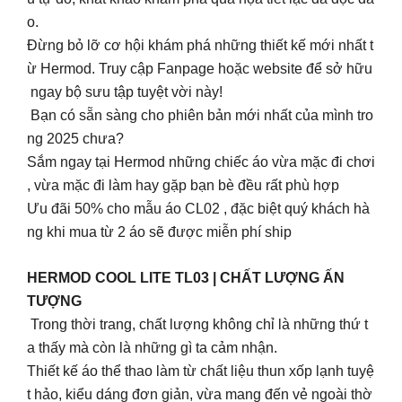
o.
Đừng bỏ lỡ cơ hội khám phá những thiết kế mới nhất t
ừ Hermod. Truy cập Fanpage hoặc website để sở hữu
ngay bộ sưu tập tuyệt vời này!
Bạn có sẵn sàng cho phiên bản mới nhất của mình tro
ng 2025 chưa?
Sắm ngay tại Hermod những chiếc áo vừa mặc đi chơi
, vừa mặc đi làm hay gặp bạn bè đều rất phù hợp
Ưu đãi 50% cho mẫu áo CL02 , đặc biệt quý khách hà
ng khi mua từ 2 áo sẽ được miễn phí ship
HERMOD COOL LITE TL03 | CHẤT LƯỢNG ẤN
TƯỢNG
Trong thời trang, chất lượng không chỉ là những thứ t
a thấy mà còn là những gì ta cảm nhận.
Thiết kế áo thể thao làm từ chất liệu thun xốp lạnh tuyệ
t hảo, kiểu dáng đơn giản, vừa mang đến vẻ ngoài thờ