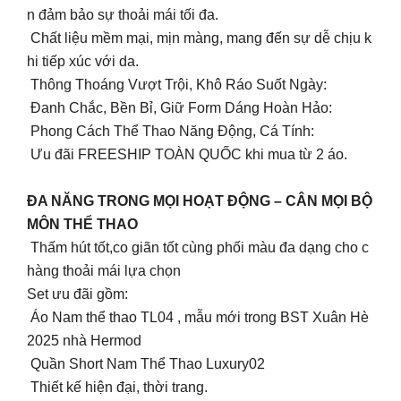
n đảm bảo sự thoải mái tối đa.
Chất liệu mềm mại, mịn màng, mang đến sự dễ chịu k
hi tiếp xúc với da.
Thông Thoáng Vượt Trội, Khô Ráo Suốt Ngày:
Đanh Chắc, Bền Bỉ, Giữ Form Dáng Hoàn Hảo:
Phong Cách Thể Thao Năng Động, Cá Tính:
Ưu đãi FREESHIP TOÀN QUỐC khi mua từ 2 áo.
ĐA NĂNG TRONG MỌI HOẠT ĐỘNG – CÂN MỌI BỘ
MÔN THỂ THAO
Thấm hút tốt,co giãn tốt cùng phối màu đa dạng cho c
hàng thoải mái lựa chọn
Set ưu đãi gồm:
Áo Nam thể thao TL04 , mẫu mới trong BST Xuân Hè
2025 nhà Hermod
Quần Short Nam Thể Thao Luxury02
Thiết kế hiện đại, thời trang.