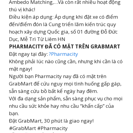
Ambedo Matching,…Và còn rất nhiều hoạt động
thú vị khác!
Điều kiện áp dụng: Áp dụng khi đặt xe có điểm
đến/điểm đón là Cung triển lãm kiến trúc quy
hoạch xây dựng Quốc gia, số 01 đường Đỗ Đức
Dục, Mễ Trì Từ Liêm HN
PHARMACITY ĐÃ CÓ MẶT TRÊN GRABMART
Đặt ngay tại đây:
?Pharmacity
Không phải lúc nào cũng cần, nhưng khi cần là có
mặt ngay!
Người bạn Pharmacity nay đã có mặt trên
GrabMart để cứu nguy mọi tình huống gấp gáp,
sẵn sàng cứu bồ bất kể ngày hay đêm.
Với đa dạng sản phẩm, sẵn sàng phục vụ cho mọi
nhu cầu sức khỏe hay nhu cầu “khẩn cấp” của
bạn.
Đặt GrabMart, 30 phút là giao ngay!
#GrabMart #Pharmacity