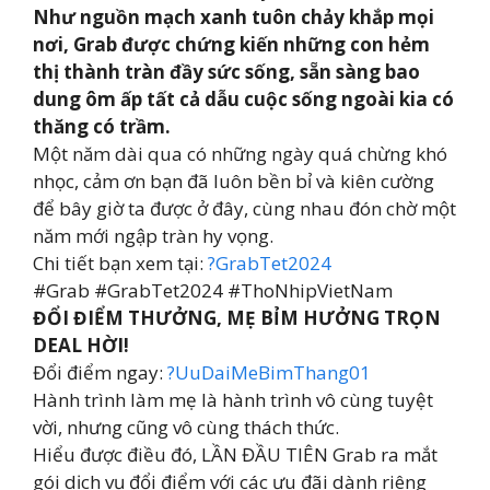
Như nguồn mạch xanh tuôn chảy khắp mọi
nơi, Grab được chứng kiến những con hẻm
thị thành tràn đầy sức sống, sẵn sàng bao
dung ôm ấp tất cả dẫu cuộc sống ngoài kia có
thăng có trầm.
Một năm dài qua có những ngày quá chừng khó
nhọc, cảm ơn bạn đã luôn bền bỉ và kiên cường
để bây giờ ta được ở đây, cùng nhau đón chờ một
năm mới ngập tràn hy vọng.
Chi tiết bạn xem tại:
?GrabTet2024
#Grab #GrabTet2024 #ThoNhipVietNam
ĐỔI ĐIỂM THƯỞNG, MẸ BỈM HƯỞNG TRỌN
DEAL HỜI!
Đổi điểm ngay:
?UuDaiMeBimThang01
Hành trình làm mẹ là hành trình vô cùng tuyệt
vời, nhưng cũng vô cùng thách thức.
Hiểu được điều đó, LẦN ĐẦU TIÊN Grab ra mắt
gói dịch vụ đổi điểm với các ưu đãi dành riêng