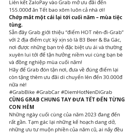
Liên kết ZaloPay vào Grab mở ưu đãi đến
155.000đ ăn Tết bao xôm luôn cả nhà ơi!
Chớp mắt một cái lại tới cuối năm – mùa tiệc
tùng.
Sẵn đây Grab giới thiệu “điểm HOT nên-đi-Grab”
với 2 địa điểm cực kỳ xịn sò là B3 Beer & Ba Gác,
nơi được những bạn trẻ đặc biệt ưu ái và thường
xuyên lui tới để tận hưởng niềm vui cùng bạn bè
và đồng nghiệp mùa cuối năm!
Hãy để Grab đón tận nơi, đưa về đúng điểm lại
còn tặng thêm ưu đãi di chuyển lên đến 30.000đ
nữa nè!
#GrabBike #GrabCar #DiemHotNenDiGrab
CÙNG GRAB CHUNG TAY ĐƯA TẾT ĐẾN TỪNG
CON HẺM
Những ngày cuối cùng của năm 2023 đang đến
rất gần. Tạm gác lại những kế hoạch dang dở,
những ưu tư muộn phiền của năm cũ, ai nấy đều