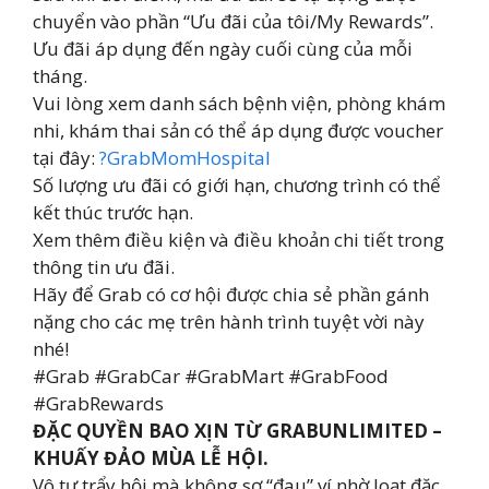
chuyển vào phần “Ưu đãi của tôi/My Rewards”.
Ưu đãi áp dụng đến ngày cuối cùng của mỗi
tháng.
Vui lòng xem danh sách bệnh viện, phòng khám
nhi, khám thai sản có thể áp dụng được voucher
tại đây:
?GrabMomHospital
Số lượng ưu đãi có giới hạn, chương trình có thể
kết thúc trước hạn.
Xem thêm điều kiện và điều khoản chi tiết trong
thông tin ưu đãi.
Hãy để Grab có cơ hội được chia sẻ phần gánh
nặng cho các mẹ trên hành trình tuyệt vời này
nhé!
#Grab #GrabCar #GrabMart #GrabFood
#GrabRewards
ĐẶC QUYỀN BAO XỊN TỪ GRABUNLIMITED –
KHUẤY ĐẢO MÙA LỄ HỘI.
Vô tư trẩy hội mà không sợ “đau” ví nhờ loạt đặc