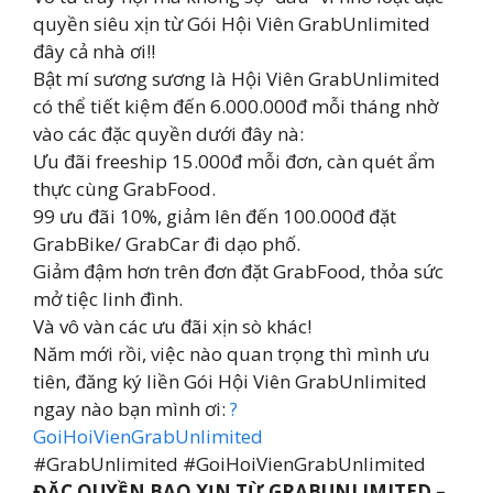
quyền siêu xịn từ Gói Hội Viên GrabUnlimited
đây cả nhà ơi!!
Bật mí sương sương là Hội Viên GrabUnlimited
có thể tiết kiệm đến 6.000.000đ mỗi tháng nhờ
vào các đặc quyền dưới đây nà:
Ưu đãi freeship 15.000đ mỗi đơn, càn quét ẩm
thực cùng GrabFood.
99 ưu đãi 10%, giảm lên đến 100.000đ đặt
GrabBike/ GrabCar đi dạo phố.
Giảm đậm hơn trên đơn đặt GrabFood, thỏa sức
mở tiệc linh đình.
Và vô vàn các ưu đãi xịn sò khác!
Năm mới rồi, việc nào quan trọng thì mình ưu
tiên, đăng ký liền Gói Hội Viên GrabUnlimited
ngay nào bạn mình ơi:
?
GoiHoiVienGrabUnlimited
#GrabUnlimited #GoiHoiVienGrabUnlimited
ĐẶC QUYỀN BAO XỊN TỪ GRABUNLIMITED –