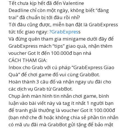
Tết chưa kịp hết đã đến Valentine
Deadline chỉ còn một ngày, không biết “đàng
trai” đã chuẩn bị tới đâu rồi nhỉ?
Tới đâu cũng được, miễn bạn đặt là GrabExpress
tức tốc giao ngay:
?GrabExpres
s
Và đừng quên tham gia minigame dưới đây để
GrabExpress mách “tips” giao quà, nhận thêm
voucher Got It đến 100.000đ bạn nhá
CÁCH THAM GIA:
Inbox cho Grab với cú pháp “GrabExpress Giao
Quà” để chơi game đố vui cùng GrabBot.
Hoàn thành 3 câu đố và nhận ngay ưu đãi cho
các dịch vụ Grab từ GrabBot.
Chụp ảnh màn hình tin nhắn chơi game, bình
luận vào bài viết này và tag ít nhất 1 người bạn
để tranh giải thưởng là voucher Got It 100.000đ
(bạn nhớ che đi hoặc không chia sẻ phần tin nhắn
có mã ưu đãi mà GrabBot gửi tặng để bảo mật