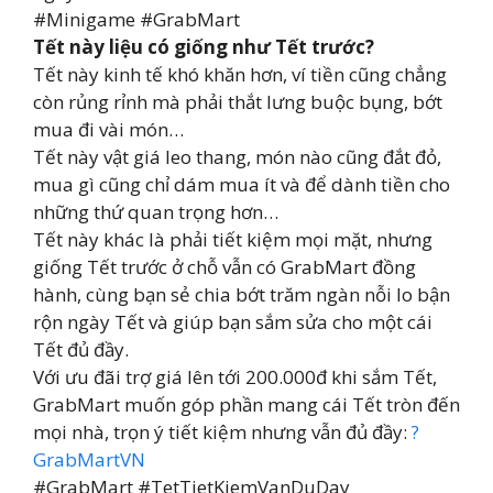
#Minigame #GrabMart
Tết này liệu có giống như Tết trước?
Tết này kinh tế khó khăn hơn, ví tiền cũng chẳng
còn rủng rỉnh mà phải thắt lưng buộc bụng, bớt
mua đi vài món…
Tết này vật giá leo thang, món nào cũng đắt đỏ,
mua gì cũng chỉ dám mua ít và để dành tiền cho
những thứ quan trọng hơn…
Tết này khác là phải tiết kiệm mọi mặt, nhưng
giống Tết trước ở chỗ vẫn có GrabMart đồng
hành, cùng bạn sẻ chia bớt trăm ngàn nỗi lo bận
rộn ngày Tết và giúp bạn sắm sửa cho một cái
Tết đủ đầy.
Với ưu đãi trợ giá lên tới 200.000đ khi sắm Tết,
GrabMart muốn góp phần mang cái Tết tròn đến
mọi nhà, trọn ý tiết kiệm nhưng vẫn đủ đầy:
?
GrabMartVN
#GrabMart #TetTietKiemVanDuDay