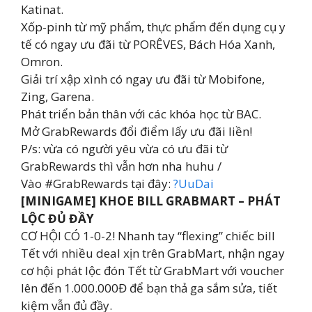
Katinat.
Xốp-pinh từ mỹ phẩm, thực phẩm đến dụng cụ y
tế có ngay ưu đãi từ PORÊVES, Bách Hóa Xanh,
Omron.
Giải trí xập xình có ngay ưu đãi từ Mobifone,
Zing, Garena.
Phát triển bản thân với các khóa học từ BAC.
Mở GrabRewards đổi điểm lấy ưu đãi liền!
P/s: vừa có người yêu vừa có ưu đãi từ
GrabRewards thì vẫn hơn nha huhu /
Vào #GrabRewards tại đây:
?UuDai
[MINIGAME] KHOE BILL GRABMART – PHÁT
LỘC ĐỦ ĐẦY
CƠ HỘI CÓ 1-0-2! Nhanh tay “flexing” chiếc bill
Tết với nhiều deal xịn trên GrabMart, nhận ngay
cơ hội phát lộc đón Tết từ GrabMart với voucher
lên đến 1.000.000Đ để bạn thả ga sắm sửa, tiết
kiệm vẫn đủ đầy.