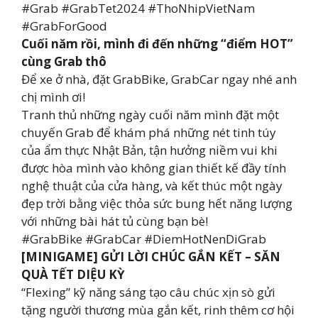
#Grab #GrabTet2024 #ThoNhipVietNam
#GrabForGood
Cuối năm rồi, mình đi đến những “điểm HOT”
cùng Grab thô
Để xe ở nhà, đặt GrabBike, GrabCar ngay nhé anh
chị mình ơi!
Tranh thủ những ngày cuối năm mình đặt một
chuyến Grab để khám phá những nét tinh túy
của ẩm thực Nhật Bản, tận hưởng niềm vui khi
được hòa mình vào không gian thiết kế đầy tính
nghệ thuật của cửa hàng, và kết thúc một ngày
đẹp trời bằng việc thỏa sức bung hết năng lượng
với những bài hát tủ cùng bạn bè!
#GrabBike #GrabCar #DiemHotNenDiGrab
[MINIGAME] GỬI LỜI CHÚC GẮN KẾT – SĂN
QUÀ TẾT DIỆU KỲ
“Flexing” kỹ năng sáng tạo câu chúc xịn sò gửi
tặng người thương mùa gắn kết, rinh thêm cơ hội