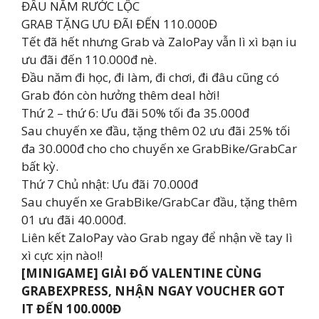
ĐẦU NĂM RƯỚC LỘC
GRAB TẶNG ƯU ĐÃI ĐẾN 110.000Đ
Tết đã hết nhưng Grab và ZaloPay vẫn lì xì bạn iu
ưu đãi đến 110.000đ nè.
Đầu năm đi học, đi làm, đi chơi, đi đâu cũng có
Grab đón còn hưởng thêm deal hời!
Thứ 2 – thứ 6: Ưu đãi 50% tối đa 35.000đ
Sau chuyến xe đầu, tặng thêm 02 ưu đãi 25% tối
đa 30.000đ cho cho chuyến xe GrabBike/GrabCar
bất kỳ.
Thứ 7 Chủ nhật: Ưu đãi 70.000đ
Sau chuyến xe GrabBike/GrabCar đầu, tặng thêm
01 ưu đãi 40.000đ.
Liên kết ZaloPay vào Grab ngay để nhận về tay lì
xì cực xịn nào!!
[MINIGAME] GIẢI ĐỐ VALENTINE CÙNG
GRABEXPRESS, NHẬN NGAY VOUCHER GOT
IT ĐẾN 100.000Đ