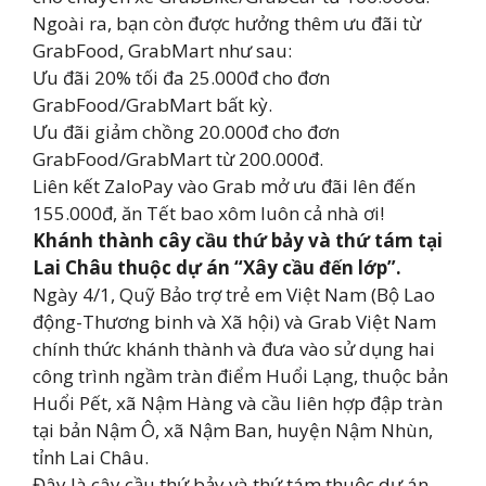
Ngoài ra, bạn còn được hưởng thêm ưu đãi từ
GrabFood, GrabMart như sau:
Ưu đãi 20% tối đa 25.000đ cho đơn
GrabFood/GrabMart bất kỳ.
Ưu đãi giảm chồng 20.000đ cho đơn
GrabFood/GrabMart từ 200.000đ.
Liên kết ZaloPay vào Grab mở ưu đãi lên đến
155.000đ, ăn Tết bao xôm luôn cả nhà ơi!
Khánh thành cây cầu thứ bảy và thứ tám tại
Lai Châu thuộc dự án “Xây cầu đến lớp”.
Ngày 4/1, Quỹ Bảo trợ trẻ em Việt Nam (Bộ Lao
động-Thương binh và Xã hội) và Grab Việt Nam
chính thức khánh thành và đưa vào sử dụng hai
công trình ngầm tràn điểm Huổi Lạng, thuộc bản
Huổi Pết, xã Nậm Hàng và cầu liên hợp đập tràn
tại bản Nậm Ô, xã Nậm Ban, huyện Nậm Nhùn,
tỉnh Lai Châu.
Đây là cây cầu thứ bảy và thứ tám thuộc dự án