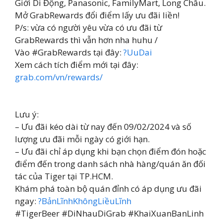
Giới Di Động, Panasonic, FamilyMart, Long Châu.
Mở GrabRewards đổi điểm lấy ưu đãi liền!
P/s: vừa có người yêu vừa có ưu đãi từ
GrabRewards thì vẫn hơn nha huhu /
Vào #GrabRewards tại đây:
?UuDai
Xem cách tích điểm mới tại đây:
grab.com/vn/rewards/
Lưu ý:
– Ưu đãi kéo dài từ nay đến 09/02/2024 và số
lượng ưu đãi mỗi ngày có giới hạn.
– Ưu đãi chỉ áp dụng khi bạn chọn điểm đón hoặc
điểm đến trong danh sách nhà hàng/quán ăn đối
tác của Tiger tại TP.HCM.
Khám phá toàn bộ quán đỉnh có áp dụng ưu đãi
ngay:
?BảnLĩnhKhôngLiềuLĩnh
#TigerBeer #DiNhauDiGrab #KhaiXuanBanLinh