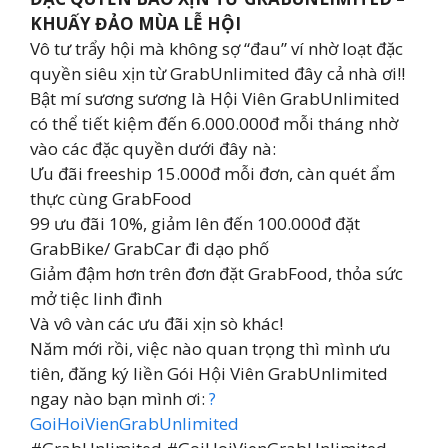
KHUẤY ĐẢO MÙA LỄ HỘI
Vô tư trẩy hội mà không sợ “đau” ví nhờ loạt đặc
quyền siêu xịn từ GrabUnlimited đây cả nhà ơi!!
Bật mí sương sương là Hội Viên GrabUnlimited
có thể tiết kiệm đến 6.000.000đ mỗi tháng nhờ
vào các đặc quyền dưới đây nà:
Ưu đãi freeship 15.000đ mỗi đơn, càn quét ẩm
thực cùng GrabFood
99 ưu đãi 10%, giảm lên đến 100.000đ đặt
GrabBike/ GrabCar đi dạo phố
Giảm đậm hơn trên đơn đặt GrabFood, thỏa sức
mở tiệc linh đình
Và vô vàn các ưu đãi xịn sò khác!
Năm mới rồi, việc nào quan trọng thì mình ưu
tiên, đăng ký liền Gói Hội Viên GrabUnlimited
ngay nào bạn mình ơi:
?
GoiHoiVienGrabUnlimited