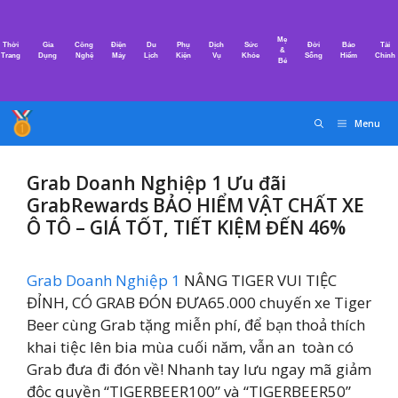
Chuyển
đến
Mẹ
Thời
Gia
Công
Điện
Du
Phụ
Dịch
Sức
Đời
Bảo
Tài
nội
&
Trang
Dụng
Nghệ
Máy
Lịch
Kiện
Vụ
Khỏe
Sống
Hiểm
Chính
Bé
dung
Menu
Grab Doanh Nghiệp 1 Ưu đãi
GrabRewards BẢO HIỂM VẬT CHẤT XE
Ô TÔ – GIÁ TỐT, TIẾT KIỆM ĐẾN 46%
Grab Doanh Nghiệp 1
NÂNG TIGER VUI TIỆC
ĐỈNH, CÓ GRAB ĐÓN ĐƯA65.000 chuyến xe Tiger
Beer cùng Grab tặng miễn phí, để bạn thoả thích
khai tiệc lên bia mùa cuối năm, vẫn an toàn có
Grab đưa đi đón về! Nhanh tay lưu ngay mã giảm
độc quyền “TIGERBEER100” và “TIGERBEER50”