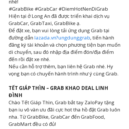
nhé!
#GrabBike #GrabCar #DiemHotNenDiGrab
Hiện tại ở Long An đã được triển khai dịch vụ
GrabCar, GrabTaxi, GrabBike ạ.
Để đặt xe, bạn vui lòng tải ứng dụng Grab tại
đường dẫn
lazada.vn?ungdunggrab
, tiến hành
đăng ký tài khoản và chọn phương tiện bạn muốn
di chuyển, sau đó nhập địa điểm đón/địa điểm
đến rồi đặt xe nhé.
Nếu cần hỗ trợ thêm, bạn liên hệ Grab nhé. Hy
vọng bạn có chuyến hành trình như ý cùng Grab.
TẾT GIÁP THÌN – GRAB KHAO DEAL LINH
ĐÌNH
Chào Tết Giáp Thìn, Grab bắt tay ZaloPay tặng
bạn iu vô vàn ưu đãi cực hot tha hồ đặt Grab luôn
nha. Từ GrabBike, GrabCar đến GrabFood,
GrabMart đều có đủ!