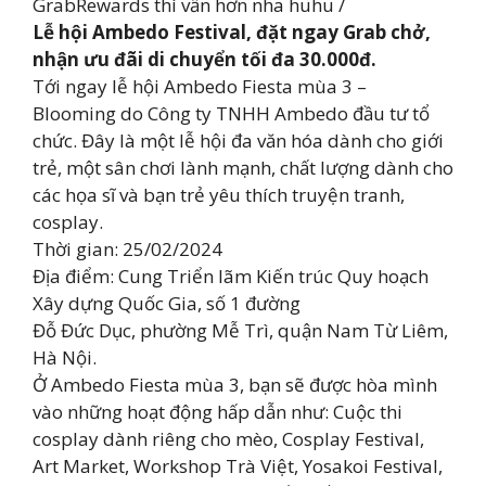
GrabRewards thì vẫn hơn nha huhu /
Lễ hội Ambedo Festival, đặt ngay Grab chở,
nhận ưu đãi di chuyển tối đa 30.000đ.
Tới ngay lễ hội Ambedo Fiesta mùa 3 –
Blooming do Công ty TNHH Ambedo đầu tư tổ
chức. Đây là một lễ hội đa văn hóa dành cho giới
trẻ, một sân chơi lành mạnh, chất lượng dành cho
các họa sĩ và bạn trẻ yêu thích truyện tranh,
cosplay.
Thời gian: 25/02/2024
Địa điểm: Cung Triển lãm Kiến trúc Quy hoạch
Xây dựng Quốc Gia, số 1 đường
Đỗ Đức Dục, phường Mễ Trì, quận Nam Từ Liêm,
Hà Nội.
Ở Ambedo Fiesta mùa 3, bạn sẽ được hòa mình
vào những hoạt động hấp dẫn như: Cuộc thi
cosplay dành riêng cho mèo, Cosplay Festival,
Art Market, Workshop Trà Việt, Yosakoi Festival,