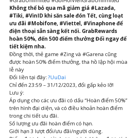
#GrabUnlimited #GoiHoiVienGrabUnlimited
Không thể bỏ qua mã giảm giá #Lazada,
#Tiki, #VinID khi săn sale đón Tết, cùng loạt
ưu đãi #Mobifone, #Viettel, #Vinaphone để
điện thoại sẵn sàng kết nối. GrabRewards
hoàn 50%, đến 500 điểm thưởng Đổi ngay để
tiết kiệm nha.
Đồng thời, thẻ game #Zing và #Garena cũng
được hoàn 50% điểm thưởng, tha hồ lập hội mùa
lễ này
Đổi liền tại đây:
?UuDai
Chỉ đến 23:59 – 31/12/2023, đổi gấp kẻo lỡ!
Lưu ý:
Áp dụng cho các ưu đãi có dấu “Hoàn điểm 50%”
trên hình đại diện, và có điều khoản hoàn điểm
trong chi tiết ưu đãi.
Số lượng ưu đãi hoàn điểm có hạn.
Giới hạn 3 lượt đổi/ưu đãi/người dùng.