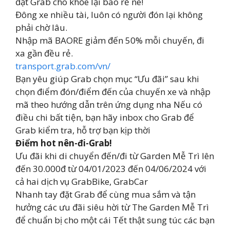
đặt Grab cho khỏe lại bao rẻ nè!
Đông xe nhiều tài, luôn có người đón lại không
phải chờ lâu.
Nhập mã BAORE giảm đến 50% mỗi chuyến, đi
xa gần đều rẻ.
transport.grab.com/vn/
Bạn yêu giúp Grab chọn mục “Ưu đãi” sau khi
chọn điểm đón/điểm đến của chuyến xe và nhập
mã theo hướng dẫn trên ứng dụng nha Nếu có
điều chi bất tiện, bạn hãy inbox cho Grab để
Grab kiểm tra, hỗ trợ bạn kịp thời
Điểm hot nên-đi-Grab!
Ưu đãi khi di chuyển đến/đi từ Garden Mễ Trì lên
đến 30.000đ từ 04/01/2023 đến 04/06/2024 với
cả hai dịch vụ GrabBike, GrabCar
Nhanh tay đặt Grab để cùng mua sắm và tận
hưởng các ưu đãi siêu hời từ The Garden Mễ Trì
để chuẩn bị cho một cái Tết thật sung túc các bạn