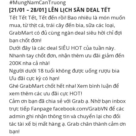
#MungNamCanTruong
[21/01 – 28/01] LÊN LỊCH SĂN DEAL TẾT
Tết Tết Tết, Tết đến rồi! Bao nhiêu là món muốn
mua, từ thịt cá, trái cây đến bia, sữa các loại,
GrabMart có đủ cùng ngàn deal siêu hời chỉ đợi
bạn chốt đơn!
Dưới đây là các deal SIÊU HOT của tuần này.
Nhanh tay chốt đơn, nhận thêm ưu đãi giảm đến
200K nha cả nhà!
Người dưới 18 tuổi không được uống rượu bia
Ưu đãi cực kỳ có hạn!
Ghé GrabMart chốt hết nha! Xem bình luận để
xem thêm các ưu đãi cực HOT!
Cảm ơn bạn đã chia sẻ với Grab ạ. Nhờ bạn inbox
trực tiếp Fanpage facebook.com/GrabVN để các
admin ghi nhận thông tin và chuyển lại cho đối
tác tài xế bị mất hàng ạ. Grab chân thành cảm ơn
bạn!