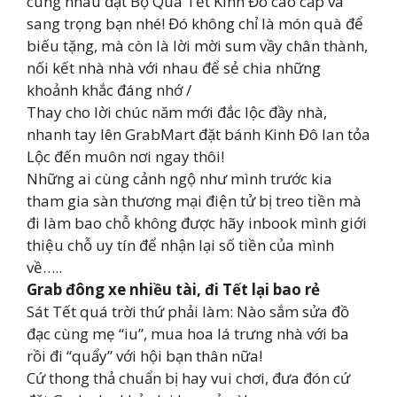
cùng nhau đặt Bộ Quà Tết Kinh Đô cao cấp và
sang trọng bạn nhé! Đó không chỉ là món quà để
biếu tặng, mà còn là lời mời sum vầy chân thành,
nối kết nhà nhà với nhau để sẻ chia những
khoảnh khắc đáng nhớ /
Thay cho lời chúc năm mới đắc lộc đầy nhà,
nhanh tay lên GrabMart đặt bánh Kinh Đô lan tỏa
Lộc đến muôn nơi ngay thôi!
Những ai cùng cảnh ngộ như mình trước kia
tham gia sàn thương mại điện tử bị treo tiền mà
đi làm bao chỗ không được hãy inbook mình giới
thiệu chỗ uy tín để nhận lại số tiền của mình
về…..
Grab đông xe nhiều tài, đi Tết lại bao rẻ
Sát Tết quá trời thứ phải làm: Nào sắm sửa đồ
đạc cùng mẹ “iu”, mua hoa lá trưng nhà với ba
rồi đi “quẩy” với hội bạn thân nữa!
Cứ thong thả chuẩn bị hay vui chơi, đưa đón cứ