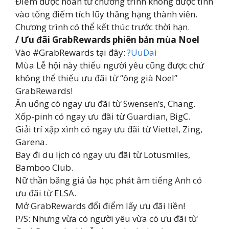
Điểm được hoàn từ chương trình không được tính
vào tổng điểm tích lũy thăng hạng thành viên.
Chương trình có thể kết thúc trước thời hạn.
/ Ưu đãi GrabRewards phiên bản mùa Noel
Vào #GrabRewards tại đây:
?UuDai
Mùa Lễ hội này thiếu người yêu cũng được chứ
không thể thiếu ưu đãi từ “ông già Noel”
GrabRewards!
Ăn uống có ngay ưu đãi từ Swensen’s, Chang.
Xốp-pinh có ngay ưu đãi từ Guardian, BigC.
Giải trí xập xình có ngay ưu đãi từ Viettel, Zing,
Garena.
Bay đi du lịch có ngay ưu đãi từ Lotusmiles,
Bamboo Club.
Nữ thần băng giá ủa học phát âm tiếng Anh có
ưu đãi từ ELSA.
Mở GrabRewards đổi điểm lấy ưu đãi liền!
P/S: Nhưng vừa có người yêu vừa có ưu đãi từ