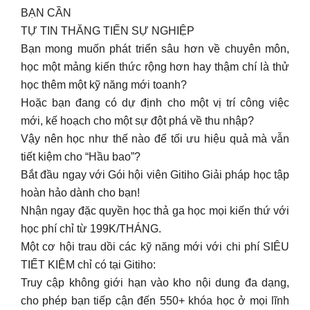
BẠN CẦN
TỰ TIN THĂNG TIẾN SỰ NGHIỆP
Bạn mong muốn phát triển sâu hơn về chuyên môn,
học một mảng kiến thức rộng hơn hay thậm chí là thử
học thêm một kỹ năng mới toanh?
Hoặc bạn đang có dự định cho một vị trí công việc
mới, kế hoạch cho một sự đột phá về thu nhập?
Vậy nên học như thế nào để tối ưu hiệu quả mà vẫn
tiết kiệm cho “Hầu bao”?
Bắt đầu ngay với Gói hội viên Gitiho Giải pháp học tập
hoàn hảo dành cho bạn!
Nhận ngay đặc quyền học thả ga học mọi kiến thứ với
học phí chỉ từ 199K/THÁNG.
Một cơ hội trau dồi các kỹ năng mới với chi phí SIÊU
TIẾT KIỆM chỉ có tại Gitiho:
Truy cập không giới hạn vào kho nội dung đa dạng,
cho phép bạn tiếp cận đến 550+ khóa học ở mọi lĩnh