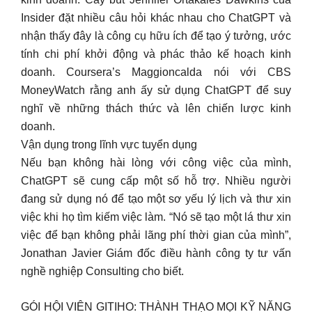
Insider đặt nhiều câu hỏi khác nhau cho ChatGPT và
nhận thấy đây là công cụ hữu ích để tạo ý tưởng, ước
tính chi phí khởi động và phác thảo kế hoạch kinh
doanh. Coursera’s Maggioncalda nói với CBS
MoneyWatch rằng anh ấy sử dụng ChatGPT để suy
nghĩ về những thách thức và lên chiến lược kinh
doanh.
Vận dụng trong lĩnh vực tuyển dụng
Nếu bạn không hài lòng với công việc của mình,
ChatGPT sẽ cung cấp một số hỗ trợ. Nhiều người
đang sử dụng nó để tạo một sơ yếu lý lịch và thư xin
việc khi họ tìm kiếm việc làm. “Nó sẽ tạo một lá thư xin
việc để bạn không phải lãng phí thời gian của mình”,
Jonathan Javier Giám đốc điều hành công ty tư vấn
nghề nghiệp Consulting cho biết.
GÓI HỘI VIÊN GITIHO: THÀNH THẠO MỌI KỸ NĂNG