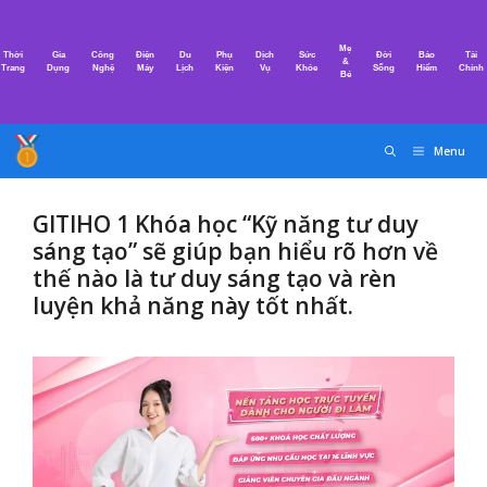
Chuyển
đến
Mẹ
Thời
Gia
Công
Điện
Du
Phụ
Dịch
Sức
Đời
Bảo
Tài
nội
&
Trang
Dụng
Nghệ
Máy
Lịch
Kiện
Vụ
Khỏe
Sống
Hiểm
Chính
Bé
dung
Menu
GITIHO 1 Khóa học “Kỹ năng tư duy
sáng tạo” sẽ giúp bạn hiểu rõ hơn về
thế nào là tư duy sáng tạo và rèn
luyện khả năng này tốt nhất.