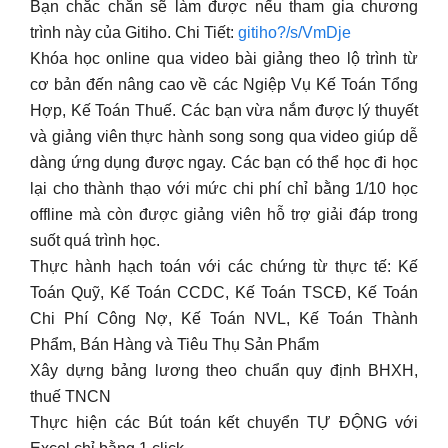
Bạn chắc chắn sẽ làm được nếu tham gia chương
trình này của Gitiho. Chi Tiết:
gitiho?/s/VmDje
Khóa học online qua video bài giảng theo lộ trình từ
cơ bản đến nâng cao về các Ngiệp Vụ Kế Toán Tổng
Hợp, Kế Toán Thuế. Các bạn vừa nắm được lý thuyết
và giảng viên thực hành song song qua video giúp dễ
dàng ứng dụng được ngay. Các bạn có thể học đi học
lại cho thành thạo với mức chi phí chỉ bằng 1/10 học
offline mà còn được giảng viên hỗ trợ giải đáp trong
suốt quá trình học.
Thực hành hạch toán với các chứng từ thực tế: Kế
Toán Quỹ, Kế Toán CCDC, Kế Toán TSCĐ, Kế Toán
Chi Phí Công Nợ, Kế Toán NVL, Kế Toán Thành
Phẩm, Bán Hàng và Tiêu Thụ Sản Phẩm
Xây dựng bảng lương theo chuẩn quy định BHXH,
thuế TNCN
Thực hiện các Bút toán kết chuyển TỰ ĐỘNG với