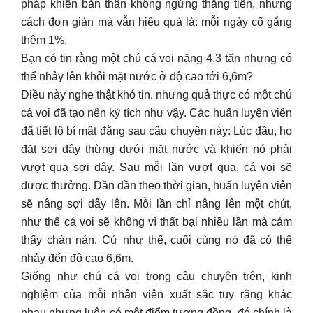
pháp khiến bản thân không ngừng thăng tiến, nhưng
cách đơn giản mà vẫn hiệu quả là: mỗi ngày cố gắng
thêm 1%.
Bạn có tin rằng một chú cá voi nặng 4,3 tấn nhưng có
thể nhảy lên khỏi mặt nước ở độ cao tới 6,6m?
Điều này nghe thật khó tin, nhưng quả thực có một chú
cá voi đã tạo nên kỳ tích như vậy. Các huấn luyện viên
đã tiết lộ bí mật đằng sau câu chuyện này: Lúc đầu, họ
đặt sợi dây thừng dưới mặt nước và khiến nó phải
vượt qua sợi dây. Sau mỗi lần vượt qua, cá voi sẽ
được thưởng. Dần dần theo thời gian, huấn luyện viên
sẽ nâng sợi dây lên. Mỗi lần chỉ nâng lên một chút,
như thế cá voi sẽ không vì thất bại nhiều lần mà cảm
thấy chán nản. Cứ như thế, cuối cùng nó đã có thể
nhảy đến độ cao 6,6m.
Giống như chú cá voi trong câu chuyện trên, kinh
nghiệm của mỗi nhân viên xuất sắc tuy rằng khác
nhau nhưng luôn có một điểm tương đồng, đó chính là