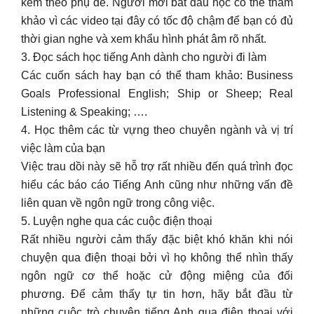
kèm theo phụ đề. Người mới bắt đầu học có thể tham
khảo vì các video tại đây có tốc độ chậm để bạn có đủ
thời gian nghe và xem khẩu hình phát âm rõ nhất.
3. Đọc sách học tiếng Anh dành cho người đi làm
Các cuốn sách hay bạn có thể tham khảo: Business
Goals Professional English; Ship or Sheep; Real
Listening & Speaking; ….
4. Học thêm các từ vựng theo chuyên ngành và vị trí
việc làm của bạn
Việc trau dồi này sẽ hỗ trợ rất nhiều đến quá trình đọc
hiểu các báo cáo Tiếng Anh cũng như những vấn đề
liên quan về ngôn ngữ trong công việc.
5. Luyện nghe qua các cuộc điện thoại
Rất nhiều người cảm thấy đặc biệt khó khăn khi nói
chuyện qua điện thoại bởi vì họ không thể nhìn thấy
ngôn ngữ cơ thể hoặc cử động miệng của đối
phương. Để cảm thấy tự tin hơn, hãy bắt đầu từ
những cuộc trò chuyện tiếng Anh qua điện thoại với