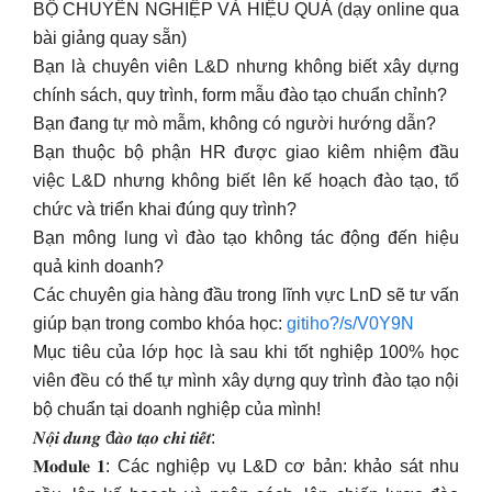
BỘ CHUYÊN NGHIỆP VÀ HIỆU QUẢ (dạy online qua
bài giảng quay sẵn)
Bạn là chuyên viên L&D nhưng không biết xây dựng
chính sách, quy trình, form mẫu đào tạo chuẩn chỉnh?
Bạn đang tự mò mẫm, không có người hướng dẫn?
Bạn thuộc bộ phận HR được giao kiêm nhiệm đầu
việc L&D nhưng không biết lên kế hoạch đào tạo, tổ
chức và triển khai đúng quy trình?
Bạn mông lung vì đào tạo không tác động đến hiệu
quả kinh doanh?
Các chuyên gia hàng đầu trong lĩnh vực LnD sẽ tư vấn
giúp bạn trong combo khóa học:
gitiho?/s/V0Y9N
Mục tiêu của lớp học là sau khi tốt nghiệp 100% học
viên đều có thể tự mình xây dựng quy trình đào tạo nội
bộ chuẩn tại doanh nghiệp của mình!
𝑵𝒐̣̂𝒊 𝒅𝒖𝒏𝒈 đ𝒂̀𝒐 𝒕𝒂̣𝒐 𝒄𝒉𝒊 𝒕𝒊𝒆̂́𝒕:
𝐌𝐨𝐝𝐮𝐥𝐞 𝟏: Các nghiệp vụ L&D cơ bản: khảo sát nhu