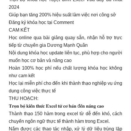
2024
Giúp bạn tăng 200% hiệu suất làm việc nơi công sở
Đăng ký khóa học tại Comment
CAM KẾT
Học online qua bài giảng quay sẵn, nhận hỗ trợ trực
tiếp từ chuyên gia Dương Mạnh Quân
Nội dung khóa học update liên tục, phù hợp cho người
muốn học cơ bản và nâng cao
Hoàn 100% học phí nếu chất lượng khóa học không
như cam kết
Học lại miễn phí cho đến khi thành thạo nghiệp vụ ứng
dụng công việc thực tế
THU HOẠCH:
𝐓𝐫𝐨̣𝐧 𝐛𝐨̣̂ 𝐤𝐢𝐞̂́𝐧 𝐭𝐡𝐮̛́𝐜 𝐄𝐱𝐜𝐞𝐥 𝐭𝐮̛̀ 𝐜𝐨̛ 𝐛𝐚̉𝐧 đ𝐞̂́𝐧 𝐧𝐚̂𝐧𝐠 𝐜𝐚𝐨
Thành thạo 150 hàm trong excel từ dễ đến khó, cách
chuyển ngôn ngữ thực tế thành hàm trong Excel.
Nắm được các thao tác nhập, xử lý dữ liệu trùng lặp