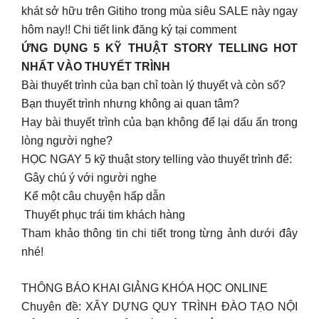
khát sở hữu trên Gitiho trong mùa siêu SALE này ngay
hôm nay!! Chi tiết link đăng ký tại comment
ỨNG DỤNG 5 KỸ THUẬT STORY TELLING HOT
NHẤT VÀO THUYẾT TRÌNH
Bài thuyết trình của bạn chỉ toàn lý thuyết và còn số?
Bạn thuyết trình nhưng không ai quan tâm?
Hay bài thuyết trình của bạn không để lại dấu ấn trong
lòng người nghe?
HỌC NGAY 5 kỹ thuật story telling vào thuyết trình để:
️ Gây chú ý với người nghe
️ Kể một câu chuyện hấp dẫn
️ Thuyết phục trái tim khách hàng
Tham khảo thông tin chi tiết trong từng ảnh dưới đây
nhé!
THÔNG BÁO KHAI GIẢNG KHÓA HỌC ONLINE
Chuyên đề: XÂY DỰNG QUY TRÌNH ĐÀO TẠO NỘI