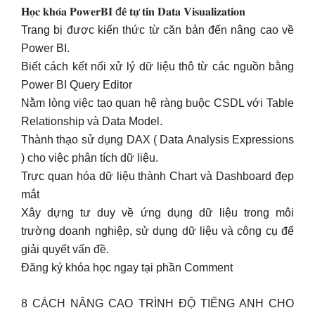
𝐇𝐨̣𝐜 𝐤𝐡𝐨́𝐚 𝐏𝐨𝐰𝐞𝐫𝐁𝐈 đ𝐞̂̉ 𝐭𝐮̛̣ 𝐭𝐢𝐧 𝐃𝐚𝐭𝐚 𝐕𝐢𝐬𝐮𝐚𝐥𝐢𝐳𝐚𝐭𝐢𝐨𝐧
Trang bị được kiến thức từ căn bản đến nâng cao về
Power BI.
Biết cách kết nối xử lý dữ liệu thô từ các nguồn bằng
Power BI Query Editor
Nằm lòng việc tạo quan hệ ràng buộc CSDL với Table
Relationship và Data Model.
Thành thạo sử dụng DAX ( Data Analysis Expressions
) cho việc phân tích dữ liệu.
Trực quan hóa dữ liệu thành Chart và Dashboard đẹp
mắt
Xây dựng tư duy về ứng dụng dữ liệu trong môi
trường doanh nghiệp, sử dụng dữ liệu và công cụ để
giải quyết vấn đề.
Đăng ký khóa học ngay tại phần Comment
8 CÁCH NÂNG CAO TRÌNH ĐỘ TIẾNG ANH CHO