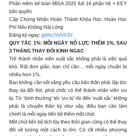
Phần mềm kế toán MISA 2020 full 16 phân hệ + KEY
bản quyền
Cấp Chứng Nhận Hoàn Thành Khóa Học, Hoàn Học
Phí Nếu Không Hài Lòng
Đăng ký ngay:
gitiho?/s/Vll3V
QUY TẮC 1%: MỖI NGÀY NỖ LỰC THÊM 1%, SAU
3 THÁNG THAY ĐỔI KINH NGẠC
Trở thành nhân viên xuất sắc không phải là việc quá
khó. Rất đơn giản, bạn chỉ cần… mỗi ngày chuẩn bị
nhiều hơn 1%.
Bạn không cần sốt sắng yêu cầu bản thân phải lập tức
thay da đổi thịt, phút chốc có thể thành nhân viên ưu
tú. Từ ‘bình thường’ tới ‘ưu tú’ rồi đến ‘xuất sắc’ không
phải là chuyện thần kỳ như vậy, điều bạn cần làm
chính là mỗi ngày tiến bộ thêm một chút.
Một chút tiến bộ tích lũy theo thời gian cũng có thể thay
đổi về lượng một cách to lớn. Có rất nhiều phương