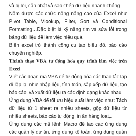
và bị lỗi, cập nhật và sao chép dữ liệu nhanh chóng
Nắm được các chức năng nâng cao của Excel như
Pivot Table, Vlookup, Filter, Sort và Conditional
Formatting…Đặc biệt là kỹ năng tìm và sửa lỗi trong
bảng dữ liệu để làm việc hiệu quả.
Biến excel trở thành công cụ tạo biểu đồ, báo cáo
chuyên nghiệp.
𝐓𝐡𝐚̀𝐧𝐡 𝐭𝐡𝐚̣𝐨 𝐕𝐁𝐀 𝐭𝐮̛̣ đ𝐨̣̂𝐧𝐠 𝐡𝐨́𝐚 𝐪𝐮𝐲 𝐭𝐫𝐢̀𝐧𝐡 𝐥𝐚̀𝐦 𝐯𝐢𝐞̣̂𝐜 𝐭𝐫𝐞̂𝐧
𝐄𝐱𝐜𝐞𝐥
Viết các đoạn mã VBA để tự động hóa các thao tác lặp
đi lặp lại như nhập liệu, tính toán, sắp xếp dữ liệu, tạo
báo cáo, và xuất dữ liệu ra các định dạng khác nhau.
Ứng dụng VBA để tối ưu hiệu suất làm việc như: Tách
dữ liệu từ 1 sheet ra nhiều sheets, gộp dữ liệu từ
nhiều sheets, báo cáo tự động, in ấn hàng loạt,..
Ứng dụng các mã lệnh Macro để tạo các ứng dụng
các quản lý dự án, ứng dụng kế toán, ứng dụng quản