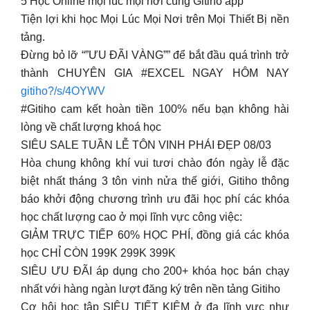
5 Học Online mọi lúc mọi nơi cùng Gitiho app
Tiện lợi khi học Mọi Lúc Mọi Nơi trên Mọi Thiết Bị nền
tảng.
Đừng bỏ lỡ “”ƯU ĐÃI VÀNG”” để bắt đầu quá trình trở
thành CHUYÊN GIA #EXCEL NGAY HÔM NAY
gitiho?/s/4OYWV
#Gitiho cam kết hoàn tiền 100% nếu bạn không hài
lòng về chất lượng khoá học
SIÊU SALE TUẦN LỄ TÔN VINH PHÁI ĐẸP 08/03
Hòa chung không khí vui tươi chào đón ngày lễ đặc
biệt nhất tháng 3 tôn vinh nửa thế giới, Gitiho thông
báo khởi động chương trình ưu đãi học phí các khóa
học chất lượng cao ở mọi lĩnh vực công việc:
GIẢM TRỰC TIẾP 60% HỌC PHÍ, đồng giá các khóa
học CHỈ CÒN 199K 299K 399K
SIÊU ƯU ĐÃI áp dụng cho 200+ khóa học bán chạy
nhất với hàng ngàn lượt đăng ký trên nền tảng Gitiho
Cơ hội học tập SIÊU TIẾT KIỆM ở đa lĩnh vực như