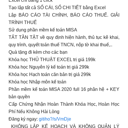
Excel chỉ bằng 1 click
Tạo lập tất cả SỔ CÁI, SỔ CHI TIẾT bằng Excel
Lập BÁO CÁO TÀI CHÍNH, BÁO CÁO THUẾ. GIẢI
TRÌNH THUẾ
Sử dụng phần mềm kế toán MISA
TẤT TẦN TẬT về quy định hiện hành, thủ tục kê khai,
quy trình, quyết toán thuế TNCN, nộp tờ khai thuế,..
Quà tặng đi kèm cho các bạn
Khóa học THỦ THUẬT EXCEL trị giá 199k
Khóa học Nguyên lý kế toán trị giá 299k
Khóa học Hạch toán căn bản trị giá 299k
Khóa học Nhập môn kế toán
Phần mềm kế toán MISA 2020 full 16 phân hệ + KEY
bản quyền
Cấp Chứng Nhận Hoàn Thành Khóa Học, Hoàn Học
Phí Nếu Không Hài Lòng
Đăng ký ngay:
gitiho?/s/VmDje
️ KHÔNG LẬP KẾ HOẠCH VÀ KHÔNG QUẢN LÝ