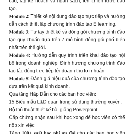
cầu, lập kế hoạch và ngân sách, lên chiến lược đào
tạo.
𝐌𝐨𝐝𝐮𝐥𝐞 𝟐: Thiết kế nội dung đào tạo trực tiếp và hướng
dẫn cách thiết lập chương trình đào tạo E learning.
𝐌𝐨𝐝𝐮𝐥𝐞 𝟑: Tự tay thiết kế và đóng gói chương trình đào
tạo quy chuẩn dựa trên 7 mô hình đóng gói phổ biến
nhất trên thế giới.
𝐌𝐨𝐝𝐮𝐥𝐞 𝟒: Hướng dẫn quy trình triển khai đào tạo nội
bộ trong doanh nghiệp. Định hướng chương trình đào
tạo tác động trực tiêp tới doanh thu lợi nhuận.
𝐌𝐨𝐝𝐮𝐥𝐞 𝟓: Đánh giá hiệu quả của chương trình đào tạo
dựa trên kết quả kinh doanh.
Qùa tặng Hấp Dẫn cho các bạn học viên:
15 Biểu mẫu L&D quan trọng sử dụng thường xuyên.
Bộ thủ thuật thiết kế bài giảng Powerpoint.
Cấp chứng nhận sau khi học xong để học viên có thể
nộp xin việc.
Tặng 𝟏𝟎𝟎+ 𝐬𝐮𝐚̂́𝐭 𝐡𝐨̣𝐜 𝐩𝐡𝐢́ 𝐮̛𝐮 đ𝐚̃𝐢 cho các bạn học viên