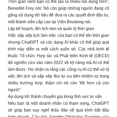
Thời gian rảnh bạn có thể tạo ra nhiều nội dung hơn”,
Benedikt Frey nói: Nó còn giúp những người đang cố
gắng sử dụng dữ liệu để đưa ra các quyết định đầu tư,
một thành viên cấp cao tại Viện Brooking nói.
Lập kế hoạch, lên lịch hẹn và quản lý thời gian
Việc sắp xếp lịch làm việc của bạn có thể tốn thời gian
nhưng ChatGPT và các dạng AI khác có thể giúp quá
trình này diễn ra một cách suôn sẻ. Các nhà kinh tế
thuộc Tổ chức Hợp tác và Phát triển Kinh tế (OECD)
đã nghiên cứu vào năm 2022 về kỹ năng mà AI có thể
làm được. Họ nhận ra rằng các công cụ AI có thể xử lý
việc lên lịch và sắp xếp thứ tự ưu tiên nhiệm vụ trong
nhiều trường hợp, thậm chí nó còn “tốt hơn cả con
người”
Áp dụng trở thành chuyên gia trong lĩnh vực tư vấn
Nếu bạn là một doanh nhân có tham vọng, ChatGPT
sẽ giúp bạn suy nghĩ thấu đáo về quá trình bắt đầu
kinh doanh. Cây bút Jennifer Ortakales Dawkins của