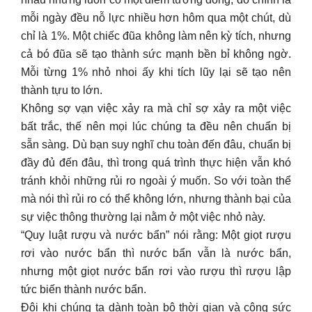
mỗi ngày đều nỗ lực nhiều hơn hôm qua một chút, dù
chỉ là 1%. Một chiếc đũa không làm nên kỳ tích, nhưng
cả bó đũa sẽ tạo thành sức mạnh bền bỉ không ngờ.
Mỗi từng 1% nhỏ nhoi ấy khi tích lũy lại sẽ tạo nên
thành tựu to lớn.
Không sợ vạn việc xảy ra mà chỉ sợ xảy ra một việc
bất trắc, thế nên mọi lúc chúng ta đều nên chuẩn bị
sẵn sàng. Dù bạn suy nghĩ chu toàn đến đâu, chuẩn bị
đầy đủ đến đâu, thì trong quá trình thực hiện vẫn khó
tránh khỏi những rủi ro ngoài ý muốn. So với toàn thể
mà nói thì rủi ro có thể không lớn, nhưng thành bại của
sự việc thông thường lại nằm ở một việc nhỏ này.
“Quy luật rượu và nước bẩn” nói rằng: Một giọt rượu
rơi vào nước bẩn thì nước bẩn vẫn là nước bẩn,
nhưng một giọt nước bẩn rơi vào rượu thì rượu lập
tức biến thành nước bẩn.
Đôi khi chúng ta dành toàn bộ thời gian và công sức