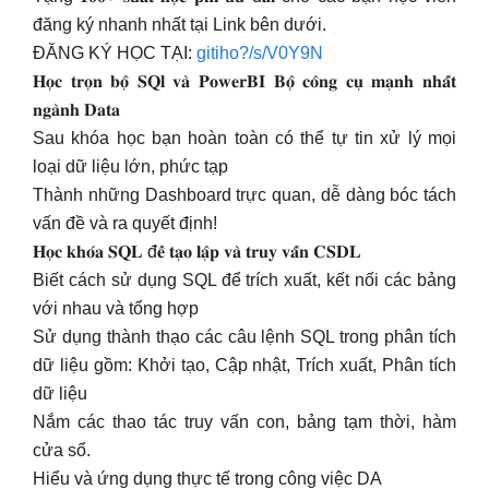
đăng ký nhanh nhất tại Link bên dưới.
ĐĂNG KÝ HỌC TẠI:
gitiho?/s/V0Y9N
𝐇𝐨̣𝐜 𝐭𝐫𝐨̣𝐧 𝐛𝐨̣̂ 𝐒𝐐𝐥 𝐯𝐚̀ 𝐏𝐨𝐰𝐞𝐫𝐁𝐈 𝐁𝐨̣̂ 𝐜𝐨̂𝐧𝐠 𝐜𝐮̣ 𝐦𝐚̣𝐧𝐡 𝐧𝐡𝐚̂́𝐭
𝐧𝐠𝐚̀𝐧𝐡 𝐃𝐚𝐭𝐚
Sau khóa học bạn hoàn toàn có thể tự tin xử lý mọi
loại dữ liệu lớn, phức tạp
Thành những Dashboard trực quan, dễ dàng bóc tách
vấn đề và ra quyết định!
𝐇𝐨̣𝐜 𝐤𝐡𝐨́𝐚 𝐒𝐐𝐋 đ𝐞̂̉ 𝐭𝐚̣𝐨 𝐥𝐚̣̂𝐩 𝐯𝐚̀ 𝐭𝐫𝐮𝐲 𝐯𝐚̂́𝐧 𝐂𝐒𝐃𝐋
Biết cách sử dụng SQL để trích xuất, kết nối các bảng
với nhau và tổng hợp
Sử dụng thành thạo các câu lệnh SQL trong phân tích
dữ liệu gồm: Khởi tạo, Cập nhật, Trích xuất, Phân tích
dữ liệu
Nắm các thao tác truy vấn con, bảng tạm thời, hàm
cửa sổ.
Hiểu và ứng dụng thực tế trong công việc DA