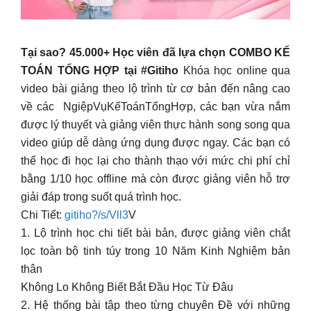
Tại sao? 45.000+ Học viên đã lựa chọn COMBO KẾ
TOÁN TỔNG HỢP tại #Gitiho
Khóa học online qua
video bài giảng theo lộ trình từ cơ bản đến nâng cao
về các NgiệpVụKếToánTổngHợp, các bạn vừa nắm
được lý thuyết và giảng viên thực hành song song qua
video giúp dễ dàng ứng dụng được ngay. Các bạn có
thể học đi học lại cho thành thạo với mức chi phí chỉ
bằng 1/10 học offline mà còn được giảng viên hỗ trợ
giải đáp trong suốt quá trình học.
Chi Tiết:
gitiho?/s/Vll3
V
1. Lộ trình học chi tiết bài bản, được giảng viên chắt
lọc toàn bộ tinh túy trong 10 Năm Kinh Nghiệm bản
thân
Không Lo Không Biết Bắt Đầu Học Từ Đâu
2. Hệ thống bài tập theo từng chuyên Đề với những