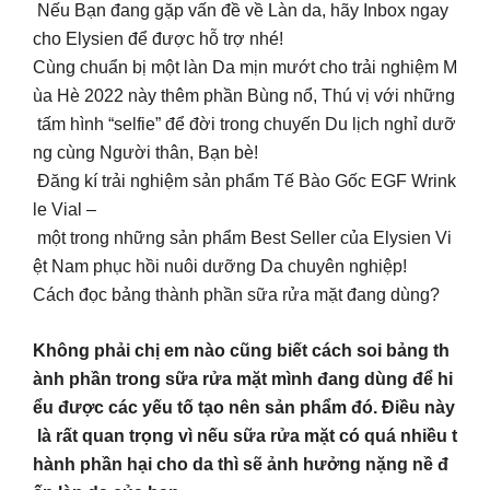
Nếu Bạn đang gặp vấn đề về Làn da, hãy Inbox ngay
cho Elysien để được hỗ trợ nhé!
Cùng chuẩn bị một làn Da mịn mướt cho trải nghiệm M
ùa Hè 2022 này thêm phần Bùng nổ, Thú vị với những
tấm hình “selfie” để đời trong chuyến Du lịch nghỉ dưỡ
ng cùng Người thân, Bạn bè!
Đăng kí trải nghiệm sản phẩm Tế Bào Gốc EGF Wrink
le Vial –
một trong những sản phẩm Best Seller của Elysien Vi
ệt Nam phục hồi nuôi dưỡng Da chuyên nghiệp!
Cách đọc bảng thành phần sữa rửa mặt đang dùng?
Không phải chị em nào cũng biết cách soi bảng th
ành phần trong sữa rửa mặt mình đang dùng để hi
ểu được các yếu tố tạo nên sản phẩm đó. Điều này
là rất quan trọng vì nếu sữa rửa mặt có quá nhiều t
hành phần hại cho da thì sẽ ảnh hưởng nặng nề đ