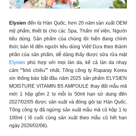
Elysien
đến từ Hàn Quốc, hơn 20 năm sản xuất OEM
mỹ phẩm, thiết bị cho các Spa, Thẩm mĩ viện, Người
tiêu dùng. Sản phẩm của chúng tôi hiện đang chính
thức bán lẻ đến người tiêu dùng Việt! Dựa theo thành
phần của sản phẩm, dễ dàng thấy được sữa rửa mặt
Elysien
phù hợp với mọi làn da, kể cả làn da nhạy
cảm “”khó chiều”” nhất. Tổng công ty Raparay Korea
xin thông báo bắt đầu năm 2025 sản phẩm ELYSIEN
MOISTURE VITAMIN B5 AMPOULE thay đổi mẫu mã
mới 1 hộp gồm 2 lọ mỗi lọ 50ml hạn sử dụng đến
2027/02/05 được sản xuất và đóng gói tại Hàn Quốc.
Tổng công ty đã ngừng sản xuất mẫu mã cũ hộp 1 lọ
100ml ( lô cuối cùng sản xuất theo mẫu cũ hết hạn
ngày 2026/02/06).