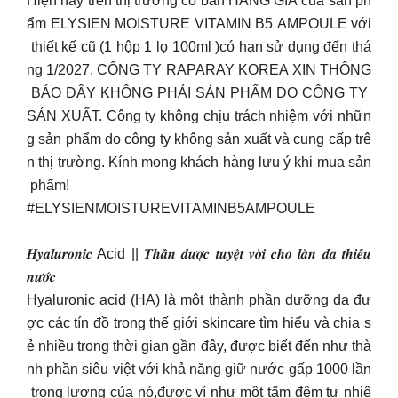
Hiện nay trên thị trường có bán HÀNG GIẢ của sản ph
ẩm ELYSIEN MOISTURE VITAMIN B5 AMPOULE với
thiết kế cũ (1 hộp 1 lọ 100ml )có hạn sử dụng đến thá
ng 1/2027. CÔNG TY RAPARAY KOREA XIN THÔNG
BÁO ĐÂY KHÔNG PHẢI SẢN PHẨM DO CÔNG TY
SẢN XUẤT. Công ty không chịu trách nhiệm với nhữn
g sản phẩm do công ty không sản xuất và cung cấp trê
n thị trường. Kính mong khách hàng lưu ý khi mua sản
phẩm!
#ELYSIENMOISTUREVITAMINB5AMPOULE
𝑯𝒚𝒂𝒍𝒖𝒓𝒐𝒏𝒊𝒄 Acid || 𝑻𝒉𝒂̂̀𝒏 𝒅𝒖̛𝒐̛̣𝒄 𝒕𝒖𝒚𝒆̣̂𝒕 𝒗𝒐̛̀𝒊 𝒄𝒉𝒐 𝒍𝒂̀𝒏 𝒅𝒂 𝒕𝒉𝒊𝒆̂́𝒖
𝒏𝒖̛𝒐̛́𝒄
Hyaluronic acid (HA) là một thành phần dưỡng da đư
ợc các tín đồ trong thế giới skincare tìm hiểu và chia s
ẻ nhiều trong thời gian gần đây, được biết đến như thà
nh phần siêu việt với khả năng giữ nước gấp 1000 lần
trọng lượng của nó,được ví như một tấm đệm tự nhiê