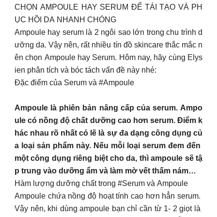
CHỌN AMPOULE HAY SERUM ĐỂ TÁI TẠO VÀ PH
ỤC HỒI DA NHANH CHÓNG
Ampoule hay serum là 2 ngôi sao lớn trong chu trình d
ưỡng da. Vậy nên, rất nhiều tín đồ skincare thắc mắc n
ên chọn Ampoule hay Serum. Hôm nay, hãy cùng Elys
ien phân tích và bóc tách vấn đề này nhé:
Đặc điểm của Serum và #Ampoule
Ampoule là phiên bản nâng cấp của serum. Ampo
ule có nồng độ chất dưỡng cao hơn serum. Điểm k
hác nhau rõ nhất có lẽ là sự đa dạng công dụng củ
a loại sản phẩm này. Nếu mỗi loại serum đem đến
một công dụng riêng biệt cho da, thì ampoule sẽ tậ
p trung vào dưỡng ẩm và làm mờ vết thấm nám…
Hàm lượng dưỡng chất trong #Serum và Ampoule
Ampoule chứa nồng độ hoạt tính cao hơn hẳn serum.
Vậy nên, khi dùng ampoule bạn chỉ cần từ 1- 2 giọt là