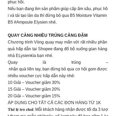
phục hồi.
Nếu bạn đang tìm sản phẩm giúp cấp ẩm sâu, phục hồ
i và tái tạo làn da thì đừng bỏ qua B5 Moisture Vitamin
B5 #Ampoule Elysien nhé.
QUAY CÀNG NHIỀU TRÚNG CÀNG ĐẬM
Chương trình Vòng quay may mắn với rất nhiều phần
quà hấp dẫn tại Shopee đang đổ bộ xuống gian hàng
nhà ELysienkìa bạn nhé.
Quay là trúng –
nhận quà liền tay, bạn đừng bỏ qua cơ hội gom được
nhiều voucher cực hấp dẫn này nhé:
10 Giải – Voucher giảm 30%
15 Giải – Voucher giảm 20%
20 Giải – Voucher giảm 15%
ÁP DỤNG CHO TẤT CẢ CÁC ĐƠN HÀNG TỪ 1K
𝐓𝐡𝐞̂̉ 𝐥𝐞̣̂ 𝐭𝐫𝐨̀ 𝐜𝐡𝐨̛𝐢: Mỗi khách hàng nhận được tối đa 3 lượ