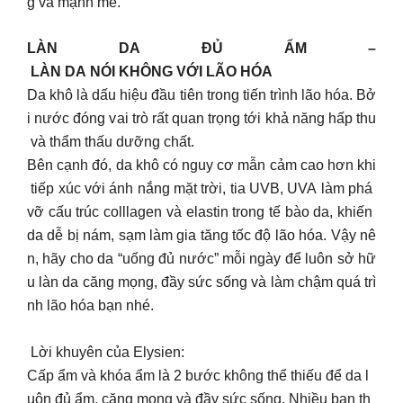
g và mạnh mẽ.
LÀN DA ĐỦ ẨM –
LÀN DA NÓI KHÔNG VỚI LÃO HÓA
Da khô là dấu hiệu đầu tiên trong tiến trình lão hóa. Bở
i nước đóng vai trò rất quan trọng tới khả năng hấp thu
và thẩm thấu dưỡng chất.
Bên cạnh đó, da khô có nguy cơ mẫn cảm cao hơn khi
tiếp xúc với ánh nắng mặt trời, tia UVB, UVA làm phá
vỡ cấu trúc colllagen và elastin trong tế bào da, khiến
da dễ bị nám, sạm làm gia tăng tốc độ lão hóa. Vậy nê
n, hãy cho da “uống đủ nước” mỗi ngày để luôn sở hữ
u làn da căng mọng, đầy sức sống và làm chậm quá trì
nh lão hóa bạn nhé.
Lời khuyên của Elysien:
Cấp ẩm và khóa ẩm là 2 bước không thể thiếu để da l
uôn đủ ẩm, căng mọng và đầy sức sống. Nhiều bạn th