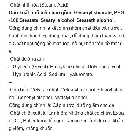
Chất nhũ hóa (Stearic Acid)
Dẫn xuất phổ biến bao gồm: Glyceryl stearate, PEG
-100 Stearate, Stearyl alcohol, Steareth alcohol.
Công dụng chính là kết dính nhóm chất dầu và nước t
hành một hỗn hợp đồng nhất, dễ dàng thẩm thấu vào d
a.Chất hoạt động bề mặt, loại bỏ bụi bận trên bề mặt d
a.
Chất dưỡng ẩm
– Glycerin (Glycol): Propylene glycol, Butylene glycol.
– Hyaluronic Acid: Sodium Hyaluronate.
–
Cồn béo: Cetyl alcohol, Cetearyl alcohol, Stearyl alco
hol, Behenyl alcohol, Myristyl alcohol.
Công dụng chính là: Cấp nước, dưỡng ẩm cho da.
Chất chiết xuất từ tự nhiên: Những chất có chứa Extra
ct, Oil, Butter trong tên gọi. Làm mềm, làm dịu da, khán
g viêm, kháng khuẩn,