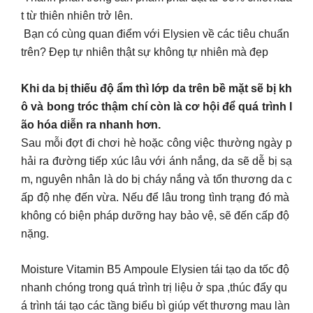
t từ thiên nhiên trở lên.
Bạn có cùng quan điểm với Elysien về các tiêu chuẩn
trên? Đẹp tự nhiên thật sự không tự nhiên mà đẹp
Khi da bị thiếu độ ẩm thì lớp da trên bề mặt sẽ bị kh
ô và bong tróc thậm chí còn là cơ hội để quá trình l
ão hóa diễn ra nhanh hơn.
Sau mỗi đợt đi chơi hè hoặc công việc thường ngày p
hải ra đường tiếp xúc lâu với ánh nắng, da sẽ dễ bị sạ
m, nguyên nhân là do bị cháy nắng và tổn thương da c
ấp độ nhẹ đến vừa. Nếu để lâu trong tình trạng đó mà
không có biện pháp dưỡng hay bảo vệ, sẽ đến cấp độ
nặng.
Moisture Vitamin B5 Ampoule Elysien tái tạo da tốc độ
nhanh chóng trong quá trình trị liệu ở spa ,thúc đẩy qu
á trình tái tạo các tầng biểu bì giúp vết thương mau làn