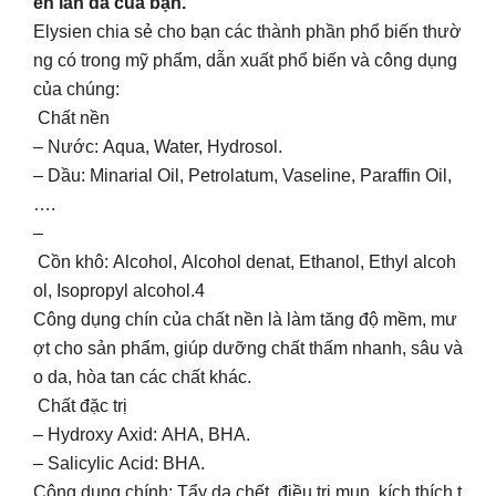
ến làn da của bạn.
Elysien chia sẻ cho bạn các thành phần phổ biến thườ
ng có trong mỹ phẩm, dẫn xuất phổ biến và công dụng
của chúng:
Chất nền
– Nước: Aqua, Water, Hydrosol.
– Dầu: Minarial Oil, Petrolatum, Vaseline, Paraffin Oil,
….
–
Cồn khô: Alcohol, Alcohol denat, Ethanol, Ethyl alcoh
ol, Isopropyl alcohol.4
Công dụng chín của chất nền là làm tăng độ mềm, mư
ợt cho sản phẩm, giúp dưỡng chất thấm nhanh, sâu và
o da, hòa tan các chất khác.
Chất đặc trị
– Hydroxy Axid: AHA, BHA.
– Salicylic Acid: BHA.
Công dụng chính: Tẩy da chết, điều trị mụn, kích thích t