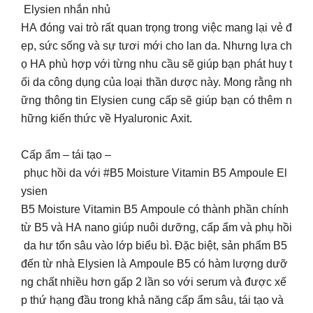
Elysien nhắn nhủ
HA đóng vai trò rất quan trọng trong việc mang lại vẻ đ
ẹp, sức sống và sự tươi mới cho lan da. Nhưng lựa ch
ọ HA phù hợp với từng nhu cầu sẽ giúp bạn phát huy t
ối da công dụng của loại thần dược này. Mong rằng nh
ững thông tin Elysien cung cấp sẽ giúp bạn có thêm n
hững kiến thức về Hyaluronic Axit.
Cấp ẩm – tái tạo –
phục hồi da với #B5 Moisture Vitamin B5 Ampoule El
ysien
B5 Moisture Vitamin B5 Ampoule có thành phần chính
từ B5 và HA nano giúp nuôi dưỡng, cấp ẩm và phụ hồi
da hư tổn sâu vào lớp biểu bì. Đặc biệt, sản phẩm B5
đến từ nhà Elysien là Ampoule B5 có hàm lượng dưỡ
ng chất nhiều hơn gấp 2 lần so với serum và được xế
p thứ hạng đầu trong khả năng cấp ẩm sâu, tái tạo và