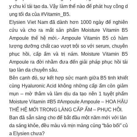
y chu kì tái tạo da. Vậy làm thế nào để phát huy công d
ụng tối đa của #Vitamin_B5.
Elysien Viet Nam đã dành hơn 1000 ngày để nghiên
cứu và cho ra mắt sản phẩm Moisture Vitamin B5
Ampoule thế hệ mới.- Ampoule Vitamin B5 có hàm
lượng dưỡng chất cao vượt trội so với serum, chuyên
phục hồi, cấp ẩm và trị nám. Moisture Vitamin B5
Ampoule ra đời nhằm đưa đến giải pháp phục hồi tái
tạo làn da chuyên sâu.
Bên cạnh đó, sự kết hợp sức mạnh giữa B5 tinh khiết
cùng Hyaluronic Acid không những cấp ẩm còn giảm
mụn – mờ thâm và làm dịu da tạo nên 1 tuyệt phẩm
Moisture Vitamin #B5 #Ampoule Ampoule – HOA HẬU
THẾ HỆ MỚI TRONG LÀNG CẤP ẨM – PHỤC HỒI.
Bạn đã sẵn sàng cho để bắt đầu một năm mới với làn
da sáng khỏe, đều màu và mịn màng cùng “bảo bối” củ
a Elysien chưa?