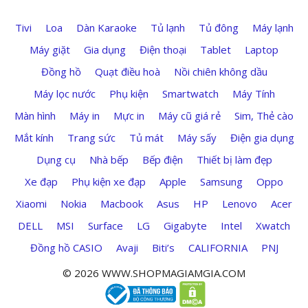
Tivi
Loa
Dàn Karaoke
Tủ lạnh
Tủ đông
Máy lạnh
Máy giặt
Gia dụng
Điện thoại
Tablet
Laptop
Đồng hồ
Quạt điều hoà
Nồi chiên không dầu
Máy lọc nước
Phụ kiện
Smartwatch
Máy Tính
Màn hình
Máy in
Mực in
Máy cũ giá rẻ
Sim, Thẻ cào
Mắt kính
Trang sức
Tủ mát
Máy sấy
Điện gia dụng
Dụng cụ
Nhà bếp
Bếp điện
Thiết bị làm đẹp
Xe đạp
Phụ kiện xe đạp
Apple
Samsung
Oppo
Xiaomi
Nokia
Macbook
Asus
HP
Lenovo
Acer
DELL
MSI
Surface
LG
Gigabyte
Intel
Xwatch
Đồng hồ CASIO
Avaji
Biti’s
CALIFORNIA
PNJ
© 2026 WWW.SHOPMAGIAMGIA.COM