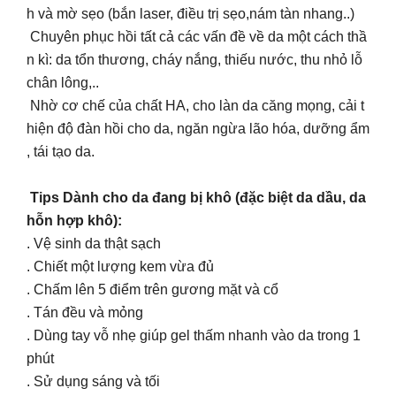
h và mờ sẹo (bắn laser, điều trị sẹo,nám tàn nhang..)
Chuyên phục hồi tất cả các vấn đề về da một cách thầ
n kì: da tổn thương, cháy nắng, thiếu nước, thu nhỏ lỗ
chân lông,..
Nhờ cơ chế của chất HA, cho làn da căng mọng, cải t
hiện độ đàn hồi cho da, ngăn ngừa lão hóa, dưỡng ẩm
, tái tạo da.
Tips Dành cho da đang bị khô (đặc biệt da dầu, da
hỗn hợp khô):
. Vệ sinh da thật sạch
. Chiết một lượng kem vừa đủ
. Chấm lên 5 điểm trên gương mặt và cổ
. Tán đều và mỏng
. Dùng tay vỗ nhẹ giúp gel thấm nhanh vào da trong 1
phút
. Sử dụng sáng và tối