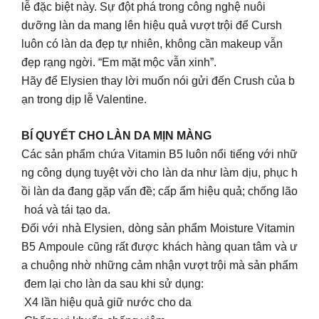
lễ đặc biệt này. Sự đột phá trong công nghệ nuôi
dưỡng làn da mang lên hiệu quả vượt trội để Cursh
luôn có làn da đẹp tự nhiên, không cần makeup vẫn
đẹp rạng ngời. “Em mặt mộc vẫn xinh”.
Hãy để Elysien thay lời muốn nói gửi đến Crush của b
ạn trong dịp lễ Valentine.
BÍ QUYẾT CHO LÀN DA MỊN MÀNG
Các sản phẩm chứa Vitamin B5 luôn nổi tiếng với nhữ
ng công dụng tuyệt vời cho làn da như làm dịu, phục h
ồi làn da đang gặp vấn đề; cấp ẩm hiệu quả; chống lão
hoá và tái tạo da.
Đối với nhà Elysien, dòng sản phẩm Moisture Vitamin
B5 Ampoule cũng rất được khách hàng quan tâm và ư
a chuộng nhờ những cảm nhận vượt trội mà sản phẩm
đem lại cho làn da sau khi sử dụng:
X4 lần hiệu quả giữ nước cho da