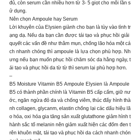
đủ, còn serum cần nhiều hơn từ 3- 5 giọt cho mỗi lần s
ử dụng.
Nên chọn Ampoule hay Serum
Lời khuyên của Elysien giành cho bạn là tùy vào tình tr
ạng dạ. Nếu da bạn cần được tái tạo và phục hồi giải
quyết các vấn đề như thâm mụn, chống lão hóa một cá
ch nhanh chóng thì ampoule là lựa chọn phù hợp. Nh
ưng nếu bạn muốn phục hồi chăm sóc da hằng ngày, t
ái tạo và phục hồi da từ từ thì serum lại phù hợp hơn.
–
B5 Moisture Vitamin B5 Ampoule Elysien là Ampoule
B5 có thành phần chính là Vitamin B5 cấp cẩm, giữ nư
ớc, ngăn ngừa đỏ da và chống viêm, thúc đẩy hình thà
nh collagen, glycanm, elastin chống lại các dấu hiệu lã
o hóa, oxi hóa gia tăng sản xuất glutathone giảm hình t
hành sắc tố melanin nên giảm xuất hiện các đốm đen t
rên khuôn mặt, tái tạo và phục hồi da cách nhanh chón