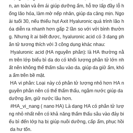
n, an toàn và êm ái giúp dưỡng ẩm, hỗ trợ lấp đầy lỗ h
ổng lão hóa, làm mờ nếp nhăn, giúp da căng mịn. Ngo
ài tuổi 30, nếu thiếu hụt Axit Hyaluronic quá trình lão h
óa diễn ra nhanh hơn gấp 2 lần so với với bình thườn
g. Nhưng ít ai biết được, hyaluronic acid có 3 dạng ph
ân tử tương thích với 3 công dụng khác nhau:
Hyaluronic acid (HA nguyên phân): là HA thường nằ
m trên lớp biểu bì da do có khối lượng phân tử lớn nh
ất nên không thể thấm sâu vào da. giúp da giữ ẩm, khó
a ẩm trên bề mặt.
HA vi phân: Loại này có phân tử lượng nhỏ hơn HA n
guyên phân nên có thể thẩm thấu, ngậm nước giúp da
dưỡng ẩm, giữ nước lâu hơn.
#HA_vi_nang ( nano HA) Là dạng HA có phân tử lượ
ng nhỏ nhất nên có khả năng thẩm thấu sâu vào đáy bi
ểu bì đến lớp hạ bị giúp nuôi dưỡng, cấp ẩm, phục hồi
da hư tổn.