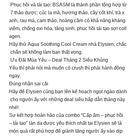
Phục hồi và tái tạo: BSASM là thành phần tổng hợp từ
7 thảo dược: cúc la mã, hương thảo, cây cốt khí, trà x
anh, rau má, cam thảo, hoàng cầm có khả năng kháng
viêm, chống oxi hóa, tăng sinh, phục hồi tái tạo sợi coll
agen.
Hãy thử Aqua Soothing Cool Cream nhà Elysien, chắc
chắn sẽ không làm bạn thất vọng.
Ưu Đãi Mùa Yêu – Deal Tháng 2 Siêu Khủng
Yêu thì phải nói mà muốn có crush thì phải hành động
ngay.
Đúng nhận sai cãi
Hãy để Elysien cùng bạn lên kế hoạch ngọt ngào dành
cho người ấy với những deal siêu hấp dẫn tháng này
nhé!
Sự kết hợp hoàn hảo của combo “Cấp ẩm – phục hồi
– tái tạo” làn da được yêu thích nhất tại Elysien sẽ là
món quà rất phù hợp để giành tặng người ấy vào dịp