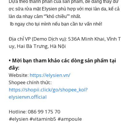
Dựa theo thành phần của sản phẩm, dễ dàng thấy đư
ợc sữa rửa mặt Elysien phù hợp với mọi làn da, kể cả
làn da nhạy cảm “”khó chiều”” nhất.
Ib ngay cho tụi mình nếu bạn cần tư vấn nhé!
Địa chỉ VP (Demo Dịch vụ): 536A Minh Khai, Vĩnh T
uy, Hai Bà Trưng, Hà Nội
• Mời bạn tham khảo các dòng sản phẩm tại
đây:
Website:
https://elysien.vn/
Shopee chính thức:
https://shopii.click/go/shopee_kol?
elysienvn.official
Hotline: 086 99 175 70
#elysien #vitaminb5 #ampoule