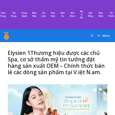
Chuyển
đến
Mẹ
Thời
Gia
Công
Điện
Du
Phụ
Dịch
Sức
Đời
Bảo
Tài
nội
&
Trang
Dụng
Nghệ
Máy
Lịch
Kiện
Vụ
Khỏe
Sống
Hiểm
Chính
Bé
dung
Menu
Elysien 1Thương hiệu được các chủ
Spa, cơ sở thẩm mỹ tin tưởng đặt
hàng sản xuất OEM – Chính thức bán
lẻ các dòng sản phẩm tại V.iệt N.am.