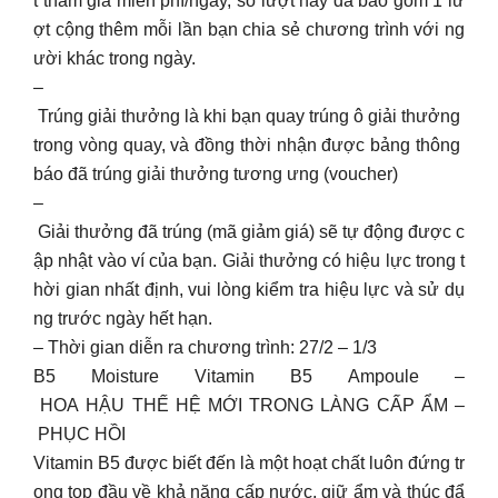
t tham gia miễn phí/ngày, số lượt này đã bao gồm 1 lư
ợt cộng thêm mỗi lần bạn chia sẻ chương trình với ng
ười khác trong ngày.
–
Trúng giải thưởng là khi bạn quay trúng ô giải thưởng
trong vòng quay, và đồng thời nhận được bảng thông
báo đã trúng giải thưởng tương ưng (voucher)
–
Giải thưởng đã trúng (mã giảm giá) sẽ tự động được c
ập nhật vào ví của bạn. Giải thưởng có hiệu lực trong t
hời gian nhất định, vui lòng kiểm tra hiệu lực và sử dụ
ng trước ngày hết hạn.
– Thời gian diễn ra chương trình: 27/2 – 1/3
B5 Moisture Vitamin B5 Ampoule –
HOA HẬU THẾ HỆ MỚI TRONG LÀNG CẤP ẨM –
PHỤC HỒI
Vitamin B5 được biết đến là một hoạt chất luôn đứng tr
ong top đầu về khả năng cấp nước, giữ ẩm và thúc đẩ