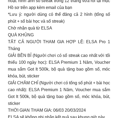
hoặc hình ảnh số streak trong 12 tháng vừa rồi tại mục
Hồ sơ trên app kèm email của bạn
*Lưu ý: người dùng có thể đăng cả 2 hình (tổng số
phút + số bài học và số streak)
Chờ nhận quà từ ELSA
QUÀ KHỦNG
TẤT CẢ NGƯỜI THAM GIA HỢP LỆ: ELSA Pro 1
Tháng
GIẢI BỀN BỈ (Người chơi có số streak cao nhất với tối
thiểu 100 ngày học): ELSA Premium 1 Năm, Voucher
mua sắm Got It 500k, bộ quà tặng bao gồm sổ, móc
khóa, bút, sticker
GIẢI CHĂM CHỈ (Người chơi có tổng số phút + bài học
cao nhất): ELSA Premium 1 Năm, Voucher mua sắm
Got It 500k, bộ quà tặng bao gồm sổ, móc khóa, bút,
sticker
THỜI GIAN THAM GIA: 06/03 20/03/2024
ELSA sẽ không ghi nhận kết quả sau khung giờ này