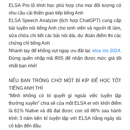
ELSA Pro lộ trình học phù hợp cho mọi đối tượng có
nhu cầu cải thiện giao tiếp tiếng Anh
ELSA Speech Analyzer (tích hợp ChatGPT) cung cấp
bài luyện nói tiếng Anh cho sinh viên và người đi làm,
sửa chữa chi tiết các bài nói dài, dự đoán điểm thi các
chứng chỉ tiếng Anh
Nhanh tay để không vụt ngay ưu đãi tại:
elsa iris 2024
.
Đừng quên nhập mã IRIS để nhận được mức giá tốt
nhất bạn nhé!
NẾU BẠN TRÔNG CHỜ MỘT BÍ KÍP ĐỂ HỌC TỐT
TIẾNG ANH THÌ
“Mình không có bí quyết gì ngoài việc luyện tập
thường xuyên” chia sẻ của một ELSA er với khởi điểm
là 61% Native và đã đạt được con số 86% sau hành
trình 3 năm bền bỉ luyện tập với ELSA hằng ngày dù
có bận đến đâu.