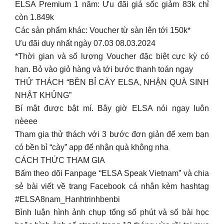
ELSA Premium 1 năm: Ưu đãi giá sốc giảm 83k chỉ
còn 1.849k
Các sản phẩm khác: Voucher từ sàn lên tới 150k*
Ưu đãi duy nhất ngày 07.03 08.03.2024
*Thời gian và số lượng Voucher đặc biệt cực kỳ có
hạn. Bỏ vào giỏ hàng và tới bước thanh toán ngay
THỬ THÁCH “BỀN BỈ CÀY ELSA, NHẬN QUÀ SINH
NHẬT KHỦNG”
Bí mật được bật mí. Bây giờ ELSA nói ngay luôn
nèeee
Tham gia thử thách với 3 bước đơn giản để xem bạn
có bền bỉ “cày” app để nhận quà không nha
CÁCH THỨC THAM GIA
Bấm theo dõi Fanpage “ELSA Speak Vietnam” và chia
sẻ bài viết về trang Facebook cá nhân kèm hashtag
#ELSA8nam_Hanhtrinhbenbi
Bình luận hình ảnh chụp tổng số phút và số bài học