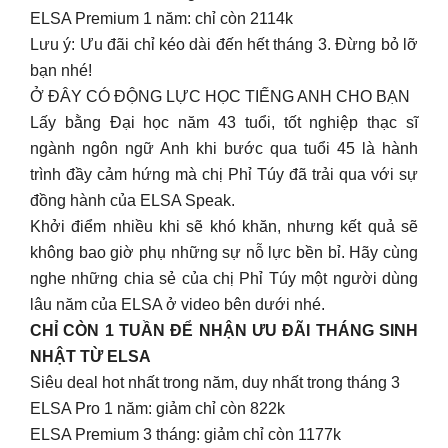
ELSA Premium 1 năm: chỉ còn 2114k
Lưu ý: Ưu đãi chỉ kéo dài đến hết tháng 3. Đừng bỏ lỡ
bạn nhé!
Ở ĐÂY CÓ ĐỘNG LỰC HỌC TIẾNG ANH CHO BẠN
Lấy bằng Đại học năm 43 tuổi, tốt nghiệp thạc sĩ
ngành ngôn ngữ Anh khi bước qua tuổi 45 là hành
trình đầy cảm hứng mà chị Phỉ Túy đã trải qua với sự
đồng hành của ELSA Speak.
Khởi điểm nhiều khi sẽ khó khăn, nhưng kết quả sẽ
không bao giờ phụ những sự nỗ lực bền bỉ. Hãy cùng
nghe những chia sẻ của chị Phỉ Túy một người dùng
lâu năm của ELSA ở video bên dưới nhé.
CHỈ CÒN 1 TUẦN ĐỂ NHẬN ƯU ĐÃI THÁNG SINH
NHẬT TỪ ELSA
Siêu deal hot nhất trong năm, duy nhất trong tháng 3
ELSA Pro 1 năm: giảm chỉ còn 822k
ELSA Premium 3 tháng: giảm chỉ còn 1177k