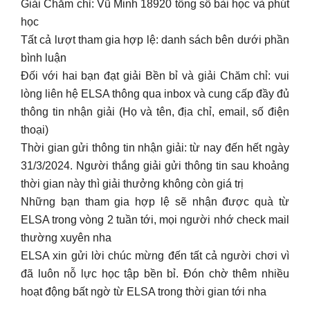
Giải Chăm chỉ: Vũ Minh 18920 tổng số bài học và phút
học
Tất cả lượt tham gia hợp lệ: danh sách bên dưới phần
bình luận
Đối với hai bạn đạt giải Bền bỉ và giải Chăm chỉ: vui
lòng liên hệ ELSA thông qua inbox và cung cấp đầy đủ
thông tin nhận giải (Họ và tên, địa chỉ, email, số điện
thoại)
Thời gian gửi thông tin nhận giải: từ nay đến hết ngày
31/3/2024. Người thắng giải gửi thông tin sau khoảng
thời gian này thì giải thưởng không còn giá trị
Những bạn tham gia hợp lệ sẽ nhận được quà từ
ELSA trong vòng 2 tuần tới, mọi người nhớ check mail
thường xuyên nha
ELSA xin gửi lời chúc mừng đến tất cả người chơi vì
đã luôn nỗ lực học tập bền bỉ. Đón chờ thêm nhiều
hoạt động bất ngờ từ ELSA trong thời gian tới nha