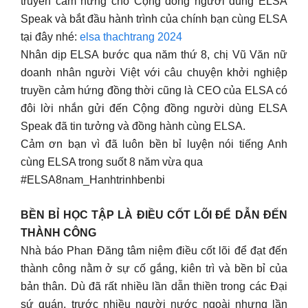
truyền cảm hứng cho Cộng đồng người dùng ELSA
Speak và bắt đầu hành trình của chính bạn cùng ELSA
tại đây nhé:
elsa thachtrang 2024
Nhân dịp ELSA bước qua năm thứ 8, chị Vũ Văn nữ
doanh nhân người Việt với câu chuyện khởi nghiệp
truyền cảm hứng đồng thời cũng là CEO của ELSA có
đôi lời nhắn gửi đến Cộng đồng người dùng ELSA
Speak đã tin tưởng và đồng hành cùng ELSA.
Cảm ơn bạn vì đã luôn bền bỉ luyện nói tiếng Anh
cùng ELSA trong suốt 8 năm vừa qua
#ELSA8nam_Hanhtrinhbenbi
BỀN BỈ HỌC TẬP LÀ ĐIỀU CỐT LÕI ĐỂ DẪN ĐẾN
THÀNH CÔNG
Nhà báo Phan Đăng tâm niệm điều cốt lõi để đạt đến
thành công nằm ở sự cố gắng, kiên trì và bền bỉ của
bản thân. Dù đã rất nhiều lần dẫn thiền trong các Đại
sứ quán, trước nhiều người nước ngoài nhưng lần