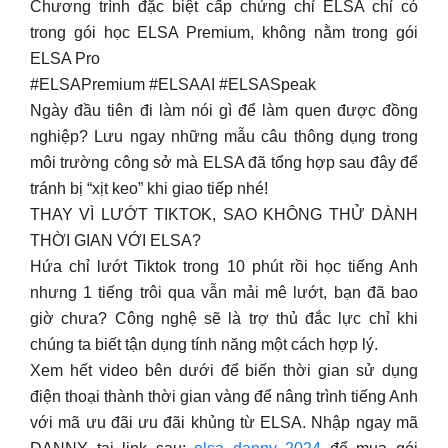
Chương trình đặc biệt cấp chứng chỉ ELSA chỉ có
trong gói học ELSA Premium, không nằm trong gói
ELSA Pro
#ELSAPremium #ELSAAI #ELSASpeak
Ngày đầu tiên đi làm nói gì để làm quen được đồng
nghiệp? Lưu ngay những mẫu câu thông dụng trong
môi trường công sở mà ELSA đã tổng hợp sau đây để
tránh bị “xịt keo” khi giao tiếp nhé!
THAY VÌ LƯỚT TIKTOK, SAO KHÔNG THỬ DÀNH
THỜI GIAN VỚI ELSA?
Hứa chỉ lướt Tiktok trong 10 phút rồi học tiếng Anh
nhưng 1 tiếng trôi qua vẫn mải mê lướt, bạn đã bao
giờ chưa? Công nghệ sẽ là trợ thủ đắc lực chỉ khi
chúng ta biết tận dụng tính năng một cách hợp lý.
Xem hết video bên dưới để biến thời gian sử dụng
điện thoại thành thời gian vàng để nâng trình tiếng Anh
với mã ưu đãi ưu đãi khủng từ ELSA. Nhập ngay mã