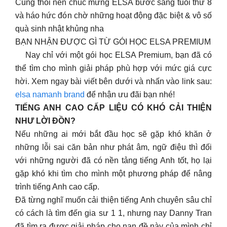
Cùng thổi nến chúc mừng ELSA bước sang tuổi thứ 8
và háo hức đón chờ những hoạt động đặc biệt & vô số
quà sinh nhật khủng nha
BẠN NHẬN ĐƯỢC GÌ TỪ GÓI HỌC ELSA PREMIUM
Nay chỉ với một gói học ELSA Premium, bạn đã có
thể tìm cho mình giải pháp phù hợp với mức giá cực
hời. Xem ngay bài viết bên dưới và nhấn vào link sau:
elsa namanh brand
để nhận ưu đãi bạn nhé!
TIẾNG ANH CAO CẤP LIỆU CÓ KHÓ CẢI THIỆN
NHƯ LỜI ĐỒN?
Nếu những ai mới bắt đầu học sẽ gặp khó khăn ở
những lỗi sai căn bản như phát âm, ngữ điệu thì đối
với những người đã có nền tảng tiếng Anh tốt, họ lại
gặp khó khi tìm cho mình một phương pháp để nâng
trình tiếng Anh cao cấp.
Đã từng nghĩ muốn cải thiện tiếng Anh chuyên sâu chỉ
có cách là tìm đến gia sư 1 1, nhưng nay Danny Tran
đã tìm ra được giải pháp cho nan đề này của mình chỉ