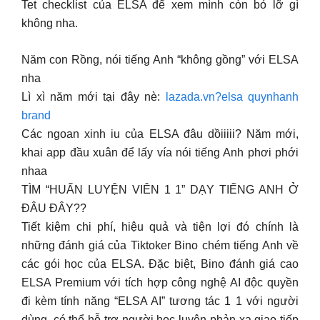
Tet checklist của ELSA để xem mình còn bỏ lỡ gì
không nha.
Năm con Rồng, nói tiếng Anh “không gồng” với ELSA
nha
Lì xì năm mới tại đây nè:
lazada.vn?elsa quynhanh
brand
Các ngoan xinh iu của ELSA đâu dồiiiii? Năm mới,
khai app đầu xuân để lấy vía nói tiếng Anh phơi phới
nhaa
TÌM “HUẤN LUYỆN VIÊN 1 1” DẠY TIẾNG ANH Ở
ĐÂU ĐÂY??
Tiết kiệm chi phí, hiệu quả và tiện lợi đó chính là
những đánh giá của Tiktoker Bino chém tiếng Anh về
các gói học của ELSA. Đặc biệt, Bino đánh giá cao
ELSA Premium với tích hợp công nghệ AI độc quyền
đi kèm tính năng “ELSA AI” tương tác 1 1 với người
dùng, có thể hỗ trợ người học luyện phản xạ giao tiếp