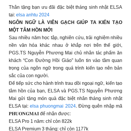
Thân tặng bạn ưu đãi đặc biệt tháng sinh nhật ELSA
tại:
elsa anhtu 2024
NGÔN NGỮ LÀ VIÊN GẠCH GIÚP TA KIẾN TẠO
MỘT TÂM HỒN MỚI
Sau nhiều năm học tập, nghiên cứu, trải nghiệm nhiều
nền văn hóa khác nhau ở khắp nơi trên thế giới,
PGS.TS Nguyễn Phương Mai chủ nhân tác phẩm ăn
khách “Con Đường Hồi Giáo” luôn tin vào tầm quan
trọng của ngôn ngữ trong quá trình kiến tạo nên bản
sắc của con người.
Để tiếp sức cho hành trình trau dồi ngoại ngữ, kiến tạo
tâm hồn của bạn, ELSA và PGS.TS Nguyễn Phương
Mai gửi tặng món quà đặc biệt nhân tháng sinh nhật
ELSA tại:
elsa phuongmai 2024
. Đừng quên nhập mã
𝐏𝐇𝐔𝐎𝐍𝐆𝐌𝐀𝐈 để nhận được:
ELSA Pro 1 năm: chỉ còn 822k
ELSA Premium 3 tháng: chỉ còn 1177k