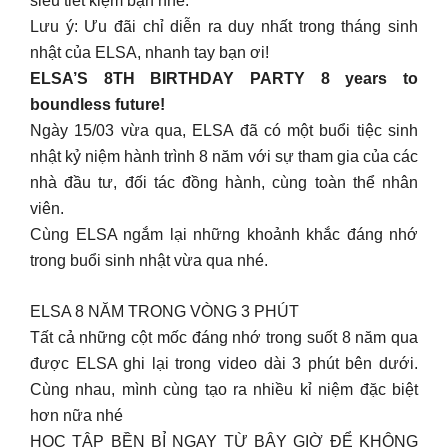
siêu tiết kiệm bạn nhé.
Lưu ý: Ưu đãi chỉ diễn ra duy nhất trong tháng sinh
nhật của ELSA, nhanh tay bạn ơi!
ELSA’S 8TH BIRTHDAY PARTY 8 years to
boundless future!
Ngày 15/03 vừa qua, ELSA đã có một buổi tiệc sinh
nhật kỷ niệm hành trình 8 năm với sự tham gia của các
nhà đầu tư, đối tác đồng hành, cùng toàn thể nhân
viên.
Cùng ELSA ngắm lại những khoảnh khắc đáng nhớ
trong buổi sinh nhật vừa qua nhé.
ELSA 8 NĂM TRONG VÒNG 3 PHÚT
Tất cả những cột mốc đáng nhớ trong suốt 8 năm qua
được ELSA ghi lại trong video dài 3 phút bên dưới.
Cùng nhau, mình cùng tạo ra nhiều kỉ niệm đặc biệt
hơn nữa nhé
HỌC TẬP BỀN BỈ NGAY TỪ BÂY GIỜ ĐỂ KHÔNG