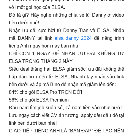
với một gói học của ELSA.
Đó là gì? Hãy nghe những chia sẻ từ Danny ở video
bên dưới nhé!
Nhận ưu đãi cực hời từ Danny Tran và ELSA. Nhập
mã DANNY tại link
elsa danny 2024
để nâng trình
tiếng Anh ngay hôm nay bạn nha
CHỈ CÒN 1 NGÀY ĐỂ NHẬN ƯU ĐÃI KHỦNG TỪ
ELSA TRONG THÁNG 2 NÀY
Siêu deal tháng hai, ELSA giảm sốc, ưu đãi không thể
hấp dẫn hơn đến từ ELSA. Nhanh tay nhấn vào link
bên dưới và áp mã Bino để nhận mã giảm lên đến:
84% cho gói ELSA Pro TRỌN ĐỜI
56% cho gói ELSA Premium
Đầu năm tìm job suôn sẻ, cả năm tiền vào như nước.
Lưu ngay cách viết CV ấn tượng, apply đâu đậu đó tại
link bên dưới bạn nhé!
GIAO TIẾP TIẾNG ANH LÀ “BÀN ĐẠP” ĐỂ TẠO NÊN