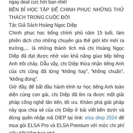
ngay deal cực hời bạn nhé!
BỀN BỈ HỌC TẬP ĐỂ CHINH PHỤC NHỮNG THỬ
THÁCH TRONG CUỘC ĐỜI
Tác Giả Sách Hoàng Ngọc Diệp
Chinh phục học bổng chính phủ năm 15 tuổi, làm
phiên dịch cho những chuyên gia thế giới khi mới ra
trường,… là những thành tích mà chị Hoàng Ngọc
Diệp đã đạt được nhờ vào khả năng giao tiếp tiếng
Anh trôi chảy. Dẫu vậy, chị Diệp thừa nhận tiếng Anh
của chị cũng đã từng “không hay”, “không chuẩn”,
“không đúng”.
Giờ đây, để bắt đầu hành trình tự học tiếng Anh toàn
diện cùng con gái, chị Diệp đã tìm ra được một giải
pháp công nghệ tân tiến, tối ưu. Khám phá giải pháp
này qua chia sẻ của chị Diệp ở bài viết bên dưới và
đừng quên nhập mã DIEP tại link:
elsa diep 2024
để
mua gói ELSA Pro và ELSA Premium với mức chi phí