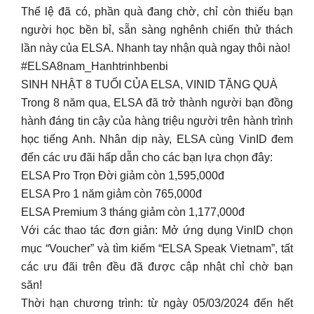
Thể lệ đã có, phần quà đang chờ, chỉ còn thiếu bạn
người học bền bỉ, sẵn sàng nghênh chiến thử thách
lần này của ELSA. Nhanh tay nhận quà ngay thôi nào!
#ELSA8nam_Hanhtrinhbenbi
SINH NHẬT 8 TUỔI CỦA ELSA, VINID TẶNG QUÀ
Trong 8 năm qua, ELSA đã trở thành người bạn đồng
hành đáng tin cậy của hàng triệu người trên hành trình
học tiếng Anh. Nhân dịp này, ELSA cùng VinID đem
đến các ưu đãi hấp dẫn cho các bạn lựa chọn đây:
ELSA Pro Trọn Đời giảm còn 1,595,000đ
ELSA Pro 1 năm giảm còn 765,000đ
ELSA Premium 3 tháng giảm còn 1,177,000đ
Với các thao tác đơn giản: Mở ứng dụng VinID chọn
mục “Voucher” và tìm kiếm “ELSA Speak Vietnam”, tất
các ưu đãi trên đều đã được cập nhật chỉ chờ bạn
săn!
Thời hạn chương trình: từ ngày 05/03/2024 đến hết