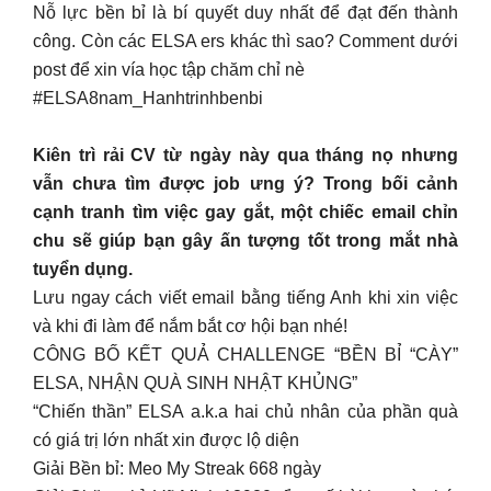
Nỗ lực bền bỉ là bí quyết duy nhất để đạt đến thành
công. Còn các ELSA ers khác thì sao? Comment dưới
post để xin vía học tập chăm chỉ nè
#ELSA8nam_Hanhtrinhbenbi
Kiên trì rải CV từ ngày này qua tháng nọ nhưng
vẫn chưa tìm được job ưng ý? Trong bối cảnh
cạnh tranh tìm việc gay gắt, một chiếc email chỉn
chu sẽ giúp bạn gây ấn tượng tốt trong mắt nhà
tuyển dụng.
Lưu ngay cách viết email bằng tiếng Anh khi xin việc
và khi đi làm để nắm bắt cơ hội bạn nhé!
CÔNG BỐ KẾT QUẢ CHALLENGE “BỀN BỈ “CÀY”
ELSA, NHẬN QUÀ SINH NHẬT KHỦNG”
“Chiến thần” ELSA a.k.a hai chủ nhân của phần quà
có giá trị lớn nhất xin được lộ diện
Giải Bền bỉ: Meo My Streak 668 ngày