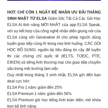
HOT: CHỈ CÒN 1 NGÀY ĐỂ NHẬN ƯU ĐÃI THÁNG
SINH NHẬT TỪ ELSA
Giảm Sốc Tất Cả Các Gói Học
ELSA AI tính năng MỚI NHẤT của app ELSA Speak,
với sự kết hợp của công nghệ nhận diện giọng nói của
ELSA cùng với Generative AI cho phép người dùng
luyện giao tiếp cùng AI trong mọi tình huống. CÁC GÓI
HỌC BỔ SUNG: nguồn tài liệu đáng tin cậy để luyện
thi các chứng chỉ quốc tế (IELTS, TOEIC, PTE,
EIKEN) và tiếng Anh thương mại cho giao tiếp chuyên
sâu trong môi trường làm việc
Duy nhất trong tháng 3 sinh nhật, ELSA gửi đến bạn
deal cực hời:
ELSA Pro 1 năm: giảm đến 25%
ELSA Premium 1 năm: giảm đến 56%
ELSA Premium gói học tiếng Anh toàn diện, mở khóa
trọn bộ tính năng: