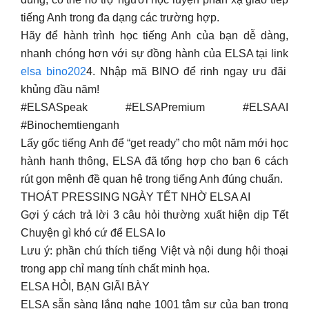
tiếng Anh trong đa dạng các trường hợp.
Hãy để hành trình học tiếng Anh của bạn dễ dàng,
nhanh chóng hơn với sự đồng hành của ELSA tại link
elsa bino202
4. Nhập mã BINO để rinh ngay ưu đãi
khủng đầu năm!
#ELSASpeak #ELSAPremium #ELSAAI
#Binochemtienganh
Lấy gốc tiếng Anh để “get ready” cho một năm mới học
hành hanh thông, ELSA đã tổng hợp cho bạn 6 cách
rút gọn mệnh đề quan hệ trong tiếng Anh đúng chuẩn.
THOÁT PRESSING NGÀY TẾT NHỜ ELSA AI
Gợi ý cách trả lời 3 câu hỏi thường xuất hiện dịp Tết
Chuyện gì khó cứ để ELSA lo
Lưu ý: phần chú thích tiếng Việt và nội dung hội thoại
trong app chỉ mang tính chất minh họa.
ELSA HỎI, BẠN GIÃI BÀY
ELSA sẵn sàng lắng nghe 1001 tâm sự của bạn trong