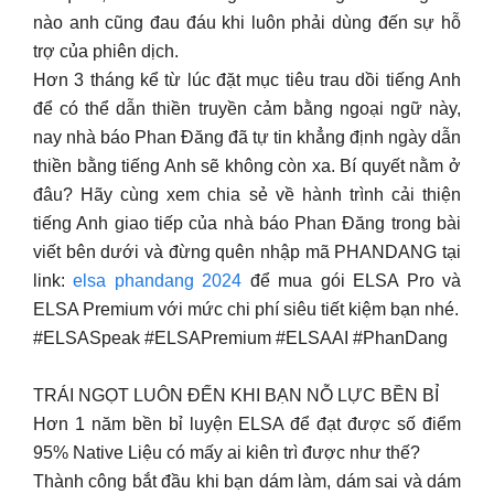
nào anh cũng đau đáu khi luôn phải dùng đến sự hỗ
trợ của phiên dịch.
Hơn 3 tháng kể từ lúc đặt mục tiêu trau dồi tiếng Anh
để có thể dẫn thiền truyền cảm bằng ngoại ngữ này,
nay nhà báo Phan Đăng đã tự tin khẳng định ngày dẫn
thiền bằng tiếng Anh sẽ không còn xa. Bí quyết nằm ở
đâu? Hãy cùng xem chia sẻ về hành trình cải thiện
tiếng Anh giao tiếp của nhà báo Phan Đăng trong bài
viết bên dưới và đừng quên nhập mã PHANDANG tại
link:
elsa phandang 2024
để mua gói ELSA Pro và
ELSA Premium với mức chi phí siêu tiết kiệm bạn nhé.
#ELSASpeak #ELSAPremium #ELSAAI #PhanDang
TRÁI NGỌT LUÔN ĐẾN KHI BẠN NỖ LỰC BỀN BỈ
Hơn 1 năm bền bỉ luyện ELSA để đạt được số điểm
95% Native Liệu có mấy ai kiên trì được như thế?
Thành công bắt đầu khi bạn dám làm, dám sai và dám