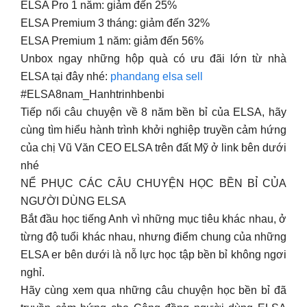
ELSA Pro 1 năm: giảm đến 25%
ELSA Premium 3 tháng: giảm đến 32%
ELSA Premium 1 năm: giảm đến 56%
Unbox ngay những hộp quà có ưu đãi lớn từ nhà
ELSA tại đây nhé:
phandang elsa sell
#ELSA8nam_Hanhtrinhbenbi
Tiếp nối câu chuyện về 8 năm bền bỉ của ELSA, hãy
cùng tìm hiểu hành trình khởi nghiệp truyền cảm hứng
của chị Vũ Văn CEO ELSA trên đất Mỹ ở link bên dưới
nhé
NỂ PHỤC CÁC CÂU CHUYỆN HỌC BỀN BỈ CỦA
NGƯỜI DÙNG ELSA
Bắt đầu học tiếng Anh vì những mục tiêu khác nhau, ở
từng độ tuổi khác nhau, nhưng điểm chung của những
ELSA er bên dưới là nỗ lực học tập bền bỉ không ngơi
nghỉ.
Hãy cùng xem qua những câu chuyện học bền bỉ đã