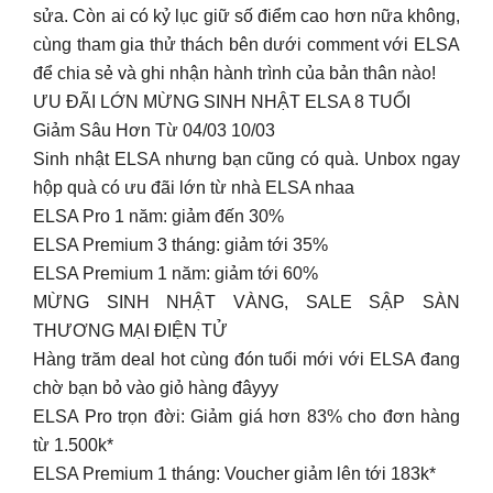
sửa. Còn ai có kỷ lục giữ số điểm cao hơn nữa không,
cùng tham gia thử thách bên dưới comment với ELSA
để chia sẻ và ghi nhận hành trình của bản thân nào!
ƯU ĐÃI LỚN MỪNG SINH NHẬT ELSA 8 TUỔI
Giảm Sâu Hơn Từ 04/03 10/03
Sinh nhật ELSA nhưng bạn cũng có quà. Unbox ngay
hộp quà có ưu đãi lớn từ nhà ELSA nhaa
ELSA Pro 1 năm: giảm đến 30%
ELSA Premium 3 tháng: giảm tới 35%
ELSA Premium 1 năm: giảm tới 60%
MỪNG SINH NHẬT VÀNG, SALE SẬP SÀN
THƯƠNG MẠI ĐIỆN TỬ
Hàng trăm deal hot cùng đón tuổi mới với ELSA đang
chờ bạn bỏ vào giỏ hàng đâyyy
ELSA Pro trọn đời: Giảm giá hơn 83% cho đơn hàng
từ 1.500k*
ELSA Premium 1 tháng: Voucher giảm lên tới 183k*