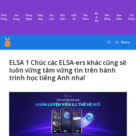
Chuyển
đến
Mẹ
Thời
Gia
Công
Điện
Du
Phụ
Dịch
Sức
Đời
Bảo
Tài
nội
&
Trang
Dụng
Nghệ
Máy
Lịch
Kiện
Vụ
Khỏe
Sống
Hiểm
Chính
Bé
dung
Menu
ELSA 1 Chúc các ELSA-ers khác cũng sẽ
luôn vững tâm vững tin trên hành
trình học tiếng Anh nha!