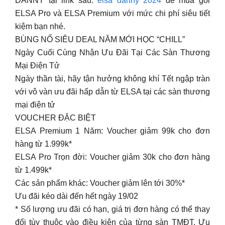
DANNY tại link sau:
elsa danny 2024
để mua gói
ELSA Pro và ELSA Premium với mức chi phí siêu tiết
kiệm bạn nhé.
BÙNG NỔ SIÊU DEAL NĂM MỚI HỌC “CHILL”
Ngày Cuối Cùng Nhận Ưu Đãi Tại Các Sàn Thương
Mại Điện Tử
Ngày thần tài, hãy tận hưởng không khí Tết ngập tràn
với vô vàn ưu đãi hấp dẫn từ ELSA tại các sàn thương
mại điện tử
VOUCHER ĐẶC BIỆT
ELSA Premium 1 Năm: Voucher giảm 99k cho đơn
hàng từ 1.999k*
ELSA Pro Trọn đời: Voucher giảm 30k cho đơn hàng
từ 1.499k*
Các sản phẩm khác: Voucher giảm lên tới 30%*
Ưu đãi kéo dài đến hết ngày 19/02
* Số lượng ưu đãi có hạn, giá trị đơn hàng có thể thay
đổi tùy thuộc vào điều kiện của từng sàn TMĐT. Ưu