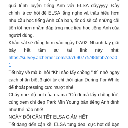
quá trình luyện tiếng Anh với ELSA đâyyyyy. Đây
chính là cơ hội để ELSA lắng nghe và thấu hiểu hơn
nhu cầu học tiếng Anh của bạn, từ đó sẽ có những cải
tiến tốt hơn nhằm đáp ứng mục tiêu học tiếng Anh của
người dùng.
Khảo sát sẽ đóng form vào ngày 07/02. Nhanh tay giãi
bày hết tâm sự tại link này nhé:
https://survey.alchemer.com/s3/7690775/986fbb7cea0
1
Tết này về mà bị hỏi “Khi nào lấy chồng ” thì nhớ ngay
cách phân biệt 3 giới từ chỉ thời gian During For While
để thoát pressing cực mượt nhé!
Cháy như độ hot của drama “Cô đi mà lấy chồng tôi”,
cùng xem chị đẹp Park Min Young bắn tiếng Anh đỉnh
như thế nào nhé!
NGÀY ĐÔI CẬN TẾT ELSA GIẢM HẾT
Tết đang đến cận kề, ELSA tung deal cực hot để bạn