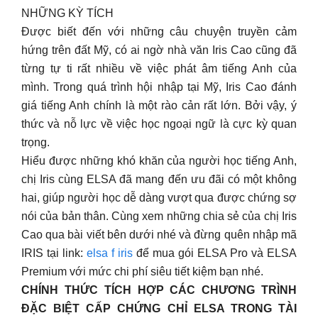
NHỮNG KỲ TÍCH
Được biết đến với những câu chuyện truyền cảm
hứng trên đất Mỹ, có ai ngờ nhà văn Iris Cao cũng đã
từng tự ti rất nhiều về việc phát âm tiếng Anh của
mình. Trong quá trình hội nhập tại Mỹ, Iris Cao đánh
giá tiếng Anh chính là một rào cản rất lớn. Bởi vậy, ý
thức và nỗ lực về việc học ngoại ngữ là cực kỳ quan
trọng.
Hiểu được những khó khăn của người học tiếng Anh,
chị Iris cùng ELSA đã mang đến ưu đãi có một không
hai, giúp người học dễ dàng vượt qua được chứng sợ
nói của bản thân. Cùng xem những chia sẻ của chị Iris
Cao qua bài viết bên dưới nhé và đừng quên nhập mã
IRIS tại link:
elsa f iris
để mua gói ELSA Pro và ELSA
Premium với mức chi phí siêu tiết kiệm bạn nhé.
CHÍNH THỨC TÍCH HỢP CÁC CHƯƠNG TRÌNH
ĐẶC BIỆT CẤP CHỨNG CHỈ ELSA TRONG TÀI