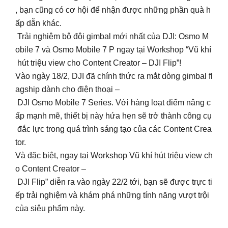
, bạn cũng có cơ hội để nhận được những phần quà h
ấp dẫn khác.
Trải nghiệm bộ đôi gimbal mới nhất của DJI: Osmo M
obile 7 và Osmo Mobile 7 P ngay tại Workshop “Vũ khí
hút triệu view cho Content Creator – DJI Flip”!
Vào ngày 18/2, DJI đã chính thức ra mắt dòng gimbal fl
agship dành cho điện thoại –
DJI Osmo Mobile 7 Series. Với hàng loạt điểm nâng c
ấp mạnh mẽ, thiết bị này hứa hẹn sẽ trở thành công cụ
đắc lực trong quá trình sáng tạo của các Content Crea
tor.
Và đặc biệt, ngay tại Workshop Vũ khí hút triệu view ch
o Content Creator –
DJI Flip” diễn ra vào ngày 22/2 tới, bạn sẽ được trực ti
ếp trải nghiệm và khám phá những tính năng vượt trội
của siêu phẩm này.