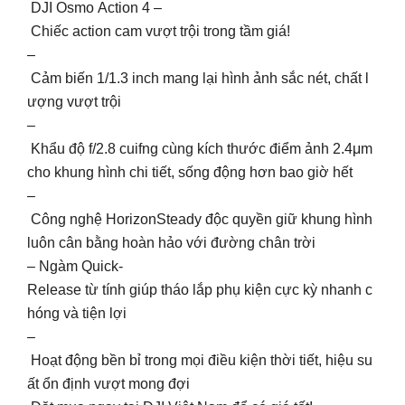
DJI Osmo Action 4 –
Chiếc action cam vượt trội trong tầm giá!
–
Cảm biến 1/1.3 inch mang lại hình ảnh sắc nét, chất l
ượng vượt trội
–
Khẩu độ f/2.8 cuifng cùng kích thước điểm ảnh 2.4μm
cho khung hình chi tiết, sống động hơn bao giờ hết
–
Công nghệ HorizonSteady độc quyền giữ khung hình
luôn cân bằng hoàn hảo với đường chân trời
– Ngàm Quick-
Release từ tính giúp tháo lắp phụ kiện cực kỳ nhanh c
hóng và tiện lợi
–
Hoạt động bền bỉ trong mọi điều kiện thời tiết, hiệu su
ất ổn định vượt mong đợi