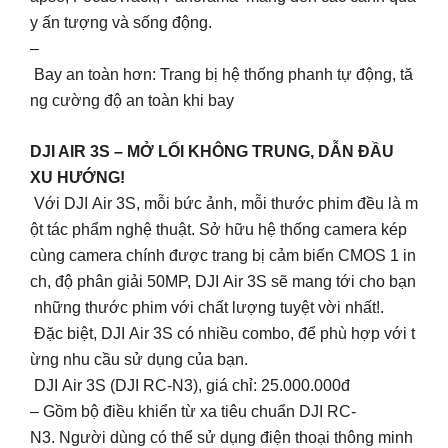
y ấn tượng và sống động.
–
Bay an toàn hơn: Trang bị hệ thống phanh tự động, tă
ng cường độ an toàn khi bay
DJI AIR 3S – MỞ LỐI KHÔNG TRUNG, DẪN ĐẦU
XU HƯỚNG!
Với DJI Air 3S, mỗi bức ảnh, mỗi thước phim đều là m
ột tác phẩm nghệ thuật. Sở hữu hệ thống camera kép
cùng camera chính được trang bị cảm biến CMOS 1 in
ch, độ phân giải 50MP, DJI Air 3S sẽ mang tới cho bạn
những thước phim với chất lượng tuyệt vời nhất!.
Đặc biệt, DJI Air 3S có nhiều combo, để phù hợp với t
ừng nhu cầu sử dụng của bạn.
DJI Air 3S (DJI RC-N3), giá chỉ: 25.000.000đ
– Gồm bộ điều khiển từ xa tiêu chuẩn DJI RC-
N3. Người dùng có thể sử dụng điện thoại thông minh