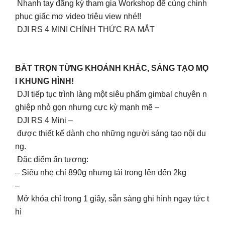
Nhanh tay đăng ký tham gia Workshop để cùng chinh
phục giấc mơ video triệu view nhé!!
DJI RS 4 MINI CHÍNH THỨC RA MẮT
BẮT TRỌN TỪNG KHOẢNH KHẮC, SÁNG TẠO MỌ
I KHUNG HÌNH!
DJI tiếp tục trình làng một siêu phẩm gimbal chuyên n
ghiệp nhỏ gọn nhưng cực kỳ mạnh mẽ –
DJI RS 4 Mini –
được thiết kế dành cho những người sáng tạo nội du
ng.
Đặc điểm ấn tượng:
– Siêu nhẹ chỉ 890g nhưng tải trọng lên đến 2kg
–
Mở khóa chỉ trong 1 giây, sẵn sàng ghi hình ngay tức t
hì
–