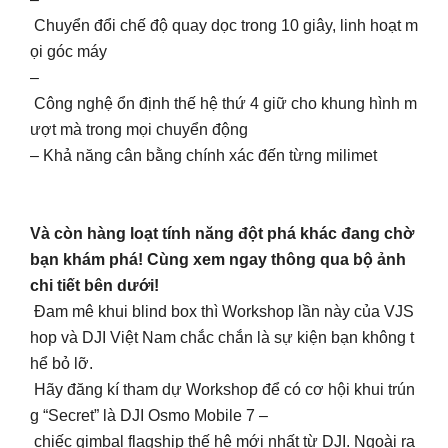
Chuyển đổi chế độ quay dọc trong 10 giây, linh hoạt m
ọi góc máy
–
Công nghệ ổn định thế hệ thứ 4 giữ cho khung hình m
ượt mà trong mọi chuyển động
– Khả năng cân bằng chính xác đến từng milimet
Và còn hàng loạt tính năng đột phá khác đang chờ
bạn khám phá! Cùng xem ngay thông qua bộ ảnh
chi tiết bên dưới!
Đam mê khui blind box thì Workshop lần này của VJS
hop và DJI Việt Nam chắc chắn là sự kiện bạn không t
hể bỏ lỡ.
Hãy đăng kí tham dự Workshop để có cơ hội khui trún
g “Secret” là DJI Osmo Mobile 7 –
chiếc gimbal flagship thế hệ mới nhất từ DJI. Ngoài ra