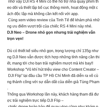
nhờ vậy DJI RS 4 Mini có thể hỗ trợ nhà quay phim th
eo dõi và thiết lập bố cục thông minh, hoạt động một c
ách độc lập mà không cần kết nối với app.
Cùng xem video review của Tinh Tế để khám phá nhữ
ng ưu điểm vượt trội của chiếc RS 4 Mini này nhé.
DJI Neo – Drone nhỏ gọn nhưng trải nghiệm vẫn
trọn vẹn!
Dù có thiết kế siêu nhỏ gọn, trọng lượng chỉ 135g như
ng DJI Neo vẫn được tích hợp những tính năng cần thi
ết, mang tới cho bạn trải nghiệm mượt mà khi bay!!
Workshop “Vũ khí hút triệu view cho Content Creator –
DJI Flip” tại đầu cầu TP Hồ Chí Minh đã diễn ra vô cù
ng thành công với sự dẫn dắt của diễn giả Tùng Phạm
.
Thông qua Workshop lần này, khách hàng tham đã đư
ợc trải nghiệm trực tiếp DJI Flip –
chiếc drone hoàn hảo để quay vlog cũng như khám p