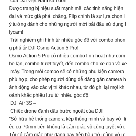
của DJI Việt Nam săn đón
Được trang bị hiệu suất mạnh mẽ, các tính năng hiện
đại và mức giá phải chăng, Flip chính là sự lựa chọn l
ý tưởng dành cho những người mới bắt đầu sử dụng f
lycam!
Trải nghiệm ghi hình từ nhiều góc độ với combo phon
g phú từ DJI Osmo Action 5 Pro!
Osmo Action 5 Pro có nhiều combo linh hoạt như com
bo lặn, combo trượt tuyết, đến combo cho xe đạp và xe
máy. Trong mỗi combo sẽ có những phụ kiện camera
phù hợp, cho phép người dùng dễ dàng gắn camera h
ành động vào các vị trí khác nhau, từ đó ghi lại mọi kh
oảnh khắc phiêu lưu từ nhiều góc độ.
DJI Air 3S –
Chiếc drone đánh dấu bước ngoặt của DJI!
“Sở hữu hệ thống camera kép thông minh và bay với ti
êu cự 70mm trên không là cảm giác vô cùng tuyệt vời.
Tôi có cảm giác như đang bay trên bầu trời cùng với c