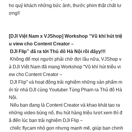
ho quý khách những bức ảnh, thước phim thật chất lư
ợng!!
[DJI Việt Nam x VJShop] Workshop “Vũ khí hút triệ
u view cho Content Creator –
DJI Flip” đã ra tới Thủ đô Hà Nội rồi đâyy!!!
Không để mọi người phải chờ đợi lâu nữa, VJShop v
à DJI Việt Nam đã mang Workshop “Vũ khí hút triệu vi
ew cho Content Creator –
DJI Flip” và hoạt động trải nghiệm những sản phẩm m
ới từ nhà DJI cùng Youtuber Tùng Phạm ra Thủ đô Hà
Nội.
Nếu bạn đang là Content Creator và khao khát tạo ra
những video bùng nổ, thu hút hàng triệu lượt xem thì đ
ã đến lúc bạn trải nghiệm DJI Flip –
chiếc flycam nhỏ gọn nhưng mạnh mẽ, giúp bạn chinh