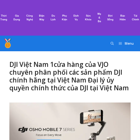
Chuyển
đến
Mẹ
Thời
Gia
Công
Điện
Du
Phụ
Dịch
Sức
Đời
Bảo
Tài
nội
&
Trang
Dụng
Nghệ
Máy
Lịch
Kiện
Vụ
Khỏe
Sống
Hiểm
Chính
Bé
dung
Menu
DJI Việt Nam 1cửa hàng của VJO
chuyên phân phối các sản phẩm DJI
chính hãng tại Việt Nam Đại lý ủy
quyền chính thức của DJI tại Việt Nam