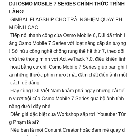
DJI OSMO MOBILE 7 SERIES CHÍNH THỨC TRÌNH
LÀNG!
GIMBAL FLAGSHIP CHO TRẢI NGHIỆM QUAY PHI
M ĐỈNH CAO
Tiếp nối thành công của Osmo Mobile 6, DJI đã trình l
àng Osmo Mobile 7 Series với loạt nâng cấp ấn tượng
! Sở hữu công nghệ chống rung thế hệ thứ 7, theo dõi
chủ thể thông minh với ActiveTrack 7.0, điều khiển linh
hoạt bằng cử chỉ, Osmo Mobile 7 Series giúp bạn ghi l
ại những thước phim mượt mà, đậm chất điện ảnh một
cách dễ dàng.
Hãy cùng DJI Việt Nam khám phá ngay những cải tiế
n vượt trội của Osmo Mobile 7 Series qua bộ ảnh tính
năng dưới đây nhé!
Diễn giả đặc biệt của Workshop sắp tới Youtuber Tùn
g Phạm là ai?
Nếu bạn là một Content Creator hoặc đam mê quay d