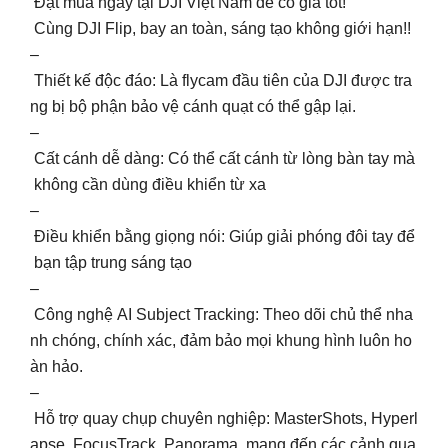
Đặt mua ngay tại DJI Việt Nam để có giá tốt!
Cùng DJI Flip, bay an toàn, sáng tạo không giới hạn!!
–
Thiết kế độc đáo: Là flycam đầu tiên của DJI được tra
ng bị bộ phận bảo vệ cánh quạt có thể gập lại.
–
Cất cánh dễ dàng: Có thể cất cánh từ lòng bàn tay mà
không cần dùng điều khiển từ xa
–
Điều khiển bằng giọng nói: Giúp giải phóng đôi tay để
bạn tập trung sáng tạo
–
Công nghệ AI Subject Tracking: Theo dõi chủ thể nha
nh chóng, chính xác, đảm bảo mọi khung hình luôn ho
àn hảo.
–
Hỗ trợ quay chụp chuyên nghiệp: MasterShots, Hyperl
apse, FocusTrack, Panorama mang đến các cảnh qua