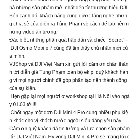
há những sản phẩm mới nhất đến từ thương hiệu DJI.
Bên cạnh đó, khách hàng cũng được lắng nghe nhữn
g chia sẻ của diễn ra Tùng Phạm về cách để tạo nên n
hững video ấn tượng.
Đặc biệt, những phần quà hấp dẫn và chiếc “Secret” –
DJI Osmo Mobile 7 cũng đã tìm thấy chủ nhân mới củ
a mình.
VJShop và DJI Việt Nam xin gửi lời cảm ơn chân thàn
h tới diễn giả Tùng Phạm toàn bộ ekip, quý khách hàn
g vì mọi người chính đã góp phần tạo nên thành công
của sự kiện.
Hẹn gặp lại mọi người ở workshop tại Hà Nội vào ngà
y 01.03 tớii!!!
Chốt ngay một đơn DJI Mini 4 Pro cùng nhiều phụ kiệ
n khác cho vị khách nước ngoài siêu đáng yêu này!
Cảm ơn quý khách đã tin tưởng và lựa chọn sản phẩm
từ DJI Việt Nam. Hy vọng DJI Mini 4 Pro sẽ mang tới c