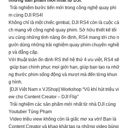
những sản phẩm mới nhất từ DJI.
Trải nghiệm bước tiến mới trong công nghệ quay phi
m cùng DJI RS4!
Không chỉ là một chiếc gimbal, DJI RS4 còn là cuộc cá
ch mạng về công nghệ quay phim. Sở hữu thiết kế tối
ưu cùng những tính năng ổn định, RS4 mang tới cho n
gười dùng những trải nghiệm quay phim chuyên nghiệ
p và đẳng cấp.
Với thuật toán ổn định RS thế hệ thứ 4 ưu việt, RS4 sẽ
giúp bạn chinh phục mọi giới hạn, giúp bạn tạo ra nhữ
ng thước phim sống động và mượt mà đến từng khun
g hình.
[DJI Việt Nam x VJShop] Workshop “Vũ khí hút triệu vi
ew cho Content Creator – DJI Flip”
Trải nghiệm các sản phẩm mới nhất từ nhà DJI cùng
Youtuber Tùng Phạm
Video triệu view không còn là giấc mơ xa vời! Bạn là
Content Creator và khao khát tạo ra những video bùng