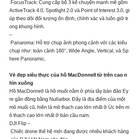
FocusTrack: Cung cấp bộ 3 kể chuyện mạnh mẽ gồm
ActiveTrack 4.0, Spotlight 2.0 và Point of Interest 3.0, gi
úp theo dõi đối tượng ổn định, chính xác và luôn giữ tr
ong khung hình.
–
Panaroma: Hỗ trợ chụp ảnh phong cảnh với các kiểu
chụp như: toàn cảnh 180°, Wide Angle, Vertical, và Sp
here Panoramic.
Vẻ đẹp siêu thực của hồ MacDonnell từ trên cao n
hìn xuống
Hồ MacDonnell là hồ muối nằm ở phía tây bán đảo Ey
re gần đồng bằng Nullarbor. Đây là địa điểm của một
mỏ muối cũ, hiện là mỏ thạch cao lớn nhất ở Úc trên m
ỏ thạch cao lớn nhất ở bán cầu nam.
DJI Flip –
Chiếc drone thế hệ mới đang được nhiều khách hàng