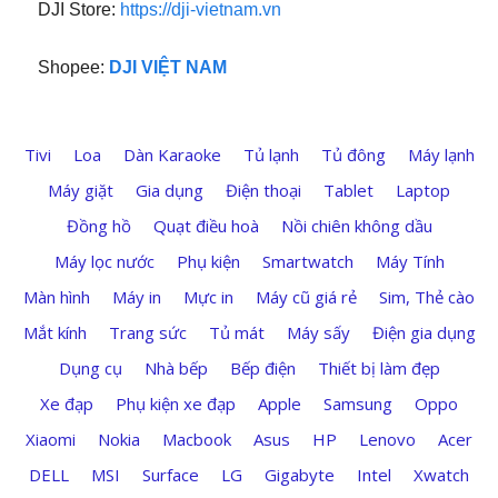
DJI Store:
https://dji-vietnam.vn
Shopee:
DJI VIỆT NAM
Tivi
Loa
Dàn Karaoke
Tủ lạnh
Tủ đông
Máy lạnh
Máy giặt
Gia dụng
Điện thoại
Tablet
Laptop
Đồng hồ
Quạt điều hoà
Nồi chiên không dầu
Máy lọc nước
Phụ kiện
Smartwatch
Máy Tính
Màn hình
Máy in
Mực in
Máy cũ giá rẻ
Sim, Thẻ cào
Mắt kính
Trang sức
Tủ mát
Máy sấy
Điện gia dụng
Dụng cụ
Nhà bếp
Bếp điện
Thiết bị làm đẹp
Xe đạp
Phụ kiện xe đạp
Apple
Samsung
Oppo
Xiaomi
Nokia
Macbook
Asus
HP
Lenovo
Acer
DELL
MSI
Surface
LG
Gigabyte
Intel
Xwatch