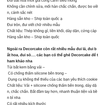
Đui bắt hoa inox gia công cánh siêu mỏng
Không cần chỉnh sửa, mối hàn chắc chắn, được bo viề
n, cánh sắc nét
Hàng sẵn kho – Ship toàn quốc ạ
Đui tròn, đui viết chữ nhiều mẫu
Chất liệu: Thép không gỉ, liền khối, dày dặn, cứng cáp
Hàng sẵn kho – Ship toàn quốc
Ngoài ra Decorcake còn rất nhiều mẫu đui lá, đui b
ắt hoa, đui sò…. các bạn có thể ghé Decorcake để t
ham khảo nha
Túi bắt kem bằng vải –
Có chống thấm silicone bên trong –
Dụng cụ không thể thiếu của các bạn yêu thích cookie
Chất liệu: Vải + silicone chống thấm bên trong, dày dặ
n, chắc chắn. Bắt đầm tay hơn, nhanh thuận tiện và bề
n bỉ nha
Có rất nhiều kích thước