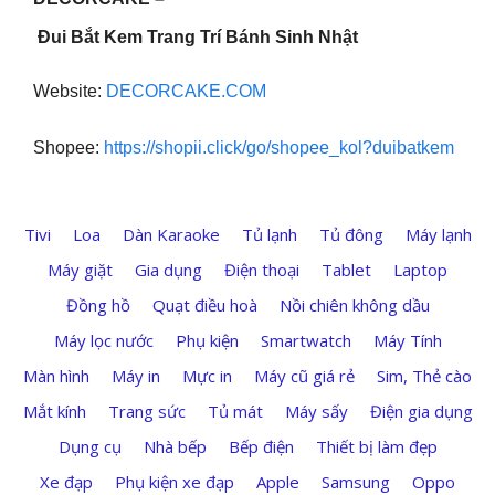
Đui Bắt Kem Trang Trí Bánh Sinh Nhật
Website:
DECORCAKE.COM
Shopee:
https://shopii.click/go/shopee_kol?duibatkem
Tivi
Loa
Dàn Karaoke
Tủ lạnh
Tủ đông
Máy lạnh
Máy giặt
Gia dụng
Điện thoại
Tablet
Laptop
Đồng hồ
Quạt điều hoà
Nồi chiên không dầu
Máy lọc nước
Phụ kiện
Smartwatch
Máy Tính
Màn hình
Máy in
Mực in
Máy cũ giá rẻ
Sim, Thẻ cào
Mắt kính
Trang sức
Tủ mát
Máy sấy
Điện gia dụng
Dụng cụ
Nhà bếp
Bếp điện
Thiết bị làm đẹp
Xe đạp
Phụ kiện xe đạp
Apple
Samsung
Oppo