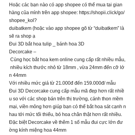
Hoặc các bạn nào có app shopee có thể mua tại gian
hàng của mình trên app shopee: https://shopii.click/go/
shopee_kol?
duibatkem (hoặc vào app shopee gõ từ “duibatkem” là
sẽ ra shop ạ
Đui 3D bắt hoa tulip _ bánh hoa 3D
Decorcake –
Cùng học bắt hoa kem online cung cấp rất nhiều mẫu,
nhiều kích thước nhỏ từ 18mm , vừa 24mm đến cỡ lớ
n 44mm
Với nhiều mức giá từ 21.000đ đến 159.000đ/ mẫu
Đui 3D Decorcake cung cấp mẫu mã đẹp hơn rất nhiề
u so với các shop bán trên thị trường, cánh thon mềm
mại, viền mỏng hơn giúp bạn có thể bắt hoa sát cạnh n
hau tới mức tối thiểu, bó hoa chân thật hơn rất nhiều.
Đặc biệt Decorcake về thêm 1 số mẫu đui cực lớn đư
ờng kính miệng hoa 44mm