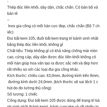
-
Thép đúc liền khối, dày dặn, chắc chắn. Có bán bộ và
bán lẻ
–
Inox gia công có mối hàn cực đẹp, chắc chắn (Bộ 7 ch
iếc)
Đui bắt kem 105, đuôi bắt kem trang trí bánh sinh nhật
bằng thép đúc liền khối, không gỉ
Chất liệu: Thép không gỉ có khả năng chống mài mòn
cao, cứng cáp, dày dặn được đúc liền khối không có
mối hàn giúp hoa văn tạo ra được sắc nét và đẹp hơn
rất nhiều so với các loại đui gia công khác.
Kích thước: chiều cao: 43,0mm, đường kính trên 8mm,
đường kính dưới 24,0mm. (kích thước sẽ sai lệch 1 c
hút do đo lường thủ công)
Số lượng: 1 chiếc
Công dụng: Đui bắt kem 105 được dùng để trang trí bá
nh sinh nhật (bánh kem), bánh cupcake và rất nhiều lo