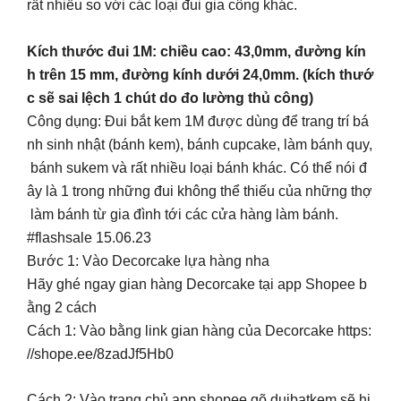
rất nhiều so với các loại đui gia công khác.
Kích thước đui 1M: chiều cao: 43,0mm, đường kín
h trên 15 mm, đường kính dưới 24,0mm. (kích thướ
c sẽ sai lệch 1 chút do đo lường thủ công)
Công dụng: Đui bắt kem 1M được dùng để trang trí bá
nh sinh nhật (bánh kem), bánh cupcake, làm bánh quy,
bánh sukem và rất nhiều loại bánh khác. Có thể nói đ
ây là 1 trong những đui không thể thiếu của những thợ
làm bánh từ gia đình tới các cửa hàng làm bánh.
#flashsale 15.06.23
Bước 1: Vào Decorcake lựa hàng nha
Hãy ghé ngay gian hàng Decorcake tại app Shopee b
ằng 2 cách
Cách 1: Vào bằng link gian hàng của Decorcake https:
//shope.ee/8zadJf5Hb0
Cách 2: Vào trang chủ app shopee gõ duibatkem sẽ hi