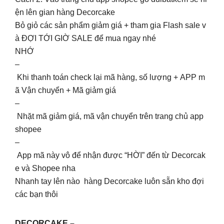
ện lên gian hàng Decorcake
Bỏ giỏ các sản phẩm giảm giá + tham gia Flash sale v
à ĐỢI TỚI GIỜ SALE để mua ngay nhé
NHỚ
–
Khi thanh toán check lại mã hàng, số lượng + APP m
ã Vận chuyển + Mã giảm giá
–
Nhặt mã giảm giá, mã vận chuyển trên trang chủ app
shopee
–
App mã này vô để nhận được “HỜI” đến từ Decorcak
e và Shopee nha
Nhanh tay lên nào hàng Decorcake luôn sẵn kho đợi
các bạn thôi
DECORCAKE –