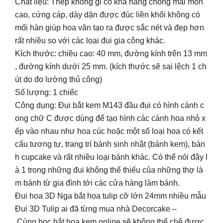
Chất liệu: Thép không gỉ có khả năng chống mài mòn
cao, cứng cáp, dày dặn được đúc liền khối không có
mối hàn giúp hoa văn tạo ra được sắc nét và đẹp hơn
rất nhiều so với các loại đui gia công khác.
Kích thước: chiều cao: 40 mm, đường kính trên 13 mm
, đường kính dưới 25 mm. (kích thước sẽ sai lệch 1 ch
út do đo lường thủ công)
Số lượng: 1 chiếc
Công dụng: Đui bắt kem M143 đầu đui có hình cánh c
ong chữ C được dùng để tạo hình các cánh hoa nhỏ x
ếp vào nhau như hoa cúc hoặc một số loại hoa có kết
cấu tương tự, trang trí bánh sinh nhật (bánh kem), bán
h cupcake và rất nhiều loại bánh khác. Có thể nói đây l
à 1 trong những đui không thể thiếu của những thợ là
m bánh từ gia đình tới các cửa hàng làm bánh.
Đui hoa 3D Nga bắt hoa tulip cỡ lớn 24mm nhiều mẫu
Đui 3D Tulip ai đã từng mua nhà Decorcake –
Cùng học bắt hoa kem online sẽ không thể chê được