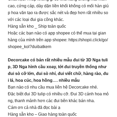
cao, cứng cáp, dày dặn liền khối không có mối hàn giú
p hoa văn tạo ra được sắc nét và đẹp hơn rất nhiều so
với các loại đui gia công khác.
Hàng sẵn kho _ Ship toàn quốc
Hoặc các bạn nào có app shopee có thể mua tại gian
hàng của mình trên app shopee: https://shopii.click/go/
shopee_kol?duibatkem
Decorcake có bán rất nhiều mẫu đui từ 3D Nga tuli
p, 3D Nga hình cầu xoay, tới đui truyền thống như
đui sò cỡ lớn, đui sò nhí, đui viết chữ, hàng rào, đu
i lá, hoa cúc, hoa hồng…. nhiều mẫu
Bạn nào có nhu cầu mua liên hệ Decorcake nhé.
Đặc biệt đui 3D tulip có nhiều cỡ. Đui 3D cánh hoa mỏ
ng, thanh mảnh hơn các đui bên khác bán nha.
Cám ơn cả nhà đã đọc bài ạ
Hàng sẵn kho – Giao hàng toàn quốc