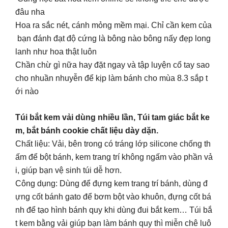
đâu nha
Hoa ra sắc nét, cánh mỏng mềm mại. Chỉ cần kem của
bạn đánh đạt độ cứng là bông nào bông nấy đẹp long
lanh như hoa thật luôn
Chần chừ gì nữa hay đặt ngay và tập luyện cổ tay sao
cho nhuần nhuyễn để kịp làm bánh cho mùa 8.3 sắp t
ới nào
Túi bắt kem vải dùng nhiều lần, Túi tam giác bắt ke
m, bắt bánh cookie chất liệu dày dặn.
Chất liệu: Vải, bên trong có tráng lớp silicone chống th
ấm để bột bánh, kem trang trí không ngấm vào phần vả
i, giúp bạn vệ sinh túi dễ hơn.
Công dụng: Dùng để đựng kem trang trí bánh, dùng đ
ựng cốt bánh gato để bơm bột vào khuôn, đựng cốt bá
nh để tạo hình bánh quy khi dùng đui bắt kem… Túi bắ
t kem bằng vải giúp bạn làm bánh quy thì miễn chê luô