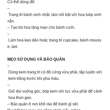
Có thể dùng để:
–
Trang trí bánh sinh nhật, làm nổi bật với hoa tulip xinh
xắn.
– Tạo bó hoa lãng mạn cho bánh cưới.
–
Làm hoa kẹo dẻo hoặc trang trí cupcake, bánh mouss
e, tart.
MẸO SỬ DỤNG VÀ BẢO QUẢN
–
Dùng kem trang trí có độ cứng vừa phải, tập luyện với
kem trắng trước khi pha màu.
–
Giữ đui vuông góc, bóp kem với lực vừa phải để cánh
hoa thon gọn.
– Bảo quản ở nơi khô ráo để tránh gỉ sét.