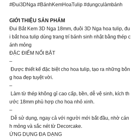
#Đui3DNga #BánhKemHoaTulip #dụngcụlàmbánh
GIỚI THIỆU SẢN PHẨM
Đui Bắt Kem 3D Nga 18mm, đuôi 3D Nga hoa tulip, đu
i bắt hoa tulip dùng trang trí bánh sinh nhật bằng thép c
ánh mỏng
ĐẶC ĐIỂM NỔI BẬT
–
Được thiết kế đặc biệt cho hoa tulip, tạo ra những bôn
g hoa đẹp tuyệt vời.
–
Làm từ thép không gỉ cao cấp, bền, dễ vệ sinh, kích th
ước 18mm phù hợp cho hoa nhỏ xinh.
–
Dễ sử dụng, ngay cả với người mới bắt đầu, nhờ cán
h mỏng và sắc nét từ Decorcake.
ỨNG DỤNG ĐA DẠNG