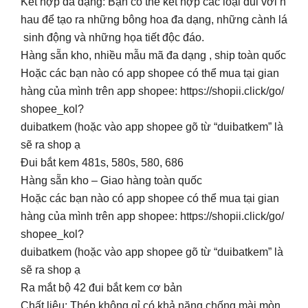
Kết hợp đa dạng: Bạn có thể kết hợp các loại đui với n
hau để tạo ra những bông hoa đa dạng, những cành lá
sinh động và những họa tiết độc đáo.
Hàng sẵn kho, nhiều mẫu mã đa dạng , ship toàn quốc
Hoặc các bạn nào có app shopee có thể mua tại gian
hàng của mình trên app shopee: https://shopii.click/go/
shopee_kol?
duibatkem (hoặc vào app shopee gõ từ “duibatkem” là
sẽ ra shop ạ
Đui bắt kem 481s, 580s, 580, 686
Hàng sẵn kho – Giao hàng toàn quốc
Hoặc các bạn nào có app shopee có thể mua tại gian
hàng của mình trên app shopee: https://shopii.click/go/
shopee_kol?
duibatkem (hoặc vào app shopee gõ từ “duibatkem” là
sẽ ra shop ạ
Ra mắt bộ 42 đui bắt kem cơ bản
Chất liệu: Thép không gỉ có khả năng chống mài mòn