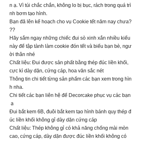
n ạ. Vì túi chắc chắn, không lo bị bục, rách trong quá trì
nh bơm tạo hình.
Bạn đã lên kế hoạch cho vụ Cookie tết năm nay chưa?
??
Hãy sắm ngay những chiếc đui sò xinh xắn nhiều kiểu
này để tập tành làm cookie đón tết và biếu bạn bè, ngư
ời thân nhé
Chất liệu: Đui được sản phất bằng thép đúc liền khối,
cực kì dày dặn, cứng cáp, hoa văn sắc nét
Thông tin chi tiết từng sản phẩm các bạn xem trong hìn
h nha.
Chi tiết các bạn liên hệ để Decorcake phục vụ các bạn
ạ
Đui bắt kem 6B, đuôi bắt kem tạo hình bánh quy thép đ
úc liền khối không gỉ dày dặn cứng cáp
Chất liệu: Thép không gỉ có khả năng chống mài mòn
cao, cứng cáp, dày dặn được đúc liền khối không có