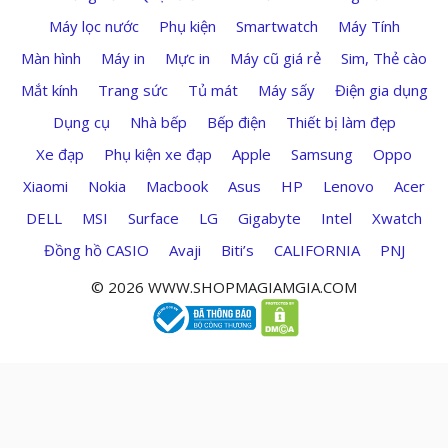
Máy lọc nước
Phụ kiện
Smartwatch
Máy Tính
Màn hình
Máy in
Mực in
Máy cũ giá rẻ
Sim, Thẻ cào
Mắt kính
Trang sức
Tủ mát
Máy sấy
Điện gia dụng
Dụng cụ
Nhà bếp
Bếp điện
Thiết bị làm đẹp
Xe đạp
Phụ kiện xe đạp
Apple
Samsung
Oppo
Xiaomi
Nokia
Macbook
Asus
HP
Lenovo
Acer
DELL
MSI
Surface
LG
Gigabyte
Intel
Xwatch
Đồng hồ CASIO
Avaji
Biti’s
CALIFORNIA
PNJ
© 2026 WWW.SHOPMAGIAMGIA.COM