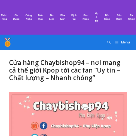
Chuyển
đến
Mẹ
Thời
Gia
Công
Điện
Du
Phụ
Dịch
Sức
Đời
Bảo
Tài
nội
&
Trang
Dụng
Nghệ
Máy
Lịch
Kiện
Vụ
Khỏe
Sống
Hiểm
Chính
Bé
dung
Menu
Cửa hàng Chaybishop94 – nơi mang
cả thế giới Kpop tới các fan “Uy tín –
Chất lượng – Nhanh chóng”