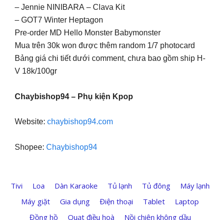
– Jennie NINIBARA – Clava Kit
– GOT7 Winter Heptagon
Pre-order MD Hello Monster Babymonster
Mua trên 30k won được thêm random 1/7 photocard
Bảng giá chi tiết dưới comment, chưa bao gồm ship H-
V 18k/100gr
Chaybishop94 – Phụ kiện Kpop
Website:
chaybishop94.com
Shopee:
Chaybishop94
Tivi
Loa
Dàn Karaoke
Tủ lạnh
Tủ đông
Máy lạnh
Máy giặt
Gia dụng
Điện thoại
Tablet
Laptop
Đồng hồ
Quạt điều hoà
Nồi chiên không dầu