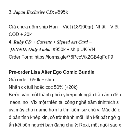
3. 𝑱𝒂𝒑𝒂𝒏 𝑬𝒙𝒄𝒍𝒖𝒔𝒊𝒗𝒆 𝑪𝑫: #595k
Giá chưa gồm ship Hàn – Việt (18/100gr), Nhật – Việt
COD + 20k
4. 𝑹𝒖𝒃𝒚 𝑪𝑫 + 𝑪𝒂𝒔𝒔𝒆𝒕𝒕𝒆 + 𝑺𝒊𝒈𝒏𝒆𝒅 𝑨𝒓𝒕 𝑪𝒂𝒓𝒅 –
𝑱𝑬𝑵𝑵𝑰𝑬 𝑶𝒏𝒍𝒚 𝑨𝒖𝒅𝒊𝒐: #950k + ship UK-VN
Order Form: https://forms.gle/76PccVtk2GB4qFqF9
Pre-order Lisa Alter Ego Comic Bundle
Giá order: 650k + ship
Nhận ck full hoặc cọc 50% (+20k)
Bước vào một thành phố cyberpunk ngập tràn ánh đèn
neon, nơi Viximột thiên tài công nghệ trầm tínhthích s
ửa máy chơi game hơn là tìm kiếm sự chú ý. Mặc dù c
ó bản tính khép kín, cô trở thành mối liên kết bất ngờ g
ắn kết bốn người bạn đáng chú ý: Roxi, một ngôi sao x