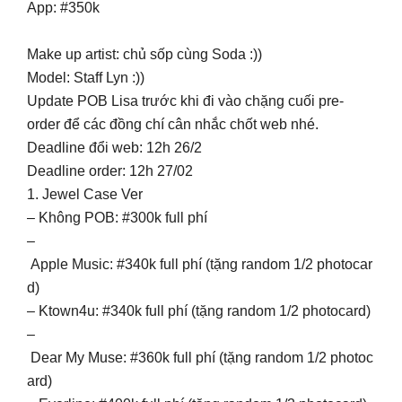
App: #350k
Make up artist: chủ sốp cùng Soda :))
Model: Staff Lyn :))
Update POB Lisa trước khi đi vào chặng cuối pre-
order để các đồng chí cân nhắc chốt web nhé.
Deadline đổi web: 12h 26/2
Deadline order: 12h 27/02
1. Jewel Case Ver
– Không POB: #300k full phí
–
Apple Music: #340k full phí (tặng random 1/2 photocar
d)
– Ktown4u: #340k full phí (tặng random 1/2 photocard)
–
Dear My Muse: #360k full phí (tặng random 1/2 photoc
ard)