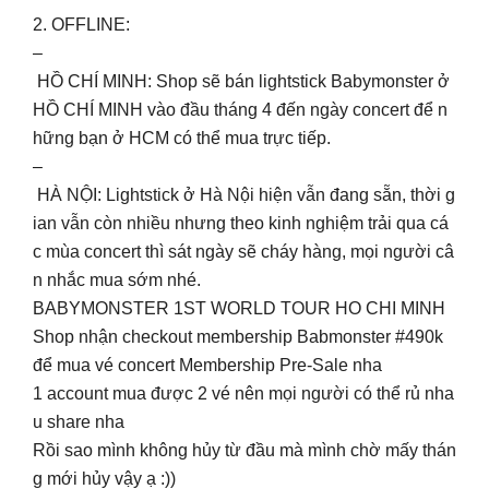
2. OFFLINE:
–
HỒ CHÍ MINH: Shop sẽ bán lightstick Babymonster ở
HỒ CHÍ MINH vào đầu tháng 4 đến ngày concert để n
hững bạn ở HCM có thể mua trực tiếp.
–
HÀ NỘI: Lightstick ở Hà Nội hiện vẫn đang sẵn, thời g
ian vẫn còn nhiều nhưng theo kinh nghiệm trải qua cá
c mùa concert thì sát ngày sẽ cháy hàng, mọi người câ
n nhắc mua sớm nhé.
BABYMONSTER 1ST WORLD TOUR HO CHI MINH
Shop nhận checkout membership Babmonster #490k
để mua vé concert Membership Pre-Sale nha
1 account mua được 2 vé nên mọi người có thể rủ nha
u share nha
Rồi sao mình không hủy từ đầu mà mình chờ mấy thán
g mới hủy vậy ạ :))