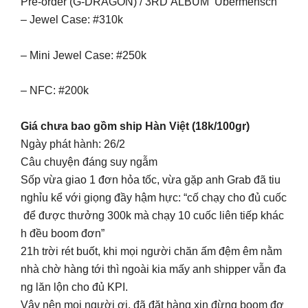
Pre-order (G-DRAGON) / 3RD ALBUM ‘Übermensch’
– Jewel Case: #310k
– Mini Jewel Case: #250k
– NFC: #200k
Giá chưa bao gồm ship Hàn Việt (18k/100gr)
Ngày phát hành: 26/2
Câu chuyện đáng suy ngẫm
Sốp vừa giao 1 đơn hỏa tốc, vừa gặp anh Grab đã tiu
nghỉu kể với giọng đầy hậm hực: “cố chạy cho đủ cuốc
để được thưởng 300k mà chạy 10 cuốc liên tiếp khác
h đều boom đơn”
21h trời rét buốt, khi mọi người chăn ấm đệm êm nằm
nhà chờ hàng tới thì ngoài kia mấy anh shipper vẫn đa
ng lăn lộn cho đủ KPI.
Vậy nên mọi người ơi, đã đặt hàng xin đừng boom đơ