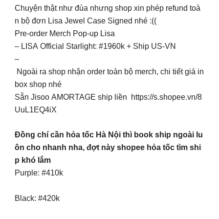
Chuyện thật như đùa nhưng shop xin phép refund toà
n bộ đơn Lisa Jewel Case Signed nhé :((
Pre-order Merch Pop-up Lisa
– LISA Official Starlight: #1960k + Ship US-VN
–
Ngoài ra shop nhận order toàn bộ merch, chi tiết giá in
box shop nhé
Sẵn Jisoo AMORTAGE ship liền https://s.shopee.vn/8
UuL1EQ4iX
Đồng chí cần hỏa tốc Hà Nội thì book ship ngoài lu
ôn cho nhanh nha, đợt này shopee hỏa tốc tìm shi
p khó lắm
Purple: #410k
Black: #420k