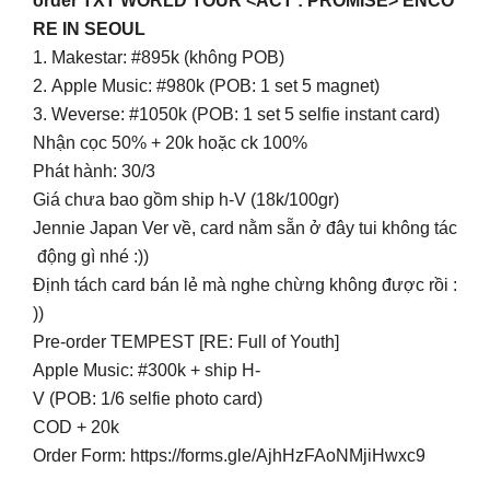
order TXT WORLD TOUR <ACT : PROMISE> ENCO
RE IN SEOUL
1. Makestar: #895k (không POB)
2. Apple Music: #980k (POB: 1 set 5 magnet)
3. Weverse: #1050k (POB: 1 set 5 selfie instant card)
Nhận cọc 50% + 20k hoặc ck 100%
Phát hành: 30/3
Giá chưa bao gồm ship h-V (18k/100gr)
Jennie Japan Ver về, card nằm sẵn ở đây tui không tác
động gì nhé :))
Định tách card bán lẻ mà nghe chừng không được rồi :
))
Pre-order TEMPEST [RE: Full of Youth]
Apple Music: #300k + ship H-
V (POB: 1/6 selfie photo card)
COD + 20k
Order Form: https://forms.gle/AjhHzFAoNMjiHwxc9