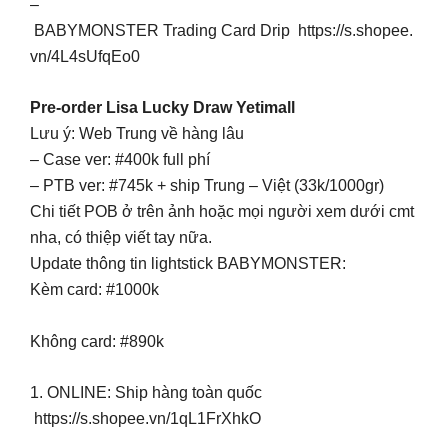
–
BABYMONSTER Trading Card Drip https://s.shopee.
vn/4L4sUfqEo0
Pre-order Lisa Lucky Draw Yetimall
Lưu ý: Web Trung về hàng lâu
– Case ver: #400k full phí
– PTB ver: #745k + ship Trung – Việt (33k/1000gr)
Chi tiết POB ở trên ảnh hoặc mọi người xem dưới cmt
nha, có thiệp viết tay nữa.
Update thông tin lightstick BABYMONSTER:
Kèm card: #1000k
Không card: #890k
1. ONLINE: Ship hàng toàn quốc
https://s.shopee.vn/1qL1FrXhkO