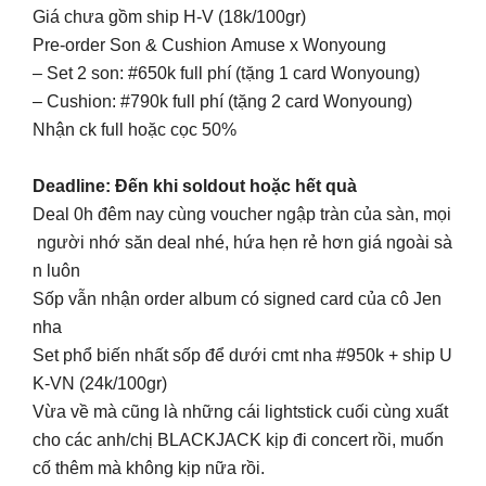
Giá chưa gồm ship H-V (18k/100gr)
Pre-order Son & Cushion Amuse x Wonyoung
– Set 2 son: #650k full phí (tặng 1 card Wonyoung)
– Cushion: #790k full phí (tặng 2 card Wonyoung)
Nhận ck full hoặc cọc 50%
Deadline: Đến khi soldout hoặc hết quà
Deal 0h đêm nay cùng voucher ngập tràn của sàn, mọi
người nhớ săn deal nhé, hứa hẹn rẻ hơn giá ngoài sà
n luôn
Sốp vẫn nhận order album có signed card của cô Jen
nha
Set phổ biến nhất sốp để dưới cmt nha #950k + ship U
K-VN (24k/100gr)
Vừa về mà cũng là những cái lightstick cuối cùng xuất
cho các anh/chị BLACKJACK kịp đi concert rồi, muốn
cố thêm mà không kịp nữa rồi.