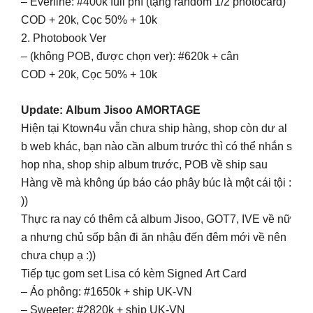
– Everline: #400k full phí (tặng random 1/2 photocard)
COD + 20k, Cọc 50% + 10k
2. Photobook Ver
– (không POB, được chọn ver): #620k + cân
COD + 20k, Cọc 50% + 10k
Update: Album Jisoo AMORTAGE
Hiện tại Ktown4u vẫn chưa ship hàng, shop còn dư al
b web khác, bạn nào cần album trước thì có thể nhắn s
hop nha, shop ship album trước, POB về ship sau
Hàng về mà không úp báo cáo phây búc là một cái tội :
))
Thực ra nay có thêm cả album Jisoo, GOT7, IVE về nữ
a nhưng chủ sốp bận đi ăn nhậu đến đêm mới về nên
chưa chụp ạ :))
Tiếp tục gom set Lisa có kèm Signed Art Card
– Áo phông: #1650k + ship UK-VN
– Sweeter: #2820k + ship UK-VN