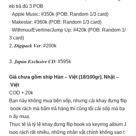
eb trả đủ 3 POB
· Apple Music: #350k (POB: Random 1/3 card)
· Makestar: #360k (POB: Random 1/3 card)
· Withmuu/Everline/Jump Up: #420k (POB: Random 1/
3 card)
2. 𝑫𝒊𝒈𝒊𝒑𝒂𝒄𝒌 𝑽𝒆𝒓: #200k
3. 𝑱𝒂𝒑𝒂𝒏 𝑬𝒙𝒄𝒍𝒖𝒔𝒊𝒗𝒆 𝑪𝑫: #595k
Giá chưa gồm ship Hàn – Việt (18/100gr), Nhật –
Việt
COD + 20k
Bạn này không mua bên sốp, nhưng cái khay đựng flip
book rách mà bấm trả hàng thì cũng tội cái sốp mà bạ
n ấy mua.
Thực tế là tỷ lệ khay đựng flip book và keyring album J
isoo rách rất nhiều, những nhân vật chính không sao t