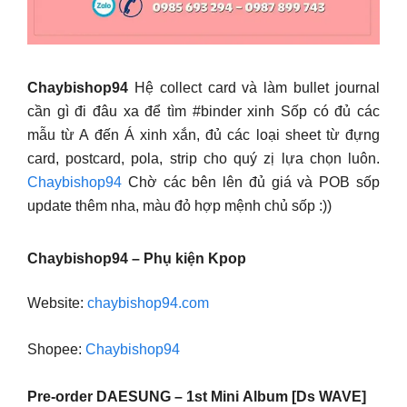
Chaybishop94
Hệ collect card và làm bullet journal
cần gì đi đâu xa để tìm #binder xinh Sốp có đủ các
mẫu từ A đến Á xinh xắn, đủ các loại sheet từ đựng
card, postcard, pola, strip cho quý zị lựa chọn luôn.
Chaybishop94
Chờ các bên lên đủ giá và POB sốp
update thêm nha, màu đỏ hợp mệnh chủ sốp :))
Chaybishop94 – Phụ kiện Kpop
Website:
chaybishop94.com
Shopee:
Chaybishop94
Pre-order DAESUNG – 1st Mini Album [Ds WAVE]