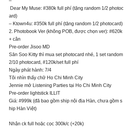
–
Dear My Muse: #380k full phí (tặng random 1/2 photoc
ard)
– Ktown4u: #350k full phí (tặng random 1/2 photocard)
2. Photobook Ver (không POB, được chọn ver): #620k
+ cân
Pre-order Jisoo MD
Săn Soo Kitty thì mua set photocard nhé, 1 set random
2/10 photocard, #120k/set full phí
Ngày phát hành: 7/4
Tôi nhìn thấy chữ Ho Chi Minh City
Jennie mở Listening Parties tại Ho Chi Minh City
Pre-order lightstick ILLIT
Giá: #999k (đã bao gồm ship nội địa Hàn, chưa gồm s
hip Hàn Việt)
Nhận ck full hoặc cọc 300k/c (+20k)