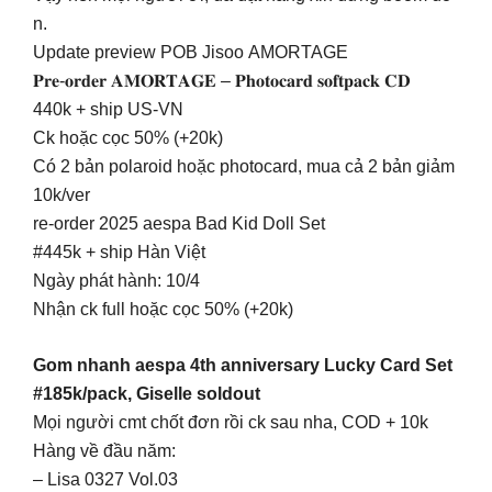
n.
Update preview POB Jisoo AMORTAGE
𝐏𝐫𝐞-𝐨𝐫𝐝𝐞𝐫 𝐀𝐌𝐎𝐑𝐓𝐀𝐆𝐄 – 𝐏𝐡𝐨𝐭𝐨𝐜𝐚𝐫𝐝 𝐬𝐨𝐟𝐭𝐩𝐚𝐜𝐤 𝐂𝐃
440k + ship US-VN
Ck hoặc cọc 50% (+20k)
Có 2 bản polaroid hoặc photocard, mua cả 2 bản giảm
10k/ver
re-order 2025 aespa Bad Kid Doll Set
#445k + ship Hàn Việt
Ngày phát hành: 10/4
Nhận ck full hoặc cọc 50% (+20k)
Gom nhanh aespa 4th anniversary Lucky Card Set
#185k/pack, Giselle soldout
Mọi người cmt chốt đơn rồi ck sau nha, COD + 10k
Hàng về đầu năm:
– Lisa 0327 Vol.03