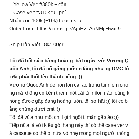
– Yellow Ver: #380k + cân
– Case Ver: #310k full phí
Nhận cọc 100k (+10k) hoặc ck full
Order Form: https://forms.gle/AjhHzFAoNMjiHwxc9
Ship Hàn Việt 18k/100gr
Tôi đã hết sức bàng hoàng, bật ngửa với Vương Q
uốc Anh, tôi đã cố gắng giữ im lặng nhưng OMG tô
i đã phải thốt lên thành tiếng :))
Vương Quốc Anh để hỏn lọn cái áo trong túi niêm pho
ng mà không có kèm thêm một cái túi nilon nào, cũng k
hông được gấp đàng hoàng luôn, tôi sợ hãi :)) tôi có b
ằng chứng dưới cmt :))
Tôi đã vừa như một chill girl ngồi tỉ mẩn gấp áo :))
Tiếp nữa là với kiểu gói hàng này thì có thể case ver v
à cassette có thể bị nửa vỏ nhẹ mong mọi người thông