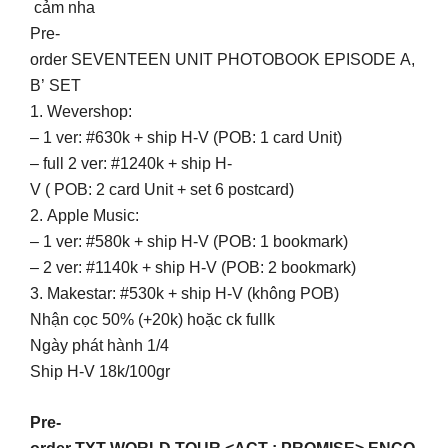
cảm nha
Pre-
order SEVENTEEN UNIT PHOTOBOOK EPISODE A,
B’ SET
1. Wevershop:
– 1 ver: #630k + ship H-V (POB: 1 card Unit)
– full 2 ver: #1240k + ship H-
V ( POB: 2 card Unit + set 6 postcard)
2. Apple Music:
– 1 ver: #580k + ship H-V (POB: 1 bookmark)
– 2 ver: #1140k + ship H-V (POB: 2 bookmark)
3. Makestar: #530k + ship H-V (không POB)
Nhận cọc 50% (+20k) hoặc ck fullk
Ngày phát hành 1/4
Ship H-V 18k/100gr
Pre-