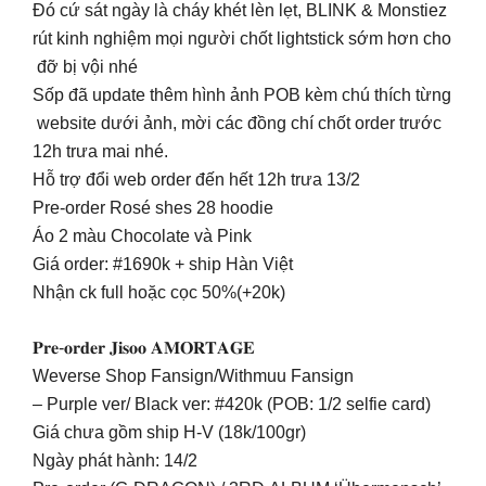
Đó cứ sát ngày là cháy khét lèn lẹt, BLINK & Monstiez
rút kinh nghiệm mọi người chốt lightstick sớm hơn cho
đỡ bị vội nhé
Sốp đã update thêm hình ảnh POB kèm chú thích từng
website dưới ảnh, mời các đồng chí chốt order trước
12h trưa mai nhé.
Hỗ trợ đổi web order đến hết 12h trưa 13/2
Pre-order Rosé shes 28 hoodie
Áo 2 màu Chocolate và Pink
Giá order: #1690k + ship Hàn Việt
Nhận ck full hoặc cọc 50%(+20k)
𝐏𝐫𝐞-𝐨𝐫𝐝𝐞𝐫 𝐉𝐢𝐬𝐨𝐨 𝐀𝐌𝐎𝐑𝐓𝐀𝐆𝐄
Weverse Shop Fansign/Withmuu Fansign
– Purple ver/ Black ver: #420k (POB: 1/2 selfie card)
Giá chưa gồm ship H-V (18k/100gr)
Ngày phát hành: 14/2