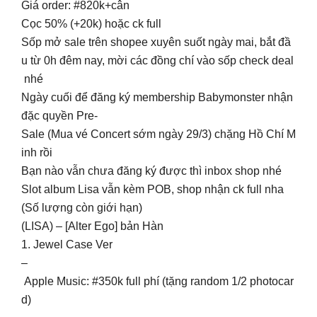
Giá order: #820k+cân
Cọc 50% (+20k) hoặc ck full
Sốp mở sale trên shopee xuyên suốt ngày mai, bắt đầ
u từ 0h đêm nay, mời các đồng chí vào sốp check deal
nhé
Ngày cuối để đăng ký membership Babymonster nhận
đặc quyền Pre-
Sale (Mua vé Concert sớm ngày 29/3) chặng Hồ Chí M
inh rồi
Bạn nào vẫn chưa đăng ký được thì inbox shop nhé
Slot album Lisa vẫn kèm POB, shop nhận ck full nha
(Số lượng còn giới hạn)
(LISA) – [Alter Ego] bản Hàn
1. Jewel Case Ver
–
Apple Music: #350k full phí (tặng random 1/2 photocar
d)