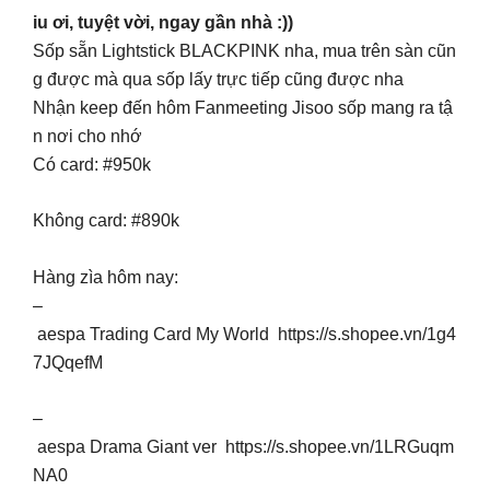
iu ơi, tuyệt vời, ngay gần nhà :))
Sốp sẵn Lightstick BLACKPINK nha, mua trên sàn cũn
g được mà qua sốp lấy trực tiếp cũng được nha
Nhận keep đến hôm Fanmeeting Jisoo sốp mang ra tậ
n nơi cho nhớ
Có card: #950k
Không card: #890k
Hàng zìa hôm nay:
–
aespa Trading Card My World https://s.shopee.vn/1g4
7JQqefM
–
aespa Drama Giant ver https://s.shopee.vn/1LRGuqm
NA0