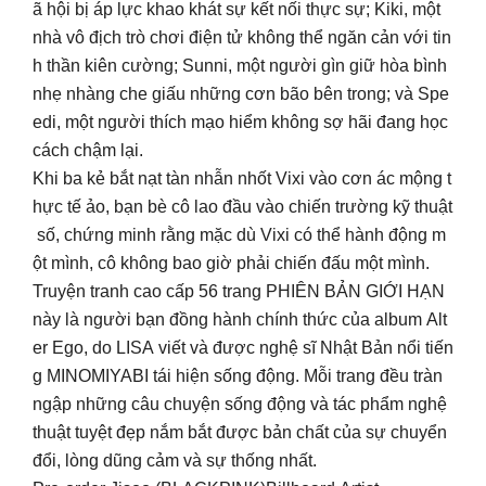
ã hội bị áp lực khao khát sự kết nối thực sự; Kiki, một
nhà vô địch trò chơi điện tử không thể ngăn cản với tin
h thần kiên cường; Sunni, một người gìn giữ hòa bình
nhẹ nhàng che giấu những cơn bão bên trong; và Spe
edi, một người thích mạo hiểm không sợ hãi đang học
cách chậm lại.
Khi ba kẻ bắt nạt tàn nhẫn nhốt Vixi vào cơn ác mộng t
hực tế ảo, bạn bè cô lao đầu vào chiến trường kỹ thuật
số, chứng minh rằng mặc dù Vixi có thể hành động m
ột mình, cô không bao giờ phải chiến đấu một mình.
Truyện tranh cao cấp 56 trang PHIÊN BẢN GIỚI HẠN
này là người bạn đồng hành chính thức của album Alt
er Ego, do LISA viết và được nghệ sĩ Nhật Bản nổi tiến
g MINOMIYABI tái hiện sống động. Mỗi trang đều tràn
ngập những câu chuyện sống động và tác phẩm nghệ
thuật tuyệt đẹp nắm bắt được bản chất của sự chuyển
đổi, lòng dũng cảm và sự thống nhất.