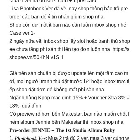
Mua 4 ver trả đủ set 4 card + 1 postcard
Lisa Photobook Ver đã về, nay shop thông báo trả pre-
order các bạn để ý tin nhắn giùm shop nha.
Shop còn dư một ít bạn nào cần luôn inbox shop nhé
Case ver 1-
2 ngày nữa về, inbox shop lấy slot hoặc tranh thủ shop
ee chưa tăng phí sàn thì lên tạo đơn luôn nha https://s.
shopee.vn/50KhNIv1SH
Giá trên sàn chuẩn bị được update lên một tầm cao m
ới, mọi người tranh thủ đặt trước 1/4 hoặc inbox trực ti
ếp shop đặt đơn để không mất phí sàn nha.
Ngành hàng Kpop mặc định 15% + Voucher Xtra 3% =
18%, quá đỉnh
Có preview rõ hơn bên Makestar, bạn nào muốn chốt t
hêm album Jennie bên Makestar thì inbox shop nha
𝐏𝐫𝐞-𝐨𝐫𝐝𝐞𝐫 𝐉𝐄𝐍𝐍𝐈𝐄 – 𝐓𝐡𝐞 𝟏𝐬𝐭 𝐒𝐭𝐮𝐝𝐢𝐨 𝐀𝐥𝐛𝐮𝐦 𝐑𝐮𝐛𝐲
1. 𝑷𝒉𝒐𝒕𝒐𝒃𝒐𝒐𝒌 𝑽𝒆𝒓: Mua 2 trả đủ 2 ver, mua 3 ver cùng w