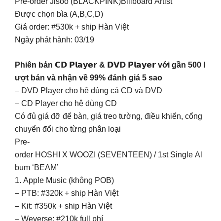
Pre-order Jisoo (BLACKPINK)Billboard Artist
Được chọn bìa (A,B,C,D)
Giá order: #530k + ship Hàn Việt
Ngày phát hành: 03/19
Phiên bản 𝗖𝗗 𝗣𝗹𝗮𝘆𝗲𝗿 & 𝗗𝗩𝗗 𝗣𝗹𝗮𝘆𝗲𝗿 với gần 500 l
ượt bán và nhận về 99% đánh giá 5 sao
– DVD Player cho hệ dùng cả CD và DVD
– CD Player cho hệ dùng CD
Có đủ giá đỡ để bàn, giá treo tường, điều khiển, cổng
chuyển đổi cho từng phân loại
Pre-
order HOSHI X WOOZI (SEVENTEEN) / 1st Single Al
bum ‘BEAM’
1. Apple Music (không POB)
– PTB: #320k + ship Hàn Việt
– Kit: #350k + ship Hàn Việt
– Weverse: #210k full phí