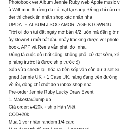
Photobook ver Album Jennie Ruby web Apple music v
à Withmuu thường đã có mặt tại shop. Đồng chí nào or
der thì check tin nhắn shop xác nhận nha
UPDATE ALBUM JISOO AMORTAGE KTOWN4U
Trời ơi đơn tui đặt ngày mở bán 4/2 luôn mà đến giờ n
ày ktown4u mới bắt đầu nhảy tracking được ver photo
book, APP và Reels vẫn phải đợi nha.
Đúng là cuộc đời bất công, không phải cứ đặt sớm, xế
p hàng trước là được ship trước :))
Sốp vừa check lại, hóa ra bên sốp vẫn còn dư 3 set Si
gned Jennie UK + 1 Case UK, hàng đang trên đường
về rồi, đồng chí chốt đơn inbox shop nha
Pre-order Jennie Ruby Lucky Draw Event
1. Makestar/Jump up
Giá order: #420k + ship Hàn Việt
COD+20k
Mua 1 ver nhận random 1/4 card