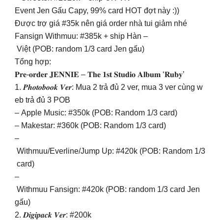
Event Jen Gấu Capy, 99% card HOT đợt này :))
Được trợ giá #35k nên giá order nhà tui giảm nhé
Fansign Withmuu: #385k + ship Hàn –
Việt (POB: random 1/3 card Jen gấu)
Tổng hợp:
𝐏𝐫𝐞-𝐨𝐫𝐝𝐞𝐫 𝐉𝐄𝐍𝐍𝐈𝐄 – 𝐓𝐡𝐞 𝟏𝐬𝐭 𝐒𝐭𝐮𝐝𝐢𝐨 𝐀𝐥𝐛𝐮𝐦 ‘𝐑𝐮𝐛𝐲’
1. 𝑷𝒉𝒐𝒕𝒐𝒃𝒐𝒐𝒌 𝑽𝒆𝒓: Mua 2 trả đủ 2 ver, mua 3 ver cùng w
eb trả đủ 3 POB
– Apple Music: #350k (POB: Random 1/3 card)
– Makestar: #360k (POB: Random 1/3 card)
–
Withmuu/Everline/Jump Up: #420k (POB: Random 1/3
card)
–
Withmuu Fansign: #420k (POB: random 1/3 card Jen
gấu)
2. 𝑫𝒊𝒈𝒊𝒑𝒂𝒄𝒌 𝑽𝒆𝒓: #200k