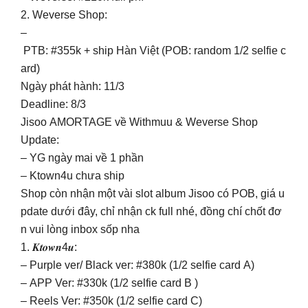
2. Weverse Shop:
–
PTB: #355k + ship Hàn Việt (POB: random 1/2 selfie c
ard)
Ngày phát hành: 11/3
Deadline: 8/3
Jisoo AMORTAGE về Withmuu & Weverse Shop
Update:
– YG ngày mai về 1 phần
– Ktown4u chưa ship
Shop còn nhận một vài slot album Jisoo có POB, giá u
pdate dưới đây, chỉ nhận ck full nhé, đồng chí chốt đơ
n vui lòng inbox sốp nha
1. 𝑲𝒕𝒐𝒘𝒏4𝒖:
– Purple ver/ Black ver: #380k (1/2 selfie card A)
– APP Ver: #330k (1/2 selfie card B )
– Reels Ver: #350k (1/2 selfie card C)