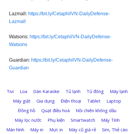
Lazmall:
https://bit.ly/CetaphilVN-DailyDefense-
Lazmall
Watsons:
https://bit.ly/CetaphilVN-DailyDefense-
Watsons
Guardian:
https://bit.ly/CetaphilVN-DailyDefense-
Guardian
Tivi
Loa
Dàn Karaoke
Tủ lạnh
Tủ đông
Máy lạnh
Máy giặt
Gia dụng
Điện thoại
Tablet
Laptop
Đồng hồ
Quạt điều hoà
Nồi chiên không dầu
Máy lọc nước
Phụ kiện
Smartwatch
Máy Tính
Màn hình
Máy in
Mực in
Máy cũ giá rẻ
Sim, Thẻ cào