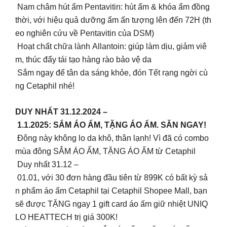
Nam châm hút ẩm Pentavitin: hút ẩm & khóa ẩm đồng
thời, với hiệu quả dưỡng ẩm ấn tượng lên đến 72H (th
eo nghiên cứu về Pentavitin của DSM)
Hoạt chất chữa lành Allantoin: giúp làm dịu, giảm viê
m, thúc đẩy tái tạo hàng rào bảo vệ da
Sắm ngay để tân da sáng khỏe, đón Tết rạng ngời cù
ng Cetaphil nhé!
DUY NHẤT 31.12.2024 –
1.1.2025: SẮM ÁO ẨM, TẶNG ÁO ẤM. SĂN NGAY!
Đông này không lo da khô, thân lạnh! Vì đã có combo
mùa đông SẮM ÁO ẨM, TẶNG ÁO ẤM từ Cetaphil
Duy nhất 31.12 –
01.01, với 30 đơn hàng đầu tiên từ 899K có bất kỳ sả
n phẩm áo ẩm Cetaphil tại Cetaphil Shopee Mall, bạn
sẽ được TẶNG ngay 1 gift card áo ấm giữ nhiệt UNIQ
LO HEATTECH trị giá 300K!