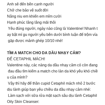
Anh sẽ đến bên cạnh người
Chở che bảo vệ suốt đời
Nâng niu em khiến em mỉm cười
Hạnh phúc lâng lâng mãi thôi
Yêu đúng người, ngày nào cũng là Valentine! Nhanh t
ay bật mí gu người yêu bên dưới bình luận để trộm vía
gặp được mảnh ghép 10/10 nhé!
TÌM A MATCH CHO DA DẦU NHẠY CẢM?
ĐỂ CETAPHIL MÁCH!
Valentine này, các nàng da dầu nhạy cảm có còn đang
đau đầu tìm kiếm a match cho làn da khó yêu khó chiề
u của mình?
Vậy thì hãy để thần cupid Cetaphil mách nhỏ 2 bước
dịu lành giúp bạn yêu chiều da dầu nhạy cảm nhé:
Làm sạch với sữa rửa mặt sạch sâu dịu lành Cetaphil
Oily Skin Cleanser: