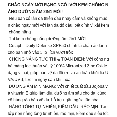
CHÀO NGÀY MỚI RẠNG NGỜI VỚI KEM CHỐNG N
ẮNG DƯỠNG ẨM 2IN1 MỚI!
Nếu bạn có làn da thiên dầu nhạy cảm và không muố
n chào ngày mới với làn da đổ dầu, bết dính vì xài kem
chống nắng
Thì kem chống nắng dưỡng ẩm 2in1 MỚI –
Cetaphil Daily Defense SPF50 chính là chân ái dành
cho bạn nhờ vào 3 lợi ích vượt trội:
CHỐNG NẮNG TỨC THÌ & TOÀN DIỆN: Với công ng
hệ màng lọc thuần vật lý 100% Micronized Zinc Oxide
dạng vi hạt, giúp bảo vệ da tối ưu và an toàn khỏi tia U
VA/UVB, tức thì ngay sau khi thoa.
DƯỠNG ẨM MỊN MÀNG: Với chiết xuất dầu Jojoba v
à vitamin E giúp làm dịu, dưỡng ẩm sâu cho da, củng
cố hàng rào bảo vệ da, hỗ trợ ngăn ngừa lão hóa.
NÂNG TÔNG TỰ NHIÊN, KIỀM DẦU, RÁO MỊN: Tạo
lớp nền nâng tông tự nhiên, ráo mịn, kiềm dầu siêu tốt,