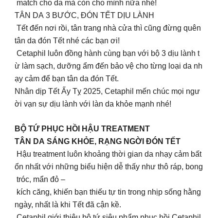
match cho da mà còn cho mình nữa nhé!
TÂN DA 3 BƯỚC, ĐÓN TẾT DỊU LÀNH
Tết đến nơi rồi, tân trang nhà cửa thì cũng đừng quên
tân da đón Tết nhé các bạn ơi!
Cetaphil luôn đồng hành cùng bạn với bộ 3 dịu lành t
ừ làm sạch, dưỡng ẩm đến bảo vệ cho từng loại da nh
ạy cảm để bạn tân da đón Tết.
Nhân dịp Tết Ấy Tỵ 2025, Cetaphil mến chúc mọi ngư
ời vạn sự dịu lành với làn da khỏe mạnh nhé!
BỘ TỨ PHỤC HỒI HẬU TREATMENT
TÂN DA SÁNG KHỎE, RẠNG NGỜI ĐÓN TẾT
Hậu treatment luôn khoảng thời gian da nhạy cảm bất
ổn nhất với những biểu hiện dễ thấy như thô ráp, bong
tróc, mẩn đỏ –
kích căng, khiến bạn thiếu tự tin trong nhịp sống hằng
ngày, nhất là khi Tết đã cận kề.
Cetaphil giới thiệu bộ tứ siêu phẩm phục hồi Cetaphil