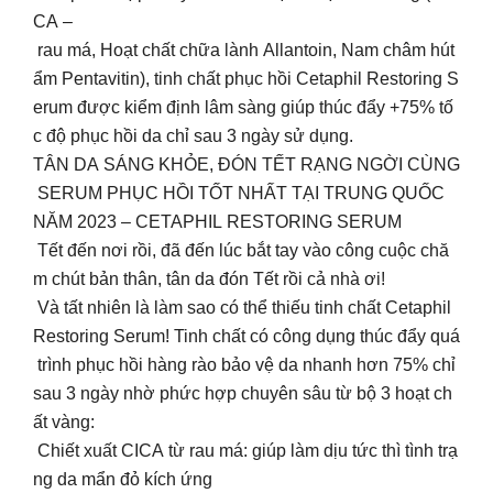
CA –
rau má, Hoạt chất chữa lành Allantoin, Nam châm hút
ẩm Pentavitin), tinh chất phục hồi Cetaphil Restoring S
erum được kiểm định lâm sàng giúp thúc đẩy +75% tố
c độ phục hồi da chỉ sau 3 ngày sử dụng.
TÂN DA SÁNG KHỎE, ĐÓN TẾT RẠNG NGỜI CÙNG
SERUM PHỤC HỒI TỐT NHẤT TẠI TRUNG QUỐC
NĂM 2023 – CETAPHIL RESTORING SERUM
Tết đến nơi rồi, đã đến lúc bắt tay vào công cuộc chă
m chút bản thân, tân da đón Tết rồi cả nhà ơi!
Và tất nhiên là làm sao có thể thiếu tinh chất Cetaphil
Restoring Serum! Tinh chất có công dụng thúc đẩy quá
trình phục hồi hàng rào bảo vệ da nhanh hơn 75% chỉ
sau 3 ngày nhờ phức hợp chuyên sâu từ bộ 3 hoạt ch
ất vàng:
Chiết xuất CICA từ rau má: giúp làm dịu tức thì tình trạ
ng da mẩn đỏ kích ứng