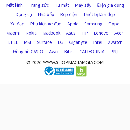
Mắt kính
Trang sức
Tủ mát
Máy sấy
Điện gia dụng
Dụng cụ
Nhà bếp
Bếp điện
Thiết bị làm đẹp
Xe đạp
Phụ kiện xe đạp
Apple
Samsung
Oppo
Xiaomi
Nokia
Macbook
Asus
HP
Lenovo
Acer
DELL
MSI
Surface
LG
Gigabyte
Intel
Xwatch
Đồng hồ CASIO
Avaji
Biti’s
CALIFORNIA
PNJ
© 2026 WWW.SHOPMAGIAMGIA.COM