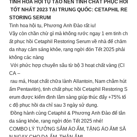
TINH HOA HỘI TỤ TẠO NÊN TINH CHẤT PHỤC HỒI
TỐT NHẤT 2023 TẠI TRUNG QUỐC: CETAPHIL RE
STORING SERUM
Tinh hoa hội tụ, Phương Anh Đào rất iu!
Vậy còn chần chừ gì mà không rước ngay 1 em tinh ch
ất phục hồi Cetaphil Restoring Serum về nhà để chăm
da nhạy cảm sáng khỏe, rạng ngời đón Tết 2025 phải
không các nàng
Với phức hợp chuyên sâu từ bộ 3 hoạt chất vàng (CI
CA –
rau má, Hoạt chất chữa lành Allantoin, Nam châm hút
ẩm Pentavitin), tinh chất phục hồi Cetaphil Restoring S
erum được kiểm định lâm sàng giúp thúc đẩy +75% tố
c độ phục hồi da chỉ sau 3 ngày sử dụng.
Đồng hành cùng Cetaphil & Phương Anh Đào để tân
da sáng khỏe, rạng ngời đón Tết 2025 nhé!
COMBO LÝ TƯỞNG SẮM ÁO ẨM, TẶNG ÁO ẤM! SĂ
N NGAY CHO DA ẨM, THÂN ẤM!