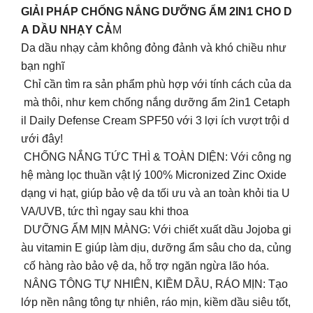
GIẢI PHÁP CHỐNG NẮNG DƯỠNG ẨM 2IN1 CHO D
A DẦU NHẠY CẢ
M
Da dầu nhạy cảm không đỏng đảnh và khó chiều như
bạn nghĩ
Chỉ cần tìm ra sản phẩm phù hợp với tính cách của da
mà thôi, như kem chống nắng dưỡng ẩm 2in1 Cetaph
il Daily Defense Cream SPF50 với 3 lợi ích vượt trội d
ưới đây!
CHỐNG NẮNG TỨC THÌ & TOÀN DIỆN: Với công ng
hệ màng lọc thuần vật lý 100% Micronized Zinc Oxide
dạng vi hạt, giúp bảo vệ da tối ưu và an toàn khỏi tia U
VA/UVB, tức thì ngay sau khi thoa
DƯỠNG ẨM MỊN MÀNG: Với chiết xuất dầu Jojoba gi
àu vitamin E giúp làm dịu, dưỡng ẩm sâu cho da, củng
cố hàng rào bảo vệ da, hỗ trợ ngăn ngừa lão hóa.
NÂNG TÔNG TỰ NHIÊN, KIỀM DẦU, RÁO MỊN: Tạo
lớp nền nâng tông tự nhiên, ráo mịn, kiềm dầu siêu tốt,