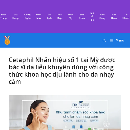
Chuyển
đến
Mẹ
Thời
Gia
Công
Điện
Du
Phụ
Dịch
Sức
Đời
Bảo
Tài
nội
&
Trang
Dụng
Nghệ
Máy
Lịch
Kiện
Vụ
Khỏe
Sống
Hiểm
Chính
Bé
dung
Menu
Cetaphil Nhãn hiệu số 1 tại Mỹ được
bác sĩ da liễu khuyên dùng với công
thức khoa học dịu lành cho da nhạy
cảm