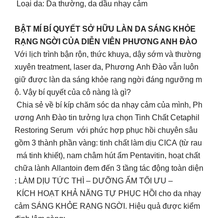
Loại da: Da thường, da dầu nhạy cảm
BẬT MÍ BÍ QUYẾT SỞ HỮU LÀN DA SÁNG KHỎE
RẠNG NGỜI CỦA DIỄN VIÊN PHƯƠNG ANH ĐÀO
Với lịch trình bận rộn, thức khuya, dậy sớm và thường
xuyên treatment, laser da, Phương Anh Đào vẫn luôn
giữ được làn da sáng khỏe rạng ngời đáng ngưỡng m
ộ. Vậy bí quyết của cô nàng là gì?
Chia sẻ về bí kíp chăm sóc da nhạy cảm của mình, Ph
ương Anh Đào tin tưởng lựa chọn Tinh Chất Cetaphil
Restoring Serum với phức hợp phục hồi chuyên sâu
gồm 3 thành phần vàng: tinh chất làm dịu CICA (từ rau
má tinh khiết), nam châm hút ẩm Pentavitin, hoạt chất
chữa lành Allantoin đem đến 3 tầng tác động toàn diện
: LÀM DỊU TỨC THÌ – DƯỠNG ẨM TỐI ƯU –
KÍCH HOẠT KHẢ NĂNG TỰ PHỤC HỒI cho da nhạy
cảm SÁNG KHỎE RẠNG NGỜI. Hiệu quả được kiểm