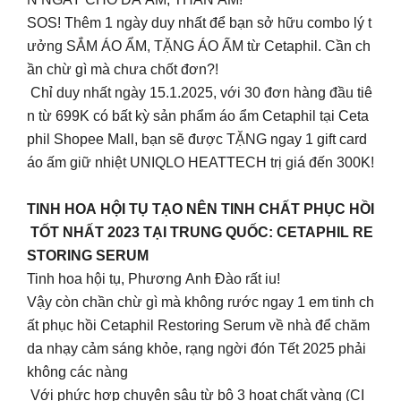
SOS! Thêm 1 ngày duy nhất để bạn sở hữu combo lý t
ưởng SẮM ÁO ẨM, TẶNG ÁO ẤM từ Cetaphil. Cần ch
ần chừ gì mà chưa chốt đơn?!
Chỉ duy nhất ngày 15.1.2025, với 30 đơn hàng đầu tiê
n từ 699K có bất kỳ sản phẩm áo ẩm Cetaphil tại Ceta
phil Shopee Mall, bạn sẽ được TẶNG ngay 1 gift card
áo ấm giữ nhiệt UNIQLO HEATTECH trị giá đến 300K!
TINH HOA HỘI TỤ TẠO NÊN TINH CHẤT PHỤC HỒI
TỐT NHẤT 2023 TẠI TRUNG QUỐC: CETAPHIL RE
STORING SERUM
Tinh hoa hội tụ, Phương Anh Đào rất iu!
Vậy còn chần chừ gì mà không rước ngay 1 em tinh ch
ất phục hồi Cetaphil Restoring Serum về nhà để chăm
da nhạy cảm sáng khỏe, rạng ngời đón Tết 2025 phải
không các nàng
Với phức hợp chuyên sâu từ bộ 3 hoạt chất vàng (CI