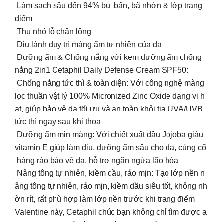
Làm sạch sâu đến 94% bụi bẩn, bã nhờn & lớp trang
điểm
Thu nhỏ lỗ chân lông
Dịu lành duy trì màng ẩm tự nhiên của da
Dưỡng ẩm & Chống nắng với kem dưỡng ẩm chống
nắng 2in1 Cetaphil Daily Defense Cream SPF50:
Chống nắng tức thì & toàn diện: Với công nghệ màng
lọc thuần vật lý 100% Micronized Zinc Oxide dạng vi h
ạt, giúp bảo vệ da tối ưu và an toàn khỏi tia UVA/UVB,
tức thì ngay sau khi thoa
Dưỡng ẩm mịn màng: Với chiết xuất dầu Jojoba giàu
vitamin E giúp làm dịu, dưỡng ẩm sâu cho da, củng cố
hàng rào bảo vệ da, hỗ trợ ngăn ngừa lão hóa
Nâng tông tự nhiên, kiềm dầu, ráo mịn: Tạo lớp nền n
âng tông tự nhiên, ráo mịn, kiềm dầu siêu tốt, không nh
ờn rít, rất phù hợp làm lớp nền trước khi trang điểm
Valentine này, Cetaphil chúc bạn không chỉ tìm được a