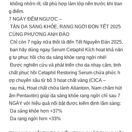
không nhờn rít, rất phù hợp làm lớp nền trước khi tran
g điểm.
7 NGÀY ĐẾM NGƯỢC –
TÂN DA SÁNG KHỎE, RẠNG NGỜI ĐÓN TẾT 2025
CÙNG PHƯƠNG ANH ĐÀO
Chỉ còn 7 ngày nữa thôi là đến Tết Nguyên Đán 2025,
bạn hãy dùng ngay Serum Cetaphil Kích hoạt khả năn
g tự phục hồi cho da sáng khỏe rạng ngời nhé!
Được nghiên cứu và phát triển cho da nhạy cảm, tinh
chất phục hồi Cetaphil Restoring Serum chứa phức h
ợp chuyên sâu từ bộ 3 hoạt chất vàng (CICA –
rau má, Hoạt chất chữa lành Allantoin, Nam châm hút
ẩm Pentavitin) giúp da sáng khỏe rạng ngời chỉ sau 7
NGÀY với hiệu quả nổi bật được kiểm định lâm sàng:
Da sáng khỏe hơn +37%
Da rạng ngời hơn +33%