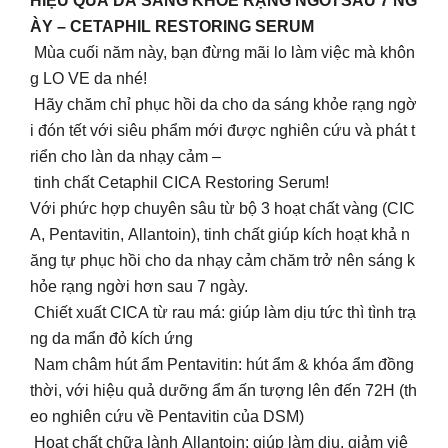
HIỆU QUẢ DA SÁNG KHỎE RẠNG NGỜI SAU 7 NG
ÀY – CETAPHIL RESTORING SERUM
Mùa cuối năm này, bạn đừng mãi lo làm việc mà khôn
g LO VE da nhé!
Hãy chăm chỉ phục hồi da cho da sáng khỏe rạng ngờ
i đón tết với siêu phẩm mới được nghiên cứu và phát t
riển cho làn da nhạy cảm –
tinh chất Cetaphil CICA Restoring Serum!
Với phức hợp chuyên sâu từ bộ 3 hoạt chất vàng (CIC
A, Pentavitin, Allantoin), tinh chất giúp kích hoạt khả n
ăng tự phục hồi cho da nhạy cảm chăm trở nên sáng k
hỏe rạng ngời hơn sau 7 ngày.
Chiết xuất CICA từ rau má: giúp làm dịu tức thì tình trạ
ng da mẩn đỏ kích ứng
Nam châm hút ẩm Pentavitin: hút ẩm & khóa ẩm đồng
thời, với hiệu quả dưỡng ẩm ấn tượng lên đến 72H (th
eo nghiên cứu về Pentavitin của DSM)
Hoạt chất chữa lành Allantoin: giúp làm dịu, giảm viê