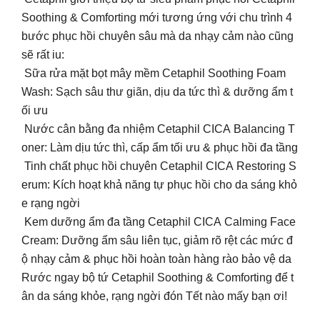
Soothing & Comforting mới tương ứng với chu trình 4
bước phục hồi chuyên sâu mà da nhạy cảm nào cũng
sẽ rất iu:
Sữa rửa mặt bọt mây mềm Cetaphil Soothing Foam
Wash: Sạch sâu thư giãn, dịu da tức thì & dưỡng ẩm t
ối ưu
Nước cân bằng đa nhiệm Cetaphil CICA Balancing T
oner: Làm dịu tức thì, cấp ẩm tối ưu & phục hồi đa tầng
Tinh chất phục hồi chuyên Cetaphil CICA Restoring S
erum: Kích hoạt khả năng tự phục hồi cho da sáng khỏ
e rạng ngời
Kem dưỡng ẩm đa tầng Cetaphil CICA Calming Face
Cream: Dưỡng ẩm sâu liên tục, giảm rõ rệt các mức đ
ộ nhạy cảm & phục hồi hoàn toàn hàng rào bảo vệ da
Rước ngay bộ tứ Cetaphil Soothing & Comforting để t
ân da sáng khỏe, rạng ngời đón Tết nào mấy bạn ơi!