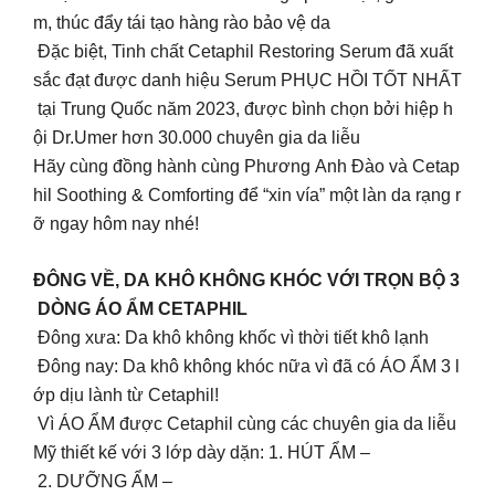
m, thúc đẩy tái tạo hàng rào bảo vệ da
Đặc biệt, Tinh chất Cetaphil Restoring Serum đã xuất
sắc đạt được danh hiệu Serum PHỤC HỒI TỐT NHẤT
tại Trung Quốc năm 2023, được bình chọn bởi hiệp h
ội Dr.Umer hơn 30.000 chuyên gia da liễu
Hãy cùng đồng hành cùng Phương Anh Đào và Cetap
hil Soothing & Comforting để “xin vía” một làn da rạng r
ỡ ngay hôm nay nhé!
ĐÔNG VỀ, DA KHÔ KHÔNG KHÓC VỚI TRỌN BỘ 3
DÒNG ÁO ẨM CETAPHIL
Đông xưa: Da khô không khốc vì thời tiết khô lạnh
Đông nay: Da khô không khóc nữa vì đã có ÁO ẨM 3 l
ớp dịu lành từ Cetaphil!
Vì ÁO ẨM được Cetaphil cùng các chuyên gia da liễu
Mỹ thiết kế với 3 lớp dày dặn: 1. HÚT ẨM –
2. DƯỠNG ẨM –