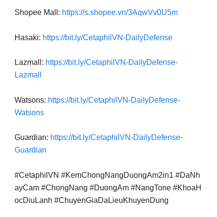
Shopee Mall:
https://s.shopee.vn/3AqwVv0U5m
Hasaki:
https://bit.ly/CetaphilVN-DailyDefense
Lazmall:
https://bit.ly/CetaphilVN-DailyDefense-
Lazmall
Watsons:
https://bit.ly/CetaphilVN-DailyDefense-
Watsons
Guardian:
https://bit.ly/CetaphilVN-DailyDefense-
Guardian
#CetaphilVN #KemChongNangDuongAm2in1 #DaNh
ayCam #ChongNang #DuongAm #NangTone #KhoaH
ocDiuLanh #ChuyenGiaDaLieuKhuyenDung