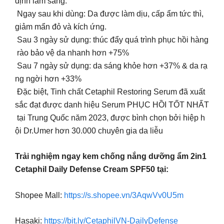
định lâm sàng:
Ngay sau khi dùng: Da được làm dịu, cấp ẩm tức thì,
giảm mẩn đỏ và kích ứng.
Sau 3 ngày sử dụng: thúc đẩy quá trình phục hồi hàng
rào bảo vệ da nhanh hơn +75%
Sau 7 ngày sử dụng: da sáng khỏe hơn +37% & da rạ
ng ngời hơn +33%
Đặc biệt, Tinh chất Cetaphil Restoring Serum đã xuất
sắc đạt được danh hiệu Serum PHỤC HỒI TỐT NHẤT
tại Trung Quốc năm 2023, được bình chọn bởi hiệp h
ội Dr.Umer hơn 30.000 chuyên gia da liễu
Trải nghiệm ngay kem chống nắng dưỡng ẩm 2in1
Cetaphil Daily Defense Cream SPF50 tại:
Shopee Mall:
https://s.shopee.vn/3AqwVv0U5m
Hasaki:
https://bit.ly/CetaphilVN-DailyDefense