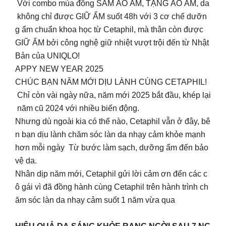
Với combo mùa đông SẮM ÁO ẤM, TẶNG ÁO ẤM, da
không chỉ được GIỮ ẨM suốt 48h với 3 cơ chế dưỡn
g ẩm chuẩn khoa học từ Cetaphil, mà thân còn được
GIỮ ẤM bởi công nghệ giữ nhiệt vượt trội đến từ Nhật
Bản của UNIQLO!
APPY NEW YEAR 2025
CHÚC BẠN NĂM MỚI DỊU LÀNH CÙNG CETAPHIL!
Chỉ còn vài ngày nữa, năm mới 2025 bắt đầu, khép lại
năm cũ 2024 với nhiều biến động.
Nhưng dù ngoài kia có thế nào, Cetaphil vẫn ở đây, bê
n bạn dịu lành chăm sóc làn da nhạy cảm khỏe mạnh
hơn mỗi ngày Từ bước làm sạch, dưỡng ẩm đến bảo
vệ da.
Nhân dịp năm mới, Cetaphil gửi lời cảm ơn đến các c
ô gái vì đã đồng hành cùng Cetaphil trên hành trình ch
ăm sóc làn da nhạy cảm suốt 1 năm vừa qua