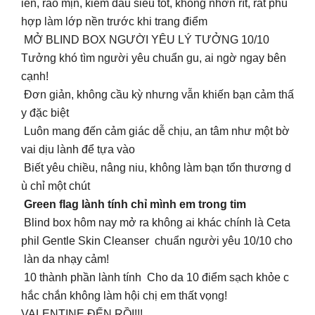
iên, ráo mịn, kiềm dầu siêu tốt, không nhờn rít, rất phù
hợp làm lớp nền trước khi trang điểm
MỞ BLIND BOX NGƯỜI YÊU LÝ TƯỞNG 10/10
Tưởng khó tìm người yêu chuẩn gu, ai ngờ ngay bên
cạnh!
Đơn giản, không cầu kỳ nhưng vẫn khiến bạn cảm thấ
y đặc biệt
Luôn mang đến cảm giác dễ chịu, an tâm như một bờ
vai dịu lành để tựa vào
Biết yêu chiều, nâng niu, không làm bạn tổn thương d
ù chỉ một chút
Green flag lành tính chỉ mình em trong tim
Blind box hôm nay mở ra không ai khác chính là Ceta
phil Gentle Skin Cleanser chuẩn người yêu 10/10 cho
làn da nhạy cảm!
10 thành phần lành tính Cho da 10 điểm sạch khỏe c
hắc chắn không làm hội chị em thất vọng!
VALENTINE ĐẾN RỒI!!!