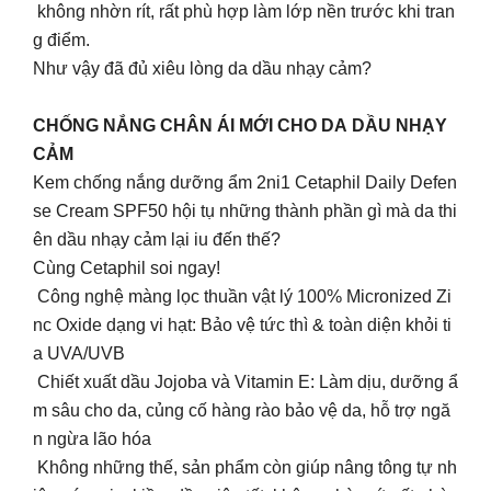
không nhờn rít, rất phù hợp làm lớp nền trước khi tran
g điểm.
Như vậy đã đủ xiêu lòng da dầu nhạy cảm?
CHỐNG NẮNG CHÂN ÁI MỚI CHO DA DẦU NHẠY
CẢM
Kem chống nắng dưỡng ẩm 2ni1 Cetaphil Daily Defen
se Cream SPF50 hội tụ những thành phần gì mà da thi
ên dầu nhạy cảm lại iu đến thế?
Cùng Cetaphil soi ngay!
Công nghệ màng lọc thuần vật lý 100% Micronized Zi
nc Oxide dạng vi hạt: Bảo vệ tức thì & toàn diện khỏi ti
a UVA/UVB
Chiết xuất dầu Jojoba và Vitamin E: Làm dịu, dưỡng ẩ
m sâu cho da, củng cố hàng rào bảo vệ da, hỗ trợ ngă
n ngừa lão hóa
Không những thế, sản phẩm còn giúp nâng tông tự nh