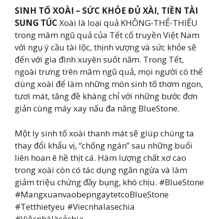
SINH TỐ XOÀI – SỨC KHỎE ĐỦ XÀI, TIỀN TÀI
SUNG TÚC
Xoài là loại quả KHÔNG-THỂ-THIẾU
trong mâm ngũ quả của Tết cổ truyền Việt Nam
với ngụ ý cầu tài lộc, thịnh vượng và sức khỏe sẽ
đến với gia đình xuyên suốt năm. Trong Tết,
ngoài trưng trên mâm ngũ quả, mọi người có thể
dùng xoài để làm những món sinh tố thơm ngon,
tươi mát, tăng đề kháng chỉ với những bước đơn
giản cùng máy xay nấu đa năng BlueStone.
Một ly sinh tố xoài thanh mát sẽ giúp chúng ta
thay đổi khẩu vị, “chống ngán” sau những buổi
liên hoan ê hề thịt cá. Hàm lượng chất xơ cao
trong xoài còn có tác dụng ngăn ngừa và làm
giảm triệu chứng đầy bụng, khó chịu. #BlueStone
#MangxuanvaobepngaytetcoBlueStone
#Tetthietyeu #Viecnhalasechia
#Việcnhàlàsẻchia —