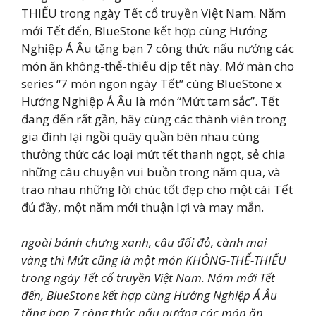
THIẾU trong ngày Tết cổ truyền Việt Nam. Năm
mới Tết đến, BlueStone kết hợp cùng Hướng
Nghiệp Á Âu tặng bạn 7 công thức nấu nướng các
món ăn không-thể-thiếu dịp tết này. Mở màn cho
series “7 món ngon ngày Tết” cùng BlueStone x
Hướng Nghiệp Á Âu là món “Mứt tam sắc”. Tết
đang đến rất gần, hãy cùng các thành viên trong
gia đình lại ngồi quây quần bên nhau cùng
thưởng thức các loại mứt tết thanh ngọt, sẻ chia
những câu chuyện vui buồn trong năm qua, và
trao nhau những lời chúc tốt đẹp cho một cái Tết
đủ đầy, một năm mới thuận lợi và may mắn.
ngoài bánh chưng xanh, câu đối đỏ, cành mai
vàng thì Mứt cũng là một món KHÔNG-THỂ-THIẾU
trong ngày Tết cổ truyền Việt Nam. Năm mới Tết
đến, BlueStone kết hợp cùng Hướng Nghiệp Á Âu
tặng bạn 7 công thức nấu nướng các món ăn