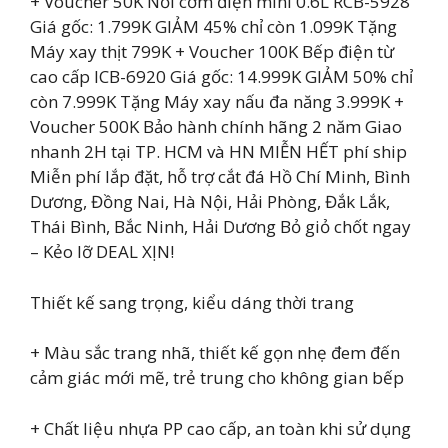
+ Voucher 50K Nồi cơm điện mini 0.6L RCB-5928
Giá gốc: 1.799K GIẢM 45% chỉ còn 1.099K Tặng
Máy xay thịt 799K + Voucher 100K Bếp điện từ
cao cấp ICB-6920 Giá gốc: 14.999K GIẢM 50% chỉ
còn 7.999K Tặng Máy xay nấu đa năng 3.999K +
Voucher 500K Bảo hành chính hãng 2 năm Giao
nhanh 2H tại TP. HCM và HN MIỄN HẾT phí ship
Miễn phí lắp đặt, hỗ trợ cắt đá Hồ Chí Minh, Bình
Dương, Đồng Nai, Hà Nội, Hải Phòng, Đắk Lắk,
Thái Bình, Bắc Ninh, Hải Dương Bỏ giỏ chốt ngay
– Kẻo lỡ DEAL XỊN!
Thiết kế sang trọng, kiểu dáng thời trang
+ Màu sắc trang nhã, thiết kế gọn nhẹ đem đến
cảm giác mới mẽ, trẻ trung cho không gian bếp
+ Chất liệu nhựa PP cao cấp, an toàn khi sử dụng