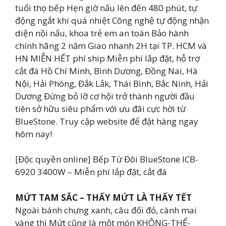
tuổi thọ bếp Hẹn giờ nấu lên đến 480 phút, tự
động ngắt khi quá nhiệt Công nghệ tự động nhận
diện nồi nấu, khoa trẻ em an toàn Bảo hành
chính hãng 2 năm Giao nhanh 2H tại TP. HCM và
HN MIỄN HẾT phí ship Miễn phí lắp đặt, hỗ trợ
cắt đá Hồ Chí Minh, Bình Dương, Đồng Nai, Hà
Nội, Hải Phòng, Đắk Lắk, Thái Bình, Bắc Ninh, Hải
Dương Đừng bỏ lỡ cơ hội trở thành người đầu
tiên sở hữu siêu phẩm với ưu đãi cực hời từ
BlueStone. Truy cập website để đặt hàng ngay
hôm nay!
[Độc quyền online] Bếp Từ Đôi BlueStone ICB-
6920 3400W – Miễn phí lắp đặt, cắt đá
MỨT TAM SẮC – THẤY MỨT LÀ THẤY TẾT
Ngoài bánh chưng xanh, câu đối đỏ, cành mai
vàng thì Mứt cũng là một món KHÔNG-THỂ-