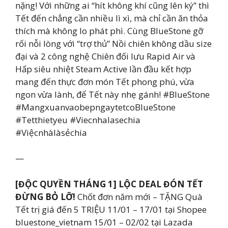
nặng! Với những ai “hít không khí cũng lên ký” thì
Tết đến chẳng cần nhiều lì xì, mà chỉ cần ăn thỏa
thích mà không lo phát phì. Cùng BlueStone gỡ
rối nỗi lòng với “trợ thủ” Nồi chiên không dầu size
đại và 2 công nghệ Chiên đối lưu Rapid Air và
Hấp siêu nhiệt Steam Active lần đầu kết hợp
mang đến thực đơn món Tết phong phú, vừa
ngon vừa lành, để Tết này nhẹ gánh! #BlueStone
#MangxuanvaobepngaytetcoBlueStone
#Tetthietyeu #Viecnhalasechia
#Việcnhàlàsẻchia
—
[ĐỘC QUYỀN THÁNG 1] LỘC DEAL ĐÓN TẾT
ĐỪNG BỎ LỠ!
Chốt đơn năm mới – TẶNG Quà
Tết trị giá đến 5 TRIỆU 11/01 – 17/01 tại Shopee
bluestone_vietnam 15/01 – 02/02 tại Lazada