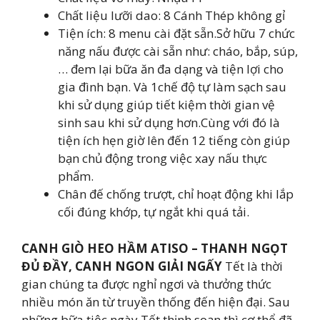
Chất liệu lưỡi dao: 8 Cánh Thép không gỉ
Tiện ích: 8 menu cài đặt sẵn.Sở hữu 7 chức
năng nấu được cài sẵn như: cháo, bắp, súp,
… đem lại bữa ăn đa dạng và tiện lợi cho
gia đình bạn. Và 1chế độ tự làm sạch sau
khi sử dụng giúp tiết kiệm thời gian vệ
sinh sau khi sử dụng hơn.Cùng với đó là
tiện ích hẹn giờ lên đến 12 tiếng còn giúp
bạn chủ động trong việc xay nấu thực
phẩm.
Chân đế chống trượt, chỉ hoạt động khi lắp
cối đúng khớp, tự ngắt khi quá tải.
CANH GIÒ HEO HẦM ATISO – THANH NGỌT
ĐỦ ĐẦY, CANH NGON GIẢI NGẤY
Tết là thời
gian chúng ta được nghỉ ngơi và thưởng thức
nhiều món ăn từ truyền thống đến hiện đại. Sau
những bữa tiệc ngày Tết thịnh soạn thì cơ thể đã