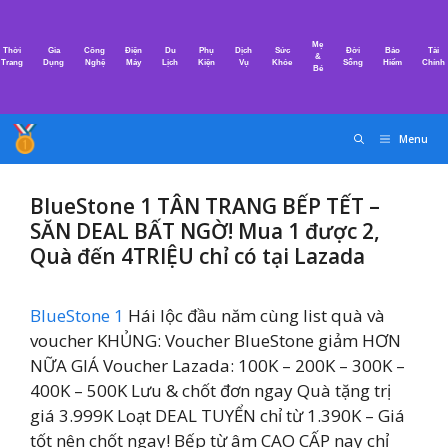
Chuyển
đến
Mẹ
Thời
Gia
Công
Điện
Du
Phụ
Dịch
Sức
Đời
Bảo
Tài
nội
&
Trang
Dụng
Nghệ
Máy
Lịch
Kiện
Vụ
Khỏe
Sống
Hiểm
Chính
Bé
dung
Menu
BlueStone 1 TÂN TRANG BẾP TẾT –
SĂN DEAL BẤT NGỜ! Mua 1 được 2,
Quà đến 4TRIỆU chỉ có tại Lazada
BlueStone 1
Hái lộc đầu năm cùng list quà và
voucher KHỦNG: Voucher BlueStone giảm HƠN
NỮA GIÁ Voucher Lazada: 100K – 200K – 300K –
400K – 500K Lưu & chốt đơn ngay Quà tặng trị
giá 3.999K Loạt DEAL TUYỂN chỉ từ 1.390K – Giá
tốt nên chốt ngay! Bếp từ âm CAO CẤP nay chỉ