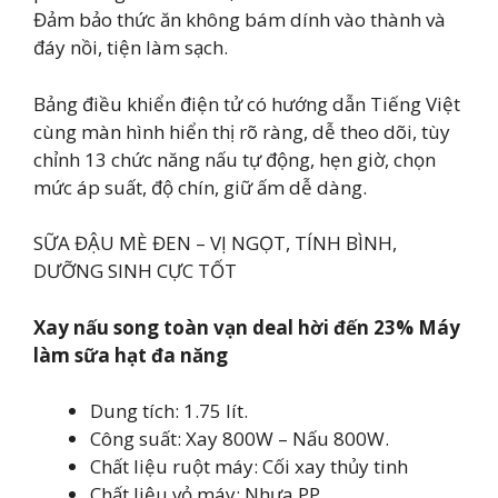
Đảm bảo thức ăn không bám dính vào thành và
đáy nồi, tiện làm sạch.
Bảng điều khiển điện tử có hướng dẫn Tiếng Việt
cùng màn hình hiển thị rõ ràng, dễ theo dõi, tùy
chỉnh 13 chức năng nấu tự động, hẹn giờ, chọn
mức áp suất, độ chín, giữ ấm dễ dàng.
SỮA ĐẬU MÈ ĐEN – VỊ NGỌT, TÍNH BÌNH,
DƯỠNG SINH CỰC TỐT
Xay nấu song toàn vạn deal hời đến 23% Máy
làm sữa hạt đa năng
Dung tích: 1.75 lít.
Công suất: Xay 800W – Nấu 800W.
Chất liệu ruột máy: Cối xay thủy tinh
Chất liệu vỏ máy: Nhựa PP