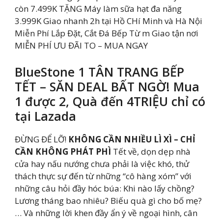
còn 7.499K TẶNG Máy làm sữa hạt đa năng
3.999K Giao nhanh 2h tại Hồ CHí Minh và Hà Nội
Miễn Phí Lắp Đặt, Cắt Đá Bếp Từ m Giao tận nơi
MIỄN PHÍ ƯU ĐÃI TO – MUA NGAY
BlueStone 1 TÂN TRANG BẾP
TẾT – SĂN DEAL BẤT NGỜ! Mua
1 được 2, Quà đến 4TRIỆU chỉ có
tại Lazada
ĐỪNG ĐỂ LỠ!
KHÔNG CẦN NHIỀU LÌ XÌ – CHỈ
CẦN KHÔNG PHÁT PHÌ
Tết về, dọn dẹp nhà
cửa hay nấu nướng chưa phải là việc khó, thử
thách thực sự đến từ những “cô hàng xóm” với
những câu hỏi đầy hóc búa: Khi nào lấy chồng?
Lương tháng bao nhiêu? Biếu quà gì cho bố mẹ?
… Và những lời khen đầy ẩn ý về ngoại hình, cân