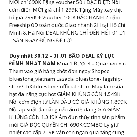
MỚI chỉ 690K Tặng voucher 50K ĐẶC BIỆT: Nồi
cơm điện MỚI giá chỉ 1.299K Tặng Máy xay thịt
trị giá 799K + Voucher 100K BẢO HÀNH 2 năm
Freeship 0Đ toàn quốc Giao nhanh 2H tại Hồ Chí
Minh & Hà Nội DEAL KHỦNG CHỈ ĐẾN HẾT 01.01
– SĂN NGAY ĐỪNG ĐỂ LỠ!
Duy nhất 30.12 – 01.01 BÃO DEAL KỶ LỤC
ĐỈNH NHẤT NĂM
Mua 1 Được 3 – Quà siêu xịn.
Thêm vào giỏ hàng chốt đơn ngay Shopee
bluestone_vietnam Lazada bluestone-flagship-
store/ TiKibluestone-official-store Máy làm sữa
hạt đa năng cực hot GIẢM KHỦNG CÒN 1.549K
Nồi cơm điện tử LẦN ĐẦU CÓ GIÁ KHỦNG 1.899K
Nồi áp suất đa năng nấu ăn dễ dàng GIÁ GIẢM
KHỦNG CÒN 1.349K Ấm đun thủy tinh sản phẩm
mới GIÁ ĐỘC QUYỀN CHỈ 690K COMBO Ly giữ
nhiệt cao cấp 769K Vẫn còn ngàn quà tặng cùng