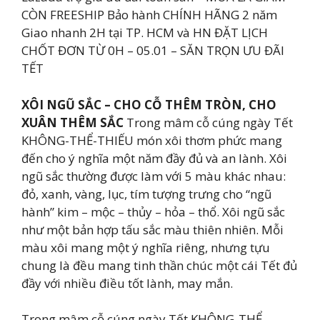
CÒN FREESHIP Bảo hành CHÍNH HÃNG 2 năm
Giao nhanh 2H tại TP. HCM và HN ĐẶT LỊCH
CHỐT ĐƠN TỪ 0H – 05.01 – SĂN TRỌN ƯU ĐÃI
TẾT
XÔI NGŨ SẮC – CHO CỖ THÊM TRÒN, CHO
XUÂN THÊM SẮC
Trong mâm cỗ cúng ngày Tết
KHÔNG-THỂ-THIẾU món xôi thơm phức mang
đến cho ý nghĩa một năm đầy đủ và an lành. Xôi
ngũ sắc thường được làm với 5 màu khác nhau:
đỏ, xanh, vàng, lục, tím tượng trưng cho “ngũ
hành” kim – mộc – thủy – hỏa – thổ. Xôi ngũ sắc
như một bản hợp tấu sắc màu thiên nhiên. Mỗi
màu xôi mang một ý nghĩa riêng, nhưng tựu
chung là đều mang tinh thần chúc một cái Tết đủ
đầy với nhiều điều tốt lành, may mắn.
Trong mâm cỗ cúng ngày Tết KHÔNG-THỂ-