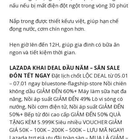
nấu nếu bị mất điện đột ngột trong vòng 30 phút
Nắp trong được thiết kếưu việt, giúp hạn chế
đọng nước, cơm chín ngon hơn.
Hẹn giờ lên đến 12H, giúp gia đinh có bữa ăn
ngon và tiết kiệm thời gian.
LAZADA KHAI DEAL ĐẦU NĂM – SĂN SALE
ĐÓN TẾT NGAY
Đặt lịch chốt LỘC DEAL từ 05.01
– 07.01 ngay bluestone-flagship-store Nồi chiên
không dầu GIẢM ĐẾN 60%+ Máy làm sữa hạt đa
năng, Nồi áp suất GIẢM ĐẾN 49% Lò vi sóng có
nướng, Nồi cơm điện tử, Nồi áp suất GIẢM ĐẾN
50%+ Bếp từ đôi cao cấp GIẢM ĐẾN 50% QUÀ
TẶNG KÈM 5.999K Siêu nhiều VOUCHER GIẢM
GIÁ 50K – 100K – 200K – 500K – LƯU MÃ NGAY!
Lazada trợ giá ưu đãi toàn sàn – MUA LÀ GIẢM –