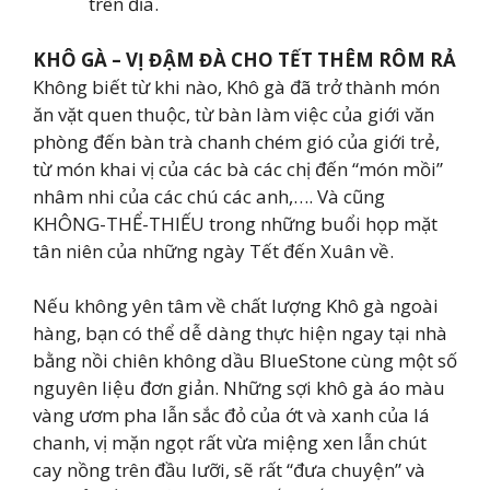
trên đĩa.
KHÔ GÀ – VỊ ĐẬM ĐÀ CHO TẾT THÊM RÔM RẢ
Không biết từ khi nào, Khô gà đã trở thành món
ăn vặt quen thuộc, từ bàn làm việc của giới văn
phòng đến bàn trà chanh chém gió của giới trẻ,
từ món khai vị của các bà các chị đến “món mồi”
nhâm nhi của các chú các anh,…. Và cũng
KHÔNG-THỂ-THIẾU trong những buổi họp mặt
tân niên của những ngày Tết đến Xuân về.
Nếu không yên tâm về chất lượng Khô gà ngoài
hàng, bạn có thể dễ dàng thực hiện ngay tại nhà
bằng nồi chiên không dầu BlueStone cùng một số
nguyên liệu đơn giản. Những sợi khô gà áo màu
vàng ươm pha lẫn sắc đỏ của ớt và xanh của lá
chanh, vị mặn ngọt rất vừa miệng xen lẫn chút
cay nồng trên đầu lưỡi, sẽ rất “đưa chuyện” và