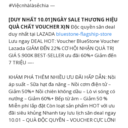
#Việcnhàlàsẻchia —
[DUY NHẤT 10.01]NGÀY SALE THƯƠNG HIỆU
QUÀ CHẤT VOUCHER XỊN
Độc quyền săn deal
duy nhất tại LAZADA
bluestone-flagship-store
Lưu ngay DEAL HOT: Voucher BlueStone Voucher
Lazada GIẢM ĐẾN 22% CƠ HỘI NHẬN QUÀ TRỊ
GIÁ 5.900K BEST-SELLER ưu đãi 60%+ Giảm đến
7 TRIỆU —-
KHÁM PHÁ THÊM NHIỀU ƯU ĐÃI HẤP DẪN: Nồi
áp suất – Sữa hạt đa năng – Nồi cơm điện tử –
Giảm 50%+ Nồi chiên không dầu – Lò vi sóng có
nướng – Giảm 60%+ Bếp từ âm – Giảm 50 %
Miễn phí lắp đặt Còn loạt sản phẩm HOT với ưu
đãi siêu khủng Nhanh tay lưu lịch săn deal ngay
10.01 – QUÀ ĐỘC QUYỀN – VOUCHER CỰC LỚN!