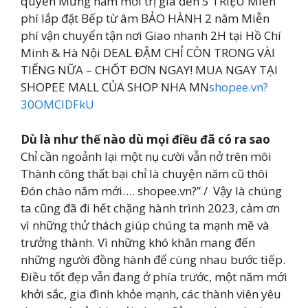
quyền Mừng năm mới trị giá đến 5 TRIỆU Miễn
phí lắp đặt Bếp từ âm BẢO HÀNH 2 năm Miễn
phí vận chuyển tận nơi Giao nhanh 2H tại Hồ Chí
Minh & Hà Nội DEAL ĐẬM CHỈ CÒN TRONG VÀI
TIẾNG NỮA – CHỐT ĐƠN NGAY! MUA NGAY TẠI
SHOPEE MALL CỦA SHOP NHA MN
shopee.vn?
30OMClDFkU
Dù là như thế nào dù mọi điều đã có ra sao
Chỉ cần ngoảnh lại một nụ cười vẫn nở trên môi
Thành công thất bại chỉ là chuyện năm cũ thôi
Đón chào năm mới…. ️shopee.vn?️” / ️ Vậy là chúng
ta cũng đã đi hết chặng hành trình 2023, cảm ơn
vì những thử thách giúp chúng ta mạnh mẽ và
trưởng thành. Vì những khó khăn mang đến
những người đồng hành để cùng nhau bước tiếp.
Điều tốt đẹp vẫn đang ở phía trước, một năm mới
khởi sắc, gia đình khỏe mạnh, các thành viên yêu