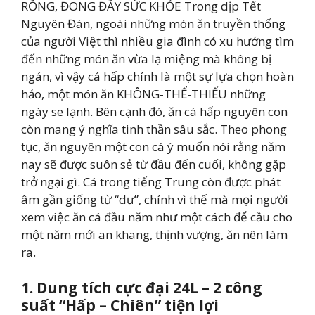
RỒNG, ĐONG ĐẦY SỨC KHỎE Trong dịp Tết
Nguyên Đán, ngoài những món ăn truyền thống
của người Việt thì nhiều gia đình có xu hướng tìm
đến những món ăn vừa lạ miệng mà không bị
ngán, vì vậy cá hấp chính là một sự lựa chọn hoàn
hảo, một món ăn KHÔNG-THỂ-THIẾU những
ngày se lạnh. Bên cạnh đó, ăn cá hấp nguyên con
còn mang ý nghĩa tinh thần sâu sắc. Theo phong
tục, ăn nguyên một con cá ý muốn nói rằng năm
nay sẽ được suôn sẻ từ đầu đến cuối, không gặp
trở ngại gì. Cá trong tiếng Trung còn được phát
âm gần giống từ “dư”, chính vì thế mà mọi người
xem việc ăn cá đầu năm như một cách để cầu cho
một năm mới an khang, thịnh vượng, ăn nên làm
ra.
1. Dung tích cực đại 24L – 2 công
suất “Hấp – Chiên” tiện lợi