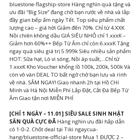
bluestone-flagship-store Hàng nghìn quà tặng và
ưu đãi “Big Size” đang chờ bạn rước về nhà và lắp
đầy gian bếp ấm ngày Tết. Top siêu phẩm chất
lượng cao – giá hời Giảm đến 70%. Chỉ từ 4.XXK
Nồi chiên không dầu GIÁ SIÊU NHỎ chỉ 1.xxxK –
Giảm hơn 60%++ Bếp Từ Âm chỉ còn 6.xxxK Tặng
ngay quà siêu giá trị 5.999k Siêu nhiều sản phẩm
HOT: Sữa hạt, Lò vi sóng, Nồi áp suất,…Chỉ từ
1.xxxK Kho Voucher khổng lồ 100k, 200k, 500k Và
còn vô vàn DEAL TO bất ngờ chờ bạn lưu và rinh
về nhà. SẮM NGAY! Giao nhanh 2h tại Hồ CHí
Minh và Hà Nội Miễn Phí Lắp Đặt, Cắt Đá Bếp Từ
Âm Giao tận nơi MIỄN PHÍ
[CHỈ 1 NGÀY – 11.01] SIÊU SALE SINH NHẬT
SĂN QUÀ CỰC ĐÃ
Hàng nghìn ưu đãi hấp dẫn
có 1-0-2. Chốt deal tại Tiki ngaycua-
hang/bluestone-official-store Mua 1 ĐƯỢC 2 –