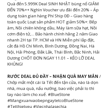
Quà đến 5.999K Deal SINH NHẬT bùng nổ GIẢM
ĐẾN 70%++ Nghìn Voucher ưu đãi đến 20% – Áp
dụng toàn gian hàng Phí Ship 0Đ – Giao hàng
toàn quốc Loạt sản phẩm HOT giảm 50%+: Bếp
âm, Nồi chiên không dầu, Máy làm sữa hạt, Nồi
cơm điện tử,… Bảo hành chính hãng 2 năm Giao
nhanh 2H tại TP. HCM và HN Miễn phí lắp đặt,
cắt đá Hồ Chí Minh, Bình Dương, Đồng Nai, Hà
Nội, Hải Phòng, Đắk Lắk, Thái Bình, Bắc Ninh, Hải
Dương CHỐT ĐƠN NGAY 11.01 – KẺO LỠ DEAL
KHỦNG!
RƯỚC DEAL ĐỦ ĐẦY – NHẬN QUÀ MAY MẮN
/
Chớp mắt một cái là Tết đến tận cửa, nào là dọn
nhà, mua quà, nấu nướng, bao việc phải lo thì
tay nào làm cho xuể. #BlueStone
#MangxuanvaobepngaytetcoBlueStone
#Tetthietyeu #Viecnhalasechia