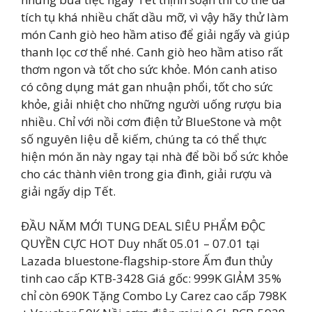
tích tụ khá nhiều chất dầu mỡ, vì vậy hãy thử làm
món Canh giò heo hầm atiso để giải ngấy và giúp
thanh lọc cơ thể nhé. Canh giò heo hầm atiso rất
thơm ngon và tốt cho sức khỏe. Món canh atiso
có công dụng mát gan nhuận phổi, tốt cho sức
khỏe, giải nhiệt cho những người uống rượu bia
nhiều. Chỉ với nồi cơm điện tử BlueStone và một
số nguyên liệu dễ kiếm, chúng ta có thể thực
hiện món ăn này ngay tại nhà để bồi bổ sức khỏe
cho các thành viên trong gia đình, giải rượu và
giải ngấy dịp Tết.
ĐẦU NĂM MỚI TUNG DEAL SIÊU PHẨM ĐỘC
QUYỀN CỰC HOT Duy nhất 05.01 – 07.01 tại
Lazada bluestone-flagship-store Ấm đun thủy
tinh cao cấp KTB-3428 Giá gốc: 999K GIẢM 35%
chỉ còn 690K Tặng Combo Ly Carez cao cấp 798K