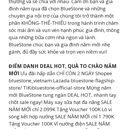
thương và sẻ chia với nhau. Cảm ơn bạn và gia
đình năm qua đã chọn BlueStone và những
chuyên gia nội trợ của chúng tôi trở thành một
phần KHÔNG-THỂ-THIẾU trong hành trình chăm
sóc mái ấm và vun vén hạnh phúc gia đình, thông
qua những bữa cơm nhà ngon và lành. ️
BlueStone chúc bạn và gia đình năm mới nhẹ
gánh, đủ đầy sức khỏe và trọn vẹn niềm vui!
ĐIỂM DANH DEAL HOT, QUÀ TO CHÀO NĂM
MỚI
Ưu đãi hấp dẫn CHỈ CÒN 2 NGÀY Shopee
bluestone_vietnam Lazada bluestone-flagship-
store/ TiKibluestone-official-store Mừng năm
mới BlueStone tung ngàn DEAL HOT, nhanh tay
chốt sale ngay! Máy xay sữa hạt đa năng SALE
NĂM MỚI chỉ 2.099K Tặng Voucher 100K Lò vi
sóng kết hợp nướng SALE NĂM MỚI chỉ 1.790K
Tặng Voucher 100K Vỉ nướng điện SALE NĂM