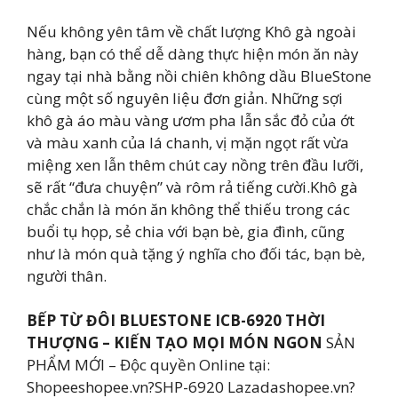
Nếu không yên tâm về chất lượng Khô gà ngoài
hàng, bạn có thể dễ dàng thực hiện món ăn này
ngay tại nhà bằng nồi chiên không dầu BlueStone
cùng một số nguyên liệu đơn giản. Những sợi
khô gà áo màu vàng ươm pha lẫn sắc đỏ của ớt
và màu xanh của lá chanh, vị mặn ngọt rất vừa
miệng xen lẫn thêm chút cay nồng trên đầu lưỡi,
sẽ rất “đưa chuyện” và rôm rả tiếng cười.Khô gà
chắc chắn là món ăn không thể thiếu trong các
buổi tụ họp, sẻ chia với bạn bè, gia đình, cũng
như là món quà tặng ý nghĩa cho đối tác, bạn bè,
người thân.
BẾP TỪ ĐÔI BLUESTONE ICB-6920 THỜI
THƯỢNG – KIẾN TẠO MỌI MÓN NGON
SẢN
PHẨM MỚI – Độc quyền Online tại:
Shopeeshopee.vn?SHP-6920 Lazadashopee.vn?