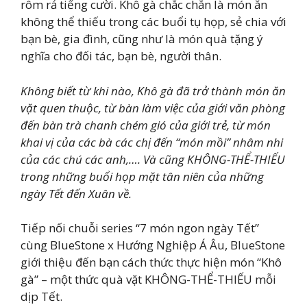
rôm rả tiếng cười. Khô gà chắc chắn là món ăn
không thể thiếu trong các buổi tụ họp, sẻ chia với
bạn bè, gia đình, cũng như là món quà tặng ý
nghĩa cho đối tác, bạn bè, người thân.
Không biết từ khi nào, Khô gà đã trở thành món ăn
vặt quen thuộc, từ bàn làm việc của giới văn phòng
đến bàn trà chanh chém gió của giới trẻ, từ món
khai vị của các bà các chị đến “món mồi” nhâm nhi
của các chú các anh,…. Và cũng KHÔNG-THỂ-THIẾU
trong những buổi họp mặt tân niên của những
ngày Tết đến Xuân về.
Tiếp nối chuỗi series “7 món ngon ngày Tết”
cùng BlueStone x Hướng Nghiệp Á Âu, BlueStone
giới thiệu đến bạn cách thức thực hiện món “Khô
gà” – một thức quà vặt KHÔNG-THỂ-THIẾU mỗi
dịp Tết.