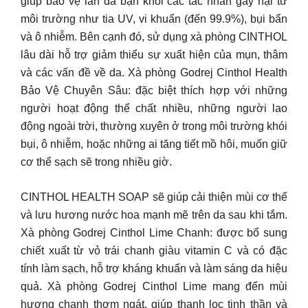
giúp bảo vệ làn da bạn khỏi các tác nhân gây hại từ
môi trường như tia UV, vi khuẩn (đến 99.9%), bụi bẩn
và ô nhiễm. Bên cạnh đó, sử dụng xà phòng CINTHOL
lâu dài hỗ trợ giảm thiểu sự xuất hiện của mụn, thâm
và các vấn đề về da. Xà phòng Godrej Cinthol Health
Bảo Vệ Chuyên Sâu: đặc biệt thích hợp với những
người hoạt động thể chất nhiều, những người lao
động ngoài trời, thường xuyên ở trong môi trường khói
bụi, ô nhiễm, hoặc những ai tăng tiết mồ hôi, muốn giữ
cơ thể sạch sẽ trong nhiều giờ.
CINTHOL HEALTH SOAP sẽ giúp cải thiện mùi cơ thể
và lưu hương nước hoa mạnh mẽ trên da sau khi tắm.
Xà phòng Godrej Cinthol Lime Chanh: được bổ sung
chiết xuất từ vỏ trái chanh giàu vitamin C và có đặc
tính làm sạch, hỗ trợ kháng khuẩn và làm sáng da hiệu
quả. Xà phòng Godrej Cinthol Lime mang đến mùi
hương chanh thơm ngát, giúp thanh lọc tinh thần và