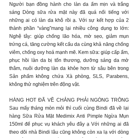
Người bạn đồng hành cho làn da ẩm mịn và trắng
sáng Dòng sữa rửa mặt này đã quá nổi tiếng với
những ai có làn da khô rồi ạ. Với sự kết hợp của 2
thành phần “vàng”mang lại nhiều công dụng to lớn:
Nghệ tây: giúp chống lão hóa, mờ sẹo, giảm mụn
trứng cá, tăng cường kết cấu da cùng khả năng chống
viêm, chống oxy hoá mạnh mẽ. Kem sữa: giúp cấp ẩm,
phục hồi làn da bị tổn thương, dưỡng sáng da mờ
thâm, nuôi dưỡng làn da khỏe hơn từ sâu bên trong
Sản phẩm không chứa Xà phòng, SLS, Parabens,
không thử nghiệm trên động vật.
HÀNG HOT ĐÃ VỀ CHẲNG PHẢI NGÓNG TRÔNG
Sau mấy tháng mòn mỏi thì cuối cùng Bindi đã về lại
hàng Sữa Rửa Mặt Medimix Anti Pimple Ngừa Mụn
150ml để phục vụ khách yêu đây ạ Với những ai đã
theo dõi nhà Bindi lâu cũng không còn xa lạ với dòng