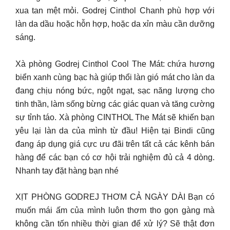
xua tan mệt mỏi. Godrej Cinthol Chanh phù hợp với
làn da dầu hoặc hỗn hợp, hoặc da xỉn màu cần dưỡng
sáng.
Xà phòng Godrej Cinthol Cool The Mát: chứa hương
biển xanh cùng bạc hà giúp thổi làn gió mát cho làn da
đang chịu nóng bức, ngột ngạt, sạc năng lượng cho
tinh thần, làm sống bừng các giác quan và tăng cường
sự tỉnh táo. Xà phòng CINTHOL The Mát sẽ khiến bạn
yêu lại làn da của mình từ đầu! Hiện tại Bindi cũng
đang áp dụng giá cực ưu đãi trên tất cả các kênh bán
hàng để các bạn có cơ hội trải nghiệm đủ cả 4 dòng.
Nhanh tay đặt hàng bạn nhé
XỊT PHÒNG GODREJ THƠM CẢ NGÀY DÀI Bạn có
muốn mái ấm của mình luôn thơm tho gọn gàng mà
không cần tốn nhiều thời gian để xử lý? Sẽ thật đơn