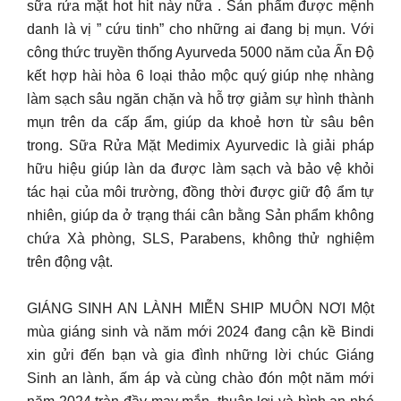
sữa rửa mặt hot hit này nữa . Sản phẩm được mệnh
danh là vị ” cứu tinh” cho những ai đang bị mụn. Với
công thức truyền thống Ayurveda 5000 năm của Ấn Độ
kết hợp hài hòa 6 loại thảo mộc quý giúp nhẹ nhàng
làm sạch sâu ngăn chặn và hỗ trợ giảm sự hình thành
mụn trên da cấp ẩm, giúp da khoẻ hơn từ sâu bên
trong. Sữa Rửa Mặt Medimix Ayurvedic là giải pháp
hữu hiệu giúp làn da được làm sạch và bảo vệ khỏi
tác hại của môi trường, đồng thời được giữ độ ẩm tự
nhiên, giúp da ở trạng thái cân bằng Sản phẩm không
chứa Xà phòng, SLS, Parabens, không thử nghiệm
trên động vật.
GIÁNG SINH AN LÀNH MIỄN SHIP MUÔN NƠI Một
mùa giáng sinh và năm mới 2024 đang cận kề Bindi
xin gửi đến bạn và gia đình những lời chúc Giáng
Sinh an lành, ấm áp và cùng chào đón một năm mới