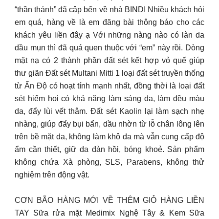
“thần thánh” đã cập bến về nhà BINDI Nhiều khách hỏi
em quá, hàng về là em đăng bài thông báo cho các
khách yêu liền đây ạ Với những nàng nào có làn da
dầu mụn thì đã quá quen thuộc với “em” này rồi. Dòng
mặt nạ có 2 thành phần đất sét kết hợp vỏ quế giúp
thư giãn Đất sét Multani Mitti 1 loại đất sét truyền thống
từ Ấn Độ có hoạt tính mạnh nhất, đồng thời là loại đất
sét hiếm hoi có khả năng làm sáng da, làm đều màu
da, đẩy lùi vết thâm. Đất sét Kaolin lại làm sạch nhẹ
nhàng, giúp đẩy bụi bẩn, dầu nhờn từ lỗ chân lông lên
trên bề mặt da, không làm khô da mà vẫn cung cấp độ
ẩm cần thiết, giữ da đàn hồi, bóng khoẻ. Sản phẩm
không chứa Xà phòng, SLS, Parabens, không thử
nghiệm trên động vật.
CƠN BÃO HÀNG MỚI VỀ THÊM GIỎ HÀNG LIỀN
TAY Sữa rửa mặt Medimix Nghệ Tây & Kem Sữa