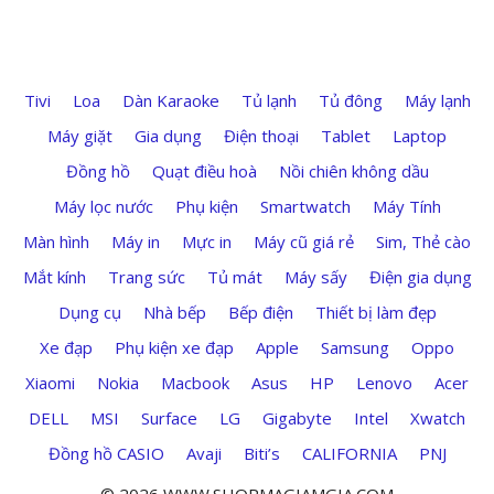
Tivi
Loa
Dàn Karaoke
Tủ lạnh
Tủ đông
Máy lạnh
Máy giặt
Gia dụng
Điện thoại
Tablet
Laptop
Đồng hồ
Quạt điều hoà
Nồi chiên không dầu
Máy lọc nước
Phụ kiện
Smartwatch
Máy Tính
Màn hình
Máy in
Mực in
Máy cũ giá rẻ
Sim, Thẻ cào
Mắt kính
Trang sức
Tủ mát
Máy sấy
Điện gia dụng
Dụng cụ
Nhà bếp
Bếp điện
Thiết bị làm đẹp
Xe đạp
Phụ kiện xe đạp
Apple
Samsung
Oppo
Xiaomi
Nokia
Macbook
Asus
HP
Lenovo
Acer
DELL
MSI
Surface
LG
Gigabyte
Intel
Xwatch
Đồng hồ CASIO
Avaji
Biti’s
CALIFORNIA
PNJ