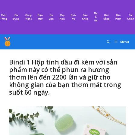
Chuyển
đến
Mẹ
Thời
Gia
Công
Điện
Du
Phụ
Dịch
Sức
Đời
Bảo
Tài
nội
&
Trang
Dụng
Nghệ
Máy
Lịch
Kiện
Vụ
Khỏe
Sống
Hiểm
Chính
Bé
dung
Menu
Bindi 1 Hộp tinh dầu đi kèm với sản
phẩm này có thể phun ra hương
thơm lên đến 2200 lần và giữ cho
không gian của bạn thơm mát trong
suốt 60 ngày.