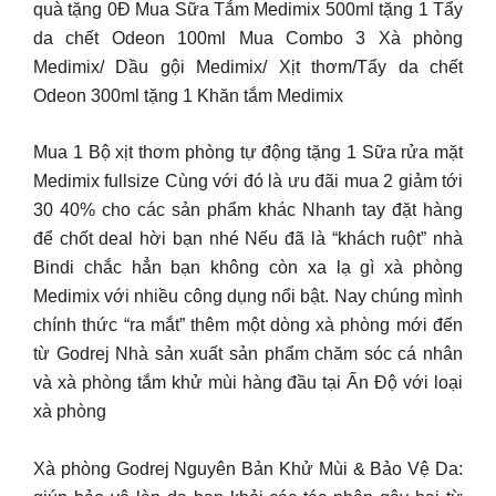
quà tặng 0Đ Mua Sữa Tắm Medimix 500ml tặng 1 Tẩy
da chết Odeon 100ml Mua Combo 3 Xà phòng
Medimix/ Dầu gội Medimix/ Xịt thơm/Tẩy da chết
Odeon 300ml tặng 1 Khăn tắm Medimix
Mua 1 Bộ xịt thơm phòng tự động tặng 1 Sữa rửa mặt
Medimix fullsize Cùng với đó là ưu đãi mua 2 giảm tới
30 40% cho các sản phẩm khác Nhanh tay đặt hàng
để chốt deal hời bạn nhé Nếu đã là “khách ruột” nhà
Bindi chắc hẳn bạn không còn xa lạ gì xà phòng
Medimix với nhiều công dụng nổi bật. Nay chúng mình
chính thức “ra mắt” thêm một dòng xà phòng mới đến
từ Godrej Nhà sản xuất sản phẩm chăm sóc cá nhân
và xà phòng tắm khử mùi hàng đầu tại Ấn Độ với loại
xà phòng
Xà phòng Godrej Nguyên Bản Khử Mùi & Bảo Vệ Da: