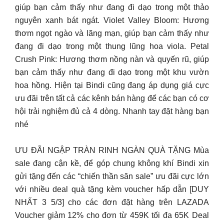
giúp bạn cảm thấy như đang đi dạo trong một thảo
nguyên xanh bát ngát. Violet Valley Bloom: Hương
thơm ngọt ngào và lãng mạn, giúp bạn cảm thấy như
đang đi dạo trong một thung lũng hoa viola. Petal
Crush Pink: Hương thơm nồng nàn và quyến rũ, giúp
bạn cảm thấy như đang đi dạo trong một khu vườn
hoa hồng. Hiện tại Bindi cũng đang áp dụng giá cực
ưu đãi trên tất cả các kênh bán hàng để các bạn có cơ
hội trải nghiệm đủ cả 4 dòng. Nhanh tay đặt hàng bạn
nhé
ƯU ĐÃI NGẬP TRÀN RINH NGÀN QUÀ TẶNG Mùa
sale đang cận kề, để góp chung không khí Bindi xin
gửi tặng đến các “chiến thần săn sale” ưu đãi cực lớn
với nhiều deal quà tặng kèm voucher hấp dẫn [DUY
NHẤT 3 5/3] cho các đơn đặt hàng trên LAZADA
Voucher giảm 12% cho đơn từ 459K tối đa 65K Deal