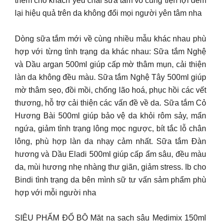
thêm cho khách yêu chai sữa tắm vô cùng tiện lợi đem
lại hiệu quả trên da không đổi mọi người yên tâm nha
Dòng sữa tắm mới về cùng nhiều mẫu khác nhau phù
hợp với từng tình trạng da khác nhau: Sữa tắm Nghệ
và Dầu argan 500ml giúp cấp mờ thâm mụn, cải thiện
làn da không đều màu. Sữa tắm Nghệ Tây 500ml giúp
mờ thâm sẹo, đồi mồi, chống lão hoá, phục hồi các vết
thương, hỗ trợ cải thiện các vấn đề về da. Sữa tắm Cỏ
Hương Bài 500ml giúp bảo vệ da khỏi rôm sảy, mẩn
ngứa, giảm tình trạng lông mọc ngược, bít tắc lỗ chân
lông, phù hợp làn da nhạy cảm nhất. Sữa tắm Đàn
hương và Dầu Eladi 500ml giúp cấp ẩm sâu, đều màu
da, mùi hương nhẹ nhàng thư giãn, giảm stress. Ib cho
Bindi tình trạng da bên mình sữ tư vấn sảm phẩm phù
hợp với mỗi người nha
SIÊU PHẨM ĐỔ BỘ Mặt nạ sạch sâu Medimix 150ml