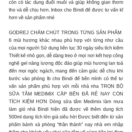
còn có tác dụng đuổi muỗi và giúp không gian thơm
tho và dễ chịu hơn. Inbox cho Bindi để được tư vấn kĩ
hơn về sản phẩm nhé
GODREJ CHĂM CHÚT TRONG TỪNG SẢN PHẨM
6 mùi hương khác nhau phù hợp với từng như cầu
của mọi người Sử dụng liên tục 30 ngày siêu tích kiệm
Thiết kế nhỏ gọn, dễ dàng treo ở mọi nơi kết hợp công
nghệ gel năng lượng độc đáo giúp mùi hương lan toả
đến mọi ngóc ngách, mang đến cảm giác dễ chịu khi
bước vào phòng Ib cho Bindi để bên mình có thể tư
vấn sản phẩm phù hợp với mỗi nhà nha TRỌN BỘ
SỮA TẮM MEDIMIX CẬP BẾN ĐÃ RẺ NAY CÒN
TÍCH KIỆM HƠN Dòng sữa tắm Medimix làm mưa
làm gió nhà Bindi hiện đã được về thêm dung tích
500ml dung tích lớn giá siêu hời Được biết đến từ sản
phẩm bánh xà phòng “thần thánh” nay nhà em nhập