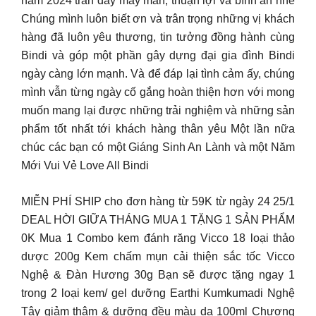
năm 2024 tràn đầy may mắn, thuận lợi và bình an nhé
Chúng mình luôn biết ơn và trân trọng những vị khách
hàng đã luôn yêu thương, tin tưởng đồng hành cùng
Bindi và góp một phần gây dựng đại gia đình Bindi
ngày càng lớn mạnh. Và để đáp lại tình cảm ấy, chúng
mình vẫn từng ngày cố gắng hoàn thiện hơn với mong
muốn mang lại được những trải nghiệm và những sản
phẩm tốt nhất tới khách hàng thân yêu Một lần nữa
chúc các bạn có một Giáng Sinh An Lành và một Năm
Mới Vui Vẻ Love All Bindi
MIỄN PHÍ SHIP cho đơn hàng từ 59K từ ngày 24 25/1
DEAL HỜI GIỮA THÁNG MUA 1 TẶNG 1 SẢN PHẨM
0K Mua 1 Combo kem đánh răng Vicco 18 loại thảo
dược 200g Kem chấm mụn cải thiện sắc tốc Vicco
Nghệ & Đàn Hương 30g Bạn sẽ được tặng ngay 1
trong 2 loại kem/ gel dưỡng Earthi Kumkumadi Nghệ
Tây giảm thâm & dưỡng đều màu da 100ml Chương