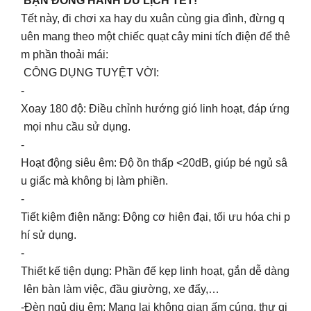
BẠN ĐỒNG HÀNH DU LỊCH TẾT!
Tết này, đi chơi xa hay du xuân cùng gia đình, đừng q
uên mang theo một chiếc quạt cây mini tích điện để thê
m phần thoải mái:
CÔNG DỤNG TUYỆT VỜI:
-
Xoay 180 độ: Điều chỉnh hướng gió linh hoạt, đáp ứng
mọi nhu cầu sử dụng.
-
Hoạt động siêu êm: Độ ồn thấp <20dB, giúp bé ngủ sâ
u giấc mà không bị làm phiền.
-
Tiết kiệm điện năng: Động cơ hiện đại, tối ưu hóa chi p
hí sử dụng.
-
Thiết kế tiện dụng: Phần đế kẹp linh hoạt, gắn dễ dàng
lên bàn làm việc, đầu giường, xe đẩy,…
-Đèn ngủ dịu êm: Mang lại không gian ấm cúng, thư gi