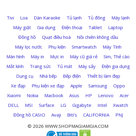
Tivi
Loa
Dàn Karaoke
Tủ lạnh
Tủ đông
Máy lạnh
Máy giặt
Gia dụng
Điện thoại
Tablet
Laptop
Đồng hồ
Quạt điều hoà
Nồi chiên không dầu
Máy lọc nước
Phụ kiện
Smartwatch
Máy Tính
Màn hình
Máy in
Mực in
Máy cũ giá rẻ
Sim, Thẻ cào
Mắt kính
Trang sức
Tủ mát
Máy sấy
Điện gia dụng
Dụng cụ
Nhà bếp
Bếp điện
Thiết bị làm đẹp
Xe đạp
Phụ kiện xe đạp
Apple
Samsung
Oppo
Xiaomi
Nokia
Macbook
Asus
HP
Lenovo
Acer
DELL
MSI
Surface
LG
Gigabyte
Intel
Xwatch
Đồng hồ CASIO
Avaji
Biti’s
CALIFORNIA
PNJ
© 2026 WWW.SHOPMAGIAMGIA.COM