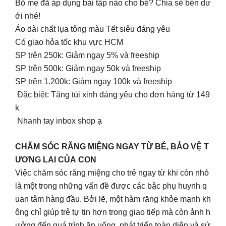
Bố mẹ đã áp dụng bài tập nào cho bé? Chia sẻ bên dư
ới nhé!
Áo dài chất lụa tông màu Tết siêu đáng yêu
Có giao hỏa tốc khu vực HCM
SP trên 250k: Giảm ngay 5% và freeship
SP trên 500k: Giảm ngay 50k và freeship
SP trên 1.200k: Giảm ngay 100k và freeship
Đặc biệt: Tặng túi xinh đáng yêu cho đơn hàng từ 149
k
Nhanh tay inbox shop ạ
CHĂM SÓC RĂNG MIỆNG NGAY TỪ BÉ, BẢO VỆ T
ƯƠNG LAI CỦA CON
Việc chăm sóc răng miệng cho trẻ ngay từ khi còn nhỏ
là một trong những vấn đề được các bậc phụ huynh q
uan tâm hàng đầu. Bởi lẽ, một hàm răng khỏe mạnh kh
ông chỉ giúp trẻ tự tin hơn trong giao tiếp mà còn ảnh h
ưởng đến quá trình ăn uống, phát triển toàn diện và sứ