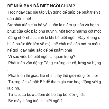
BÉ NHÀ BẠN ĐÃ BIẾT NGỒI CHƯA?
Học ngay các bài tập vận động để giúp bé phát triển t
oàn diện nhé!
Sự phát triển của bé yêu luôn là niềm tự hào và hạnh
phúc của các bậc phụ huynh. Một trong những cột mốc
đáng nhớ nhất chính là khi bé biết ngồi. Đây không c
hỉ là bước tiến lớn về mặt thể chất mà còn mở ra một t
hế giới đầy màu sắc để bé khám phá!
Vì sao việc bé biết ngồi lại quan trọng?
Phát triển vận động: Tăng cường cơ cổ, lưng và bụng
.
Phát triển thị giác: Bé nhìn thấy thế giới rộng lớn hơn.
Tương tác xã hội: Bé dễ tham gia các hoạt động với g
ia đình.
Tự lập: Là bước đệm để bé tập bò, đứng, đi.
Bé mấy tháng tuổi thì biết ngồi?