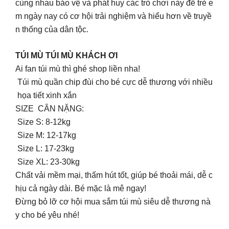
cùng nhau bảo vệ và phát huy các trò chơi này để trẻ e
m ngày nay có cơ hội trải nghiệm và hiểu hơn về truyề
n thống của dân tộc.
TÚI MÙ TÚI MÙ KHÁCH ƠI
Ai fan túi mù thì ghé shop liền nha!
Túi mù quần chip đùi cho bé cực dễ thương với nhiều
họa tiết xinh xắn
SIZE CÂN NẶNG:
Size S: 8-12kg
Size M: 12-17kg
Size L: 17-23kg
Size XL: 23-30kg
Chất vải mềm mại, thấm hút tốt, giúp bé thoải mái, dễ c
hịu cả ngày dài. Bé mặc là mê ngay!
Đừng bỏ lỡ cơ hội mua sắm túi mù siêu dễ thương nà
y cho bé yêu nhé!