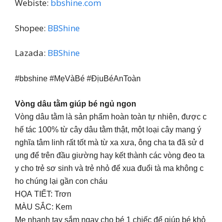
Webiste:
bbshine.com
Shopee:
BBShine
Lazada:
BBShine
#bbshine #MẹVàBé #ĐịuBéAnToàn
Vòng dâu tằm giúp bé ngủ ngon
Vòng dâu tằm là sản phẩm hoàn toàn tự nhiên, được c
hế tác 100% từ cây dâu tằm thật, một loại cây mang ý
nghĩa tâm linh rất tốt mà từ xa xưa, ông cha ta đã sử d
ụng để trên đầu giường hay kết thành các vòng đeo ta
y cho trẻ sơ sinh và trẻ nhỏ để xua đuổi tà ma không c
ho chúng lại gần con cháu
HỌA TIẾT: Trơn
MÀU SẮC: Kem
Mẹ nhanh tay sắm ngay cho bé 1 chiếc để giúp bé khỏ