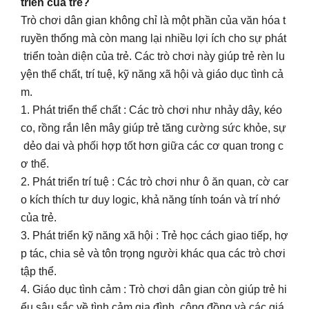
triển của trẻ?
Trò chơi dân gian không chỉ là một phần của văn hóa t
ruyền thống mà còn mang lại nhiều lợi ích cho sự phát
triển toàn diện của trẻ. Các trò chơi này giúp trẻ rèn lu
yện thể chất, trí tuệ, kỹ năng xã hội và giáo dục tình cả
m.
1. Phát triển thể chất : Các trò chơi như nhảy dây, kéo
co, rồng rắn lên mây giúp trẻ tăng cường sức khỏe, sự
dẻo dai và phối hợp tốt hơn giữa các cơ quan trong c
ơ thể.
2. Phát triển trí tuệ : Các trò chơi như ô ăn quan, cờ car
o kích thích tư duy logic, khả năng tính toán và trí nhớ
của trẻ.
3. Phát triển kỹ năng xã hội : Trẻ học cách giao tiếp, hợ
p tác, chia sẻ và tôn trọng người khác qua các trò chơi
tập thể.
4. Giáo dục tình cảm : Trò chơi dân gian còn giúp trẻ hi
ểu sâu sắc về tình cảm gia đình, cộng đồng và các giá