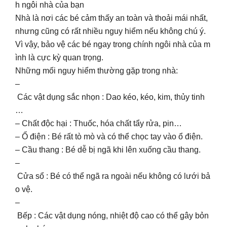
h ngôi nhà của bạn
Nhà là nơi các bé cảm thấy an toàn và thoải mái nhất,
nhưng cũng có rất nhiều nguy hiểm nếu không chú ý.
Vì vậy, bảo vệ các bé ngay trong chính ngôi nhà của m
ình là cực kỳ quan trọng.
Những mối nguy hiểm thường gặp trong nhà:
–
Các vật dụng sắc nhọn : Dao kéo, kéo, kim, thủy tinh
…
– Chất độc hại : Thuốc, hóa chất tẩy rửa, pin…
– Ổ điện : Bé rất tò mò và có thể chọc tay vào ổ điện.
– Cầu thang : Bé dễ bị ngã khi lên xuống cầu thang.
–
Cửa sổ : Bé có thể ngã ra ngoài nếu không có lưới bả
o vệ.
–
Bếp : Các vật dụng nóng, nhiệt độ cao có thể gây bỏn