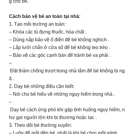
g cho bé.
Cách bảo vệ bé an toàn tại nhà:
1. Tạo môi trường an toàn:
– Khóa các tủ đựng thuốc, hóa chất .
– Dùng nắp bảo vệ ổ điện để bé không nghịch .
– Lắp lưới chắn ở cửa sổ để bé không leo trèo .
– Bảo vệ các góc cạnh bàn để tránh bé va phải .
–
Đặt thảm chống trượt trong nhà tắm để bé không bị ng
ã .
2. Dạy bé những điều cần biết:
– Nói cho bé hiểu về những nguy hiểm trong nhà .
–
Dạy bé cách ứng phó khi gặp tình huống nguy hiểm, n
hư gọi người lớn khi bị thương hoặc lạc .
3. Theo dõi bé thường xuyên:
– Luôn để mắt đến bé, nhất là khi bé chơi một mình .