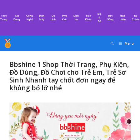
Chuyển
đến
Mẹ
Thời
Gia
Công
Điện
Du
Phụ
Dịch
Sức
Đời
Bảo
Tài
nội
&
Trang
Dụng
Nghệ
Máy
Lịch
Kiện
Vụ
Khỏe
Sống
Hiểm
Chính
Bé
dung
Menu
Bbshine 1 Shop Thời Trang, Phụ Kiện,
Đồ Dùng, Đồ Chơi cho Trẻ Em, Trẻ Sơ
Sinh Nhanh tay chốt đơn ngay để
không bỏ lỡ nhé