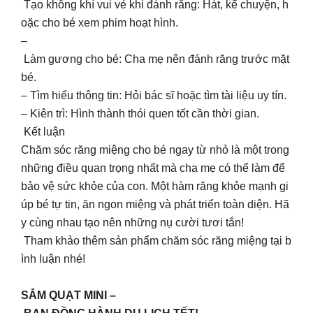
Tạo không khí vui vẻ khi đánh răng: Hát, kể chuyện, h
oặc cho bé xem phim hoạt hình.
–
Làm gương cho bé: Cha mẹ nên đánh răng trước mặt
bé.
– Tìm hiểu thông tin: Hỏi bác sĩ hoặc tìm tài liệu uy tín.
– Kiên trì: Hình thành thói quen tốt cần thời gian.
Kết luận
Chăm sóc răng miệng cho bé ngay từ nhỏ là một trong
những điều quan trọng nhất mà cha mẹ có thể làm để
bảo vệ sức khỏe của con. Một hàm răng khỏe mạnh gi
úp bé tự tin, ăn ngon miệng và phát triển toàn diện. Hã
y cùng nhau tạo nên những nụ cười tươi tắn!
Tham khảo thêm sản phẩm chăm sóc răng miệng tại b
ình luận nhé!
SẮM QUẠT MINI –