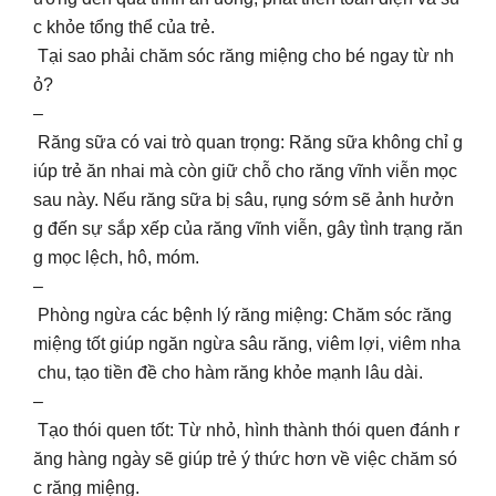
c khỏe tổng thể của trẻ.
Tại sao phải chăm sóc răng miệng cho bé ngay từ nh
ỏ?
–
Răng sữa có vai trò quan trọng: Răng sữa không chỉ g
iúp trẻ ăn nhai mà còn giữ chỗ cho răng vĩnh viễn mọc
sau này. Nếu răng sữa bị sâu, rụng sớm sẽ ảnh hưởn
g đến sự sắp xếp của răng vĩnh viễn, gây tình trạng răn
g mọc lệch, hô, móm.
–
Phòng ngừa các bệnh lý răng miệng: Chăm sóc răng
miệng tốt giúp ngăn ngừa sâu răng, viêm lợi, viêm nha
chu, tạo tiền đề cho hàm răng khỏe mạnh lâu dài.
–
Tạo thói quen tốt: Từ nhỏ, hình thành thói quen đánh r
ăng hàng ngày sẽ giúp trẻ ý thức hơn về việc chăm só
c răng miệng.