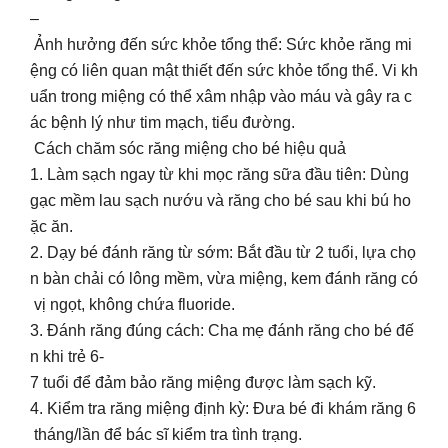
–
Ảnh hưởng đến sức khỏe tổng thể: Sức khỏe răng mi
ệng có liên quan mật thiết đến sức khỏe tổng thể. Vi kh
uẩn trong miệng có thể xâm nhập vào máu và gây ra c
ác bệnh lý như tim mạch, tiểu đường.
Cách chăm sóc răng miệng cho bé hiệu quả
1. Làm sạch ngay từ khi mọc răng sữa đầu tiên: Dùng
gạc mềm lau sạch nướu và răng cho bé sau khi bú ho
ặc ăn.
2. Dạy bé đánh răng từ sớm: Bắt đầu từ 2 tuổi, lựa chọ
n bàn chải có lông mềm, vừa miệng, kem đánh răng có
vị ngọt, không chứa fluoride.
3. Đánh răng đúng cách: Cha mẹ đánh răng cho bé đế
n khi trẻ 6-
7 tuổi để đảm bảo răng miệng được làm sạch kỹ.
4. Kiểm tra răng miệng định kỳ: Đưa bé đi khám răng 6
tháng/lần để bác sĩ kiểm tra tình trạng.