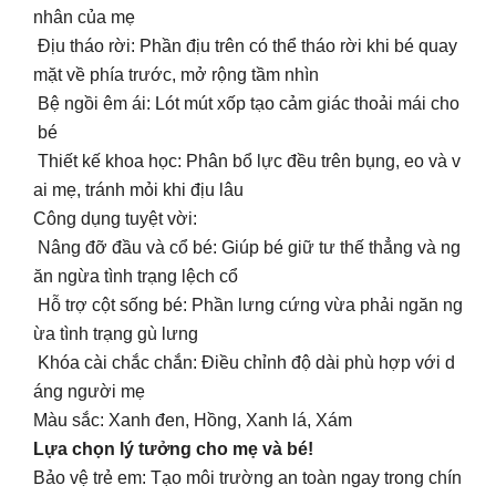
nhân của mẹ
Địu tháo rời: Phần địu trên có thể tháo rời khi bé quay
mặt về phía trước, mở rộng tầm nhìn
Bệ ngồi êm ái: Lót mút xốp tạo cảm giác thoải mái cho
bé
Thiết kế khoa học: Phân bổ lực đều trên bụng, eo và v
ai mẹ, tránh mỏi khi địu lâu
Công dụng tuyệt vời:
Nâng đỡ đầu và cổ bé: Giúp bé giữ tư thế thẳng và ng
ăn ngừa tình trạng lệch cổ
Hỗ trợ cột sống bé: Phần lưng cứng vừa phải ngăn ng
ừa tình trạng gù lưng
Khóa cài chắc chắn: Điều chỉnh độ dài phù hợp với d
áng người mẹ
Màu sắc: Xanh đen, Hồng, Xanh lá, Xám
Lựa chọn lý tưởng cho mẹ và bé!
Bảo vệ trẻ em: Tạo môi trường an toàn ngay trong chín