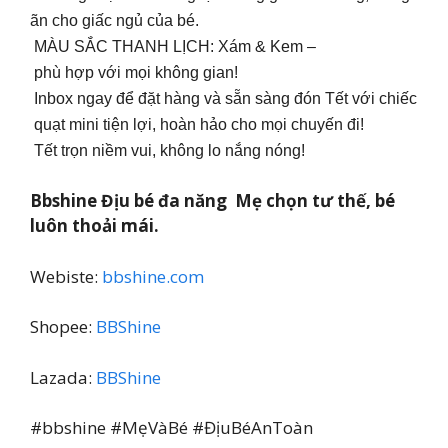
ãn cho giấc ngủ của bé.
MÀU SẮC THANH LỊCH: Xám & Kem –
phù hợp với mọi không gian!
Inbox ngay để đặt hàng và sẵn sàng đón Tết với chiếc
quạt mini tiện lợi, hoàn hảo cho mọi chuyến đi!
Tết trọn niềm vui, không lo nắng nóng!
Bbshine Địu bé đa năng Mẹ chọn tư thế, bé
luôn thoải mái.
Webiste:
bbshine.com
Shopee:
BBShine
Lazada:
BBShine
#bbshine #MẹVàBé #ĐịuBéAnToàn