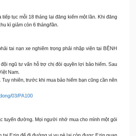
 tiếp tục mỗi 18 tháng lại đăng kiểm một lần. Khi đăng
chu kì giảm còn 6 tháng/lần.
hải tai nạn xe nghiêm trọng phải nhập viện tại BỆNH
 đội ngũ tư vấn hỗ trợ chị đòi quyền lợi bảo hiểm. Sau
 Việt Nam.
. Tuy nhiên, trước khi mua bảo hiểm bạn cũng cần nên
 dong/03/PA100
 các tuyến đường. Mọi người nhớ mua cho mình một gói
m tại Ezin để đi đường vi vu nè lại còn được Ezin quan