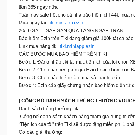
tâm 365 ngày nữa.
Tuần này sale hết cho cả nhà bảo hiểm chỉ 44k mua ng
Mua ngay tại:
tiki.miniapp.ezin
20/10 SALE SẬP SÀN QUÀ TẶNG NGẬP TRÀN
Bảo hiểm Ezin trên Tiki đang giảm giá 100k tất cả bả
Link mua hàng tiki:
tiki.miniapp.ezin
CÁC BƯỚC MUA BẢO HIỂM TRÊN TIKI
Bước 1: Đăng nhập tiki tại mục tiện ích của tôi chọ
Bước 2: Chọn banner giảm giá Ezin hoặc chọn icon B
Bước 3: Chọn bảo hiểm cần mua và thanh toán
Bước 4: Ezin cấp giấy chứng nhận bảo hiểm điện tử q
[ CÔNG BỐ DANH SÁCH TRÚNG THƯỞNG VOUCHER
Danh sách trúng thưởng: tiki
️ Công bố danh sách khách hàng tham gia trúng thưởn
“Tiện ích của tôi” trên Tiki sẽ được tặng miễn phí 1 p
Cơ cấu giải thưởng: