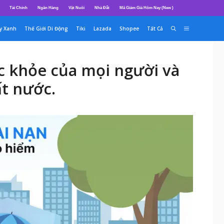
Tài Chính
Ngân Hàng
Vật Nuôi
Nhà Đất
Mã Giảm Giá Hôm Nay (New )
y Xanh
Thế Giới Di Động
Tiki
Lazada
Shopee
Tất Cả
c khỏe của mọi người và
ất nước.