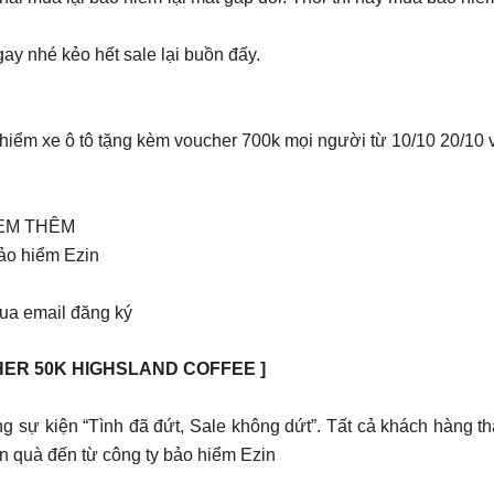
ay nhé kẻo hết sale lại buồn đấy.
o hiểm xe ô tô tặng kèm voucher 700k mọi người từ 10/10 20/10
n XEM THÊM
ảo hiểm Ezin
ua email đăng ký
 50K HIGHSLAND COFFEE ]️ ️
g sự kiện “Tình đã đứt, Sale không dứt”. Tất cả khách hàng t
hần quà đến từ công ty bảo hiểm Ezin