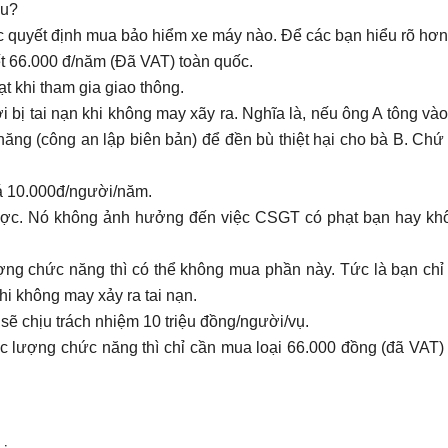
au?
c quyết định mua bảo hiểm xe máy nào. Để các bạn hiểu rõ hơn
t 66.000 đ/năm (Đã VAT) toàn quốc.
t khi tham gia giao thông.
 bị tai nạn khi không may xãy ra. Nghĩa là, nếu ông A tông và
năng (công an lập biên bản) để đền bù thiệt hại cho bà B. Chứ
á 10.000đ/người/năm.
c. Nó không ảnh hưởng đến việc CSGT có phạt bạn hay khôn
ợng chức năng thì có thể không mua phần này. Tức là bạn ch
i không may xảy ra tai nạn.
ẽ chịu trách nhiệm 10 triệu đồng/người/vụ.
c lượng chức năng thì chỉ cần mua loại 66.000 đồng (đã VAT)