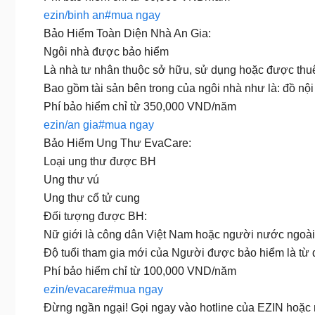
ezin/binh an#mua ngay
Bảo Hiểm Toàn Diện Nhà An Gia:
Ngôi nhà được bảo hiểm
Là nhà tư nhân thuộc sở hữu, sử dụng hoặc được th
Bao gồm tài sản bên trong của ngôi nhà như là: đồ nộ
Phí bảo hiểm chỉ từ 350,000 VND/năm
ezin/an gia#mua ngay
Bảo Hiểm Ung Thư EvaCare:
Loại ung thư được BH
Ung thư vú
Ung thư cổ tử cung
Đối tượng được BH:
Nữ giới là công dân Việt Nam hoặc người nước ngoài 
Độ tuổi tham gia mới của Người được bảo hiểm là từ đ
Phí bảo hiểm chỉ từ 100,000 VND/năm
ezin/evacare#mua ngay
Đừng ngần ngại! Gọi ngay vào hotline của EZIN hoặc n