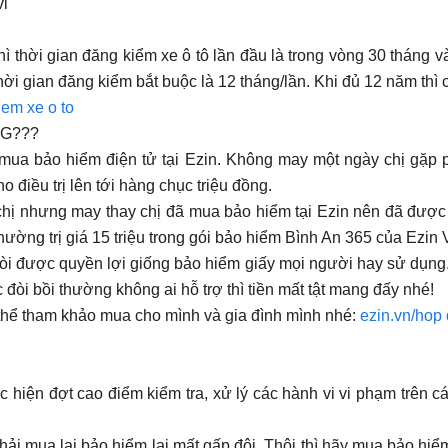
i
ì thời gian đăng kiểm xe ô tô lần đầu là trong vòng 30 tháng và
thời gian đăng kiểm bắt buộc là 12 tháng/lần. Khi đủ 12 năm thì 
iem xe o to
NG???
mua bảo hiểm điện tử tại Ezin. Không may một ngày chị gặp p
o điều trị lên tới hàng chục triệu đồng.
h chị nhưng may thay chị đã mua bảo hiểm tại Ezin nên đã được
thường trị giá 15 triệu trong gói bảo hiểm Bình An 365 của Ezin
òi được quyền lợi giống bảo hiểm giấy mọi người hay sử dụng
 đòi bồi thường không ai hỗ trợ thì tiền mất tật mang đấy nhé!
thể tham khảo mua cho mình và gia đình mình nhé:
ezin.vn/hop
 hiện đợt cao điểm kiểm tra, xử lý các hành vi vi phạm trên
phải mua lại bảo hiểm lại mất gấp đôi. Thôi thì hãy mua bảo hiể