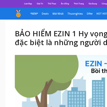
Chuyển
Làm Đẹp
Giải Trí
Thể Thao
Ăn Uống
Thời Trang
Gia Dụng
Công
đến
nội
*NEW*
Deals
Mới Nhất
Thuonghieu
Offer
HOT HO
dung
BẢO HIỂM EZIN 1 Hy vọng 
đặc biệt là những người 