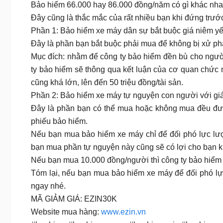
Bảo hiểm 66.000 hay 86.000 đồng/năm có gì khác nh
Đây cũng là thắc mắc của rất nhiều bạn khi đứng trướ
Phần 1: Bảo hiểm xe máy dân sự bắt buộc giá niêm yế
Đây là phần bạn bắt buộc phải mua để không bị xử phạ
Mục đích: nhằm để công ty bảo hiểm đền bù cho người
ty bảo hiểm sẽ thông qua kết luận của cơ quan chức 
cũng khá lớn, lên đến 50 triệu đồng/tài sản.
Phần 2: Bảo hiểm xe máy tự nguyện con người với gi
Đây là phần bạn có thể mua hoặc không mua đều đượ
phiếu bảo hiểm.
Nếu bạn mua bảo hiểm xe máy chỉ để đối phó lực lư
bạn mua phần tự nguyện này cũng sẽ có lợi cho bạn kh
Nếu bạn mua 10.000 đồng/người thì công ty bảo hiểm s
Tóm lại, nếu bạn mua bảo hiểm xe máy để đối phó lự
ngay nhé.
MÃ GIẢM GIÁ: EZIN30K
Website mua hàng:
www.ezin.vn