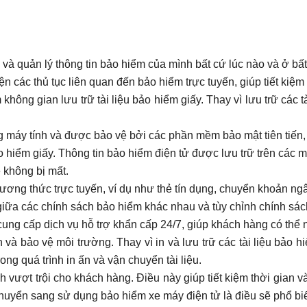
 và quản lý thông tin bảo hiểm của mình bất cứ lúc nào và ở bất
ện các thủ tục liên quan đến bảo hiểm trực tuyến, giúp tiết kiệm 
 không gian lưu trữ tài liệu bảo hiểm giấy. Thay vì lưu trữ các t
ng máy tính và được bảo vệ bởi các phần mềm bảo mật tiên tiến,
o hiểm giấy. Thông tin bảo hiểm điện tử được lưu trữ trên các
 không bị mất.
ương thức trực tuyến, ví dụ như thẻ tín dụng, chuyển khoản ngâ
giữa các chính sách bảo hiểm khác nhau và tùy chỉnh chính sác
ung cấp dịch vụ hỗ trợ khẩn cấp 24/7, giúp khách hàng có thể 
 và bảo vệ môi trường. Thay vì in và lưu trữ các tài liệu bảo hi
ng quá trình in ấn và vận chuyển tài liệu.
h vượt trội cho khách hàng. Điều này giúp tiết kiệm thời gian và
chuyển sang sử dụng bảo hiểm xe máy điện tử là điều sẽ phổ biến