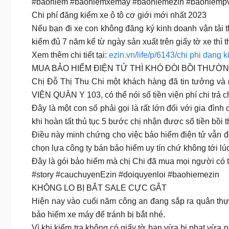
#baohiem #baohiemxemay #baohiemezin #baohiempv
Chi phí đăng kiểm xe ô tô cơ giới mới nhất 2023
Nếu bạn đi xe con không đăng ký kinh doanh vận tải th
kiểm đủ 7 năm kể từ ngày sản xuất trên giấy tờ xe thì 
Xem thêm chi tiết tại:
ezin.vn/life/p/6143/chi phi dang k
MUA BẢO HIỂM ĐIỆN TỬ THÌ KHÓ ĐÒI BỒI THƯỜ
Chị Đỗ Thị Thu Chi một khách hàng đã tin tưởng và 
VIỆN QUÂN Y 103, có thể nói số tiền viện phí chi trả ch
Đây là một con số phải gọi là rất lớn đối với gia đìn
khi hoàn tất thủ tục 5 bước chị nhận được số tiền bồi 
Điều này minh chứng cho việc bảo hiểm điện tử vẫn đ
chọn lựa công ty bán bảo hiểm uy tín chứ không tới lúc
Đây là gói bảo hiểm mà chị Chi đã mua mọi người có 
#story #cauchuyenEzin #doiquyenloi #baohiemezin
KHÔNG LO BỊ BẮT SALE CỰC GẮT
Hiện nay vào cuối năm công an đang sắp ra quân thực
bảo hiểm xe máy để tránh bị bắt nhé.
Vì khi kiểm tra không có giấy tờ bạn vừa bị phạt vừa 